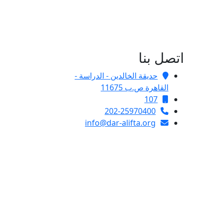
اتصل بنا
حديقة الخالدين - الدراسة -
القاهرة ص.ب 11675
107
202-25970400
info@dar-alifta.org