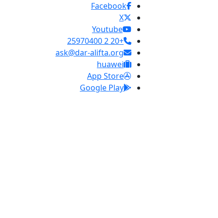
Facebook
X
Youtube
+20 2 25970400
ask@dar-alifta.org
huawei
App Store
Google Play