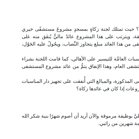
 حيث تمتلك لجنة زكاةٍ بمسجدٍ مشروعَ مستشفًى خيري
، ويترتب على هذا المشروع عائدٌ ماليٌّ يُنفَق منه على
من هذا العائد مبلغ يتجاوز النِّصاب، ويحُولُ عليه الحَوْل،
اسبات العامَّة للتيسير على الأهالي، كما قامت اللجنة بشراء
تشفى العام، وهذا الإنفاق يتمُّ من عائد مشروع المستشفى
فى المذكورة، والمبالغ التي أُنفقت على تجهيز دار المناسبات
روعات إذا كان في عائدها زكاة؟
يَّ بوظيفة مرموقة والآن أريد أن أصوم شهرًا بنية شكر الله
بقيمة شهرين من راتبي.