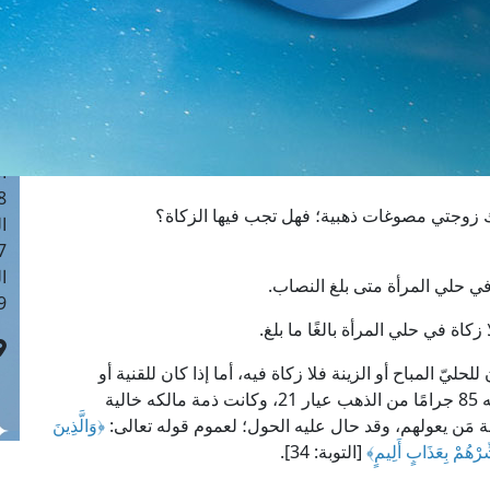
ا
 :41
ا
 :17
ا
 : 1
ا
8
ك زوجتي مصوغات ذهبية؛ فهل تجب فيها الزكاة؟
ا
: 44
ا
في حلي المرأة متى بلغ النصاب.
 :9
زكاة في حلي المرأة بالغًا ما بلغ.
لحليّ المباح أو الزينة فلا زكاة فيه، أما إذا كان للقنية أو
التجارة فتجب فيه الزكاة إذا بلغ النصاب؛ وهو ما قيمته 85 جرامًا من الذهب عيار 21، وكانت ذمة مالكه خالية
 مَن يعولهم، وقد حال عليه الحول؛ لعموم قوله تعالى:
﴿
وَالَّذِينَ
ّرْهُمْ بِعَذَابٍ أَلِيمٍ
﴾
[التوبة: 34].