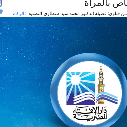
اص بالمرأة
من فتاوى:
فضيلة الدكتور محمد سيد طنطاوي
التصنيف:
الزكاة
طل
اس
حج
ال
م
الق