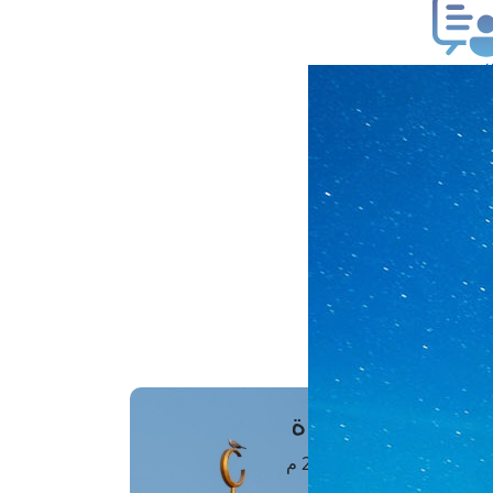
ب فتوى
تعلام عن فتوى
ز موعد
فتوى الهاتفية
َواقِيتُ الصَّـــلاة
اهرة · 07 أغسطس 2026 م