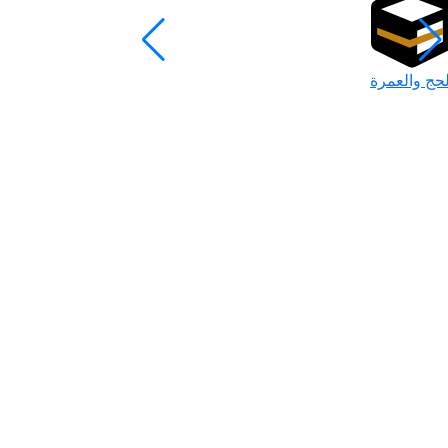
لحج والعمرة
رمضان