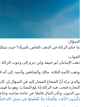
السؤال:
ما حكم الزكاة في الذهب الخاص بالمرأة؟ حيث تمتل
الجواب:
ذهب الإمامان أبو حنيفة وابن حزم إلى وجوب الزكاة 
وذهب الأئمة الثلاثة -مالك والشافعي وأحمد- إلى أنه لا 
والذي نراه أنَّ المَصَاغ المشار إليه في السؤال إن كان ل
من الديون، وكان المال فائضًا عن حاجة صاحبه وحاجة
يَكْنِزُونَ الذَّهَبَ وَالْفِضَّةَ وَلَا يُنْفِقُونَهَا فِي سَبِيلِ اللهِ فَبَشِ