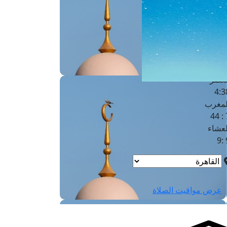
لفجر
4
لشروق
6
لظهر
1
لعصر
4:3
لمغرب
7 
لعشاء
9
عرض مواقيت الصلاة