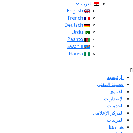
العربية
English
French
Deutsch
Urdu
Pashto
Swahili
Hausa
الرئيسية
فضيلة المفتى
الفتاوى
الإصدارات
الخدمات
المركز الإعلامى
المرئيات
هذا ديننا