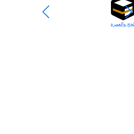
لحج والعمرة
رمضان