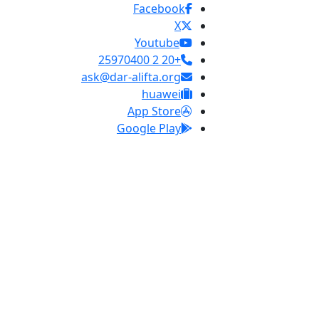
Facebook
X
Youtube
+20 2 25970400
ask@dar-alifta.org
huawei
App Store
Google Play