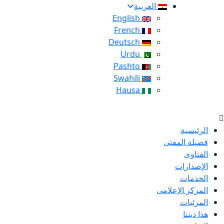
العربية
English
French
Deutsch
Urdu
Pashto
Swahili
Hausa
الرئيسية
فضيلة المفتى
الفتاوى
الإصدارات
الخدمات
المركز الإعلامى
المرئيات
هذا ديننا