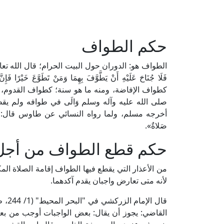
حكم الطواف
الطواف هو: الدوران حول البيت الحرام؛ قال الله تعالى: ﴿إِنَّ الصّ
كطواف الإفاضة، ومنه ما هو سنة؛ كطواف القدوم، وي
صلى الله عليه وآله وسلم وَالَى في طوافه ولم يقطعه،
أخرجه مسلم، ولما رواه النسائي عن طاوس قال: قال ر
صَلاةٌ».
حكم قطع الطواف من أجل ا
من الأعذار التي يقطع فيها الطواف إقامة الصلاة المك
لأنه متى تعارض واجبان يقدم آكدهما.
قال 
القاضي: يجوز أن يقال: بعض الواجبات أوجب من بعض