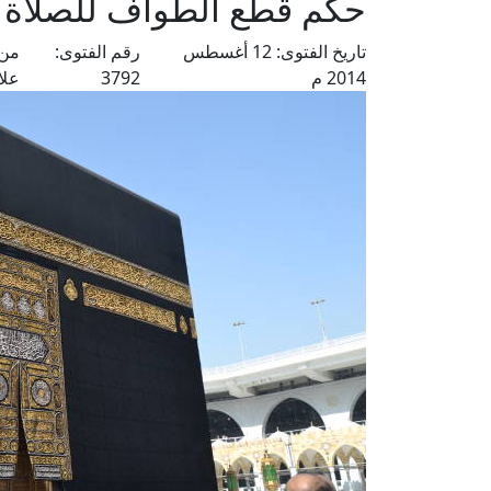
حكم قطع الطواف للصلاة ا
تاريخ الفتوى:
12 أغسطس
رقم الفتوى:
من 
2014 م
3792
علا