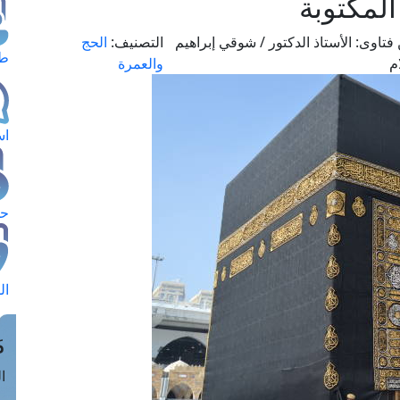
لمكتوبة
فتاوى:
الأستاذ الدكتور / شوقي إبراهيم
التصنيف:
الحج
طل
م
والعمرة
اس
حج
ال
م
الق