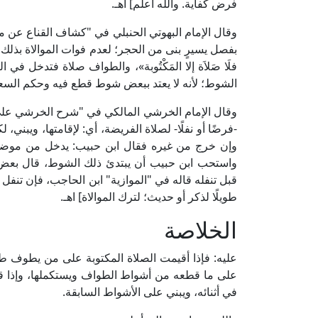
فرض كفاية. والله أعلم] اهـ.
بفصل يسيرٍ بنى من الحجر؛ لعدم فوات الموالاة بذلك، أو 
فلَا صَلاَة إلا المَكْتُوبة»، والطواف صلاة فتدخل في
الشوط؛ لأنه لا يعتد ببعض شوط قطع فيه وحكم السع
-فرضًا أو نفلًا- لصلاة الفريضة، أي: لإقامتها، ويبن
وإن خرج من غيره فقال ابن حبيب: يدخل من موضع خ
واستحب ابن حبيب أن يبتدئ ذلك الشوط، قال بعض: و
قبل تنفله قاله في "الموازية" ابن الحاجب، فإن تنفل
طويلًا لذكر أو حديث؛ لترك الموالاة] اهـ.
الخلاصة
عليه: فإذا أقيمت الصلاة المكتوبة على من يطوف طوا
على ما قطعه من أشواط الطواف ويستكملها، وإذا قط
في أثنائه، ويبني على الأشواط السابقة.