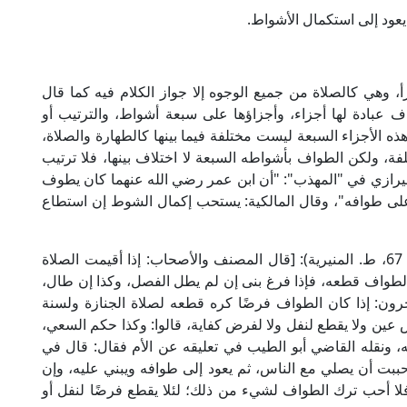
يعود إلى استكمال الأشواط.
، وهي كالصلاة من جميع الوجوه إلا جواز الكلام فيه كما قال
ف عبادة لها أجزاء، وأجزاؤها على سبعة أشواط، والترتيب أو
ذه الأجزاء السبعة ليست مختلفة فيما بينها كالطهارة والصلاة،
فة، ولكن الطواف بأشواطه السبعة لا اختلاف بينها، فلا ترتيب
الشيرازي في "المهذب": "أن ابن عمر رضي الله عنهما كان يطوف
 على طوافه"، وقال المالكية: يستحب إكمال الشوط إن استطاع
قال الإمام النووي في "المجموع شرح المهذب" (8/ 67، ط. المنيرية): [قال المصنف والأصحاب: إذا أقيمت الصلاة
 الطواف قطعه، فإذا فرغ بنى إن لم يطل الفصل، وكذا إن طال،
رون: إذا كان الطواف فرضًا كره قطعه لصلاة الجنازة ولسنة
عين ولا يقطع لنفل ولا لفرض كفاية، قالوا: وكذا حكم السعي،
، ونقله القاضي أبو الطيب في تعليقه عن الأم فقال: قال في
ببت أن يصلي مع الناس، ثم يعود إلى طوافه ويبني عليه، وإن
 أحب ترك الطواف لشيء من ذلك؛ لئلا يقطع فرضًا لنفل أو