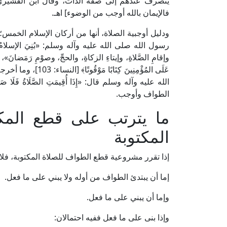
ينصرف عندهم إلى صفة الذات، وقال ابن القشيري: 
فالإيمان بالله أوجب من الوضوء] اهـ.
ودليل أوجبية الصلاة، أنها من أركان الإسلام الخم
رسول الله صلى الله عليه وآله وسلم: «بُنِيَ الإسلامُ على خَم
وإقامِ الصَّلاةِ، وإيتاءِ الزكاةِ، والحجِّ، وصوْمِ رَمَضانَ»
عَلَى المُؤْمِنِينَ
الله عليه وآله وسلم قال: «إِذَا أُقِيمَتِ الصَّلَاةُ فَلَا 
الطواف وأوجب.
ما يترتب على قطع الم
المكتوبة
إذا تقرر مشروعية قطع الطواف للصلاة المكتوبة، فلا 
إما أن يبتدئ الطواف من أوله ولا يبني على ما فعل.
وإما أن يبني على ما فعل.
وإذا بنى على ما فعل ففيه احتمالان: