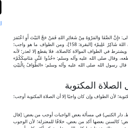
ا
َفَا وَالمَرْوَةَ مِنْ شَعَائِرِ اللهِ فَمَنْ حَجَّ البَيْتَ أَوِ اعْتَمَرَ
فَلَا جُنَاحَ عَلَيْهِ أَنْ يَطَّوَّفَ بِهِمَا وَمَنْ تَطَوَّعَ خَيْرًا فَإِنَّ اللهَ شَاكِرٌ عَلِيمٌ﴾ [البقرة: 158]، ومن الطواف ما هو واجب؛
شترط في الطواف الموالاة كالصلاة، فلا يقطع إلا لعذر؛ لأنه
 وقال صلى الله عليه وآله وسلم: «خُذُوا عَنِّي مَنَاسِكَكُمْ»
سول الله صلى الله عليه وآله وسلم: «الطَّوَافُ بِالْبَيْتِ
لصلاة المكتوبة
توبة؛ لأن الطواف وإن كان واجبًا إلا أن الصلاة المكتوبة أوجب؛
الإمام الزركشي في "البحر المحيط" (1/ 244، ط. دار الكتبي) في مسألة بعض الواجبات أوجب من بعض: [قال
؛ كالسنن بعضها آكد من بعض، خلافًا للمعتزلة؛ لأن الوجوب