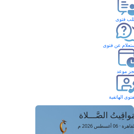
ب فتوى
تعلام عن فتوى
ز موعد
فتوى الهاتفية
َواقِيتُ الصَّـــلاة
اهرة · 06 أغسطس 2026 م