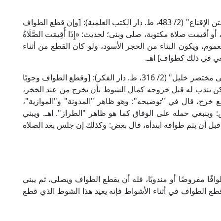
وقال الإمام البهوتي الحنبلي في "كشاف القناع عن متن الإقناع" (2/ 483، ط. دار الكتب العلمية): [وإن قطع الطواف
أقيمت صلاة مكتوبة، صلى وبنى؛ لحديث: «إِذَا أُقِيمَت الصَّلَاةُ
 العموم، ويكون البناء من الحجر الأسود، ولو كان القطع من أثناء
ي في ذلك كطواف] اهـ.
وقال الإمام الخرشي المالكي في "شرح الخرشي على مختصر خليل" (2/ 316، ط. دار الفكر): [وقطع الطواف وجوبًا
ي، لكن يندب له قبل خروجه كمال الشوط بأن يخرج من عند الحَجَر،
رج، قال في "توضيحه": وهو ظاهر "المدونة" و"الموازية"،
ينبغي حمله على الوفاق كما هو ظاهر "الطراز". اهـ. ويبني
 قبل أن يتم طوافه ابتدأه، قال بعض: وكذلك إن جلس بعد الصلاة
فًا مفروضًا أو مندوبًا، فله أن يقطع الطواف ويصلي، ثم يبني
ع الطواف في أثناء الأشواط فإنه يعيد هذا الشوط الذي قطع