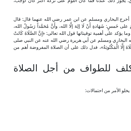
يجوز ذلك عندنا فما كان اللوم على تركه أكثر كان أوجب،
س؛ أخرج البخاري ومسلم عن ابن عمر رضي الله عنهما قال: قال
سٍ: شَهَادةِ أَنْ لَا إلِهَ إلَّا الله، وأَنَّ مُحَمَّداً رَسُولُ الله،
، وما يؤكد على أهمية توقيتاتها قول الله تعالى: ﴿إِنَّ الصَّلَاةَ كَانَتْ
 كِتَابًا مَوْقُوتًا﴾ [النساء: 103]، وما أخرجه البخاري ومسلم عن أبي هريرة رضي الله عنه عن النبي صلى
صَلَاةَ إِلَّا الْمَكْتُوبَةُ»، فدل ذلك على أن الصلاة المفروضة أهم من
كلف للطواف من أجل الصلاة
يخلو الأمر من احتمالات: