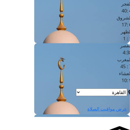
لفجر
4
لشروق
6
لظهر
1
لعصر
4:3
لمغرب
7 
لعشاء
9
عرض مواقيت الصلاة