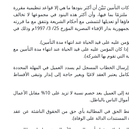
التأمين تَبَيَّنَ أن أكثر بنودها ما هي إلا قواعد تنظيمية مقررة
لتزمًا بما فيها، وأن أكثر هذه البنود في مجموعها لا تخالف
اؤها أو تعديلها لتتمشى مع أحكام الشريعة وتتفق مع ما قررته
قيادات التأمين في محضر اجتماعهم برئاسة مفتي الجمهورية بدار الإفتاء المصرية المؤرخ 25/ 3/ 1997م وذلك في
من عليه على قيد الحياة عند انتهاء مدة التأمين).
إذا كان المؤمن عليه على قيد الحياة عند انتهاء مدة التأمين مع
ة التي تقوم بها الشركة).
ن إرسال الخطاب المسجل لم يسدد العميل في المهلة المحددة
مل يعتبر العقد لاغيًا وبغير حاجة إلى إنذار وتبقى الأقساط
يجب تعديل هذه المادة إلى: (..وترد الأقساط المدفوعة إلى العميل بعد خصم نسبة لا تزيد على 10% مقابل الأعمال
موال الناس بالباطل.
(يسقط الحق في المطالبة بأي حق من الحقوق الناشئة عن عقد
 المستندات الدالة على الوفاة).