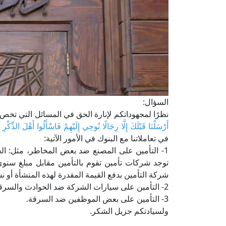
السؤال:
نظرًا لمجهوداتكم لإنارة الحق في المسائل التي تخص ال
أَرْسَلْنَا قَبْلَكَ إِلَّا رِجَالًا نُوحِي إِلَيْهِمْ فَاسْأَلُوا أَهْلَ الذِّكْرِ إ
في تعاملاتنا مع البنوك في الأمور الآتية:
1- التأمين على المصنع ضد بعض المخاطر، مثل: الح
توجد شركات تأمين تقوم بالتأمين مقابل مبلغ سنو
شركة التأمين بدفع القيمة المقدرة لهذه المنشأة أو 
2- التأمين على سيارات الشركة ضد الحوادث والسرقات.
3- التأمين على بعض الموظفين ضد السرقة.
ولسيادتكم جزيل الشكر.