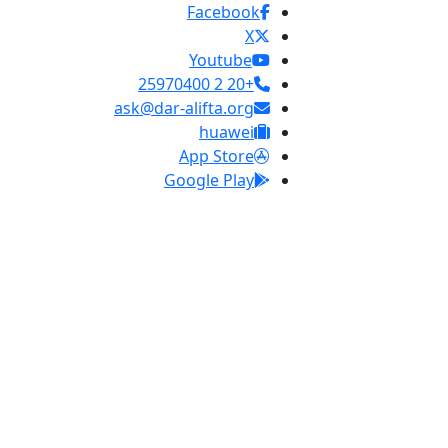
Facebook
X
Youtube
+20 2 25970400
ask@dar-alifta.org
huawei
App Store
Google Play