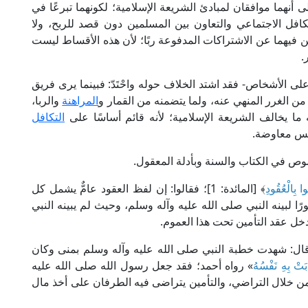
لى أنهما موافقان لمبادئ الشريعة الإسلامية؛ لكونهما تبرعًا في
التكافل الاجتماعي والتعاون بين المسلمين دون قصد للربح، ولا
أمين فيهما عن الاشتراكات المدفوعة ربًا؛ لأن هذه الأقساط ليست
.
 على الأشخاص- فقد اشتد الخلاف حوله واحْتَدّ: فبينما يرى فريق
 من الغرر المنهي عنه، ولما يتضمنه من القمار و
المراهنة
والربا،
ما يخالف الشريعة الإسلامية؛ لأنه قائم أساسًا على
التكافل
ليس معاوضة.
صوص في الكتاب والسنة وبأدلة المعقول.
ُوا بِالْعُقُودِ
﴾ [المائدة: 1]؛ فقالوا: إن لفظ العقود عامٌّ يشمل كل
رًا لبينه النبي صلى الله عليه وآله وسلم، وحيث لم يبينه النبي
دخل عقد التأمين تحت هذا العموم.
مْرِيِّ قال: شهدت خطبة النبي صلى الله عليه وآله وسلم بمنى وكان
بَتْ بِهِ نَفْسُهُ
» رواه أحمد؛ فقد جعل رسول الله صلى الله عليه
ن خلال التراضي، والتأمين يتراضى فيه الطرفان على أخذ مال