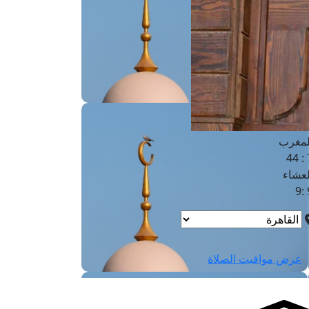
لفجر
4
لشروق
6
لظهر
1
لعصر
4:3
لمغرب
7 
لعشاء
9
عرض مواقيت الصلاة