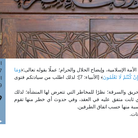
ا
 :41
ا
 :17
ا
 : 1
ا
8
ا
أمة الإسلامية، وإيضاح الحلال والحرام؛ عملًا بقوله تعالى:﴿
وَمَا
: 44
ِنْ كُنْتُمْ لَا تَعْلَمُونَ
﴾ [الأنبياء: 7]؛ لذلك اطلب من سيادتكم فتوى
ا
 :9
ريق والسرقة؛ نظرًا للمخاطر التي تتعرض لها المنشأة؛ لذلك
ي ثابت متفق عليه في العقد، وفي حدوث أي خطر منها تقوم
نسبة منها حسب اتفاق الطرفين.