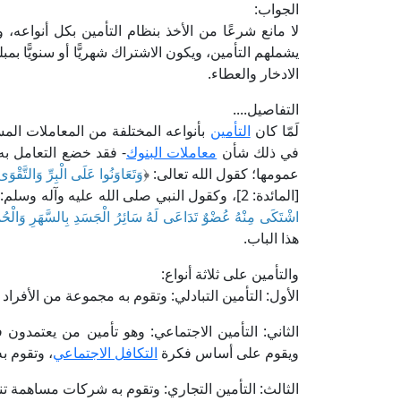
الجواب:
لا مانع شرعًا من الأخذ بنظام التأمين بكل أنواعه، و
يشملهم التأمين، ويكون الاشتراك شهريًّا أو سنويًّا بم
الادخار والعطاء.
التفاصيل....
لَمّا كان
التأمين
بأنواعه المختلفة من المعاملات الم
في ذلك شأن
معاملات البنوك
- فقد خضع التعامل به
عمومها؛ كقول الله تعالى: ﴿
وَتَعَاوَنُوا عَلَى الْبِرِّ وَالتَّقْوَ
[المائدة: 2]، وكقول النبي صلى الله عليه وآله وسلم: «
اشْتَكَى مِنْهُ عُضْوٌ تَدَاعَى لَهُ سَائِرُ الْجَسَدِ بِالسَّهَرِ وَالْحُ
هذا الباب.
والتأمين على ثلاثة أنواع:
الأول: التأمين التبادلي: وتقوم به مجموعة من الأفرا
الثاني: التأمين الاجتماعي: وهو تأمين من يعتمدو
ويقوم على أساس فكرة
التكافل الاجتماعي
، وتقوم به
الثالث: التأمين التجاري: وتقوم به شركات مساهمة تن