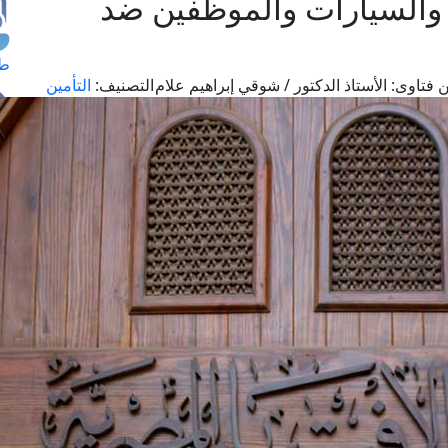
 والسيارات والموظفين ضد
طل
 فتاوى:
الأستاذ الدكتور / شوقي إبراهيم علام
التصنيف:
التأمين
اس
حج
ال
م
الق