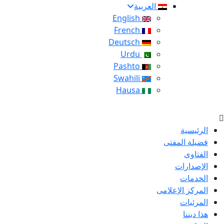
العربية
English
French
Deutsch
Urdu
Pashto
Swahili
Hausa
الرئيسية
فضيلة المفتى
الفتاوى
الإصدارات
الخدمات
المركز الإعلامى
المرئيات
هذا ديننا