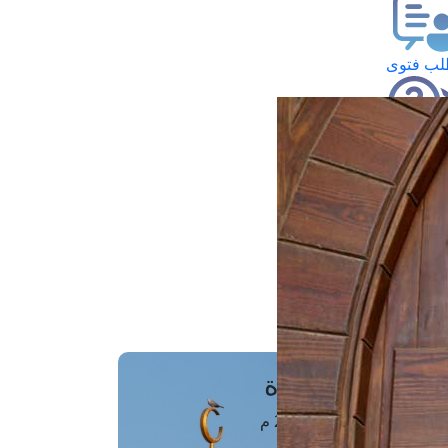
ب فتوى
تعلام عن فتوى
ز موعد
فتوى الهاتفية
َواقِيتُ الصَّـــلاة
اهرة · 07 أغسطس 2026 م