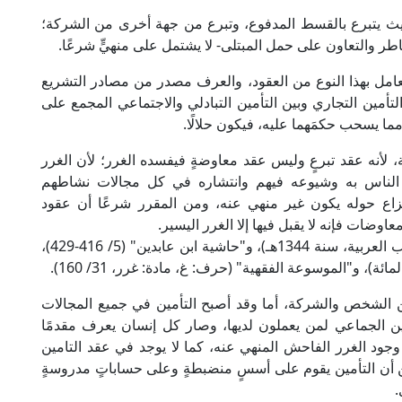
؛ حيث يتبرع بالقسط المدفوع، وتبرع من جهة أخرى من الشركة؛
طر والتعاون على حمل المبتلى- لا يشتمل على منهيٍّ شرعًا.
عامل بهذا النوع من العقود، والعرف مصدر من مصادر التشريع
تأمين التجاري وبين التأمين التبادلي والاجتماعي المجمع على
، مما يسحب حكمَهما عليه، فيكون حلالًا.
 لأنه عقد تبرعٍ وليس عقد معاوضةٍ فيفسده الغرر؛ لأن الغرر
ل الناس به وشيوعه فيهم وانتشاره في كل مجالات نشاطهم
زاع حوله يكون غير منهي عنه، ومن المقرر شرعًا أن عقود
اوضات فإنه لا يقبل فيها إلا الغرر اليسير.
انظر: "الفروق" للقرافي (1/ 151، ط. دار إحياء الكتب العربية، سنة 1344هـ)، و"حاشية ابن عابدين" (5/ 416-429)،
ة)، و"الموسوعة الفقهية" (حرف: غ، مادة: غرر، 31/ 160).
بين الشخص والشركة، أما وقد أصبح التأمين في جميع المجالات
ين الجماعي لمن يعملون لديها، وصار كل إنسان يعرف مقدمًا
جود الغرر الفاحش المنهي عنه، كما لا يوجد في عقد التامين
ن أن التأمين يقوم على أسسٍ منضبطةٍ وعلى حساباتٍ مدروسةٍ
.