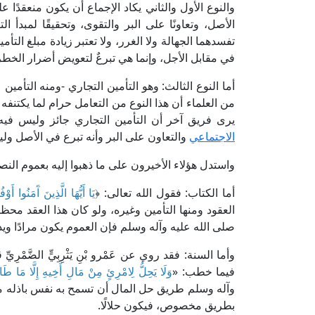
والنوع الأول والثاني يكاد الإجماع أن يكون منعقدًا ع
الأصل، وتعاونًا على البر والتقوى، وتحقيقًا لمبدأ 
تفسدهما الجهالة ولا الغرر، ولا تعتبر زيادة مبلغ الت
في مقابل الأجل، وإنما هي تبرعٌ لتعويض أضرار الخطر
أما النوع الثالث: وهو التأمين التجاري -ومنه التأمين
من العلماء أن هذا النوع من التعامل حرام لما يكتنفه
يرى فريق آخر أن التأمين التجاري جائز وليس فيه 
الاجتماعي
والتعاون على البر وأنه تبرع في الأصل و
واستدل هؤلاء الأخيرون على ما ذهبوا إليه بعموم الن
أما الكتاب: فقول الله تعالى: ﴿
يَا أَيُّهَا الَّذِينَ آَمَنُوا أَوْف
العقود ومنها التأمين وغيره، ولو كان هذا العقد محظو
صلى الله عليه وآله وسلم فإن العموم يكون مرادًا وي
وأما السنة: فقد روي عن عَمْرو بْنِ يَثْرِبِيٍّ الضَّ
فيما خطب: «
وَلَا يَحِلُّ لِامْرِئٍ مِنْ مَالِ أَخِيهِ إِلَّا مَا طَا
وآله وسلم طريق حل المال أن تسمح به نفس باذله م
بطريق مخصوص، فيكون حلالًا.