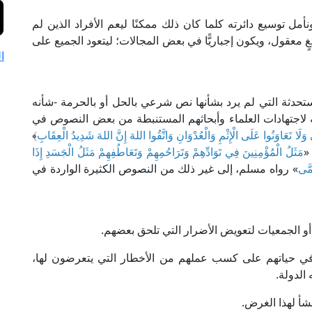
نأمل توسيع دائرته كلما كان ذلك ممكنًا ليعم الأفراد الذين لم
بلغٍ معقول، ويكون إجباريًّا في بعض المجالات؛ ليتعود الجميع على
ا
ستحدثة التي لم يرد بشأنها نص شرعي بالحل أو بالحرمة -شأنه
 لاجتهادات العلماء وأبحاثهم المستنبطة من بعض النصوص في
ى وَلَا تَعَاوَنُوا عَلَى الْإِثْمِ وَالْعُدْوَانِ وَاتَّقُوا اللهَ إِنَّ اللهَ شَدِيدُ الْعِقَابِ
﴾
مَثَلُ الْمُؤْمِنِينَ فِي تَوَادِّهِمْ وَتَرَاحُمِهِمْ وَتَعَاطُفِهِمْ مَثَلُ الْجَسَدِ إِذَا
مَّى
» رواه مسلم، إلى غير ذلك من النصوص الكثيرة الواردة في
د أو الجمعيات لتعويض الأضرار التي تلحق بعضهم.
ن في حياتهم على كسب عملهم من الأخطار التي يتعرضون لها،
 الدولة.
شأ لهذا الغرض.