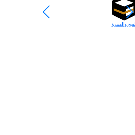
لحج والعمرة
رمضان