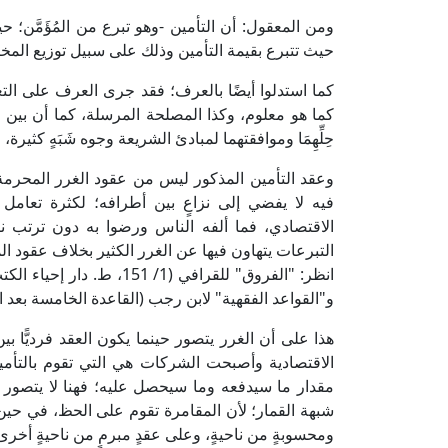
ومن المعقول: أن التأمين -وهو تبرع من المُؤَمَّن
حيث تتبرع بقيمة التأمين وذلك على سبيل توزيع المخا
كما استدلوا أيضًا بالعرف؛ فقد جرى العرف على الت
كما هو معلوم، وكذا المصلحة المرسلة، كما أن بين ال
حِلِّهِمَا وموافقتهما لمبادئ الشريعة وجوه شَبَهٍ كثيرة
وعقد التأمين المذكور ليس من عقود الغرر المحرمة،
فيه لا يفضي إلى نزاعٍ بين أطرافه؛ لكثرة تعام
الاقتصادي، فما ألفه الناس ورضوا به دون ترتب ن
التبرعات يتهاون فيها عن الغرر الكثير بخلاف عقود المع
و"القواعد الفقهية" لابن رجب (القاعدة الخامسة بعد المائ
هذا على أن الغرر يتصور حينما يكون العقد فرديًّا 
الاقتصادية وأصبحت الشركات هي التي تقوم بالتأم
مقدار ما سيدفعه وما سيحصل عليه؛ فهنا لا يتصور و
شبهة القمار؛ لأن المقامرة تقوم على الحظ، في حي
ومحسوبةٍ من ناحيةٍ، وعلى عقدٍ مبرمٍ من ناحيةٍ أخرى