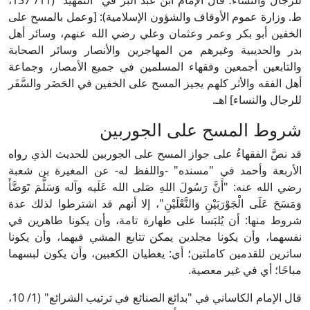
للرجال والنساء؛ قال الإمام ابن عبد البر في "التمهيد" (11/ 137،
ط. وزارة عموم الأوقاف والشؤون الإسلامية): [وعمل بالمسح على
الخفين أبو بكر وعمر وعثمان وعلي رضي الله عنهم، وسائر أهل
بدر والحديبية وغيرهم من المهاجرين والأنصار وسائر الصحابة
والتابعين أجمعين وفقهاء المسلمين في جميع الأمصار، وجماعة
أهل الفقه والأثر كلهم يجيز المسح على الخفين في الحَضَر والسَّفَر
للرجال والنساء] اهـ.
شروط المسح على الجوربين
قد نصَّ الفقهاءُ على جواز المسح على الجوربين للحديث الذي رواه
الأربعة وأحمد في "مسنده" -واللفظ له- عن المغيرة بن شعبة
رضي الله عنه: "أَنَّ رَسُولَ اللهِ صَلى الله عَلَيه وآله وَسَلَّمَ تَوَضَّأَ
وَمَسَحَ عَلَى الْجَوْرَبَيْنِ وَالنَّعْلَيْنِ"، إلا أنهم قد اشترطوا لذلك عدة
شروط منها: أن يُلبَسا على طهارة تامة، وأن يكونا طاهرين في
نفسهما، وأن يكونا مجلدين يمكن تتابع المشي فيهما، وأن يكونا
ساترين للقدمين كاملتين؛ أي: يغطيان الكعبين، وأن يكون لبسهما
مباحًا؛ أي في غير معصية.
قال الإمام الكاساني في "بدائع الصنائع في ترتيب الشرائع" (1/ 10،