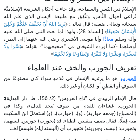
الإِسلامُ دين اليُسرِ والسماحة، وقد جاءت أحكام الشريعة الإسلاميَّة
تُراعي أحوال النَّاس، وتتَّفِق مع طبيعة الإنسان الذي علم الله
سبحانه وتعالى ضعفه؛ قال تعالى: ﴿
يُرِيدُ اللهُ أَنْ يُخَفِّفَ عَنْكُمْ وَخُلِقَ
الْإِنْسَانُ ضَعِيفًا
﴾ [النساء: 28]، ولهذا لما بعث النبي صلى الله عليه
وآله وسلم
معاذًا
وأبا موسى الأشعري رضي الله عنهما إلى اليمن،
أوصاهما -كما أورده الشيخان في "صحيحيهما"- بقوله: «
يَسِّرَا وَلَا
تُعَسِّرَا، وَبَشِّرَا وَلَا تُنَفِّرَا، وَتَطَاوَعَا وَلَا تَخْتَلِفَا
».
تعريف الجورب والخف عند العلماء
الجورب
: هو ما يرتديه الإنسان في قَدَمهِ سواء كان مصنوعًا من
الصوفِ أو القطنِ أو الكتانِ أو غير ذلك.
قال الإمام الزبيدي في "تاج العروس" (2/ 156، ط. دار الهداية):
[الجورب: غشاءان للقدم من صوف يُتخذ للدفء، وكذا في
(المصباح) (جمعه جواربة).. (و).. (جوارب).. (و) استَعمَلَ ابنُ السكيت
منه فِعلًا، فقال يصف متقنص الظباء: قد (تجورب) جوربين: لبسهما،
وتجورب: (لبسه، وجوربته) فتجورب أي (ألبسته إياه) فلبسه] اهــ.