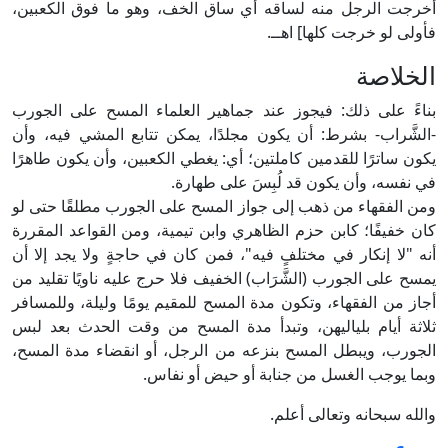
أخرجت الرجل منه لساقه أي ساق الخف، وهو ما فوق الكعبين،
فأولى لو خرجت كلها] اهــ.
الخلاصة
بناءً على ذلك: فيجوز عند جماهير العلماء المسح على الجورب
-الشَّراب- بشرط: أن يكون مجلدًا، يمكن تتابع المشي فيه، وأن
يكون ساترًا للقدمين كاملتين؛ أي: يغطي الكعبين، وأن يكون طاهرًا
في نفسه، وأن يكون قد لُبِسَ على طهارة.
ومن الفقهاء من ذهب إلى جواز المسح على الجورب مطلقًا حتى لو
كان خفيفًا؛ كابن حزم الظاهري وابن تيمية، ومن القواعد المقررة
أنه "لا إنكار في مختلفٍ فيه"، فمن كان في حاجةٍ ولا يجد إلا أن
يمسح على الجورب (الشَّرَاب) الخفيف فلا حرج عليه ناويًا تقليد من
أجاز من الفقهاء، وتكون مدة المسح للمقيم يومًا وليلة، وللمسافر
ثلاثة أيام بلياليهن، وتبدأ مدة المسح من وقت الحدث بعد لبس
الجورب، ويبطل المسح بنزعه من الرجل، أو انقضاء مدة المسح،
وبما يوجب الغسل من جنابة أو حيض أو نفاس.
والله سبحانه وتعالى أعلم.