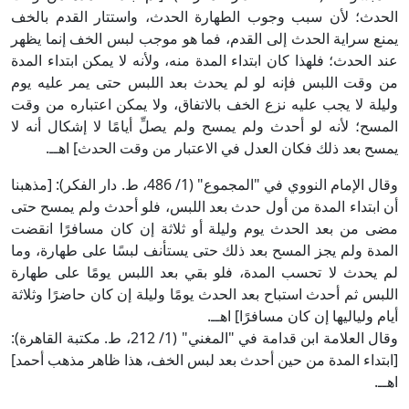
الحدث؛ لأن سبب وجوب الطهارة الحدث، واستتار القدم بالخف
يمنع سراية الحدث إلى القدم، فما هو موجب لبس الخف إنما يظهر
عند الحدث؛ فلهذا كان ابتداء المدة منه، ولأنه لا يمكن ابتداء المدة
من وقت اللبس فإنه لو لم يحدث بعد اللبس حتى يمر عليه يوم
وليلة لا يجب عليه نزع الخف بالاتفاق، ولا يمكن اعتباره من وقت
المسح؛ لأنه لو أحدث ولم يمسح ولم يصلِّ أيامًا لا إشكال أنه لا
يمسح بعد ذلك فكان العدل في الاعتبار من وقت الحدث] اهــ.
وقال الإمام النووي في "المجموع" (1/ 486، ط. دار الفكر): [مذهبنا
أن ابتداء المدة من أول حدث بعد اللبس، فلو أحدث ولم يمسح حتى
مضى من بعد الحدث يوم وليلة أو ثلاثة إن كان مسافرًا انقضت
المدة ولم يجز المسح بعد ذلك حتى يستأنف لبسًا على طهارة، وما
لم يحدث لا تحسب المدة، فلو بقي بعد اللبس يومًا على طهارة
اللبس ثم أحدث استباح بعد الحدث يومًا وليلة إن كان حاضرًا وثلاثة
أيام ولياليها إن كان مسافرًا] اهــ.
وقال العلامة ابن قدامة في "المغني" (1/ 212، ط. مكتبة القاهرة):
[ابتداء المدة من حين أحدث بعد لبس الخف، هذا ظاهر مذهب أحمد]
اهــ.