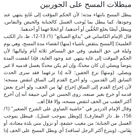
مبطلات المسح على الجوربين
يبطل المسح بانتهاء مدته؛ لأن الحكم المؤقت إلى غَايةٍ ينتهي عند
وجودها، كما يبطل بما يُوجب الغسل كالجنابة والحيض والنفاس،
ويبطل أيضًا بخلع الخُفَّين أو أحدهما، أو انخلاعهما أو أحدهما.
قال الإمام الكاساني في "بدائع الصنائع" (1/ 13-12، ط. دار الكتب
العلمية): [المسح ينتقض بأشياء (منها) انقضاء مدة المسح، وهي يوم
وليلة في حق المقيم، وفي حق المسافر ثلاثة أيام ولياليها؛ لأن
الحكم الموقت إلى غاية ينتهي عند وجود الغاية، فإذا انقضت المدة
يتوضأ ويصلي إن كان محدثًا، وإن لم يكن محدثًا يغسل قدميه لا غير
ويصلي. (ومنها) نزع الخفين؛ لأنه إذا نزعهما فقد سرى الحدث
السابق إلى القدمين.. ولو أخرج القدم إلى الساق انتقض مسحه؛
لأن إخراج القدم إلى الساق إخراج لها من الخف، ولو أخرج بعضَ
قدمه أو خرج بغير صنعه، روى الحسن عن أبي حنيفة أنه إن أخرج
أكثر العقب من الخف انتقض مسحه، وإلا فلا] اهــ.
وقال الإمام الدردير في "حاشية الصاوي على الشرح الصغير" (1/
156، ط. دار المعارف): [(وبطل بموجب غسل).. فيبطل بموجب
الغسل من الجنابة؛ من مغيب حشفةٍ، أو نزول مني بلذة معتادة، أو
نِفَاس.. (وبنزع أكثر الرجل لساقه): أي وبطل المسح على الخف إذا