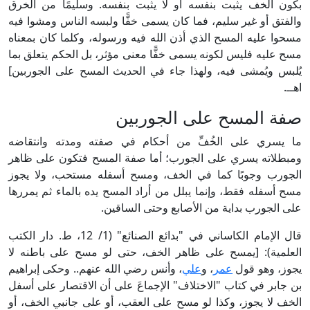
بكون الخف يثبت بنفسه أو لا يثبت بنفسه. وسليمًا من الخرق
والفتق أو غير سليم، فما كان يسمى خفًّا ولبسه الناس ومشوا فيه
مسحوا عليه المسح الذي أذن الله فيه ورسوله، وكلما كان بمعناه
مسح عليه فليس لكونه يسمى خفًّا معنى مؤثر، بل الحكم يتعلق بما
يُلبس ويُمشى فيه، ولهذا جاء في الحديث المسح على الجوربين]
اهــ.
صفة المسح على الجوربين
ما يسري على الخُفِّ من أحكام في صفته ومدته وانتقاضه
ومبطلاته يسري على الجورب؛ أما صفة المسح فتكون على ظاهر
الجورب وجوبًا كما في الخف، ومسح أسفله مستحب، ولا يجوز
مسح أسفله فقط، وإنما يبلل من أراد المسح يده بالماء ثم يمررها
على الجورب بداية من الأصابع وحتى الساقين.
قال الإمام الكاساني في "بدائع الصنائع" (1/ 12، ط. دار الكتب
العلمية): [يمسح على ظاهر الخف، حتى لو مسح على باطنه لا
يجوز، وهو قول
عمر
، و
علي
، وأنس رضي الله عنهم.. وحكى إبراهيم
بن جابر في كتاب "الاختلاف" الإجماعَ على أن الاقتصار على أسفل
الخف لا يجوز، وكذا لو مسح على العقب، أو على جانبي الخف، أو