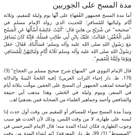
مدة المسح على الجوربين
أما مدة المسح فجمهور الفُقهاءِ على أنَّها يوم وليلة للمقيم، وثلاثة
أيَّام ولياليها للمُسافرِ؛ للحديث الذي رواه الإمام مسلم في
"صحيحه" عن شُرَيْحِ بن هانِئٍ قال: "أَتَيْتُ عَائِشَةَ أَسْأَلُهَا عَنِ الْمَسْحِ
عَلَى الْخُفَّيْنِ؛ فَقَالَتْ: عَلَيْكَ بِابْنِ أَبِي طَالِبٍ فَسَلْهُ، فَإِنَّهُ كَانَ يُسَافِرُ
مَعَ رَسُولِ اللهِ صلى الله عليه وآله وسلم؛ فَسَأَلْنَاهُ، فَقَالَ: جَعَلَ
رَسُولُ اللهِ صلى الله عليه وآله وسلم ثَلَاثَةَ أَيَّامٍ وَلَيَالِيَهُنَّ لِلْمُسَافِرِ،
وَيَوْمًا وَلَيْلَةً لِلْمُقِيمِ".
قال الإمام النووي في "المنهاج شرح صحيح مسلم بن الحجاج" (3/
176، ط. دار إحياء التراث العربي): [فيه الحُجةُ البَينةُ والدلالة
الواضحة لمذهب الجمهور أن المسح على الخفين موقَّت بثلاثة أيام
في السفر، وبيوم وليلة في الحَضَر، وهذا مذهب أبي حنيفة
والشافعي وأحمد وجماهير العلماء من الصحابة فمن بعدهم] اهــ.
وتبدأ مدة المسح سواء للمسافر أو للمقيم من وقت أول حدث إذا
لبسه على طهارة، لا من وقت اللبس، وذلك لأن الحدث هو سبب
وجوب الطهارة، فكان ابتداء المدة منه؛ قال الإمام السرخسي في
"المبسوط" (1/ 99، ط. دار المعرفة): [ثم ابتداء المدة من وقت