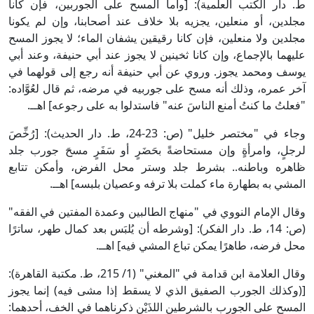
ط. دار الكتب العلمية): [وأما المسح على الجوربين، فإن كانا
مجلدين، أو منعلين، يجزيه بلا خلاف عند أصحابنا، وإن لم يكونا
مجلدين ولا منعلين، فإن كانا رقيقين يشفان الماء؛ لا يجوز المسح
عليهما بالإجماع، وإن كانا ثخينين لا يجوز عند أبي حنيفة، وعند أبي
يوسف ومحمد يجوز. وروي عن أبي حنيفة أنه رجع إلى قولهما في
آخر عمره، وذلك أنه مسح على جوربيه في مرضه، ثم قال لعُوَّاده:
"فعلتُ ما كنتُ أمنع الناسَ عنه" فاستدلوا به على رجوعه] اهــ.
وجاء في "مختصر خليل" (ص: 23-24، ط. دار الحديث): [رُخِّصَ
لرجلٍ، وامرأةٍ وإن مستحاضةً بحَضَرٍ أو سَفَرٍ مسحَ جورب جلد
ظاهره وباطنه.. بشرط جلد وستر محل الفرض، وأمكن تتابع
المشي به بطهارة ماء كملت بلا ترفه وعصيان بلبسه] اهــ.
وقال الإمام النووي في "منهاج الطالبين وعمدة المفتين في الفقه"
(ص: 14، ط. دار الفكر): [وشرطه أن يُلبَس بعد كمال طهر، ساترًا
محل فرضه، طاهرًا يمكن تباع المشي فيه] اهــ.
وقال العلامة ابن قدامة في "المغني" (1/ 215، ط. مكتبة القاهرة):
[(وكذلك الجورب الصفيق الذي لا يسقط إذا مشى فيه) إنما يجوز
المسح على الجورب بالشرطين اللذَيْن ذكرناهما في الخف، أحدهما: