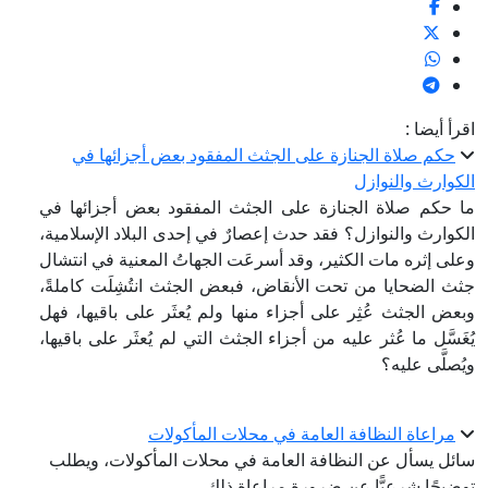
اقرأ أيضا :
حكم صلاة الجنازة على الجثث المفقود بعض أجزائها في
الكوارث والنوازل
ما حكم صلاة الجنازة على الجثث المفقود بعض أجزائها في
الكوارث والنوازل؟ فقد حدث إعصارٌ في إحدى البلاد الإسلامية،
وعلى إثره مات الكثير، وقد أسرعَت الجهاتُ المعنية في انتشال
جثث الضحايا من تحت الأنقاض، فبعض الجثث انتُشِلَت كاملةً،
وبعض الجثث عُثِر على أجزاء منها ولم يُعثَر على باقيها، فهل
يُغَسَّل ما عُثر عليه من أجزاء الجثث التي لم يُعثَر على باقيها،
ويُصلَّى عليه؟
مراعاة النظافة العامة في محلات المأكولات
سائل يسأل عن النظافة العامة في محلات المأكولات، ويطلب
توضيحًا شرعيًّا عن ضرورة مراعاة ذلك.