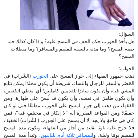
السؤال:
هل يأخذ الجورب حكم الخف في المسح عليه؟ وإذا كان كذلك فما
صفة المسح؟ وما مدته بالنسبة للمقيم والمسافر؟ وما مبطلات
المسح؟
الجواب:
ذهب جمهور الفقهاء إلى جواز المسح على
الجورب
(الشَّراب) في
الحَضَر والسفر للرجال والنساء، شريطة أن يكون مجلدًا يمكن تتابع
المشي فيه، وأن يكون ساترًا للقدمين كاملتين؛ أي: يغطي الكعبين،
وأن يكون طاهرًا في نفسه، وأن يكون قد لُبِسَ على طهارة. ومن
الفقهاء من ذهب إلى جواز المسح على الجورب مطلقًا حتى لو كان
خفيفًا؛ ومن القواعد المقررة أنه "لا إنكار في مختلفٍ فيه"، فمن
كان في حاجةٍ ولا يجد إلا أن يمسح على الجورب (الشَّرَاب) الخفيف
فلا حرج عليه ناويًا تقليد من أجاز من الفقهاء، وتكون مدة المسح
للمقيم يومًا وليلة، و
للمسافر ثلاثة أيام بلياليهن
، وتبدأ مدة المسح