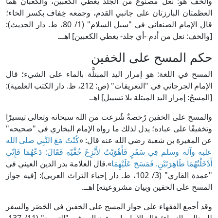
والخُفُّ هو: نعل مصنوع من الجلد يغطي الكعبين، والكعبان هما
العظمتان البارزتان على جانبي القدم، وجمعه خِفاف بكسر الخاء؛
قال الإمام الصنعاني في "سبل السلام" (1/ 80، ط. دار الحديث):
[والخف: نعل من أدم -أي جلد- يغطي الكعبين] اهــ.
حكم المسح على الخفين
المسح في اللغة: هو إمرار اليد المبتلَّة بالماء على الشيء؛ قال
الإمام الجرجاني في "التعريفات" (ص: 212، ط. دار الكتب العلمية):
[المسحُ: إمرار اليد المبتلة بلا تسييل] اهـ.
والمسح على الخفين رُخصةٌ شُرعت من الله سبحانه وتعالى تيسيرًا
وتخفيفًا على عباده؛ يدل لذلك ما رواه الإمام البخاري في "صحيحه"
عن المغيرة بن شعبة رضي الله عنه قال: «
كُنْتُ مَعَ النَّبِي صلى الله
عليه وآله وسلم فِي سَفَرٍ فَأَهْوَيْتُ لأَنْزِعَ خُفَّيْهِ فَقَالَ: دَعْهُمَا فَإِنّي
أَدْخَلْتُهُمَا طَاهِرَتَيْنِ. فَمَسَحَ عَلَيْهِمَا
».قال العلامة بدر الدين العيني في
"عمدة القاري" (3/ 102، ط. دار إحياء التراث العربي): [فيه جواز
المسح على الخفين وبيان مشروعيته] اهــ.
وقد أجمع الفقهاء على جواز المسح على الخفين في الحَضَر والسفر