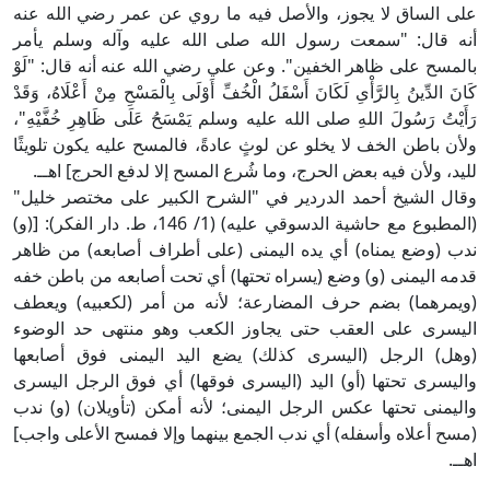
على الساق لا يجوز، والأصل فيه ما روي عن عمر رضي الله عنه
أنه قال: "سمعت رسول الله صلى الله عليه وآله وسلم يأمر
بالمسح على ظاهر الخفين". وعن علي رضي الله عنه أنه قال: "لَوْ
كَانَ الدِّينُ بِالرَّأْىِ لَكَانَ أَسْفَلُ الْخُفِّ أَوْلَى بِالْمَسْحِ مِنْ أَعْلَاهُ، وَقَدْ
رَأَيْتُ رَسُولَ اللهِ صلى الله عليه وسلم يَمْسَحُ عَلَى ظَاهِرِ خُفَّيْهِ"،
ولأن باطن الخف لا يخلو عن لوثٍ عادةً، فالمسح عليه يكون تلويثًا
لليد، ولأن فيه بعض الحرج، وما شُرع المسح إلا لدفع الحرج] اهــ.
وقال الشيخ أحمد الدردير في "الشرح الكبير على مختصر خليل"
(المطبوع مع حاشية الدسوقي عليه) (1/ 146، ط. دار الفكر): [(و)
ندب (وضع يمناه) أي يده اليمنى (على أطراف أصابعه) من ظاهر
قدمه اليمنى (و) وضع (يسراه تحتها) أي تحت أصابعه من باطن خفه
(ويمرهما) بضم حرف المضارعة؛ لأنه من أمر (لكعبيه) ويعطف
اليسرى على العقب حتى يجاوز الكعب وهو منتهى حد الوضوء
(وهل) الرجل (اليسرى كذلك) يضع اليد اليمنى فوق أصابعها
واليسرى تحتها (أو) اليد (اليسرى فوقها) أي فوق الرجل اليسرى
واليمنى تحتها عكس الرجل اليمنى؛ لأنه أمكن (تأويلان) (و) ندب
(مسح أعلاه وأسفله) أي ندب الجمع بينهما وإلا فمسح الأعلى واجب]
اهــ.