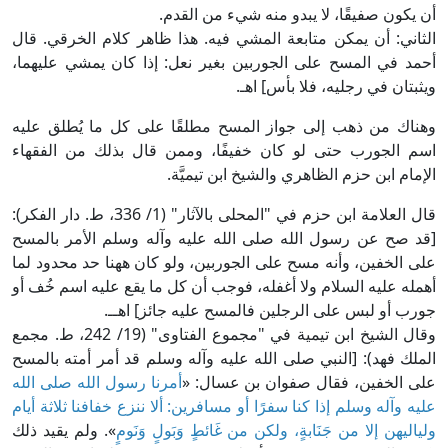
أن يكون صفيقًا، لا يبدو منه شيء من القدم.
الثاني: أن يمكن متابعة المشي فيه. هذا ظاهر كلام الخرقي. قال
أحمد في المسح على الجوربين بغير نعل: إذا كان يمشي عليهما،
ويثبتان في رجليه، فلا بأس] اهـ.
وهناك من ذهب إلى جواز المسح مطلقًا على كل ما يُطلق عليه
اسم الجورب حتى لو كان خفيفًا، وممن قال بذلك من الفقهاء
الإمام ابن حزم الظاهري والشيخ ابن تيميَّة.
قال العلامة ابن حزم في "المحلى بالآثار" (1/ 336، ط. دار الفكر):
[قد صح عن رسول الله صلى الله عليه وآله وسلم الأمر بالمسح
على الخفين، وأنه مسح على الجوربين، ولو كان ههنا حد محدود لما
أهمله عليه السلام ولا أغفله، فوجب أن كل ما يقع عليه اسم خُف أو
جورب أو لبس على الرجلين فالمسح عليه جائز] اهــ.
وقال الشيخ ابن تيمية في "مجموع الفتاوى" (19/ 242، ط. مجمع
الملك فهد): [النبي صلى الله عليه وآله وسلم قد أمر أمته بالمسح
على الخفين، فقال صفوان بن عسال: «
أمرنا رسول الله صلى الله
عليه وآله وسلم إذا كنا سفرًا أو مسافرين: ألا ننزع خفافنا ثلاثة أيام
ولياليهن إلا من جَنَابةٍ، ولكن من غَائطٍ وَبَولٍ وَنَومٍ
». ولم يقيد ذلك