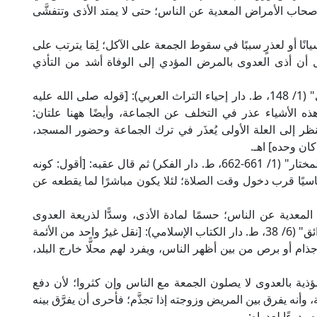
حاب الأمراض المعدية عن الناس؛ حتى لا يمتد الأذى وتتفشَّى
انًا أو لعذرٍ سببًا في سقوط الجمعة على الآكل؛ لِمَا يترتب على
 أن أذى العدوى بالمرض المؤدي إلى الوفاة أشد من التأذي
قال الإمام الحافظ العيني الحنفي في "عمدة القاري" (1/ 148، ط. دار إحياء التراث العربي): [قوله صلى الله عليه
ه الأشياء عذر في التخلف عن الجماعة، وأيضًا ههنا علتان:
النظر إلى العلة الأولى يُعذَر في ترك الجماعة وحضور المسجد،
كان وحده] اهـ.
ونقله العلامة ابن عابدين في "رد المحتار على الدر المختار" (1/ 661-662، ط. دار الفكر) ثم قال عقبه: [أقول: كونه
كل ناسيًا قرب دخول وقت الصلاة؛ لئلا يكون مباشرًا لما يقطعه عن
دية عن الناس؛ حسمًا لمادة الأذى، وسدًّا لذريعة العدوى
والضرر؛ قال العلامة ابن نُجيم الحنفي في "البحر الرائق" (6/ 38، ط. دار الكتاب الإسلامي): [نقل غيرُ واحد من الأئمة
ام أو برص من بين أظهر الناس، ويفرد لهم محلًّا خارج البلد،
ؤذية بالعدوى لا يصلون الجمعة مع الناس وإن كثروا؛ لأن دفع
 يفرق بين المريض وزوجته إذا تجذَّم؛ فأحرى أن يفرَّق بينه
 ودرءًا لعدواه: