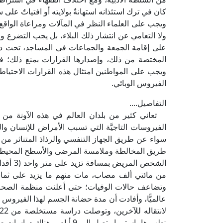
كان في ترك استئذانه استهانةٌ بولايته أو افتياتٌ على 
ويجب على العلماء النظر في المآلات ومراعاة الواقع؛ حت
ولا التعامي عن انتشار ذلك البلاء، بل يجب التضرع و
على إقامة الجمعة والجماعات في المساجد، تحت دع
المختصة من ذلك، وإصدارها القرارات بمنع ذلك؛ ف
ويجب على المواطنين امتثال هذه القرارات الاحتياطية 
الفيروس الوبائي.
التفاصيل....
الفيروسات التاجيَّة التي تسبب الأمراض للإنسان 
سواء عن طريق الجهاز التنفسي والرذاذ المتناثر من 
طريق المخالطة وملامسة المرضى والأسطح المحيطة بهم
من مائتي ألف مصاب، مات منهم ما يزيد على ثماني
تطهيرها باستمرار تصل إلى 9 