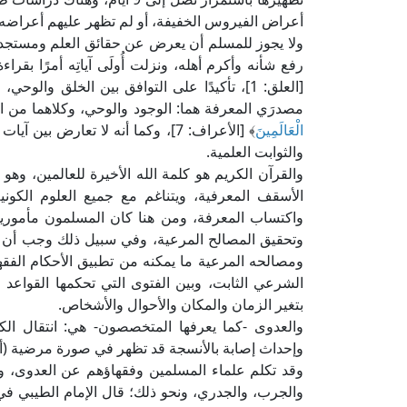
أعراض الفيروس الخفيفة، أو لم تظهر عليهم أعراضه أ
ولا يجوز للمسلم أن يعرض عن حقائق العلم ومستجداته؛
رفع شأنه وأكرم أهله، ونزلت أُولَى آياتِه أمرًا بقراء
[العلق: 1]، تأكيدًا على التوافق بين الخلق و
مصدرَي المعرفة هما: الوجود والوحي، وكلاهما من الله:
الْعَالَمِينَ
﴾ [الأعراف: 7]، وكما أنه لا تعارض
والثوابت العلمية.
والقرآن الكريم هو كلمة الله الأخيرة للعالمين، وهو 
الأسقف المعرفية، ويتناغم مع جميع العلوم الكوني
واكتساب المعرفة، ومن هنا كان المسلمون مأمورين 
وتحقيق المصالح المرعية، وفي سبيل ذلك وجب أن يكو
ومصالحه المرعية ما يمكنه من تطبيق الأحكام الفقهي
الشرعي الثابت، وبين الفتوى التي تحكمها القواعد 
بتغير الزمان والمكان والأحوال والأشخاص.
والعدوى -كما يعرفها المتخصصون- هي: انتقال ا
وإحداث إصابة بالأنسجة قد تظهر في صورة مرضية (أع
وقد تكلم علماء المسلمين وفقهاؤهم عن العدوى، وعد