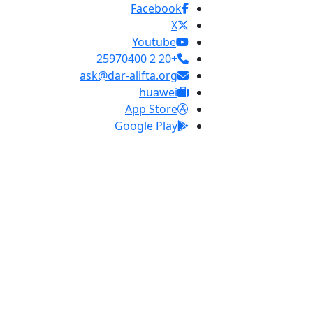
Facebook
X
Youtube
+20 2 25970400
ask@dar-alifta.org
huawei
App Store
Google Play