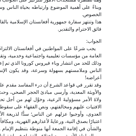
وبناءً على أهمية الموضوع وارتباطه بحياة الناس وس
الخصوص.
هذا وتنتهز سفارة جمهورية أفغانستان الإسلامية بالق
فائق الاحترام والتقدير.
الجواب:
يجب شرعًا على المواطنين في أفغانستان الالتزامُ
العامة من مؤسسات تعليمية واجتماعية وخدمية، وتقض
وذلك للحد من انتشار وباء فيروس كورونا الذي تم إعلان
الناس وملامستهم بسهولة وسرعة، وقد يكون الإنسان
أعراضه!
وقد تقرر في قواعد الشرع أن درء المفاسد مقدم على 
والأوبئة المعدية، وأرسى مبادئ الحجر الصحي، وحث 
ولاةَ الأمر مسؤوليةَ الرعية، وخوَّل لهم من أجل تحق
الافتيات عليهم ومخالفتهم، ونص الفقهاء على سقو
العدوى، وأوجبوا عزلهم عن الناس؛ سدًّا لذريعة ال
اعتبارًا بصدق النية، ورعايةً لأعذارهم القهرية، ومكافأ
والشأن في إقامة الجمعة أنها منوطة بتنظيم الإمام وإذن
من السلطة الأدبية، ومع اختلاف الفقهاء في اشتراط إ