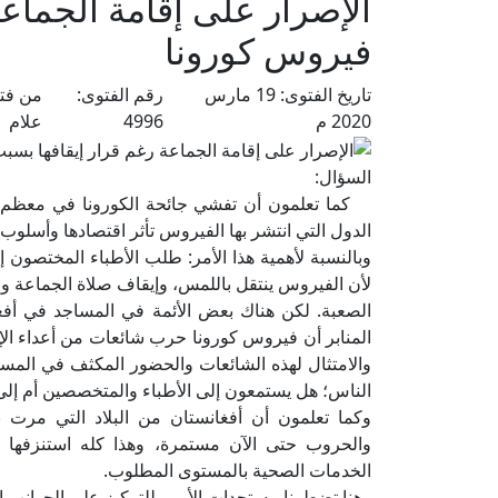
الإصرار على إقامة الجماع
فيروس كورونا
تاريخ الفتوى:
19 مارس
رقم الفتوى:
من فتا
2020 م
4996
علام
السؤال:
كما تعلمون أن تفشي جائحة الكورونا في معظم أ
الدول التي انتشر بها الفيروس تأثر اقتصادها وأسلوب
وبالنسبة لأهمية هذا الأمر: طلب الأطباء المختصون 
لأن الفيروس ينتقل باللمس، وإيقاف صلاة الجماعة 
الصعبة. لكن هناك بعض الأئمة في المساجد في أفغ
المنابر أن فيروس كورونا حرب شائعات من أعداء الإ
والامتثال لهذه الشائعات والحضور المكثف في المساجد
الناس؛ هل يستمعون إلى الأطباء والمتخصصين أم إلى ه
وكما تعلمون أن أفغانستان من البلاد التي مرت ب
والحروب حتى الآن مستمرة، وهذا كله استنزفها ا
الخدمات الصحية بالمستوى المطلوب.
وهنا تضطرنا مستجدات الأمور للتركيز على الجوانب الوق