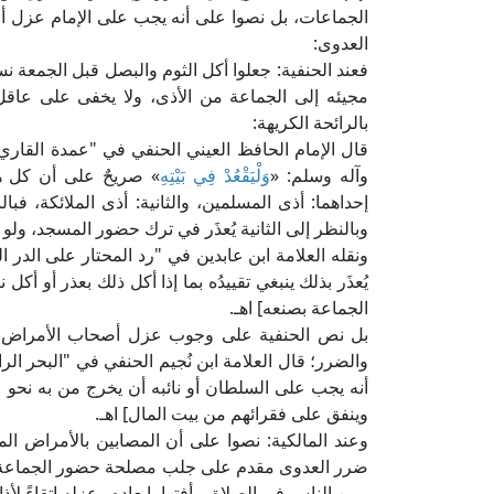
الجماعات، بل نصوا على أنه يجب على الإمام عزل أص
العدوى:
فعند الحنفية: جعلوا أكل الثوم والبصل قبل الجمعة نسي
مجيئه إلى الجماعة من الأذى، ولا يخفى على عاقل
بالرائحة الكريهة:
وآله وسلم: «
وَلْيَقْعُدْ فِي بَيْتِهِ
» صريحٌ على أن كل هذ
إحداهما: أذى المسلمين، والثانية: أذى الملائكة، فب
وبالنظر إلى الثانية يُعذَر في ترك حضور المسجد، ولو 
يُعذَر بذلك ينبغي تقييدُه بما إذا أكل ذلك بعذر أو أ
الجماعة بصنعه] اهـ.
بل نص الحنفية على وجوب عزل أصحاب الأمراض المع
أنه يجب على السلطان أو نائبه أن يخرج من به نحو جذ
وينفق على فقرائهم من بيت المال] اهـ.
وعند المالكية: نصوا على أن المصابين بالأمراض الم
ضرر العدوى مقدم على جلب مصلحة حضور الجماعة، وأنه
وبين الناس في الصلاة، وأفتوا بإبعاده وعزله اتقاءً لأذاه