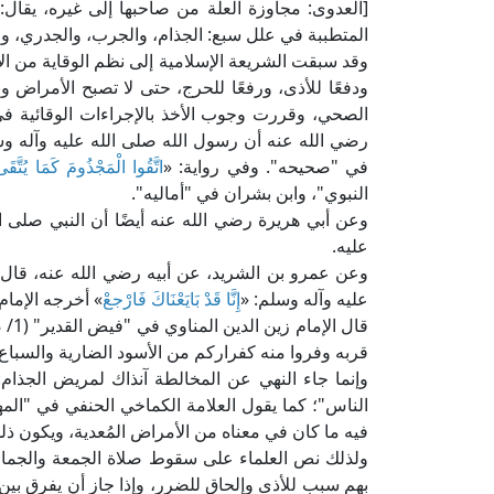
[العدوى: مجاوزة العلة من صاحبها إلى غيره، يقال: 
المتطببة في علل سبع: الجذام، والجرب، والجدري، والح
وقد سبقت الشريعة الإسلامية إلى نظم الوقاية من الأم
ودفعًا للأذى، ورفعًا للحرج، حتى لا تصبح الأمراض و
الصحي، وقررت وجوب الأخذ بالإجراءات الوقائية في 
رضي الله عنه أن رسول الله صلى الله عليه وآله وس
في "صحيحه". وفي رواية: «
اتَّقُوا الْمَجْذُومَ كَمَا يُتَّقَى
النبوي"، وابن بشران في "أماليه".
وعن أبي هريرة رضي الله عنه أيضًا أن النبي صلى ال
عليه.
وعن عمرو بن الشريد، عن أبيه رضي الله عنه، قال
عليه وآله وسلم: «
إِنَّا قَدْ بَايَعْنَاكَ فَارْجعْ
» أخرجه الإما
قربه وفروا منه كفراركم من الأسود الضارية والسباع ال
وإنما جاء النهي عن المخالطة آنذاك لمريض الجذام:
فيه ما كان في معناه من الأمراض المُعدية، ويكون ذلك
ولذلك نص العلماء على سقوط صلاة الجمعة والجماع
بهم سبب للأذى وإلحاق للضرر، وإذا جاز أن يفرق بين ا