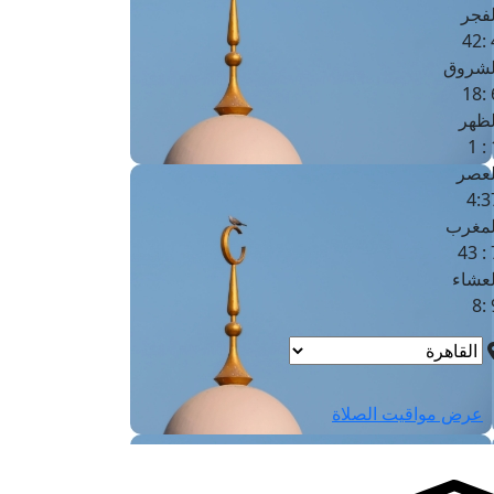
لفجر
4
لشروق
6
لظهر
1
لعصر
4:3
لمغرب
7 
لعشاء
9
عرض مواقيت الصلاة