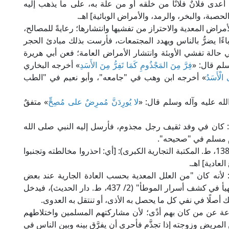
أعدى فلانٌ فلانًا من خلقه أو من علة به، على ما يذهب إليه
صبة، والبخر، والرمد، والأمراض الوبائية] اهـ.
راض المعدية والاحتراز من تفشيها وانتشارها؛ رعايةً للمصالح،
باءًا يضرُّ بالناس ويهدد المجتمعات، فأرست بذلك مبادئ الحجر
حالة تفشي الأوبئة وانتشار الأمراض العامة؛ فعن أبي هريرة
لم قال: «
فِرَّ مِنَ المَجْذُومِ كَمَا تَفِرُّ مِنَ الأَسَدِ
» أخرجه البخاري
 الْأَسَدُ
» أخرجه ابن وهب في "جامعه"، وأبو نعيم في "الطب
له عليه وآله وسلم قال: «
لا يُورِدَنَّ مُمرِضٌ على مُصِحٍّ
» متفقٌ
: كان في وفد ثقيف رجل مجذوم، فأرسل إليه النبي صلى الله
م مسلم في "صحيحه".
قال الإمام زين الدين المناوي في "فيض القدير" (1/ 138، ط. المكتبة التجارية الكبرى): [أي: احذروا مخالطته وتجنبوا
عادية] اهـ.
 لأنه كان "من العلل المعدية بحسب العادة الجارية عند بعض
الناس"؛ كما يقول العلامة الكماخي الحنفي في "المهيأ في كشف أسرار الموطأ" (2/ 437، ط. دار الحديث)، فيدخل
 أصلًا في نفي كل ما يحصل به الأذى، أو تنتقل به العدوى.
ة عن من كان بهم أذًى؛ لأن مشاركتهم المسلمين واختلاطهم
لمريض وزوجته إذا تجذَّم فأحرى أن يفرَّق بينه وبين الناس في