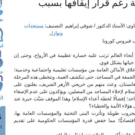
ة رغم قرار إيقافها بسبب
طل
وى:
الأستاذ الدكتور / شوقي إبراهيم
التصنيف:
مستجدات
ونوازل
اس
نحاء العالم ترتب عليه خسارة عظيمة في الأرواح، وحتى إن
 حياتها بشكل قوي.
إغلاق الأماكن العامة من مؤسسات تعليمية واجتماعية وخدمية؛
حج
والجمعة في المساجد، حتى تنكشف الغمة، ونتخطى هذه المرحلة
انستان، وعدد منهم من خريجي الأزهر الشريف، يعلنون على
سلام لإخلاء المساجد من المصلين، ويؤكدون على عدم الإصغاء
ال
؛ إفشالًا لخطة أعداء الإسلام! وهذا الموقف سَبَّبَ حيرة عند
ؤلاء الأئمة والخطباء؟
حروب طويلة وتأثرت البنى التحتية والمؤسسات العامة بها،
م
قتصاديًّا؛ مما خفض قدرة المؤسسات الحكومية على تقديم
الق
ائية أكثر من العلاجية تماشيًا مع الواقع.