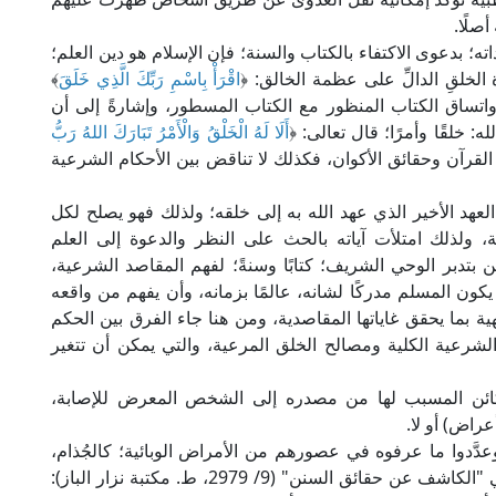
صلًا.
 بدعوى الاكتفاء بالكتاب والسنة؛ فإن الإسلام هو دين العلم؛
ة الخلقِ الدالِّ على عظمة الخالق: ﴿
اقْرَأْ بِاسْمِ رَبِّكَ الَّذِي خَلَقَ
﴾
الوحي، واتساق الكتاب المنظور مع الكتاب المسطور، وإشارةً إلى أن
 خلقًا وأمرًا؛ قال تعالى: ﴿
أَلَا لَهُ الْخَلْقُ وَالْأَمْرُ تَبَارَكَ اللهُ رَبُّ
 بين آيات القرآن وحقائق الأكوان، فكذلك لا تناقض بين الأحكام الشرعية
العهد الأخير الذي عهد الله به إلى خلقه؛ ولذلك فهو يصلح لكل
ة، ولذلك امتلأت آياته بالحث على النظر والدعوة إلى العلم
بتدبر الوحي الشريف؛ كتابًا وسنةً؛ لفهم المقاصد الشرعية،
ن المسلم مدركًا لشانه، عالمًا بزمانه، وأن يفهم من واقعه
ة بما يحقق غاياتها المقاصدية، ومن هنا جاء الفرق بين الحكم
الشرعية الكلية ومصالح الخلق المرعية، والتي يمكن أن تتغير
لكائن المسبب لها من مصدره إلى الشخص المعرض للإصابة،
راض) أو لا.
َّدوا ما عرفوه في عصورهم من الأمراض الوبائية؛ كالجُذام،
والجرب، والجدري، ونحو ذلك؛ قال الإمام الطيبي في "الكاشف عن حقائق السنن" (9/ 2979، ط. مكتبة نزار الباز):