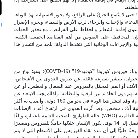
سلطته.
ى لا يتَّسع الخرقُ على الراقع، ولا يجوز الاستهانة بهذا الوباء،
الدعاء، والإخبات والرجاء، لرب الأرض والسماء، ويحرم الإصرار
ا
وى إقامة الشعائر والحفاظ على الفرائض، مع تحذير الجهات
إن المحافظة على النفوس من أهم المقاصد الخمسة الكلية،
والإجراءات الوقائية التي تتخذها الدولة؛ للحد من انتشار هذا
تعاني كثير من بلدان العالم في هذه الآونة من وباء فيروس كورونا "كوفيد-19" (COVID-19)؛ وهو: نوع من
والحيوان، ينتشر بسرعة فائقة عن طريق العدوى بين الأشخاص،
الأنف أو الفم المحمَّل بالفيروس عند السعال والعطس، أو عن
 دون اتخاذ تدابير الوقاية والنظافة، ولذلك يجب الابتعاد عن
الشخص المريض بمسافة تزيد على متر واحد (3 أقدام)، وقد انتشر هذا الوباء في نحو من 160 دولة، وأصيب به أكثر
ة آلاف شخص، وقد أثَّرت العدوى في ارتفاع أعداد الإصابات
وتضاعف حالات الوفيات؛ حتى أعلنت منظمة الصحة العالمية (WHO) حالة الطوارئ الصحية العامة باعتباره وباءًا
عالميًّا، وأفادت أن مدة حضانة الجسم لهذا الفيروس تصل إلى 14 يومًا، يكون الإنسان خلالها حاملًا للفيروس ومصدرًا
لانتقاله للآخرين، وتوصلت دراسة مستخلصة من 22 بحثًا طبيًّا إلى أن مدة بقاء الفيروس على الأسطح التي لا يتم
أيام، وهناك دراسات طبية تؤكد إمكانية نقل العدوى عن طريق أشخاص ظهرت عليهم