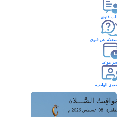
ب فتوى
تعلام عن فتوى
ز موعد
فتوى الهاتفية
َواقِيتُ الصَّـــلاة
اهرة · 08 أغسطس 2026 م