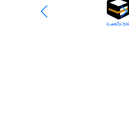
لحج والعمرة
رمضان