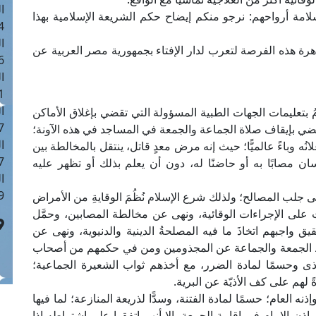
ا
لامة أرواحهم: نرجو منكم إيضاح حكم الشريعة الإسلامية بهذا
 :42
ا
اهرة هذه الفرصة لتعرب لدار الإفتاء بجمهورية مصر العربية عن
 :18
ا
 : 1
ا
 بتعليمات الجهات الطبية المسؤولة التي تقضي بإغلاق الأماكن
7
ي بإيقاف صلاة الجماعة والجمعة في المساجد في هذه الآونة؛
ا
ُه وباءً عالميًّا؛ حيث إنه مرض معدٍ قاتل، ينتقل بالمخالطة بين
: 43
 مصابًا به أو حاضنًا له، دون أن يعلم بذلك أو تظهر عليه
ا
 :8
جلب المصالح؛ ولذلك شرع الإسلام نُظُمَ الوقايةِ من الأمراض
على الإجراءات الوقائية، ونهى عن مخالطة المصابين، وحمَّل
يق واجبهم اتخاذَ ما فيه المصلحةُ الدينية والدنيوية، ونهى عن
ط الجمعة والجماعة عن المجذومين ومن في حكمهم من أصحاب
أذى وحسمًا لمادة الضرر، مع أخذهم ثواب الشعيرة الجماعية؛
ةً لهم على كف الأذيّة عن البرية.
ه العام؛ حسمًا لمادة الفتنة، وسدًّا لذريعة المنازعة؛ لما فيها
ذن الإمام في إقامة الجمعة، إلا أنهم اتفقوا على اشتراطه إذا