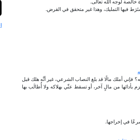
 خالصة لوجه الله تعالى.
شتَرَط فيها التمليك، وهذا غير متحقق في القرض.
ا
ه
 فإني أملك مالًا قد بلغ النصاب الشرعي، غير أنَّه هلك قبل
م بأدائها من مالٍ آخر، أو تسقط عنِّي بهلاكه ولا أُطالَب بها
عًا في إخراجها.