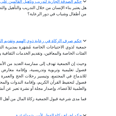
حكم الصدقة الجارية لتدريب وتأهيل القائمين على رع
هل يعتبر بناء الإنسان من خلال التدريب والتأهيل والت
من أطفال وشباب في دور الرعاية؟
حكم صرف الزكاة في رعاية ذوي الهمم وتقديم ال
جمعية لذوي الاحتياجات الخاصة مُشهَرة بمديرية ا
الفئات الخاصة والمعاقين، وتقديم الخدمات الثقافية والع
وحيث إن الجمعية تهدف إلى ممارسة العديد من الأنش
فصول تعليمية وتربوية وتدريسية، وإقامة معارض تع
للاندماج في المجتمع، وتيسير رحلات الحج والعمرة للأ
فصول لتحفيظ القرآن الكريم، وإقامة الندوات والمحاضر
والعلمية للأعضاء، وإصدار مجلة أو نشرة تعبر عن أن
فما مدى شرعية قبول الجمعية زكاةَ المال من أهل ا
حكم إخراج زكاة الفطر لأسر شهداء غزة