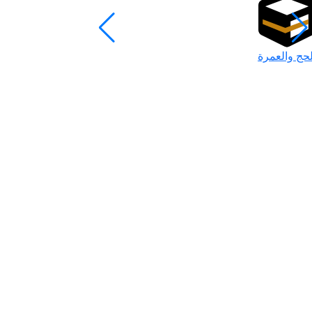
لحج والعمرة
رمضان