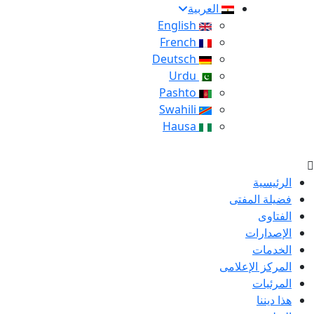
العربية
English
French
Deutsch
Urdu
Pashto
Swahili
Hausa
الرئيسية
فضيلة المفتى
الفتاوى
الإصدارات
الخدمات
المركز الإعلامى
المرئيات
هذا ديننا