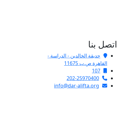
اتصل بنا
حديقة الخالدين - الدراسة -
القاهرة ص.ب 11675
107
202-25970400
info@dar-alifta.org