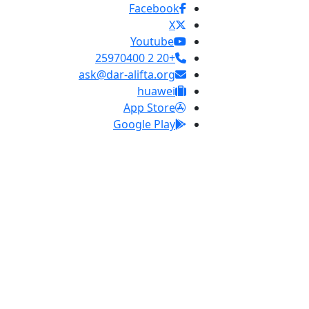
Facebook
X
Youtube
+20 2 25970400
ask@dar-alifta.org
huawei
App Store
Google Play