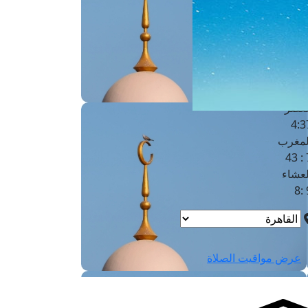
لفجر
4
لشروق
6
لظهر
1
لعصر
4:3
لمغرب
7 
لعشاء
9
عرض مواقيت الصلاة