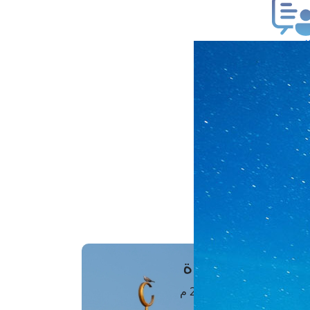
ب فتوى
تعلام عن فتوى
ز موعد
فتوى الهاتفية
َواقِيتُ الصَّـــلاة
اهرة · 08 أغسطس 2026 م