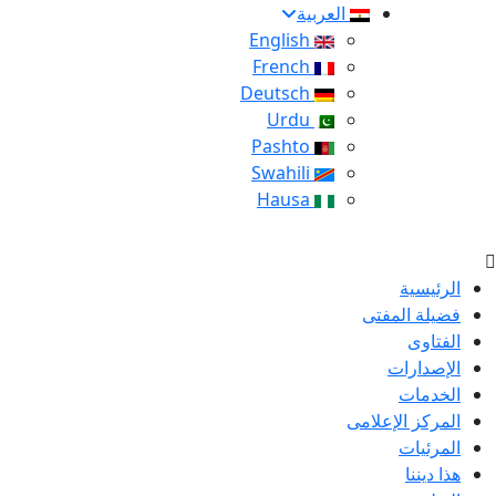
العربية
English
French
Deutsch
Urdu
Pashto
Swahili
Hausa
الرئيسية
فضيلة المفتى
الفتاوى
الإصدارات
الخدمات
المركز الإعلامى
المرئيات
هذا ديننا