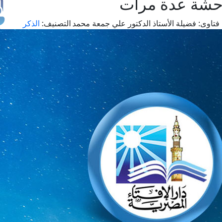
احشة عدة مرات
فتاوى:
فضيلة الأستاذ الدكتور علي جمعة محمد
التصنيف:
الذكر
طل
اس
حج
ال
م
الق