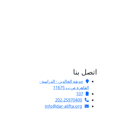
اتصل بنا
حديقة الخالدين - الدراسة -
القاهرة ص.ب 11675
107
202-25970400
info@dar-alifta.org