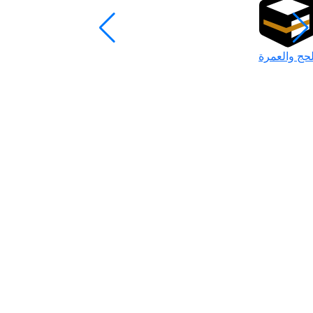
لحج والعمرة
رمضان