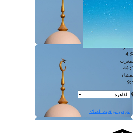
لفجر
4
لشروق
6
لظهر
1
لعصر
4:3
لمغرب
7 
لعشاء
9
عرض مواقيت الصلاة