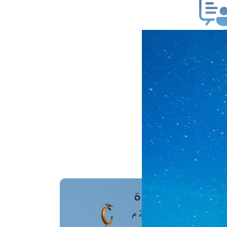
ب فتوى
تعلام عن فتوى
ز موعد
فتوى الهاتفية
َواقِيتُ الصَّـــلاة
اهرة · 07 أغسطس 2026 م