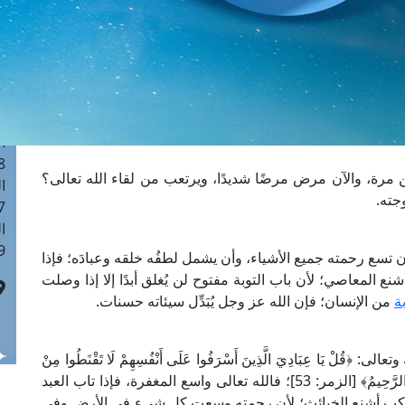
ا
 :41
ا
 :17
ا
 : 1
ا
8
مرة، والآن مرض مرضًا شديدًا، ويرتعب من لقاء الله تعالى؟
ا
جته.
: 44
ا
 :9
 تسع رحمته جميع الأشياء، وأن يشمل لطفُه خلقه وعبادَه؛ فإذا
شنع المعاصي؛ لأن باب التوبة مفتوح لن يُغلق أبدًا إلا إذا وصلت
بة
من الإنسان؛ فإن الله عز وجل يُبَدِّل سيئاته حسنات.
 يَا عِبَادِيَ الَّذِينَ أَسْرَفُوا عَلَى أَنْفُسِهِمْ لَا تَقْنَطُوا مِنْ
رَحْمَةِ اللَّهِ إِنَّ اللَّهَ يَغْفِرُ الذُّنُوبَ جَمِيعًا إِنَّهُ هُوَ الْغَفُورُ الرَّحِيمُ﴾ [الزمر: 53]؛ فالله تعالى واسع المغفرة، فإذا تاب العبد
 ارتكب أشنع الخبائث؛ لأن رحمته وسعت كل شيء في الأرض وفي