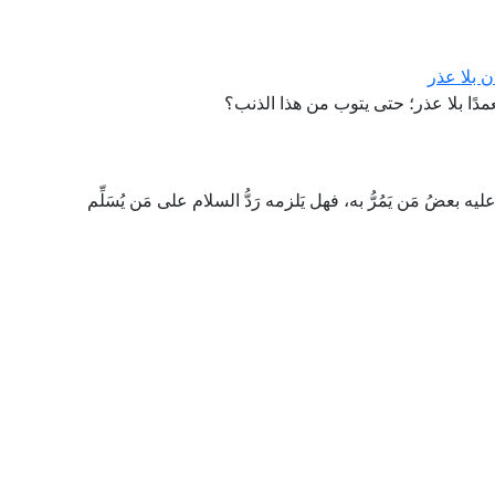
 بلا عذر
دًا بلا عذر؛ حتى يتوب من هذا الذنب؟
عضُ مَن يَمُرُّ به، فهل يَلزمه رَدُّ السلام على مَن يُسَلِّم