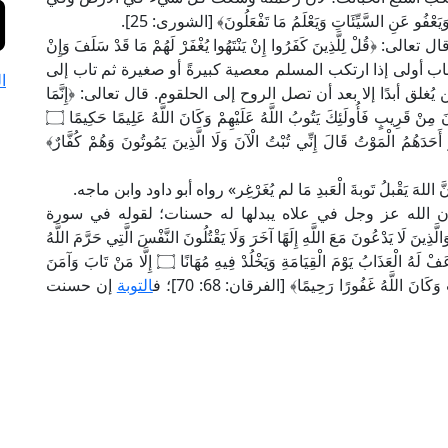
عْفُو عَنِ السَّيِّئَاتِ وَيَعْلَمُ مَا تَفْعَلُونَ﴾ [الشورى: 25].
ُلْ لِلَّذِينَ كَفَرُوا إِنْ يَنْتَهُوا يُغْفَرْ لَهُمْ مَا قَدْ سَلَفَ وَإِنْ
ْ مَضَتْ سُنَّتُ الْأَوَّلِينَ﴾ [الأنفال: 38]؛ فمن باب أولى إذا ارتكب المسلم معصية كبيرةً أو صغيرة ثم تاب إلى
ا
لق أبدًا إلا بعد أن تصل الروح إلى الحلقوم. قال تعالى: ﴿إِنَّمَا
التَّوْبَةُ عَلَى اللَّهِ لِلَّذِينَ يَعْمَلُونَ السُّوءَ بِجَهَالَةٍ ثُمَّ يَتُوبُونَ مِنْ قَرِيبٍ فَأُولَئِكَ يَتُوبُ اللَّهُ عَلَيْهِمْ وَكَانَ اللَّهُ عَلِيمًا حَكِيمًا ۝
َ أَحَدَهُمُ الْمَوْتُ قَالَ إِنِّي تُبْتُ الْآنَ وَلَا الَّذِينَ يَمُوتُونَ وَهُمْ كُفَّارٌ﴾
َقْبلُ تَوبةَ الْعَبدِ مَا لم يُغَرْغِر» رواه أبو داود وابن ماجه.
الله عز وجل في علاه يبدلها له حسنات؛ لقوله في سورة
َ مَعَ اللَّهِ إِلَهًا آخَرَ وَلَا يَقْتُلُونَ النَّفْسَ الَّتِي حَرَّمَ اللَّهُ
إِلَّا بِالْحَقِّ وَلَا يَزْنُونَ وَمَنْ يَفْعَلْ ذَلِكَ يَلْقَ أَثَامًا ۝ يُضَاعَفْ لَهُ الْعَذَابُ يَوْمَ الْقِيَامَةِ وَيَخْلُدْ فِيهِ مُهَانًا ۝ إِلَّا مَنْ تَابَ وَآمَنَ
وَكَانَ اللَّهُ غَفُورًا رَحِيمًا﴾ [الفرقان: 68: 70]؛ ف
التوبة
إن حسنت