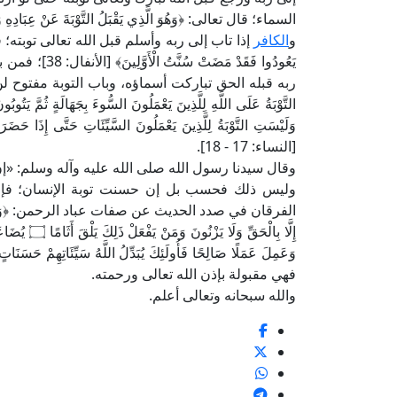
السماء؛ قال تعالى: ﴿وَهُوَ الَّذِي يَقْبَلُ التَّوْبَةَ عَنْ عِبَادِهِ وَيَ
و
الكافر
إذا تاب إلى ربه وأسلم قبل الله تعالى توبته؛ قال تعالى: ﴿ق
يَعُودُوا فَقَد
ربه قبله الحق تباركت أسماؤه، وباب التوبة مفتوح لن يُغ
وَلَيْسَتِ التَّوْبَةُ لِلَّذِينَ يَعْمَلُونَ السَّيِّئَاتِ حَتَّى إِذَا حَضَر
[النساء: 17 - 18].
وقال سيدنا رسول الله صلى الله عليه وآله وسلم: «إنَّ اللهَ ي
وليس ذلك فحسب بل إن حسنت توبة الإنسان؛ فإن 
الفرقان في صدد الحديث عن صفات عباد الرحمن: ﴿وَالَّذِينَ لَا يَدْعُون
وَعَمِلَ عَمَلًا صَالِحًا فَأُولَئِكَ يُبَدِّلُ اللَّهُ سَيِّئَاتِهِمْ حَسَنَاتٍ 
فهي مقبولة بإذن الله تعالى ورحمته.
والله سبحانه وتعالى أعلم.