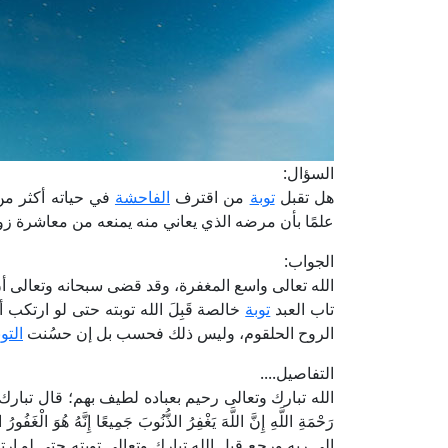
السؤال:
هل تقبل
توبة
من اقترف
الفاحشة
في حياته أكثر من 
علمًا بأن مرضه الذي يعاني منه يمنعه من معاشرة زو
الجواب:
الله تعالى واسع المغفرة، وقد قضى سبحانه وتعالى أن
تاب العبد
توبة
خالصة قَبِلَ الله توبته حتى لو ارتكب أ
الروح الحلقوم، وليس ذلك فحسب بل إن حسُنت
التو
التفاصيل....
الله تبارك وتعالى رحيم بعباده لطيف بهم؛ قال تبارك وتعالى: ﴿قُلْ
إلى ربه ورجع قبل الله تبارك وتعالى توبته حتى لو