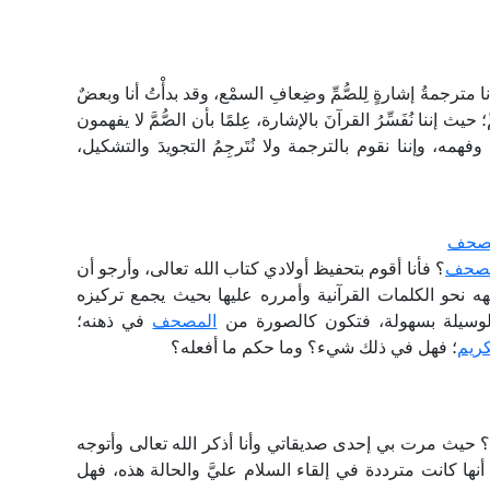
 مترجمةُ إشارةٍ لِلصُّمِّ وضِعافِ السمْع، وقد بدأْتُ أنا وبعضٌ
ث إننا نُفَسِّرُ القرآنَ بالإشارة، عِلمًا بأن الصُّمَّ لا يفهمون
فهمه، وإننا نقوم بالترجمة ولا نُتَرجِمُ التجويدَ والتشكيل،
لمصحف
مصحف
؟ فأنا أقوم بتحفيظ أولادي كتاب الله تعالى، وأرجو أن
ه نحو الكلمات القرآنية وأمرره عليها بحيث يجمع تركيزه
الوسيلة بسهولة، فتكون كالصورة من
المصحف
في ذهنه؛
ريم
؛ فهل في ذلك شيء؟ وما حكم ما أفعله؟
؟ حيث مرت بي إحدى صديقاتي وأنا أذكر الله تعالى وأتوجه
أنها كانت مترددة في إلقاء السلام عليَّ والحالة هذه، فهل