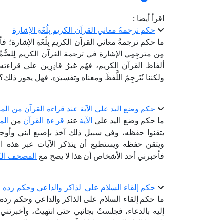
اقرأ أيضا :
حكم ترجمةُ معاني القرآن الكريم بِلُغَةِ الإشارة
ما حكم ترجمةُ معاني القرآن الكريم بِلُغَةِ الإشارة؛ فأنا
مِن مترجِمِي الإشارة في ترجمة القرآن الكريم لِلصُّمِّ؛ حي
ألفاظ القرآن الكريم، فهُم غيرُ قادِرِين على قراءته و
ولكننا نُتَرجِمُ اللَّفظَ ومعناه وتفسيرَه. فهل يجوز ذلك؟
حكم وضع اليد على الآية عند قراءة القرآن من ا
ما حكم وضع اليد على
الآية
عند
قراءة القرآن
من
ال
يتقنوا حفظه، وفي سبيل ذلك آخذ بإصبع ابني وأوجه
ويتقن حفظه ويستطيع أن يتذكر الآيات عبر هذه 
فأخبرني أحد الأشخاص أن هذا لا يصح مع
المصحف الك
حكم إلقاء السلام على الذاكر والداعي وحكم رده
ما حكم إلقاء السلام على الذاكر والداعي وحكم رده
إليه بالدعاء، فجلستْ بجانبي حتى انتهيتُ، وأخبرتني 