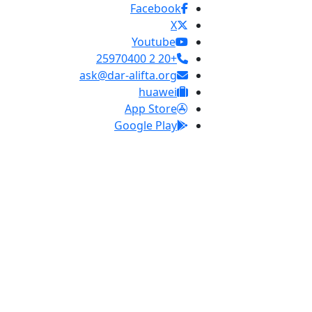
Facebook
X
Youtube
+20 2 25970400
ask@dar-alifta.org
huawei
App Store
Google Play