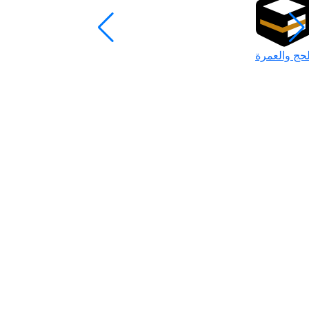
لحج والعمرة
رمضان