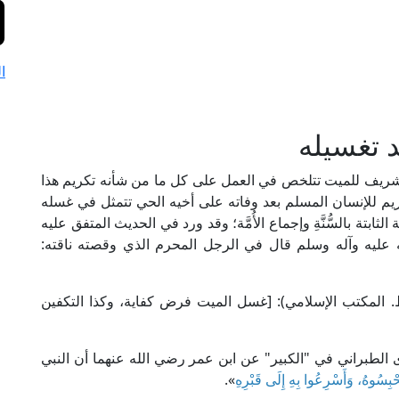
ا
د تغسيله
لشريف للميت تتلخص في العمل على كل ما من شأنه تكريم هذا
يم للإنسان المسلم بعد وفاته على أخيه الحي تتمثل في غسله
بتة بالسُّنَّةِ وإجماع الأُمَّة؛ وقد ورد في الحديث المتفق عليه
 عليه وآله وسلم قال في الرجل المحرم الذي وقصته ناقته:
لإمام النووي في "روضة الطالبين" (2/ 98، ط. المكتب الإسلامي): [غسل الميت فرض كفاية، وكذا التكفين
 الطبراني في "الكبير" عن ابن عمر رضي الله عنهما أن النبي
حْبِسُوهُ، وَأَسْرِعُوا بِهِ إِلَى قَبْرِهِ
».