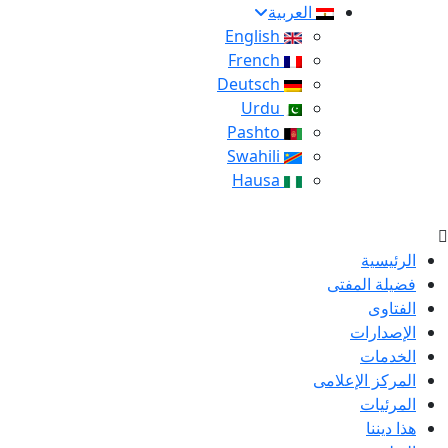
العربية
English
French
Deutsch
Urdu
Pashto
Swahili
Hausa
الرئيسية
فضيلة المفتى
الفتاوى
الإصدارات
الخدمات
المركز الإعلامى
المرئيات
هذا ديننا