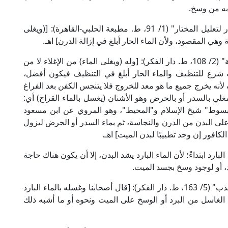
 به من وسخ.
قال الإمام ابن مودود الموصلي الحنفي، في "الاختيار لتعليل المختار" (1/ 91، ط. مطبعة الحلبي-القاهرة): [(ويغلى
 وهي المقصود، ولأن الماء الحار أبلغ في إزالة الدرن] اهـ.
وقال الإمام البابرتي الحنفي في "العناية شرح الهداية" (2/ 108، ط. دار الفكر): [وله (ويغلى الماء) من الإغلاء لا من
يت شرع للتنظيف والماء الحار أبلغ في التنظيف فيكون أفضل،
لأنه يخرج جميع ما هو معد للخروج فلا يتنجس الكفن بعد الفراغ
غلي بالسدر أو بالحرض وهو الأشنان (يغسل بالماء القراح) أي:
مبسوط" شيخ الإسلام و"المحيط"، وهو المروي عن ابن مسعود
ما على البدن من الدرن والنجاسة، ثم بماء السدر أو الحرض ليزول
لكافور إن وجد تطييبًا لبدن الميت] اهـ.
ارد ابتداءً؛ لأن الماء البارد يشد البدن، إلا أن يكون هناك حاجة
، أو لوجود وسخ بجسد الميت.
قال الإمام النووي الشافعي في "المجموع شرح المهذب" (5/ 163، ط. دار الفكر): [قال أصحابنا وغسله بالماء البارد
لغاسل من البرد أو الوسخ على الميت ونحوه أو ما أشبه ذلك