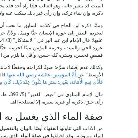
الميت قد يتغير حاله، وهو الغالب فإذا رآه أحد فقد يخ
ذكره، وإن شاء تركه، وإن رأى غير ذلك سكت عنه ولا ي
وممَّا ذكره ابن الحاج في كلامه السابق ما نحب أ
لتحريم النظر إلى عورة الإنسان حيًّا وميتًا، ولأنَّ ح
عل
عورة الحي والميت، وحرمة المؤمن ميتًا كحرمته حيًّا، و
قميصٍ فحسن، وستره كله حسن، وأقل ما يلزم من الست
وكذلك عدم إفشاء سرِّه؛ صونًا لكرامته وحفظًا لأمان
الأوسط" عن
أُمِّ المؤمنين عائشة رضي الله عنها
قالت
فَأَدَّى فِيهِ الْأَمَانَةَ، يَعْنِي: سَتَرَ مَا يَكُونُ عِنْدَ ذَلِكَ، كَانَ مِنْ ذ
قال الإما
رأى خيرًا: ذكره، أو غيره: ستره، إلا لمصلحة] اهـ.
صفة الماء الذي يغسل به ا
من الآداب التي تناولها الفقهاء أيضًا بالبيان والت
الماء وبرودته، وقد اختلفوا في
صفة الماء
الذي يست