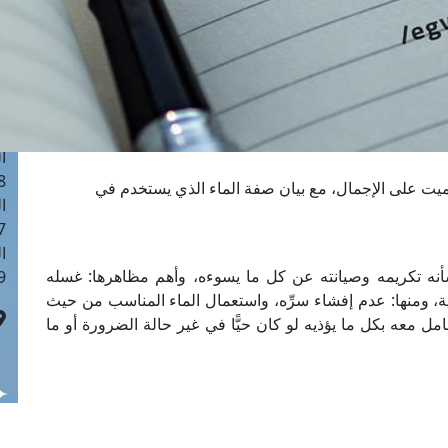
ا
 :41
ا
 :17
ا
 : 1
ا
8
الميت على الإجمال، مع بيان صفة الماء الذي يستخدم في
ا
: 44
ا
شأنه تكريمه وصيانته عن كل ما يسوءه، وأهم مظاهرها: غسله
 :9
ة، ومنها: عدم إفشاء سرِّه، واستعمال الماء المناسب من حيث
ل معه بكل ما يؤذيه لو كان حيًّا في غير حالة الضرورة أو ما