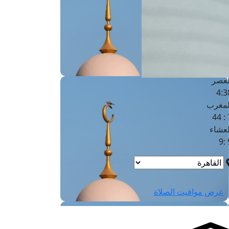
لفجر
4
لشروق
6
لظهر
1
لعصر
4:3
لمغرب
7 
لعشاء
9
عرض مواقيت الصلاة