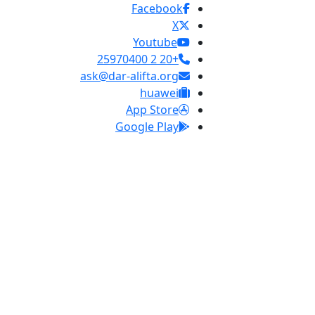
Facebook
X
Youtube
+20 2 25970400
ask@dar-alifta.org
huawei
App Store
Google Play