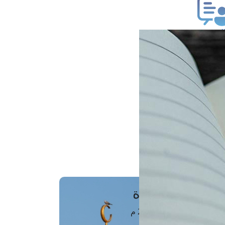
ب فتوى
تعلام عن فتوى
ز موعد
فتوى الهاتفية
َواقِيتُ الصَّـــلاة
اهرة · 07 أغسطس 2026 م