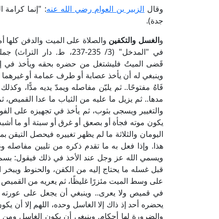
وقال
الزبير بن العوام رضي الله عنه
جدة).
و
الغسل والتكفين
والصلاة على الميت والدفن كلها أم
في "المدخل" (3/ 235-237، ط.
قَضى الميتُ فليشتغل من حضره بحقه ويأخذ في إصلاح ش
وينبغي له أن يأخذ عصابة أو طرف عمامة أو غيرهما وي
فَاهُ مفتوحًا.. ثم يليّن مفاصله ويمدّ يديه مدًّا، وك
مدها.. ثم يزيل ما عليه من الثياب ما عدا القميص، ث
والتغيير ويسجى بثوب، ثم يأخذ في تجهيزه على الفور؛
يكون موته فجأة أو بصعق أو غرق أو سبتة أو ما أشبه
اليومان والثلاثة ما لم يظهر تغييره فيحصل التيقن بم
هذا. وإذا فعل به ما تقدم ذكره من تليين مفاصله و
ويسمي الله عز وجل عند الأخذ في ذلك فيقول: بسم 
قبل غسله ما يحتاج إليه من الكفن، والحنوط ويبخر الك
على وسط الميت مئزرًا غليظًا، ثم يعريه من القمي
في قميص ولا يعرى.. وينبغي أن يجعل على عورته خ
يحضره أحد إذ ذاك إلا الغاسل وحده، اللهم إلا أن يك
والضرورة لها أحكام. وينبغي أن يكون الغاسل ومن يعي