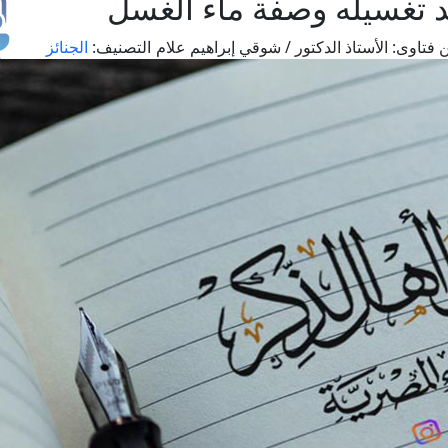
د تغسيله وصفة ماء الغسل
 فتاوى:
الأستاذ الدكتور / شوقي إبراهيم علام
التصنيف:
الجنائز
طل
اس
حج
ال
م
الق