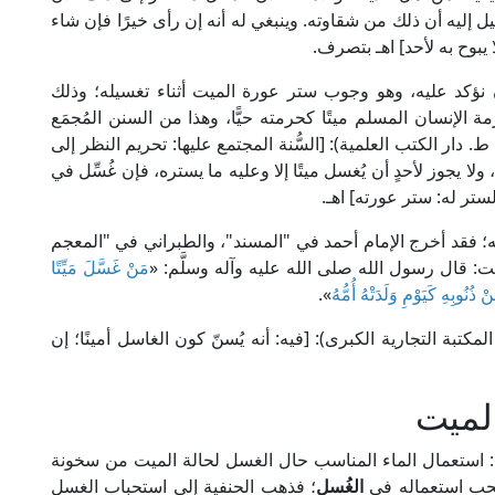
يل إليه أن ذلك من شقاوته. وينبغي له أنه إن رأى خيرًا فإن شاء
بوح به لأحد] اهـ بتصرف.
ن نؤكد عليه، وهو وجوب ستر عورة الميت أثناء تغسيله؛ وذلك
رمة الإنسان المسلم ميتًا كحرمته حيًّا، وهذا من السنن المُجمَع
يها؛ قال الإمام ابن عبد البر في "الاستذكار" (3/ 4، ط. دار الكتب العلمية): [السُّنة المجتمع عليها: تحريم النظر إلى
لا يجوز لأحدٍ أن يُغسل ميتًا إلا وعليه ما يستره، فإن غُسِّل في
ر له: ستر عورته] اهـ.
ته؛ فقد أخرج الإمام أحمد في "المسند"، والطبراني في "المعجم
: قال رسول الله صلى الله عليه وآله وسلَّم: «
مَنْ غَسَّلَ مَيِّتًا
ُنُوبِهِ كَيَوْمِ وَلَدَتْهُ أُمُّهُ
».
م المناوي في "فيض القدير" (5/ 393، ط. المكتبة التجارية الكبرى): [فيه: أنه يُسنّ كون الغاسل أمينًا؛ إن
لميت
فصيل: استعمال الماء المناسب حال الغسل لحالة الميت من سخونة
حب استعماله في
الغُسل
؛ فذهب الحنفية إلى استحباب الغسل