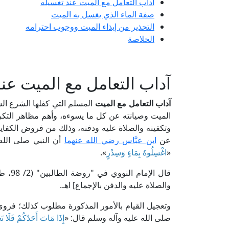
آداب التعامل مع الميت عند تغسيله
صفة الماء الذي يغسل به الميت
التحذير من إيذاء الميت ووجوب احترامه
الخلاصة
آداب التعامل مع الميت عن
آداب التعامل مع الميت
المسلم التي كفلها الشرع ا
الميت وصيانته عن كل ما يسوءه، وأهم مظاهر التكر
وتكفينه والصلاة عليه ودفنه، وذلك من فروض الكفاية الثا
عن
ابن عبَّاس رضي الله عنهما
أن النبي صلى الله
«
اغْسِلُوهُ بِمَاءٍ وَسِدْرٍ
».
قال ا
والصلاة عليه والدفن بالإجماع] اهـ.
وتعجيل القيام بالأمور المذكورة مطلوب كذلك؛ فروى
صلى الله عليه وآله وسلم قال: «
إِذَا مَاتَ أَحَدُكُمْ فَلَا تَ