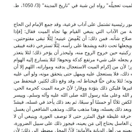
: "إنما كرامة الميت تعجيلُه" رواه ابن شبة في "تاريخ المدينة" (3/ 1050، ط.
ور رئيسية تشتمل على آداب فرعية، وقد جمع الإمام ابن الحاج
 دار التراث) جملة من الآداب التي ينبغي القيام بها تجاه الميت فقال: [فإذا
أنه. فمن ذلك: أن يُغْمِضَ عينيه؛ لِئَلَّا تبقى مفتوحتين..
جعلها تحت ذقنه ويشدها على رأسه، لِئَلَّا تسترخي ذقنه فيبقى
ذلك ركبتيه حين خروج الروح منه، وليحذر أن يؤخر ذلك؛ لئلا يتعذر
م يجعله على شيء مرتفع كدكة ونحوها؛ لئلا يتسارع إليه الهوام
 لأن من إكرام الميت الاستعجال بدفنه ومواراته، اللهم إلا أن
 ذلك، فلا يستعجل عليه ويمهل حتى يتحقق موته، ولو أتى عليه
وته؛ لئلا يدفن حيًّا فيحتاط له، وقد وقع ذلك لكثير، فيتحفظ من
غيرها فليكن ذلك بتؤدة ووقار؛ لأنّ حرمة الميت كحرمة الحي.
الله وعلى ملة رسول الله صلى الله عليه وآله وسلم.. وييسر
فن ثلاثًا أو خمسًا أو سبعًا، ثم بعد ذلك يأخذ في غسله، فيشدّ
ص وبعد ذلك يغسله، وهذا مذهب مالك، ومذهب الشافعي أن يغسل
رقة غليظة فوق المئزر حتى لا توصف العورة. وينبغي أن لا
ون الغاسل يحتاج إلى مَن يعينه، فيجوز ذلك على سبيل الضرورة،
نه من أهل الديانة والأمانة؛ لأنَّ المحل مضطر إلى ذلك؛ لأن