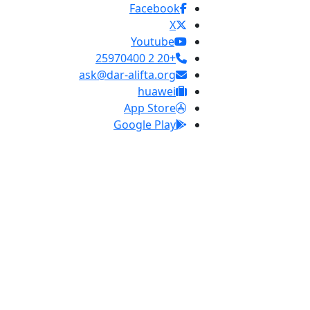
Facebook
X
Youtube
+20 2 25970400
ask@dar-alifta.org
huawei
App Store
Google Play