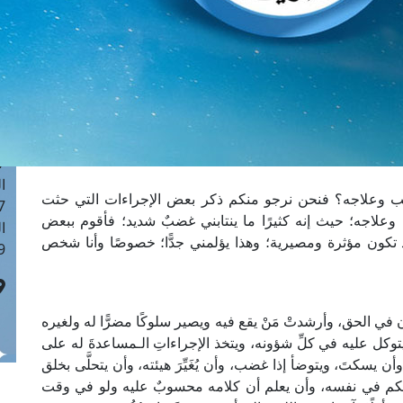
ا
 :42
ا
 :18
ا
 : 1
ا
7
ا
 وعلاجه؟ فنحن نرجو منكم ذكر بعض الإجراءات التي حثت
: 43
علاجه؛ حيث إنه كثيرًا ما ينتابني غضبٌ شديد؛ فأقوم ببعض
ا
تكون مؤثرة ومصيرية؛ وهذا يؤلمني جدًّا؛ خصوصًا وأنا شخص
 :8
ن في الحق، وأرشدتْ مَنْ يقع فيه ويصير سلوكًا مضرًّا له ولغيره
توكل عليه في كلِّ شؤونه، ويتخذ الإجراءاتِ الـمساعدةَ له على
يسكتَ، ويتوضأ إذا غضب، وأن يُغَيِّرَ هيئته، وأن يتحلَّى بخلق
لتحكم في نفسه، وأن يعلم أن كلامه محسوبٌ عليه ولو في وقت