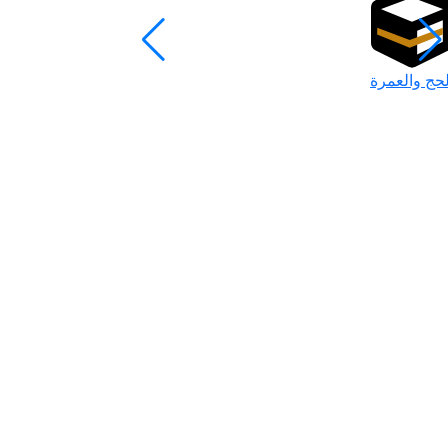
لحج والعمرة
رمضان