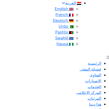
العربية
English
French
Deutsch
Urdu
Pashto
Swahili
Hausa
الرئيسية
فضيلة المفتى
الفتاوى
الإصدارات
الخدمات
المركز الإعلامى
المرئيات
هذا ديننا