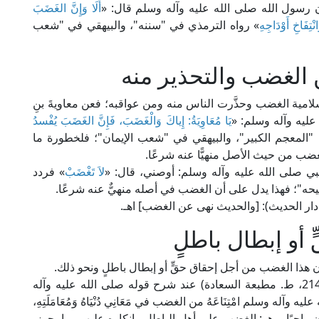
أن رسول الله صلى الله عليه وآله وسلم قال: «
أَلَا وَإِنَّ الغَضَبَ
ْتِفَاخِ أَوْدَاجِهِ
» رواه الترمذي في "سننه"، والبيهقي في "شعب
 الغضب والتحذير منه
إسلامية الغضب وحذَّرت الناس منه ومن عواقبه؛ فعن معاويةَ بنِ
 عليه وآله وسلم: «
يَا مُعَاوِيَةُ: إِياكَ وَالْغَضَبَ، فَإِنَّ الغَضَبَ يُفْسدُ
 "المعجم الكبير"، والبيهقي في "شعب الإيمان"؛ فلخطورة ما
غضب من حيث الأصل منهيًّا عنه شرعًا.
بي صلى الله عليه وآله وسلم: أوصني، قال: «
لاَ تَغْضَبْ
» فردد
يحه"؛ فهذا يدل على أن الغضب في أصله منهيٌّ عنه شرعًا.
أو إبطال باطلٍ
ن هذا الغضب من أجل إحقاق حقٍّ أو إبطال باطلٍ ونحو ذلك.
قال الإمام الباجي في "المنتقى شرح الموطأ" (7/ 214، ط. مطبعة السعادة) عند شرح قوله صلى الله عليه وآله
عليه وآله وسلم امْتِنَاعَهُ من الغضب في مَعَانِي دُنْيَاهُ وَمُعَامَلَتِهِ،
ون واجبًا، وهو: الغضب على أهل الباطل وإنكاره عليهم بما يجوز،