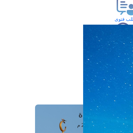
ب فتوى
تعلام عن فتوى
ز موعد
فتوى الهاتفية
َواقِيتُ الصَّـــلاة
اهرة · 08 أغسطس 2026 م