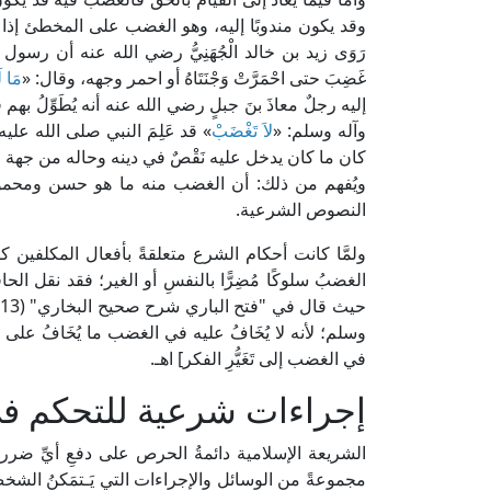
وقد يكون مندوبًا إليه، وهو الغضب على المخطئ إذا علم
رَوَى زيد بن خالد الْجُهَنِيُّ رضي الله عنه أن رسو
غَضِبَ حتى احْمَرَّتْ وَجْنَتَاهُ أو احمر وجهه، وقال: «
مَا ل
إليه رجلٌ معاذَ بنَ جبلٍ رضي الله عنه أنه يُطَوِّلُ 
وآله وسلم: «
لاَ تَغْضَبْ
» قد عَلِمَ النبي صلى الله عليه
كان ما كان يدخل عليه نَقْصٌ في دينه وحاله من جهة ا
ويُفهم من ذلك: أن الغضب منه ما هو حسن ومحمود، 
النصوص الشرعية.
ولمَّا كانت أحكام الشرع متعلقةً بأفعال المكلفين كان م
الغضبُ سلوكًا مُضِرًّا بالنفسِ أو الغير؛ فقد نقل 
وسلم؛ لأنه لا يُخَافُ عليه في الغضب ما يُخَافُ على غيره 
في الغضب إلى تَغَيُّرِ الفكر] اهـ.
إجراءات شرعية للتحكم ف
الشريعة الإسلامية دائمةُ الحرص على دفعِ أيِّ ضر
مجموعةً من الوسائل والإجراءات التي يَـتمَكنُ الش