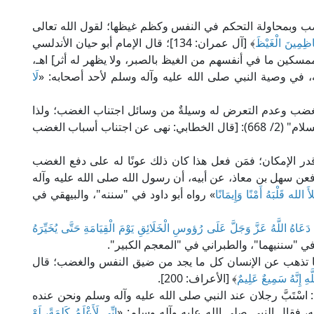
غضب وبمحاولة التحكم في النفس وكظم غيظها؛ لقول الله تعالى
اظِمِينَ الْغَيْظَ
﴾ [آل عمران: 134]؛ قال الإمام أبو حيان الأندلسي
دار الفكر): [أي: الممسكين ما في أنفسهم من الغيظ بالصبر، ولا يظهر له أثر] اهـ،
، في وصية النبي صلى الله عليه وآله وسلم لأحد أصحابه: «
لَا
لغضب وعدم التعرض له وسيلةٌ من وسائل اجتناب الغضب؛ ولذا
نهت الشريعة عنه؛ قال الإمام الصنعاني في "سبل السلام" (2/ 668): [قال الخطابي: نهى عن اجتناب أسباب الغضب
در الإمكان؛ فمَن فعل هذا كان ذلك عونًا له على دفع الغضب
 فعن سهل بن معاذ، عن أبيه، أن رسول الله صلى الله عليه وآله
الله قَلْبَهُ أَمْنًا وَإِيمَانًا
» رواه أبو داود في "سننه"، والبيهقي في
َعَاهُ اللَّهُ عَزَّ وَجَلَّ عَلَى رُؤوسِ الْخَلَائِقِ يَوْمَ الْقِيَامَةِ حَتَّى يُخَيِّرَهُ
في "سننيهما"، والطبراني في "المعجم الكبير".
إنها تذهب عن الإنسان كل ما يجد من ضيق النفس والغضب؛ قال
َهِ إِنَّهُ سَمِيعٌ عَلِيمٌ
﴾ [الأعراف: 200].
سْتَبَّ رجلان عند النبي صلى الله عليه وآله وسلم ونحن عنده
فقال النبي صلى الله عليه وآله وسلم: «
إِنِّي لَأَعْلَمُ كَلِمَةً، لَوْ