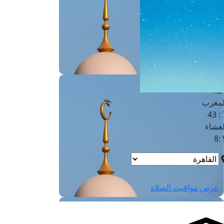
لفجر
4
لشروق
6
لظهر
1
لعصر
4:3
لمغرب
7 
لعشاء
9
عرض مواقيت الصلاة