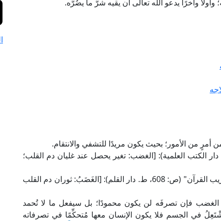
لًا وآخرًا يدعو الله تعالى أن يقيه شرَّ ما يضُرُّه.
ا
جه
ه من أمرٍ من الأمور؛ بحيث يكون مريدًا للتشفي والانتقام.
مام الجرجاني في "التعريفات" (ص: 162، ط. دار الكتب العلمية): [الغضب: تغير يحصل عند غليان دم القلب؛
وقال الإمام الراغب الأصفهاني في "المفردات في غريب القرآن" (ص: 608، ط. دار القلم): [الغَضَبُ: ثوران دم القلب
غضب فإن تصرفَه لن يكون محمودًا؛ بل سيفعل ما لا تُحمد
شْتَعِلُ في الجسم فلا يكون الإنسان معها مُتحكِّمًا في تصرفاته