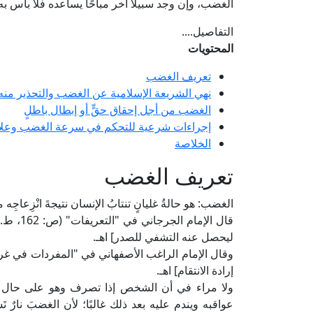
الغضب، وإن وجد سبيلًا آخر مباحًا يساعده فلا بأس به؛ وأو
التفاصيل....
المحتويات
تعريف الغضب
نهي الشريعة الإسلامية عن الغضب والتحذير منه
الغضب من أجل إحقاق حقٍّ أو إبطال باطلٍ
إجراءات شرعية للتحكم في سرعة الغضب وعلا
الخلاصة
تعريف الغضب
الغضب: هو حالةُ غليانٍ تنتابُ الإنسان نتيجةَ انْزِعاجِ
قال الإ
ليحصل عنه التشفي للصدر] اهـ.
إرادة الانتقام] اهـ.
ولا مراء في أن الشخص إذا تصرف وهو على حال ال
عواقبه ويندم عليه بعد ذلك غالبًا؛ لأن الغضبَ نارٌ تَ