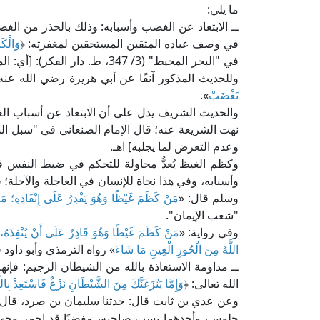
ما يلي:
ــ الابتعاد عن الغضب وأسبابه: وذلك بالحذر من ال
في وصف عباده المتقين المستحقين لمغفرته: ﴿
وَالْكَ
في "البحر المحيط" (3/ 347، ط. 
وللحديث المذكور آنفًا عن أبي هريرة رضي الله عنه
تَغْضَبْ
».
والحديث الشريف يدل على أن الابتعاد عن أسباب ا
وعدم التعرض لما يجلبه] اهـ.
وكظم الغيظ يُعدُّ محاولة للتحكم في ضبط النفس ق
وأسبابه، وفي هذا نجاة للإنسان في العاجلة والآجلة؛
وسلم قال: «
مَنْ كَظَمَ غَيْظًا وَهُوَ يَقْدِرُ عَلَى إِنْفَاذِهِ؛ مَلأَ 
"شعب الإيمان".
وفي رواية: «
مَنْ كَظَمَ غَيْظًا وَهُوَ قَادِرٌ عَلَى أَنْ يُنْفِذَهُ، د
اللَّهُ مِنَ الْحُورِ الْعِينِ مَا شَاءَ
» رواه الترمذي وأبو داود 
ــ مداومة الاستعاذة بالله من الشيطان الرجيم: ف
الله تعالى: ﴿
وَإِمَّا يَنْزَغَنَّكَ مِنَ الشَّيْطَانِ نَزْغٌ فَاسْتَعِذْ بِاللّ
وعن عدي بن ثابت قال: حدثنا سليمان بن صرد، قال: ا
جلوس، وأحدهما يسب صاحبه، مغضبًا قد احمر وجهه، 