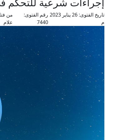
إجراءات شرعية للتحكم ف
تاريخ الفتوى:
26 يناير 2023
رقم الفتوى:
من فتا
م
7440
علام