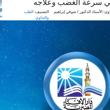
ي سرعة الغضب وعلاجه
وى:
الأستاذ الدكتور / شوقي إبراهيم
التصنيف:
الطب
طل
والتداوي
اس
حج
ال
م
الق