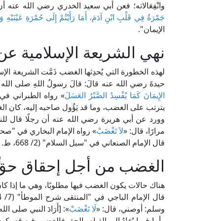
وانْفِعَالاته؛ فعن أبي سعيد الخدري رضي الله عنه 
جَمْرَةٌ فِي قَلْبِ ابْنِ آدَمَ، أَمَا رَأَيْتُمْ إِلَى حُمْرَةِ عَيْنَيْهِ وَان
الإيمان".
نهي الشريعة الإسلامية عن
لهذه الخطورة التي يُحدِثها الغضب ذَمَّت الشريعة ال
حيدةَ رضي الله عنه قالَ: قالَ رسولُ اللهِ صلى الله
الإِيمَانَ كَمَا يُفْسِدُ الصَّبْرُ العَسَلَ
» رواه الطبراني في
يترتب على الغضب، وما قد يَؤُول صاحبه إليه، كان ال
وورد عن أبي هريرة رضي الله عنه أن رجلًا قال للن
مرارًا، قال: «
لاَ تَغْضَبْ
» رواه الإمام البخاري في "صح
قال الإمام الصنعاني في "سبل السلام" (2/ 668، ط. دار الحديث): [والحديث نهى عن الغضب] اهـ.
الغضب من أجل إحقاق حقٍّ 
هناك حالات يكون الغضب فيها مطلوبًا، وهي ما إذا كا
وسلم: أوصني، قال: «
لَا تَغْضَبْ
»: [أَرَادَ النبي صلى الله 
وأما فيما يُعَادُ إلى القيام بالحق فالغضب فيه قد يك