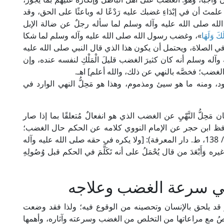
تَ أن في إبْدَاءِ غضبك عليه رَدْعًا له وباعثًا على الحق، وقد
ل الله صلى الله عليه وآله وسلم لما سأله رجلٌ عن ضالة الإبل
َكَ وَلَهَا
»، وغضب رسول الله صلى الله عليه وآله وسلم لما شكا
بهم في الصلاة، ويحتمل أن يكون هذا الذي قال النبي صلى الله عليه
 وآله وسلم أنه كان كثيرَ الغضب قليلَ الْمَلْكِ لنفسه عنده، وإن
لغضب؛ فخصَّه بالنهي عن ذلك، والله أعلم] اهـ.
ومنه ما هو سيئ ومذموم، وهذا هو مَحِلُّ النهي الوارد في
َحِلُّ النَّهْيِ عن الغضب الذي هو انفعالٌ مُتعلقًا بما إذا صار
الحافظ ابن حجر عن الإمام النووي كلامه عن الحكم حال الغضب؛
حيث قال في "فتح الباري شرح صحيح البخاري" (13/ 138، ط. دار المعرفة): [ولا يكره في حقه صلى الله عليه وآله
وَأَبْعَدَ من قال يُحْمَلُ على أنه تَكَلَّمَ في الحكم قبل وُصُولِهِ
ي سرعة الغضب وعلاجه
ر قد يلحق بالإنسان وتحصينه من الوقوع فيه؛ ولذا فقد وضعت
خصُ مع مراعاتها من التخلص من الغضب وسرعته وآثاره، وأهمها