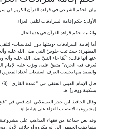
بيان الحكم الشرعي في قراءة القرآن الكريم في سرا
الأولى: حكم إقامة السرادقات لتلقي العزاء.
والثانية: حكم قراءة القرآن في هذه الحال.
أما إقامة السرادقات -ومثلها دور المناسبات- لتلقي
المطهرة؛ حيث ثبت جلوسُ النبي صلى الله عليه وآله و
عنها أنها قالت: "لَمّا جاء النبيَّ صلى الله عليه وآله
يُعرف فيه الحزن" متفقٌ عليه، وبوَّب عليه الإمام 
والقصد منها بحسب العرف: استيعاب أعداد المعزين الذ
بسكينة ووقار] اهـ.
[مشروعية الانتصاب للعزاء على هيئته] اهـ.
وقد نص جماعة من فقهاء المذاهب على مشروعية الجل
بينما ذهب الجمهور إلى أنه مكروه أو خلاف الأولى دو