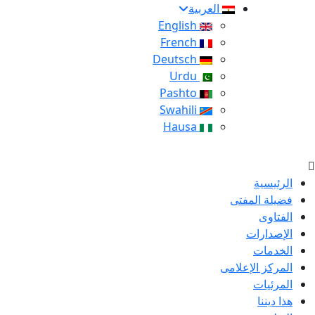
العربية
English
French
Deutsch
Urdu
Pashto
Swahili
Hausa
الرئيسية
فضيلة المفتى
الفتاوى
الإصدارات
الخدمات
المركز الإعلامى
المرئيات
هذا ديننا