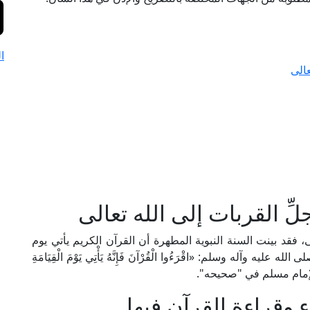
ا
عالى
ِّ القربات إلى الله تعالى
ى، فقد بينت السنة النبوية المطهرة أن القرآن الكريم يأتي يوم
 وآله وسلم: «اقْرَءُوا الْقُرْآنَ فَإِنَّهُ يَأْتِي يَوْمَ الْقِيَامَةِ
 والإمام مسلم في "صحيحه".
 وقراءة القرآن فيها