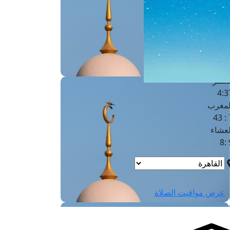
لفجر
4
لشروق
6
لظهر
1
لعصر
4:3
لمغرب
7 
لعشاء
9
عرض مواقيت الصلاة