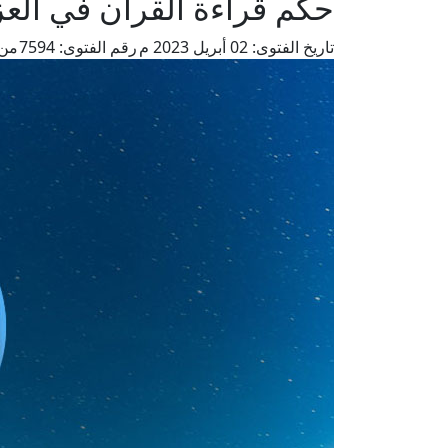
حكم قراءة القرآن في العز
تاريخ الفتوى:
02 أبريل 2023 م
رقم الفتوى:
7594
من 