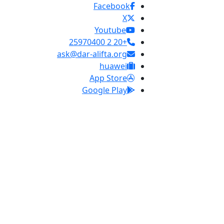
Facebook
X
Youtube
+20 2 25970400
ask@dar-alifta.org
huawei
App Store
Google Play