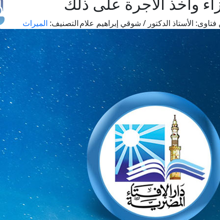
اء وأخذ الأجرة على ذلك
فتاوى:
الأستاذ الدكتور / شوقي إبراهيم علام
التصنيف:
الميراث
طل
اس
حج
ال
م
الق