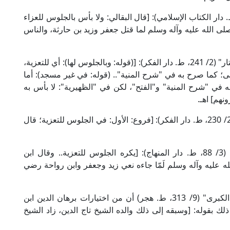
علامة ابن نجيم في "البحر الرائق" (2/ 207، ط. دار الكتاب الإسلامي): [قال البقالي: ولا بأس بالجلوس للعزاء
ى الله عليه وآله وسلم لما قتل جعفر وزيد بن حارثة، والناس
وقال العلامة ابن عابدين في "حاشيته على الدر المختار" (2/ 241، ط. دار الفكر): [(قوله: وبالجلوس لها): أي للتعزية،
لى؛ كما صرح به في "شرح المنية".. (قوله: في غير مسجد): أما
 في "شرح المنية" و"الفتح"، لكن في "الظهيرية": لا بأس به
نهم] اهـ.
وقال الإمام الحطاب المالكي في "مواهب الجليل" (2/ 230، ط. دار الفكر): [فروع: الأول: في الجلوس للتعزية؛ قال
وقال الإمام الدَّمِيري الشافعي في "النجم الوهاج" (3/ 88، ط. دار المنهاج): [يكره الجلوس للتعزية.. وقال ابن
له عليه وآله وسلم لَمّا جاءه نعي زيد وجعفر وابن رواحة رضي
وذكر تاج الدين ابن السبكي في "طبقات الشافعية الكبرى" (9/ 313، ط. هجر) أن من اختيارات برهان الدين ابن
ذلك بقوله: [وسبقه إلى ذلك والده الشيخ تاج الدين، زاد الشيخ