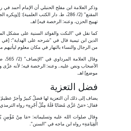
وذكر العلامة ابن مفلح الحنبلي أن الإمام أحمد ف
المقنع" (2/ 286، ط. دار الكتب العلمية): 
تهييج الحزن، وعنه: الرخصة فيه] اهـ.
الدين ابن تيمية قال في "شرحه على الهداية": [في
من الرجال والنساء بالنهار في مكان معلوم ليأتيهم من 
وقال 
الأصحاب ونص عليه.. وعنه: الرخصة فيه؛ لأنه عزَّى و
موضع] اهـ.
فضل التعزية
يضاف إلى ذلك أن التعزية لها فضلٌ كبيرٌ وأجرٌ عظيمٌ
فقال: «مَنْ عَزَّى مُصَابًا فَلَهُ مِثْلُ أَجْرِهِ» رواه ال
وقال صلوات الله عليه وتسليماته: «مَا مِنْ مُؤْمِنٍ يُعَزِّي أَخَاه
الْقِيَامَةِ» رواه ابن ماجه في "السنن".