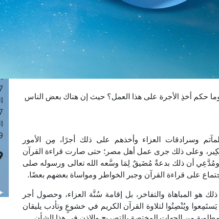
ا
 :42
ا
 :18
ا
 : 1
ا
7
وما حكم أخذِ الأجرة على هذا العمل؟ حيث إن هناك بعض الناس
ا
: 43
ا
 :8
والمآتم وسرادقات العزاء وأخذهم على ذلك أجرًا، مِن الأمور
ِ نَكِير، وعلى ذلك جرى عمل أهل مصر؛ حتى صارت قراءة القرآن
 ومُدَّعِي أن ذلك بدعةٌ مُضَيقٌ لِمَا وسَّعه الله تعالى ورسوله صلى
اجتماع على قراءة القرآن وجبر الخواطر ومواساة بعضهم بعضًا.
لك هو المباهاة والتفاخر، بل إقامة سُنَّة العزاء، وحصول أجر
َمِعوا ويُنْصِتُوا لتلاوة القرآن الكريم في خشوعٍ وتأدب يليقان
لمطلوبة من الجهات المختصة بالتصريح والإذن في هذا الشأن.