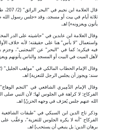
قال ال
ثلاثة أيام في بيت أو مسجد، وقد «جلس رسول الله صل
يأتون ويعزونه»] اهـ.
واستعمال "لا بأس" هنا على حقيقته؛ لأنه خلاف الأو
فيه فيكره؛ كما في "البحر" عن "المجتبى"، وجزم به
لأهل الميت في البيت أو المسجد والناس يأتونهم ويعزو
سند: ويجوز أن يجلس الرجل للتعزية] اهـ.
الفركاح: لا كراهة في الجلوس لها؛ لأن النبي صلى ال
الله عنهم جلس يُعرَف في وجهه الحزنُ] اهـ.
الفركاح "أنه لا يكره الجلوس للتعزية"، وعقَّب على 
برهان الدين: بل ينبغي أن يستحب] اهـ.