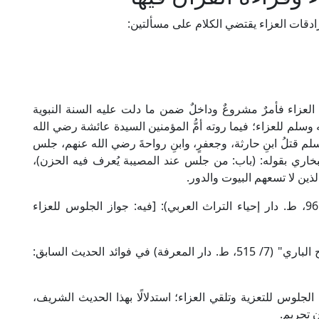
دقات العزاء يقتضي الكلام على مسألتين:
 العزاء فأمرٌ مشروعٌ وداخلٌ ضمن ما دلت عليه السنة النبوية
سلم للعزاء؛ فيما روته أمُّ المؤمنين السيدة عائشة رضي الله
 وسلم قتلُ ابنِ حارثة، وجعفرٍ، وابنِ رواحةَ رضي الله عنهم، جلس
البخاري بقوله: (باب: من جلس عند المصيبة يُعرف فيه الحزن)،
ين لا تسعهم البيوت والدور.
قال الإمام العيني الحنفي في "عمدة القاري" (8/ 96، ط. دار إحياء التراث العربي): [فيه: جواز الجلوس للعزاء
وقال الحافظ ابن حجر العسقلاني الشافعي في "فتح الباري" (7/ 515، ط. دار المعرفة) في فوائد الحديث السابق:
وس للتعزية وتلقي العزاء؛ استدلالًا بهذا الحديث الشريف،
ن تحريم.