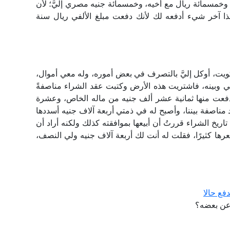
 وخمسمائة ريال مع أخيه، وخمسمائة جنيه مصري إليَّ؛ لأن
ذا آخر شيء أدفعه لك لأنك دفعت مبلغ الألفي ريال سنة
ويت، أوكل إليَّ بالتصرف في بعض أموره، وله معي أموال،
ي وبينه، فاشتريت هذه الأرض وكتبت عقد الشراء مناصفةً
 دفعت منها ثمانية عشر ألف جنيه من ماله الخاص، وعشرة
مناصفة بيننا، وأصبح له في ذمتي أربعة آلاف جنيه أسددها
اريخ الشراء قررتُ أن أبيعها بموافقته كذلك ولكنه أراد أن
ها كثيرًا، فقلت له أنت لك أربعة آلاف جنيه ولي النصف،
فع حالا
 عن بعضه؟