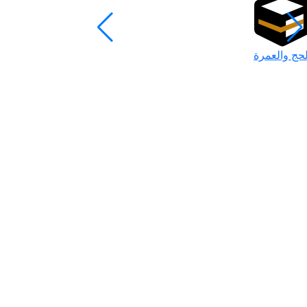
لحج والعمرة
رمضان