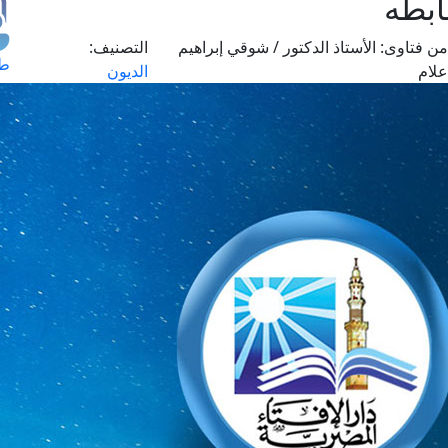
بطه
من فتاوى:
الأستاذ الدكتور / شوقي إبراهيم
التصنيف:
طل
علام
الديون
اس
حج
ال
م
الق