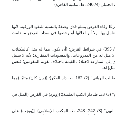
 وفاء القرض بمثلهِ قدرًا وصفةً بالنسبة للنقود الورقية، لأنها
لتعامل بها، ولا أثر لغلائها أو رخصها في سداد القرض ما دامت
قال الإمام الكاساني الحنفي في "بدائع الصنائع" (7/ 395) في شرائط القرض: [أن يكون مما له مثل كالمكيلات
ا مثل له من المذروعات، والمعدودات المتقاربة؛ لأنه لا سبيل
دي إلى المنازعة لاختلاف القيمة باختلاف تقويم المقومين؛ فتعين
ل] اهـ.
وقال العلامة علي أبو الحسن المالكي في "كفاية الطالب الرباني" (2/ 162، ط. دار الفكر): [(وإن كان) مثليًا (مما
وقال الخطيب الشربيني الشافعي في "مغني المحتاج" (3/ 33، ط. دار الكتب العلمية): [(ويرد) في القرض (المثل في
وقال الإمام الرُّحَيْبَانِي الحنبلي في "مطالب أولي النهى" (3/ 242- 243، ط. المكتب الإسلامي): [(ويجب) على