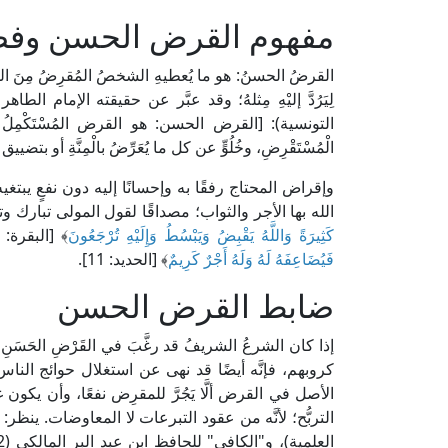
مفهوم القرض الحسن وفض
القرضُ الحسنُ: هو ما يُعطيهِ الشخصُ المُقرِضُ مِنَ المال
التونسية): [القرض الحسن: هو القرض المُسْتَكْمِلُ
الْمُسْتَقْرِضِ، وخُلُوٍّ عن كل ما يُعَرِّضُ بالْمِنَّةِ أو بتضي
وإقراض المحتاج رفقًا به وإحسانًا إليه دون نفعٍ يبت
الله بها الأجر والثواب؛ مصداقًا لقول المولى تبارك وت
كَثِيرَةً وَاللَّهُ يَقْبِضُ وَيَبْسُطُ وَإِلَيْهِ تُرْجَعُونَ
﴾ [البقرة: 245]، وقوله عزَّ وجلَّ: ﴿
فَيُضَاعِفَهُ لَهُ وَلَهُ أَجْرٌ كَرِيمٌ
﴾ [الحديد: 11].
ضابط القرض الحسن
إذا كان الشرعُ الشريفُ قد رغَّبَ في القَرْضِ الحَسَ
كروبهم، فإنَّه أيضًا قد نهى عن استغلال حوائج الن
الأصل في القرض ألَّا يَجُرَّ للمقرِض نفعًا، وأن يك