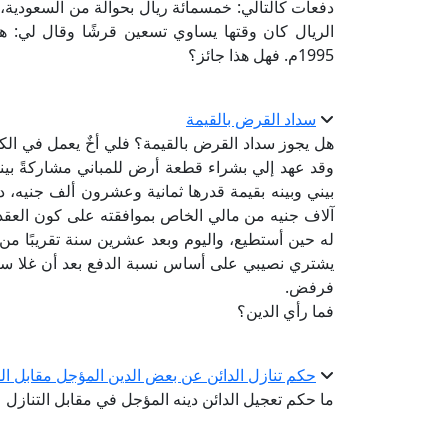
دفعات كالتالي: خمسمائة ريال بحوالة من السعودية،
الريال كان وقتها يساوي تسعين قرشًا وقال لي: ه
1995م. فهل هذا جائز؟
سداد القرض بالقيمة
هل يجوز سداد القرض بالقيمة؟ فلي أخٌ يعمل في الك
وقد عهد إلي بشراء قطعة أرض للمباني مشاركةً بين
بيني وبينه بقيمة قدرها ثمانية وعشرون ألف جنيه،
آلاف جنيه من مالي الخاص بموافقته على كون العقد 
له حين أستطيع، واليوم وبعد عشرين سنة تقريبًا من ت
يشتري نصيبي على أساس نسبة الدفع بعد أن غلا سعر
فرفض.
فما رأي الدين؟
حكم تنازل الدائن عن بعض الدين المؤجل مقابل الد
ما حكم تعجيل الدائن دينه المؤجل في مقابل التنازل