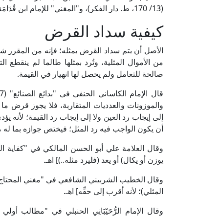
(13/ 170، ط. دار الفكر)، و"المغني" للإمام ابن قُدَامَة الحنبلي (4/ 240، ط. مكتبة القاهرة).
كيفية سداد القرض
الأصل أن يتم سداد القرض بمثله؛ فإنه من المقرر شرعًا
من الأموال المثلية، وتُرد بمثلها طالما لم ينقطع ا
صالحة للتعامل ولم يحصل لها انهيار في القيمة.
والموزونات والعدديات المتقاربة، فلا يجوز قرض ما ل
إلى إيجاب رد العين ولا إلى إيجاب رد القيمة؛ لأنه يؤ
أن يكون الواجب فيه رد المثل؛ فيختص جوازه بما له مث
يوزن أو يكال) أو يعد (فليرد مثله..)] اهـ.
المثلي)؛ لأنه أقرب إلى حقِّه] اهـ.