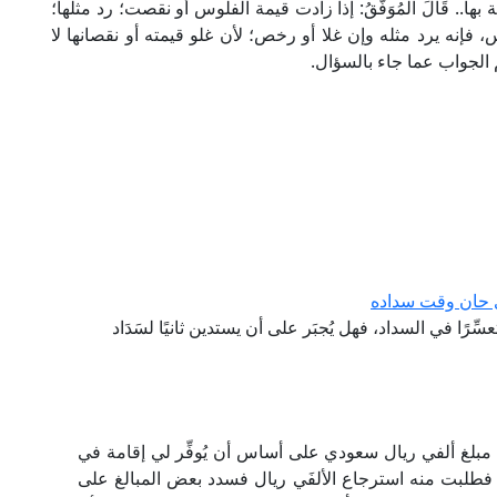
. قَالَ الْمُوَفَّقُ: إذا زادت قيمة الفلوس أو نقصت؛ رد مثلها؛
اس، فإنه يرد مثله وإن غلا أو رخص؛ لأن غلو قيمته أو نقصانها لا
م الجواب عما جاء بالسؤال.
ذي حان وقت سداده
تعسِّرًا في السداد، فهل يُجبَر على أن يستدين ثانيًا لسَدَاد
مبلغ ألفي ريال سعودي على أساس أن يُوفِّر لي إقامة في
مة فطلبت منه استرجاع الألفَي ريال فسدد بعض المبالغ على