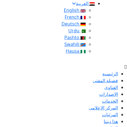
العربية
English
French
Deutsch
Urdu
Pashto
Swahili
Hausa
الرئيسية
فضيلة المفتى
الفتاوى
الإصدارات
الخدمات
المركز الإعلامى
المرئيات
هذا ديننا