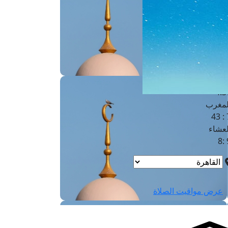
لفجر
4
لشروق
6
لظهر
1
لعصر
4:3
لمغرب
7 
لعشاء
9
عرض مواقيت الصلاة