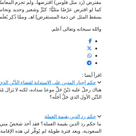
مقترض (رد مثل فلوس) اقترضها، ولم تحرم المعاملة بها.
كما لو اقترض عرْضًا مثليًّا؛ كبُرٍّ وشعير وحديد ونح
يسقط المثل عن ذمة المستقرض] اهـ. وممَّا ذُكِر يُعلَ
والله سبحانه وتعالى أعلم.
اقرأ أيضا :
حكم إجبار المدين على الاستدانة لقضاء الدَّيْن ال
هناك رجلٌ عليه دَيْنٌ حَلَّ موعدُ سداده، لكنه لا يَزال مُ
الدَّيْن الأول الذي حَلَّ أجَلُه؟
حكم رد الدين بقيمة العملة
ما حكم رد الدين بقيمة العملة؟ فقد أخذ شخصٌ مني 
السعودية، وبعد فترة طويلة لم يُوفِّر لي هذه الإقا