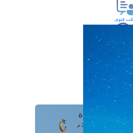
ب فتوى
تعلام عن فتوى
ز موعد
فتوى الهاتفية
َواقِيتُ الصَّـــلاة
اهرة · 08 أغسطس 2026 م