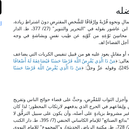
له
ِ ونحوِهِ قُرْبةً وإرْفَاقًا للشَّخصِ المقترِضِ دونَ اشتراطِ زيادة،
ا
لِيَرُدَّ إليْهِ مِثلهُ؛ وقد عبَّر عن حقيقته الإمام الطاهر ابن عاشور بقوله في "التحرير والتنوير" (27/ 377، ط. الدار
 محاسِنَ نَوْعِهِ من كَوْنِهِ عن طِيب نفسٍ وبشاشةٍ في وجه
يق أجل القضاء] اهـ.
غيه أو مقابلٍ يعود عليه هو من قبيل تنفيس الكربات التي يضاعف
عالى: ﴿
مَنْ ذَا الَّذِي يُقْرِضُ اللَّهَ قَرْضًا حَسَنًا فَيُضَاعِفَهُ لَهُ أَضْعَافًا
مَنْ ذَا الَّذِي يُقْرِضُ اللَّهَ قَرْضًا حَسَنًا
نِ وأجزل الثواب للمُقْرِضِ، وحثَّ على قضاء حوائج الناس وتفريج
اس وإيقاعهم في الحرج الذي يدفعهم لارتكاب المحظور؛ لذا كان
ون غير مشروط بزيادةٍ على أصله، وأن يكون على سبيل الترفُّق لا
التربُّح؛ لأنَّه من عقود التبرعات لا المعاوضات. ينظر: "بدائع الصنائع" للإمام الكاساني الحنفي (7/ 395، ط. دار الكتب
العلمية)، و"الكافي" للحافظ ابن عبد البر المالكي (2/ 728، ط. مكتبة الرياض الحديثة)، و"المجموع" للإمام النووي