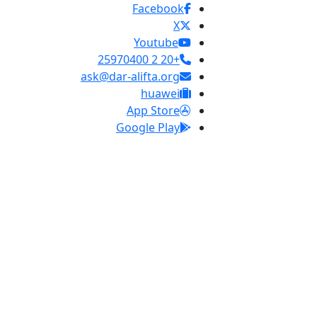
Facebook
X
Youtube
+20 2 25970400
ask@dar-alifta.org
huawei
App Store
Google Play