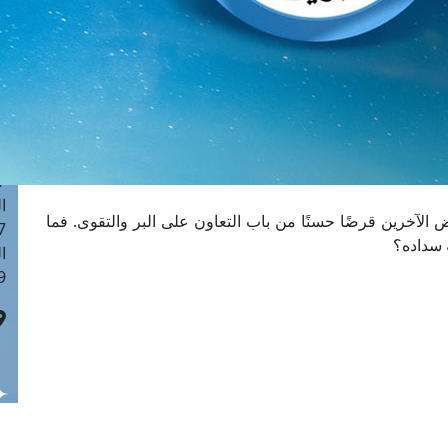
ا
 :42
ا
 :18
ا
 : 1
ا
7
ا
آخرين قرضًا حسنًا من باب التعاون على البر والتقوى. فما
: 43
 سداده؟
ا
 :8