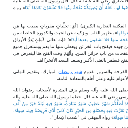
أنصاري رضي الله عنه أنه قال: قال رسول الله صلى الله عليه
ُوا لَهَا، لَعَلَّهُ أَنْ يُصِيبَكُمْ نَفْحَةٌ مِنْهَا فَلَا تَشْقَوْنَ بَعْدَهَا أَبَدًا
» رواه
ام المناوي في "فيض القدير" (2/ 505، ط. المكتبة التجارية الكبرى): [أي: تجلِّياتٍ مقرباتٍ يصيب بها مَن
ا لها
» بتطهير القلب وتزكيته عن الخبث والكدورة الحاصلة من
حة منها فلا تشقون بعدها أبدًا
»؛ فإنه تعالى كَمَلِكٍ يُدرُّ الأرزاق
ن جوده فيفتح باب الخزائن ويعطي منها ما يعم ويستغرق جميع
النفحات من باب خزائن المنن، وأَبْهَمَ وقت الفتح هنا ليتعرض في
فيظفر بالغنى الأكبر ويسعد السعد الأفخر] اهـ.
 الفرحة والسرور بقدوم
شهر رمضان
المبارك، وتقديم التهاني
لأعوام عليه وعلى أهله بالسعادة التامة.
ي صلى الله عليه وآله وسلم يزف البشارة لأصحابه رضوان الله
ي رضي الله عنه قال: خطبنا رسول الله صلى الله عليه وآله
 قَدْ أَظَلَّكُمْ شَهْرٌ عَظِيمٌ، شَهْرٌ مُبَارَكٌ، شَهْرٌ فِيهِ لَيْلَةٌ خَيْرٌ مِنْ أَلْفِ
نْ تَقَرَّبَ فِيهِ بِخَصْلَةٍ مِنَ الْخَيْرِ كَانَ كَمَنْ أَدَّى فَرِيضَةً فِيمَا سِوَاهُ،
َا سِوَاهُ
» رواه البيهقي في "شعب الإيمان".