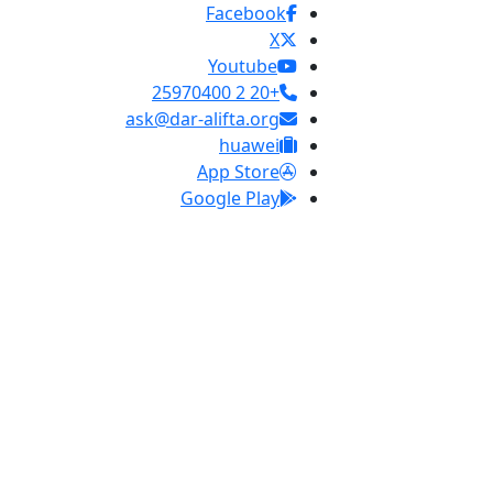
Facebook
X
Youtube
+20 2 25970400
ask@dar-alifta.org
huawei
App Store
Google Play