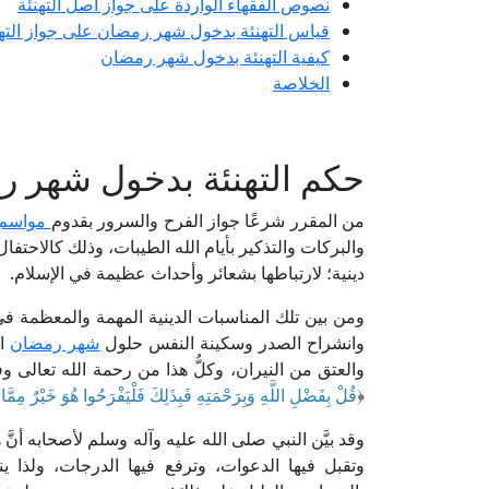
نصوص الفقهاء الواردة على جواز أصل التهنئة
قياس التهنئة بدخول شهر رمضان على جواز التهنئ
كيفية التهنئة بدخول شهر رمضان
الخلاصة
حكم التهنئة بدخول شهر 
من المقرر شرعًا جواز الفرح والسرور بقدوم
مواسم 
والبركات والتذكير بأيام الله الطيبات، وذلك كالاحتفا
دينية؛ لارتباطها بشعائر وأحداث عظيمة في الإسلام.
ومن بين تلك المناسبات الدينية المهمة والمعظمة في
وانشراح الصدر وسكينة النفس حلول
شهر رمضان
ال
والعتق من النيران، وكلُّ هذا من رحمة الله تعالى و
﴿
قُلْ بِفَضْلِ اللَّهِ وَبِرَحْمَتِهِ فَبِذَلِكَ فَلْيَفْرَحُوا هُوَ خَيْرٌ مِمَّ
وقد بيَّن النبي صلى الله عليه وآله وسلم لأصحابه أنَّ
وتقبل فيها الدعوات، وترفع فيها الدرجات، ولذا ي