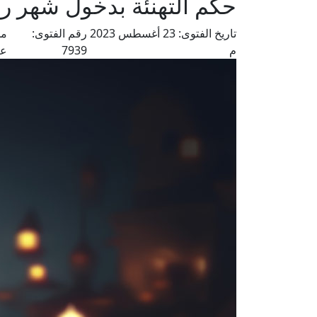
حكم التهنئة بدخول شهر ر
تاريخ الفتوى:
23 أغسطس 2023
رقم الفتوى:
من
م
7939
عل