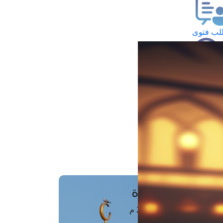
ب فتوى
تعلام عن فتوى
ز موعد
فتوى الهاتفية
َواقِيتُ الصَّـــلاة
اهرة · 06 أغسطس 2026 م