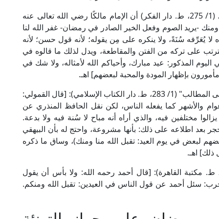
وجاء في "الفواكه الدواني" للإمام النفراوي المالكي (1/ 275، ط. دار الفكر) أن الإمام مالكًا رضي الله تعالى عنه
 ومنك -يريد الصوم وفعل الخير الصادر في رمضان- غفر الله لنا
 يُعَرِّفه سُنَةً، ولا ينكره على مِن يقوله؛ لأنه قول حسن؛ لأنه
لما يترتب على تركه من الفتن والمقاطعة، ويدل لذلك ما قالوه في
اليوم المذكور: عيد مبارك، وأحياكم الله لأمثاله، ولا شك في
مأمورون بإظهار المودة والمحبة لبعضهم] اهـ.
وقال شيخ الإسلام زكريا الأنصاري الشافعي في "أسنى المطالب" (1/ 283، ط. دار الكتاب الإسلامي): [قال القمولي:
لأعوام والأشهر كما يفعله الناس، لكن نقل الحافظ المنذري عن
وا مختلفين فيه، والذي أراه أنه مباح لا سُنة فيه ولا بدعة.
 بعد اطلاعه على ذلك: بأنها مشروعة، واحتج له بأن البيهقي
عضهم لبعض في يوم العيد: تقبل الله منا ومنك)، وساق ما ذكره
ذلك] اهـ.
قال الإمام ابن قدامة في "المغني" (2/ 295-296، ط. مكتبة القاهرة): [قال أحمد رحمه الله: ولا بأس أن يقول
 حرب: سئل أحمد عن قول الناس في العيدين: تقبل الله ومنكم.
ر رمضان على جواز التهنئة