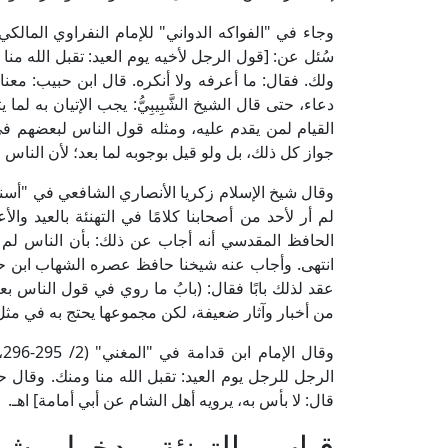
سُئل عن: [قول الرجل لأخيه يوم العيد: تقبل الله منا
ولك. فقال: ما أعرفه ولا أنكره. قال ابن حبيب: معناه لا
دعاء، حتى قال الشيخ الشَّبِيبِيُّ: يجب الإتيان به 
القيام لمن يقدم عليه، ومثله قول الناس لبعضهم في 
جواز كل ذلك، بل ولو قيل بوجوبه لما بعد؛ لأن الناس 
لم أر لأحد من أصحابنا كلامًا في التهنئة بالعيد وا
الحافظ المقدسي أنه أجاب عن ذلك: بأن الناس لم يزال
انتهى. وأجاب عنه شيخنا حافظ عصره الشهاب ابن حجر
عقد لذلك بابًا فقال: (بابُ ما روي في قول الناس ب
من أخبار وآثار ضعيفة، لكن مجموعها يحتج به في مثل 
و
الرجل للرجل يوم العيد: تقبل الله منا ومنك. وقال
قال: لا بأس به، يرويه أهل الشام عن أبي أمامة] اهـ.
قياس التهنئة بدخول شه