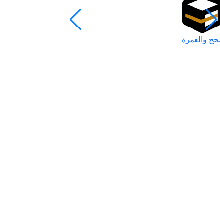
لحج والعمرة
رمضان