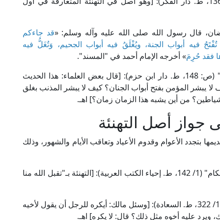
قال الملا علي القاري في "مرقاة المفاتيح" (4/ 1365، ط. دار الفكر): [وهو أصل في التهنئة المتعارفة في أول
ان، قال رسول الله صلى الله عليه وآله وسلم: «
قد جاءكم
َحُ فيه أبواب الجنة، ويُغْلَقُ فيه أبواب الجحيم، وَتُغَلُّ فيه
فقد حُرِمَ
» أخرجه الإمام أحمد في "المسند".
قال الإمام ابن رجب الحنبلي في "لطائف المعارف" (ص: 148، ط. دار ابن حزم): [قال بعض العلماء: هذا الحديث
ا يبشر المؤمن بفتح أبواب الجنان؟ كيف لا يبشر المذنب بغلق
شياطين؟ من أين يشبه هذا الزمان زمان؟] اهـ.
 جواز أصل التهنئة
ها بتجدد الأعوام وقدوم الأعياد وتعاقب الأيام والشهور، وذلك
قال الإمام ملا خسرو في "درر الحكام شرح غرر الأحكام" (1/ 142، ط. إحياء الكتب العربية): [التهنئة بـ"تقبل الله منا
وقال الإمام أبو الوليد الباجي المالكي في "المنتقى" (1/ 322، ط. السعادة): [وسئل مالك: أيكره للرجل أن يقول لأخيه
، ويرد عليه أخوه مثل ذلك؟ قال: لا يكره] اهـ.