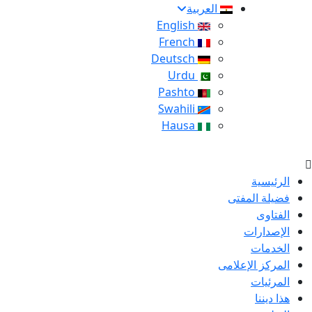
العربية
English
French
Deutsch
Urdu
Pashto
Swahili
Hausa
الرئيسية
فضيلة المفتى
الفتاوى
الإصدارات
الخدمات
المركز الإعلامى
المرئيات
هذا ديننا