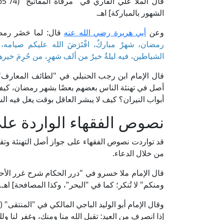
الشهور بالمباركة] اهـ.
وعن
أبي هريرة رضي الله عنه
قال: لما حَضَر رمض
رمضان، شهرٌ مباركٌ، افْتَرَضَ الله عليكم صيامه، تُفْت
الشياطين، فيه ليلةٌ خيرٌ من ألف شهرٍ، من حُرِمَ خيرها 
أصل في تهنئة الناس بعضهم بعضًا بشهر رمضان، كيف ل
أبواب النيران؟ كيف لا يبشر العاقل بوقت يغل فيه ال
نصوص الفقهاء الواردة على
قد تواردت نصوص الفقهاء على جواز أصل التهنئة وتقديم
من خلال الدعاء.
ومنكم" لا تُنكر؛ كما في "البحر"، وكذا المصافحة] اهـ.
إذا انصرف من العيد: تقبل الله منا ومنك، وغفر لنا ولك