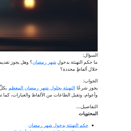
السؤال:
ما حكم التهنئة بدخول
شهر رمضان
؟ وهل يجوز تقديم 
خلال ألفاظٍ محددة؟
الجواب:
يجوز شرعًا
التهنئة بحلول شهر رمضان المعظم
بكلِّ
وأعوام، وتقبل الطاعات من الألفاظ والعبارات، كما تج
التفاصيل....
المحتويات
حكم التهنئة بدخول شهر رمضان