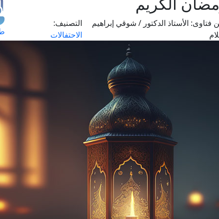
مضان الكريم
 فتاوى:
الأستاذ الدكتور / شوقي إبراهيم
التصنيف:
طل
ام
الاحتفالات
اس
حج
ال
م
الق