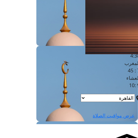
لفجر
4
لشروق
6
لظهر
1
لعصر
4:3
لمغرب
7 
لعشاء
9
عرض مواقيت الصلاة