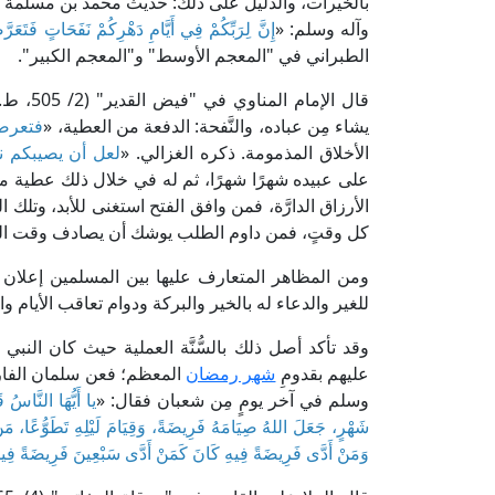
بالخيرات، والدليل على ذلك: حديث محمد بن مسلمة ال
وآله وسلم: «
إِنَّ لِرَبِّكُمْ فِي أَيَّامِ دَهْرِكُمْ نَفَحَاتٍ فَتَعَرَّض
الطبراني في "المعجم الأوسط" و"المعجم الكبير".
قال الإم
يشاء مِن عباده، والنَّفحة: الدفعة من العطية، «
فتعرضو
الأخلاق المذمومة. ذكره الغزالي. «
لعل أن يصيبكم نف
على عبيده شهرًا شهرًا، ثم له في خلال ذلك عطية م
الأرزاق الدارَّة، فمن وافق الفتح استغنى للأبد، وتلك 
كل وقتٍ، فمن داوم الطلب يوشك أن يصادف وقت الفتح 
ومن المظاهر المتعارف عليها بين المسلمين إعلان
للغير والدعاء له بالخير والبركة ودوام تعاقب الأيام وا
وقد تأكد أصل ذلك بالسُّنَّة العملية حيث كان النب
عليهم بقدومِ
شهر رمضان
المعظم؛ فعن سلمان الفارس
وسلم في آخر يومٍ مِن شعبان فقال: «
يا أَيُّهَا النَّاسُ
شَهْرٍ، جَعَلَ اللهُ صِيَامَهُ فَرِيضَةً، وَقِيَامَ لَيْلِهِ تَطَوُّعًا، مَ
وَمَنْ أَدَّى فَرِيضَةً فِيهِ كَانَ كَمَنْ أَدَّى سَبْعِينَ فَرِيضَةً فِيم