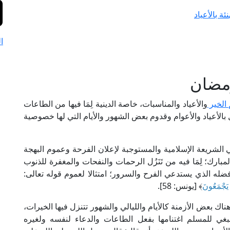
ة بالأعياد
ا
رمضان
الخير
والأعياد والمناسبات، خاصة الدينية لِمَا فيها من الطاعات
ل بالأعياد والأعوام وقدوم بعض الشهور والأيام التي لها خصوصية
 الشريعة الإسلامية والمستوجبة لإعلان الفرحة وعموم البهجة
مبارك؛ لِمَا فيه من تَنَزُل الرحمات والنفحات والمغفرة للذنوب
فضله الذي يستدعي الفرح والسرور؛ امتثالا لعموم قوله تعالى:
ا يَجْمَعُونَ
﴾ [يونس: 58].
 هناك بعض الأزمنة كالأيام والليالي والشهور تتنزل فيها الخيرات،
نبغي للمسلم اغتنامها بفعل الطاعات والدعاء لنفسه ولغيره