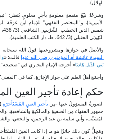
الهلال).
شمس
البُهُوتِي الحنبلي (3/ 642، ط. دار الكتب العلمية).
والأصلُ في جوازها ومشروعيتها قولُ الله سبحانه و
السيدة عائشة أم المؤمنين رضي الله عنها
قالت: «
وَاس
بَنِي الدِّيلِ هَادِيًا
» أخرجه الإمام البخاري في "صحيحه".
وأجمَعَ أهلُ العلم على جواز الإِجَارَةِ، كما في "المغني" للإمام ابن قُدَامَة 
حكم إعادة تأجير العين ال
الصورةُ المسؤولُ عنها -مِن
تأجيرِ العينِ المُسْتَأجَرَةِ
(ا
جمهور الفقهاء مِن الحنفيةِ والمالكيةِ والشافعيةِ، 
المُسَيِّب، وأبي سلمة بن عبد الرحمن، والنخعي، وال
ومَحِلُّ كون ذلك جائزًا هو ما إذا كانت العينُ المُسْتَأجَرَة
إذا كانت بحالةٍ بحيث لا يختلف استعمال الناس لها جاز ل