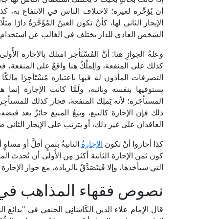
أن يُؤجِّره لغيره؛ لاختلاف الناس في الانتفاع به، كذا إ
الإيجار الثاني لها، كأنْ تكون العينُ المُؤَجَّرَةُ دارًا مثلًا،
الشخص العادي للدار يختلف في الغالب عن استخدام الحد
وعلةُ الجوازِ هنا: أنَّ المُسْتَأجر امتلك بالإجارة الأُولى
كذلك على المنفعة، والِملْكُ هنا واقعٌ على المنفعة، ف
التصرفات المأذون له فيها باعتباره مُسْتَأجِرًا مالكًا ل
يستوفيها بنفسه ونائبه، ولَمَّا كانت الإجارة إنما 
المستأجَرة؛ لأنه يَملِك المنفعةَ، فجاز كذلك للمستأجِر ت
ذلك فإن الإجارة كالبيع، وبيعُ المبيع جائزٌ بعد قبضه،
العاقدان على غير ذلك، أو يترتب على الإيجار الثاني ضر
كذا أجازوا أنْ تكون
الإجارةُ
الثانيةُ بثمنٍ أقلَّ أو مساو
كون ثمن الإجارة الثانية أكثرَ مِن الأُولى أن يُحدث المستأج
التي سيأخذها، وإلا فَيَتَصَدَّقُ بالزيادة، مع جواز الإجار
نصوص فقهاء المذاهب في 