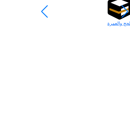
لحج والعمرة
رمضان