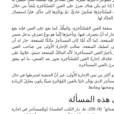
ذا لم يكن هناك ضررٌ على العينِ المُسْتَأجَرَةِ يَنْشَأُ من خلال
 فَيَسْتَأجِرُهَا شَخْصٌ عاديٌّ، ثمَّ يؤجِّرُها إلى حدَّادٍ، فإنَّ استعمال
َّاد لها.
 منفعةَ العينِ المُسْتَأجَرَةِ، والمِلْكُ كما يقع على العين فإنه يقع
جاز له أنْ يتصرف فيها، وتأجيرُها إنَّما هو نوعُ تصرفٍ يدخل ضمن
لمنفعةِ، كما أنَّه لَمَّا كان المستأجِرُ مالكًا للمنفعة، جاز له أن
هي لتمليك المنفعة، صحَّتِ الإجارةُ الأُولى مِن صاحب العين
أجيرُ العين المستأجَرة؛ لأنَّه المالكُ للمنفعة حينئذٍ، علاوةً على
 فكذلك إجارةُ العين المُسْتَأجَرةِ تجوز بعد القبض، ما لم يتفق
رٌ بالعين المستأجَرة.
ٍ أو أكثرَ من ثمن الإجارة الأُولى، غير أنَّ الحنفية اشترطوا في حال
ِر الذي يؤجِّر ثانيًا بالعين المُؤَجَّرَةِ شيئًا يكون مقابِلَ الزيادة
ة وصحتها ونفاذها.
هذه المسألة
قال الإمام علاء الدين الكَاسَانِي الحنفي في "بدائع الصنائع" (4/ 206، ط. دار الكتب العلمية): [وللمستأجر في إجارة