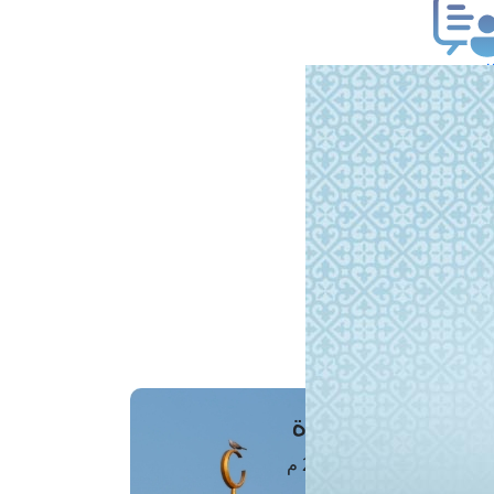
ب فتوى
تعلام عن فتوى
ز موعد
فتوى الهاتفية
َواقِيتُ الصَّـــلاة
اهرة · 06 أغسطس 2026 م