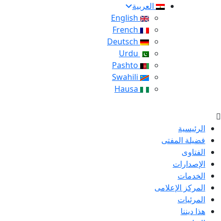
العربية
English
French
Deutsch
Urdu
Pashto
Swahili
Hausa
الرئيسية
فضيلة المفتى
الفتاوى
الإصدارات
الخدمات
المركز الإعلامى
المرئيات
هذا ديننا