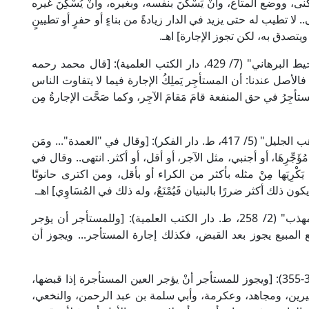
ى، ووضع المتاع، وأنْ يَسْكُنَ بنفسه، وبغيره، وأنْ يُسْكِنَ غيره
ولى.. لا تطيب له حتى يزيد في الدار زيادةً من بناءٍ أو حفرٍ أو تطيينٍ
ويتصدق به، لكن تجوز الإجارة] اهـ.
وقال الإمام برهان الدين ابن مَازَه الحنفي في "المحيط البرهاني" (7/ 429، دار الكتب العلمية): [قال محمد رحمه
فالأصل عندنا: أن المستأجِر يَملِكُ الإجارة فيما لا يتفاوت الناس
أجِرُ في حق المنفعة قامَ مَقامَ الآجِر، وكما صَحَّت الإجارةُ مِن
وقال الإمام شمس الدين الحَطَّاب المالكي في "مواهب الجليل" (5/ 417، ط. دار الفكر): [وقال في "العمدة"... ومَن
َا من مُؤَجِّرِهَا، أو أجنبي، مثل الآجر، أو أقل، أو أكثر. انتهى.. وقال في
يَكْرِيَها مِنْ مثله بأكثر من الكراء أو بأقل، ومن اكترى حانوتًا
ون ذلك أكثر ضررًا بالبنيان فَيُمْنَعُ، وله ذلك في المُسَاوِي] اهـ.
وقال الإمام أبو إسحاق الشِّيرَازِي الشافعي في "المهذب" (2/ 258، ط. دار الكتب العلمية): [وللمستأجر أن يؤجر
يع المبيع يجوز بعد القبض، فكذلك إجارة المستأجر... ويجوز أن
وقال الإمام ابن قُدَامَة الحنبلي في "المغني" (5/ 354-355): [ويجوز للمستأجر أنْ يؤجر العين المستأجرة إذا قبضها،
يرين، ومجاهد، وعكرمة، وأبي سلمة بن عبد الرحمن، والنخعي،