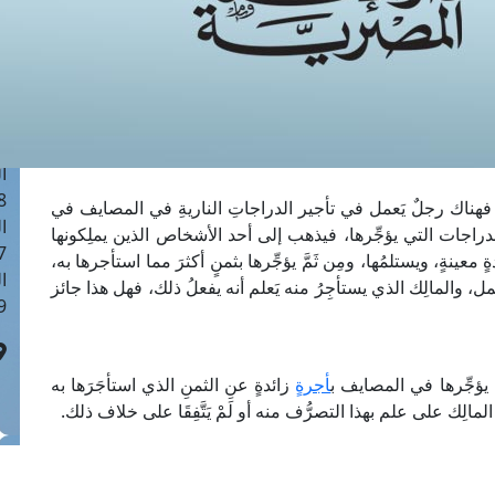
ا
 :40
ا
 :17
ا
 : 1
ا
8
هناك رجلٌ يَعمل في تأجير الدراجاتِ الناريةِ في المصايف في
ا
جات التي يؤجِّرها، فيذهب إلى أحد الأشخاص الذين يملِكونها
: 45
ٍ معينةٍ، ويستلمُها، ومِن ثَمَّ يؤجِّرها بثمنٍ أكثرَ مما استأجرها به،
ا
عمل، والمالِك الذي يستأجِرُ منه يَعلم أنه يفعلُ ذلك، فهل هذا جائز
 :10
 يؤجِّرها في المصايف ب
أجرةٍ
زائدةٍ عنِ الثمنِ الذي استأجَرَها به
لمالِك على علم بهذا التصرُّف منه أو لَمْ يَتَّفِقَا على خلاف ذلك.