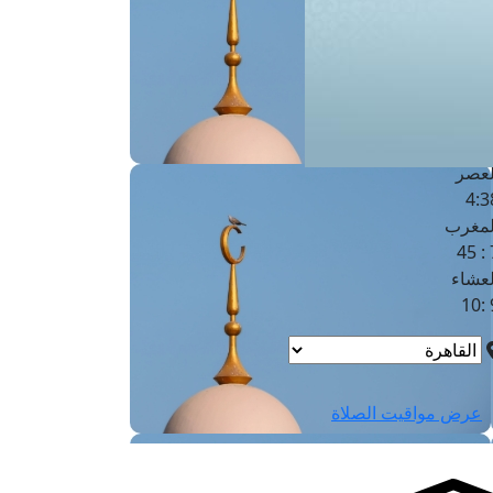
لفجر
4
لشروق
6
لظهر
1
لعصر
4:3
لمغرب
7 
لعشاء
9
عرض مواقيت الصلاة