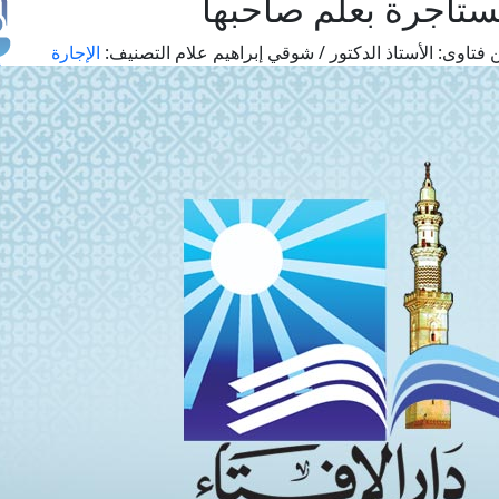
مستأجرة بعلم صاحبها
 فتاوى:
الأستاذ الدكتور / شوقي إبراهيم علام
التصنيف:
الإجارة
طل
اس
حج
ال
م
الق