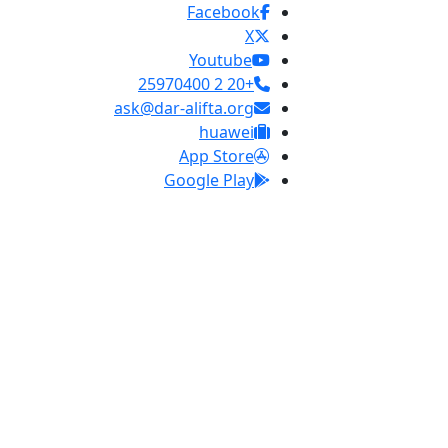
Facebook
X
Youtube
+20 2 25970400
ask@dar-alifta.org
huawei
App Store
Google Play