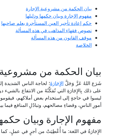
بيان الحكمة من مشروعية الإجارة
مفهوم الإجارة وبيان حكمها ودليلها
حكم إعادة تأجير العين المستأجرة بعلم صاحبها
نصوص فقهاء المذاهب في هذه المسألة
موقف القانون من هذه المسألة
الخلاصة
بيان الحكمة من مشروعية ا
شَرَع اللهُ عَزَّ وَجَلَّ
الإِجَارَةَ
؛ لحاجة الناس الشديدة إليها،
على ذلك بِالإِجَارَةِ التي تُمَكِّنُهُ من الانتفاع بالش
ليسوا في حاجةٍ إلى استخدام بعض أملاكهم، فيقومون بتأجي
أمورِ الناسِ، وقضاءِ مصالحهم، وتبادُلِ المنافع فيما بي
مفهوم الإجارة وبيان حكمها