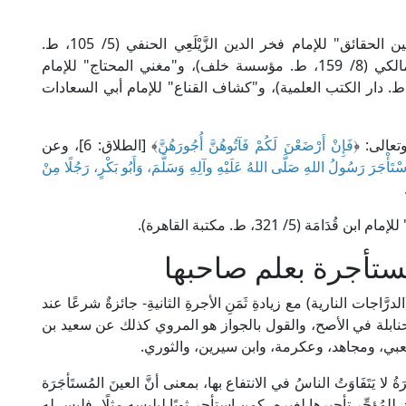
وشرعًا: بَيْعُ منفعةٍ معلومةٍ بأجرٍ معلومٍ. يُنظر: "تبيين الحقائق" للإمام فخر الدين الزَّيْلَعِي الحنفي (5/ 105، ط.
الأميرية)، و"المختصر الفقهي" للإمام ابن عَرَفَة المالكي (8/ 159، ط. مؤسسة خلف)، و"مغني المحتاج" للإمام
 الدين الخطيب الشِّرْبِينِي الشافعي (3/ 438، ط. دار الكتب العلمية)، و"كشاف القناع" للإمام أبي السعادات
تعالى: ﴿
فَإِنْ أَرْضَعْنَ لَكُمْ فَآتُوهُنَّ أُجُورَهُنَّ
﴾ [الطلاق: 6]، وعن
ْتَأْجَرَ رَسُولُ اللهِ صَلَّى اللهُ عَلَيْهِ وآلِهِ وَسَلَّمَ، وَأَبُو بَكْرٍ، رَجُلًا مِنْ
(5/ 321، ط. مكتبة القاهرة).
مستأجرة بعلم صاحبها
لدرَّاجات النارية) مع زيادةِ ثَمَنِ الأجرةِ الثانيةِ- جائزةٌ شرعًا عند
والحنابلة في الأصح، والقول بالجواز هو المروي كذلك عن سعيد بن
شعبي، ومجاهد، وعكرمة، وابن سيرين، والثوري.
ُ لا يَتَفَاوَتُ الناسُ في الانتفاع بها، بمعنى أنَّ العينَ المُستَأجَرَة
لمُؤجِّر تأجيرها لغيره، كمن استأجر ثوبًا ليلبسه مثلًا، فليس له