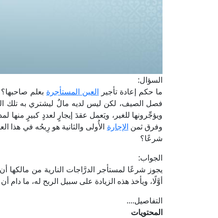
السؤال:
ما حكم إعادة تأجير
العين المستأجرة
بعلم صاحبها؟ ف
فصل الصيف، لكن ليس لديه مالٌ ليشتري به تلك الدرا
ويؤجِّرونها للغير، ويَعمل عقدَ إيجارٍ لعددٍ كبيرٍ منها لمدة
وفرق ثمن
الإجارة
الأُولى والثانية هو رِبحُه في هذا ال
شرعًا؟
الجواب:
يجوز شرعًا لمستأجر الدرَّاجات النارية من مالكها أن
أوَّلًا، ويأخذ هذه الزيادة على سبيل الربح له، ما دام أن ا
التفاصيل....
المحتويات