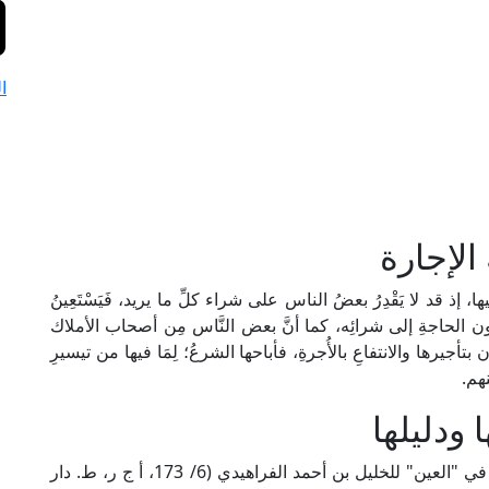
ا
لإجارة
 إذ قد لا يَقْدِرُ بعضُ الناس على شراء كلِّ ما يريد، فَيَسْتَعِينُ
يء دون الحاجةِ إلى شرائِه، كما أنَّ بعض النَّاس مِن أصحاب الأملاك
رها والانتفاعِ بالأُجرةِ، فأباحها الشرعُ؛ لِمَا فيها من تيسيرِ
نهم.
 ودليلها
الإِجَارَةُ في اللغة: ما أُعْطِيَتْ من أجرٍ في عملٍ، كما في "العين" للخليل بن أحمد الفراهيدي (6/ 173، أ ج ر، ط. دار