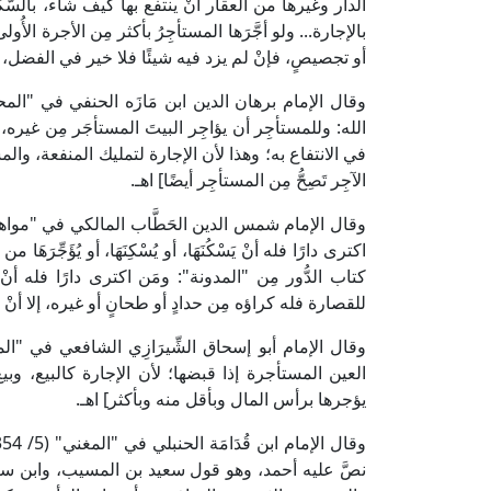
الدار وغيرها من العقار أنْ ينتفع بها كيف شاء، بالسُّكن
بالإجارة... ولو أجَّرَها المستأجِرُ بأكثر مِن الأجرة الأُ
أو تجصيصٍ، فإنْ لم يزد فيه شيئًا فلا خير في الفضل، 
الله: وللمستأجِر أن يؤاجِر البيتَ المستأجَر مِن غيره، 
في الانتفاع به؛ وهذا لأن الإجارة لتمليك المنفعة، والمست
الآجِر تَصِحُّ مِن المستأجِر أيضًا] اهـ.
اكترى دارًا فله أنْ يَسْكُنَهَا، أو يُسْكِنَهَا، أو يُؤَجِّرَه
كتاب الدُّور مِن "المدونة": ومَن اكترى دارًا فله أنْ 
للقصارة فله كراؤه مِن حدادٍ أو طحانٍ أو غيره، إلا أنْ يك
العين المستأجرة إذا قبضها؛ لأن الإجارة كالبيع، وب
يؤجرها برأس المال وبأقل منه وبأكثر] اهـ.
نصَّ عليه أحمد، وهو قول سعيد بن المسيب، وابن س