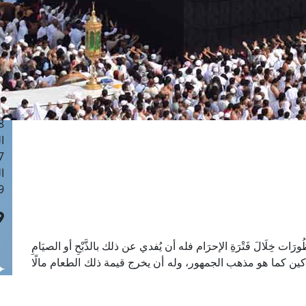
ا
 :41
ا
 :17
ا
 : 1
ا
8
ا
: 44
ا
 :9
ْظُورَات خِلَالَ فَتْرَةِ الإحرَام فله أن يُفدي عن ذلك بالذَّبْحِ أو الصيَامِ
ساكين كما هو مذهب الجمهور، وله أن يخرج قيمة ذلك الطعام مالًا