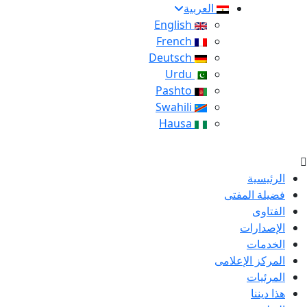
العربية
English
French
Deutsch
Urdu
Pashto
Swahili
Hausa
الرئيسية
فضيلة المفتى
الفتاوى
الإصدارات
الخدمات
المركز الإعلامى
المرئيات
هذا ديننا