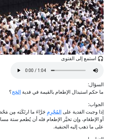
🎧 استمع إلى الفتوى
السؤال:
ما حكم استبدال الإطعام بالقيمة في فدية
الحَج
؟
الجواب:
إذا وجبت الفدية على
المُحْرِمِ
جَرَّاءَ ما ارتَكَبَه مِن مَح
أو الإطعَام، وإن تخيَّر الإطعام فله أن يُطعم ستة م
على ما ذهب إليه الحنفية.