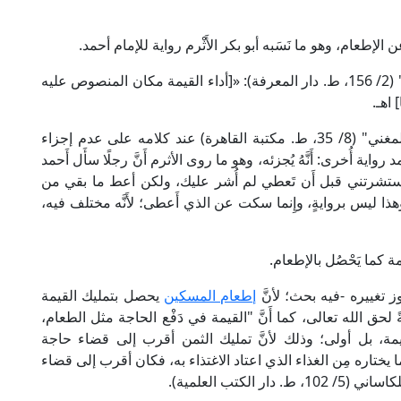
 الإطعام، وهو ما نَسَبه أبو بكر الأَثْرم رواية للإمام أحمد.
قال شمس الأئمة السَّرَخْسِي الحنفي في "المبسوط" (2/ 156، ط. دار المعرفة): «[أداء القيمة مكان المنصوص عليه
اهـ.
وقال العَلَّامة مُوفَّق الدِّين ابن قُدَامة الحنبلي في "المغني" (8/ 35، ط. مكتبة القاهرة) عند كلامه على عدم إجزاء
واية أُخرى: أَنَّهُ يُجزئه، وهو ما روى الأثرم أَنَّ رجلًا سأَل أَحمد
استشرتني قبل أَن تَعطي لم أُشر عليك، ولكن أعط ما بقي من
ذا ليس بروايةٍ، وإِنما سكت عن الذي أَعطى؛ لأَنَّه مختلف فيه،
مة كما يَحْصُل بالإطعام.
وز تغييره -فيه بحث؛ لأنَّ
إطعام المسكين
يحصل بتمليك القيمة
 لحق الله تعالى، كما أَنَّ "القيمة في دَفْع الحاجة مثل الطعام،
يمة، بل أولى؛ وذلك لأنَّ تمليك الثمن أقرب إلى قضاء حاجة
ما يختاره مِن الغذاء الذي اعتاد الاغتذاء به، فكان أقرب إلى قضاء
لكتب العلمية).