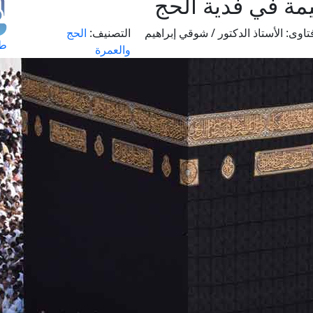
يمة في فدية الحج
تاوى:
الأستاذ الدكتور / شوقي إبراهيم
التصنيف:
الحج
طل
والعمرة
اس
حج
ال
م
الق