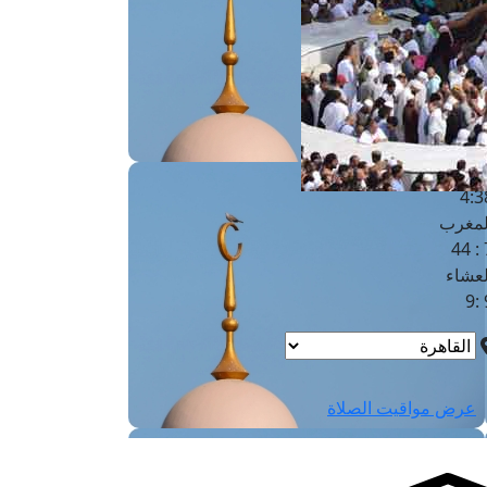
لفجر
4
لشروق
6
لظهر
1
لعصر
4:3
لمغرب
7 
لعشاء
9
عرض مواقيت الصلاة