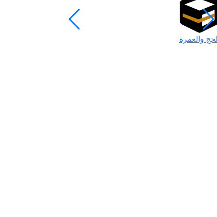
لحج والعمرة
رمضان