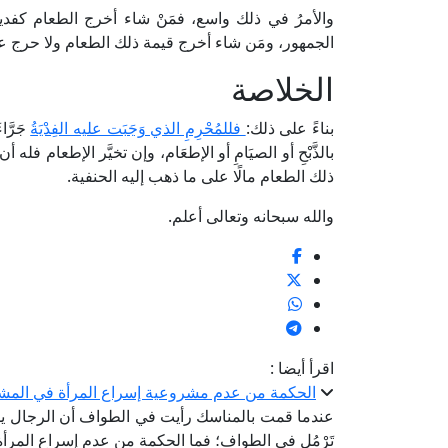
والأمرُ في ذلك واسع، فمَنْ شاء أخرج الطعام كف
الجمهور، ومَن شاء أخرج قيمة ذلك الطعام ولا حرج عل
الخلاصة
بناءً على ذلك:
فللمُحْرِمِ الذي وَجَبَت عليه الفِدْيَةُ
جَرَّا
بالذَّبْحِ أو الصيَامِ أو الإطعَام، وإن تخيَّر الإطعا
ذلك الطعام مالًا على ما ذهب إليه الحنفية.
والله سبحانه وتعالى أعلم.
اقرأ أيضا :
الحكمة من عدم مشروعية إسراع المرأة في المشي
عندما قمت بالمناسك رأيت في الطواف أن الرجال ي
تَرْمُل في الطواف؛ فما الحكمة من عدم إسراع المرأ