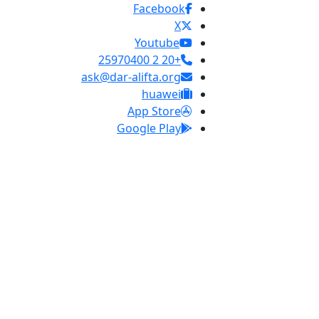
Facebook
X
Youtube
+20 2 25970400
ask@dar-alifta.org
huawei
App Store
Google Play