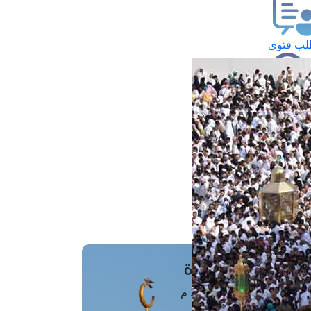
ب فتوى
تعلام عن فتوى
ز موعد
فتوى الهاتفية
َواقِيتُ الصَّـــلاة
اهرة · 07 أغسطس 2026 م