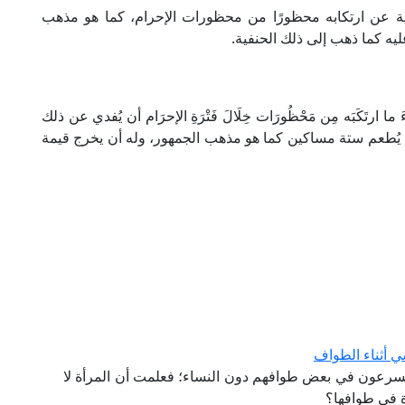
دية عن ارتكابه محظورًا من محظورات الإحرام، كما هو مذهب
يه كما ذهب إلى ذلك الحنفية.
ءَ ما ارتَكَبَه مِن مَحْظُورَات خِلَالَ فَتْرَةِ الإحرَام أن يُفدي عن ذلك
م فله أن يُطعم ستة مساكين كما هو مذهب الجمهور، وله أن يخرج قيمة
 أثناء الطواف
سرعون في بعض طوافهم دون النساء؛ فعلمت أن المرأة لا
ة في طوافها؟