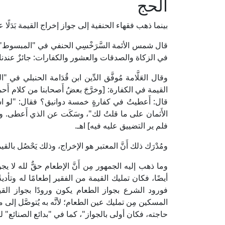
الحج
بينما ذهب فقهاء الحنفية إلى جواز إخراج القيمة بَدَلًا عن
في الزكاة والصدقات والعشور والكفارات: جائزٌ عندنا] 
القيمة في الكفارة: [وخرَّجَ بعضُ أَصحابنا من كلام أَحمد ر
قال: أَعطيتُ في كفارةٍ خمسة دوانيق؟ فقال: "لو 
الأَثمان على ما قلتُ لك"، وسَكَت عن الذي أَعطى. وه
فلم ير التضييق عليه فيه] اهـ.
ومُدْرَك ذلك أَنَّ المعتبر هو الإخراج، وذلك يَحْصُل بالقي
وما ذهب إليه الجمهور مِن أَنَّ الإطعام حقٌّ لله لا يج
أيضًا، فكان تمليك القيمة من الفقير إطعامًا له وتأديةً
فورود الشرع بجواز الطعام يكون ورودًا بجواز الق
المسكين مِن تمليك عين الطعام؛ لأنَّه به يُتوصَّل إلى 
حاجته، فكان أولى بالجواز"، كما في "بدائع الصنائع" للكاساني (5/ 102، ط. دار ا