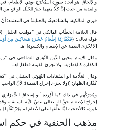
والإلحاق: هو اتحاد صورة الـمُخْرَج -وهي الإطعام- في كل
والفدية من حيث إنَّ كلًّا منهما جبرٌ للخَلَل الواقع مِن ال
فيرى المالكية، والشافعيةُ، والحنابلةُ في المعتمد: أنَّ
قوله تعالى: ﴿
فَكَفَّارَتُهُ إِطْعَامُ عَشَرَةِ مَسَاكِينَ مِنْ أَوْسَطِ
[لا تُجْزِئ القيمة عن الإطعام والكسوة] اهـ.
الكفارة كالفِطرَةِ... ولا تجزئ القيمة قطعًا] اهـ.
كَفَّارة الظهار: [(ولا يجزئ إخراج القيمة)؛ لأنَّ الواج
إخراج الإطعام حقٌّ لله تعالى بنصِّ الآية السابقة، وقد
غيره، كالأضحية لمَّا علَّقها على الأنعام لم يَجُزْ نَقْلُها إ
مذهب الحنفية في حكم استب