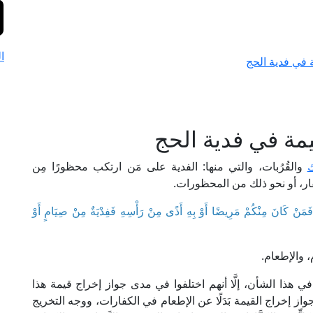
ا
 في فدية الحج
يمة في فدية الحج
ك
والقُرُبات، والتي منها: الفدية على مَن ارتكب محظورًا مِن
أظفار، أو نحو ذلك من المحظورات.
فَمَنْ كَانَ مِنْكُمْ مَرِيضًا أَوْ بِهِ أَذًى مِنْ رَأْسِهِ فَفِدْيَةٌ مِنْ صِيَامٍ أَوْ
م، والإطعام.
 في هذا الشأن، إلَّا أنهم اختلفوا في مدى جواز إخراج قيمة هذا
واز إخراج القيمة بَدَلًا عن الإطعام في الكفارات، ووجه التخريج