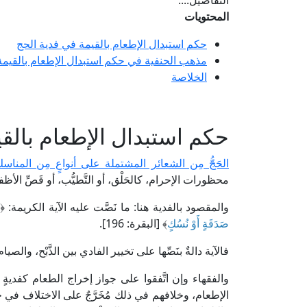
التفاصيل....
المحتويات
حكم استبدال الإطعام بالقيمة في فدية الحج
مذهب الحنفية في حكم استبدال الإطعام بالقيمة
الخلاصة
حكم استبدال الإطعام بالق
الحَجُّ مِن الشعائر المشتملة على أنواعٍ مِن المناس
محظورات الإحرام، كالحَلْق، أو التَّطيُّب، أو قَصِّ ال
والمقصود بالفدية هنا: ما نَصَّت عليه الآية الكريمة: ﴿
صَدَقَةٍ أَوْ نُسُكٍ
﴾ [البقرة: 196].
فالآية دالةٌ بنَصِّها على تخيير الفادي بين الذَّبْح، والصيا
والفقهاء وإن اتَّفقوا على جواز إخراج الطعام كفديةٍ
الإطعام، وخلافهم في ذلك مُخَرَّجٌ على الاختلاف في ج