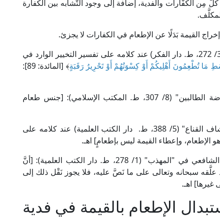
ٍّ مِن الكفَّارات والفدية، إضافة إلى وجود التَّشابه بين الكفارة
مكلَّف.
 إخراج القيمة بَدَلًا عن الإطعام في الكفارات لا يجزئ.
قال العلامة الحَطَّاب المالكي في "مواهب الجليل" (3/ 272، ط. دار الفكر) عند كلامه على تفسير التخيير الوارد في
 مَا تُطْعِمُونَ أَهْلِيكُمْ أَوْ كِسْوَتُهُمْ أَوْ تَحْرِيرُ رَقَبَةٍ
﴾ [المائدة: 89]:
وقال الإمام محيي الدِّين النَّوَوي الشافعي في "روضة الطالبين" (8/ 307، ط. المكتب الإسلامي): [جنس طعام
وقال العَلَّامة أبو السَّعَادات البُهُوتي الحنبلي في "كشاف القناع" (5/ 388، ط. دار الكتب العلمية) عند كلامه على
ب هو الإطعام، وإعطاء القيمة ليس بإطعامٍ] اهـ.
ومُدْرَكُهم في ذلك كما أَوْرده أبو إسحاق الشِّيرَازي الشافعي في "المهذب" (1/ 278، ط. دار الكتب العلمية): [أنَّ
 علَّقه سبحانه وتعالى على ما نَصَّ عليه، فلا يجوز نَقْل ذلك إلى
لى غيرها] اهـ.
دال الإطعام بالقيمة في فدية