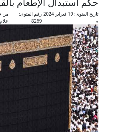
حكم استبدال الإطعام بالق
تاريخ الفتوى:
19 فبراير 2024
رقم الفتوى:
من ف
م
8269
علام