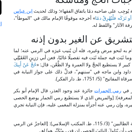
لِّية يُوجِب على صاحبه دمًا باتفاق الفقهاء؛ وذلك لحديث
ابن عباس
 تَرَكَه فلْيُهْرِقْ دمًا
» أخرجه موقوفًا الإمام مالك في "الموطأ"،
ا
 الآثار" واللفظ له.
شريق عن الغير بدون إذنه
 به لنحو مرض وغيره، فله أن يُنيب غيرَه في الرمي عنه؛ لما
ا ثَبَت فيه جملة ثَبَت فيه تفصيلًا غالبًا، فعن أبي رَزِينٍ العُقَيْلِي
ير لا يستطيع الحجَّ ولا العمرة ولا الظَّعْن، قال: «
حُجَّ عَنْ أَبِيكَ
اود وابن ماجه في "سننهم"، فدلَّ ذلك على جواز النيابة في
5/ 1751، ط. دار الفكر).
ير في
رمي الجمرات
جائزة عند وجود العذر، قال الإمام أبو بكر
حنفي في "المبسوط" (4/ 69، ط. دار المعرفة): [والمريض الذي لا يستطيع رمي الجمار يوضع الحصى
ره، وإن رمي عنه أجزأه بمنزلة المغمى عليه، فإن النيابة تجري
وقال الإمام محيي الدين النَّووي الشافعي في "روضة الطالبين" (3/ 115، ط. المكتب الإسلامي): [العاجزُ عن الرمي
ُنَاوِلَ النائبَ الحصى إن قدر، ويُكَبِّر هو] اهـ.