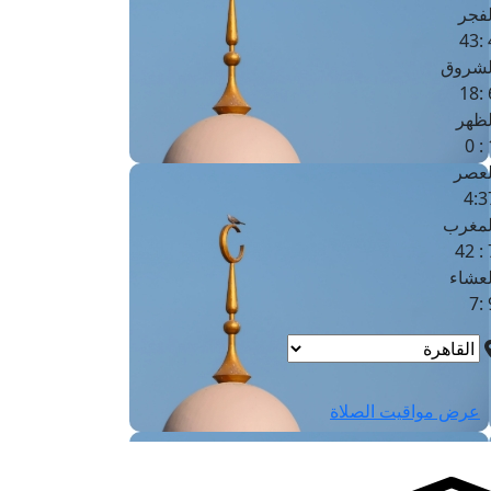
لفجر
4
لشروق
6
لظهر
1
لعصر
4:3
لمغرب
7 
لعشاء
9
عرض مواقيت الصلاة