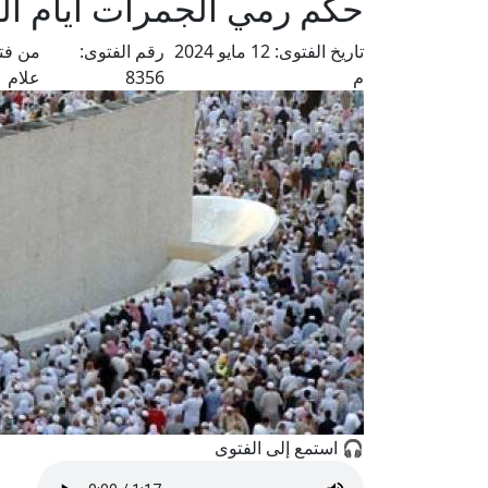
حكم رمي الجمرات أيام الت
تاريخ الفتوى:
12 مايو 2024
رقم الفتوى:
من فت
م
8356
علام
🎧 استمع إلى الفتوى