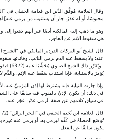
محبوسًا، أو له عذرٌ، جاز أن يستنيب من يرمي عنه] اهـ
وهو ما ذهب إليه المالكية أيضًا غير أنهم ذهبوا إلى
هي سقوط الإثم عن العاجز.
عنه؛ ولا يسقط عنه الدم برمي النائب، وفائدتها سقوط ا
ويُقَرِّر 
يُؤمرُ بالاستنابة، فإذا استناب سَقَط عنه الإثم، والدَّم ل
وإذا جازت النيابة فإنه يشترط لها إذن المَرْمِيِّ عنه؛ لأ
في ذلك: أن يكون الإذنُ بالمنوب فيه سابقًا على الش
في سياق كلامهم عن صفة الرمي عمَّن عَجَز عنه.
تُوضَع الحصاةُ في كَفِّه ليرمي به، أو يرمي عنه غيره بأ
يكون سابقًا عن الفعل.