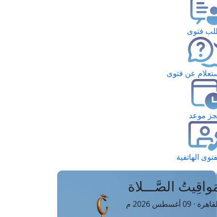
ب فتوى
تعلام عن فتوى
ز موعد
فتوى الهاتفية
َواقِيتُ الصَّـــلاة
اهرة · 09 أغسطس 2026 م