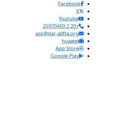
Facebook
X
Youtube
+20 2 25970400
ask@dar-alifta.org
huawei
App Store
Google Play