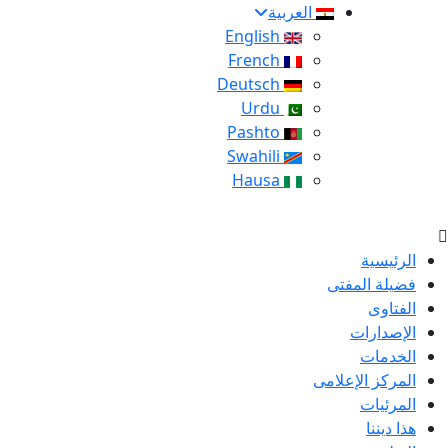
العربية
English
French
Deutsch
Urdu
Pashto
Swahili
Hausa
الرئيسية
فضيلة المفتى
الفتاوى
الإصدارات
الخدمات
المركز الإعلامى
المرئيات
هذا ديننا