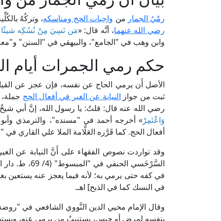
رمْيُ الجمار
من
واجبات الحج ومناسكه
، وتركُهُ بالكُ
رضي الله عنهما
، أنَّه قال: «
مَن نَسِيَ مِنْ نُسُكِه شيئًا أو
وابن وهب في "الجامع"، والبيهقي في "السنن" و"معرفة
حكم رمي الجمرات أيام الت
الأصل أَن يرمي الحاج عن نفسه، فإن عجز عن القيام
ثبت من جواز
النيابة عن الغير في أفعال الحج
جملة، وم
رضي الله عنه قال: قلتُ: يا رسول الله، إنَّ أبي شيخٌ كب
وَاعْتَمِرْ
» أخرجه أحمد في "مسنده"، والترمذي وأبو د
أفعال الحج. كما قَرَّره العَلَّامة الملا علي القاري في "مرقاة المفاتيح" (
وقد تواردت نصوص الفقهاء على أَنَّ النيابة عن الغ
السَّرْخَسي ال
في كفه حتى يرمي به؛ لأنه فيما يعجز عنه يستعين بغي
في النسك كما في الذبح] اهـ.
بنفسه لمرضٍ أو حبسٍ، يستنيبُ من يرمي عنه، ويستحب أن ي