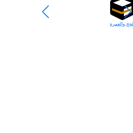
لحج والعمرة
رمضان