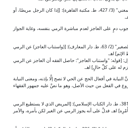
وقال العلامة مُوفَّق الدِّين ابن قدامة الحنبلي في "المغني" (3/ 427، ط. مكتبة القاهرة): [إذا كان الرجل مريضًا، أو
.
 وجوب دمٍ على العاجز لعدم مباشرة الرمي بنفسه، وغاية الجواز
قال الشيخ أبو البركات الدردير المالكي في "الشرح الصغير" (2/ 63، ط. دار المعارف): [(واستناب العاجز) عن الرمي
لإثم] اهـ.
ذلك الشيخ الصاوي مُحَشِّيًا عليه (2/ 63) فيقول: [قوله: "واستناب العاجز": حاصل الفقه أن العاجز عن الرمي
ازم له على كلِّ حالٍ] اهـ.
نَّ النيابة في أفعال الحج عن الحي لا تصح إلَّا بإذنه، ومعنى النيابة
روع في الفعل من حيث الأصل، وهو ما نصَّ عليه جمهور الفقهاء
قال العلامة ابن نُجَيْم الحنفي في "البحر الرائق" (2/ 381، ط. دار الكتاب الإسلامي): [المريض الذي لا يستطيع الرمي
َمْرِه] اهـ. فدلَّ على أنه يجوز الرمي عن الغير لكن بأمره، والأمر