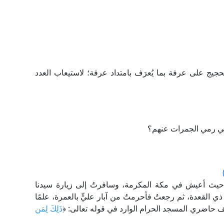
يج على عرفة بما يُعرَف بامتداد عرفة؛ لاستيعاب العدد
 في رمي الجمرات عنهم؟
حيث أعيش في مكة المكرمة، وسافرتُ إلى زيارة سيدنا
 القعدة، ثم رجعتُ فأحرمتُ من آبار عليٍّ بالعمرة، علمًا
صف حاضري المسجد الحرام الوارد في قوله تعالى: ﴿
ذَلِكَ لِمَن