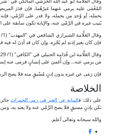
المُغْمَى عليه يرمي عنهما غيرُهُما، فإن قدَرَ المر
يحمله، أو وُجد من يحمله، ولا قدر على الرَّمْي، فإنه يَر
يُنيب غيره في الرَّمْي عنه، والإنابة تكون سابقة على ا
فإن كان بغير إذنهِ لم يُجْزِه، وإن كان قد أذِنَ له فيه ق
مَن يرمي عنه... وإن أُغميَ على إنسانٍ فرمى عنه إنسانٌ،
فإن رَمَى عن غيره بدون إذنٍ مُسْبقٍ منه فلا يصح الرمي 
الخلاصة
على ذلك: ف
النيابة عن الغير في رمي الجمرات
جائزة
تكن بإذنٍ مسبقٍ فلا يصح الرَّمْي عنه ولا يعتد به، وم
والله سبحانه وتعالى أعلم.