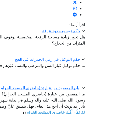
اقرأ أيضا :
حكم توسيع حدود عرفة
هل تجوز زيادة مساحةِ الرقعة المخصصة لوقوف الحج
المتزايد من الحجاج؟
حكم التوكيل في رمي الجمرات في الحج
ما حكم توكيل كبار السن والمرضى والنساء غَيْرَهم
بيان المقصود من عبارة: (حاضري المسجد الحرام)
ما المقصود من عبارة (حاضري المسجد الحرام)؟ 
رسول الله صلى الله عليه وآله وسلم في بداية شهر ذي
بأني قد نويتُ أن أحج هذا العام، فهل ينطبق عليَّ و
لَمْ يَكُن أَهْلُهُ حَاضِرِي المَسْجِدِ الحَرَامِ
﴾؟