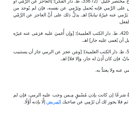
وقال العلامة أبو عبد الله الخَرَشي المالكي في "شرح مختصر خليل" (2/ 336، ط. دار الفكر): [العاجز عن الرَّمْي أو
يض على الرَّمي فإنه يُحمل ويَرْمي عن نفسه، فإن لم يُوجد من
ْمي عنه غيرُهُ نيابةً] اهـ. يدلُّ ذلك على أَنَّ العاجز عن الرَّمْي
لفعل.
وقال العَلَّامة الشيرازي الشافعي في "المهذب" (1/ 420، ط. دار الكتب العلمية): [وإن أُغميَ عليه فرَمَى عنه غيرُه
بل أن يُغمى عليه جاز] اهـ.
وقال العَلَّامة ابن قُدَامة الحنبلي في "الكافي" (1/ 529، ط. دار الكتب العلمية): [ومَن عجز عن الرمي جاز أن يستنيب
 فإن كان أَذِنَ له جاز، وإلا فلا] اهـ.
عنه ولا يعتدُّ به.
ٌ شرعًا إن كانت بإذن مُسْبقٍ مِـمن وجب عليه الرمي، فإن لم
ن ثم فلا يجوز لك أن تَرْمِي عن صاحبك
المريض
إلَّا بإذنه أَوَّلًا.