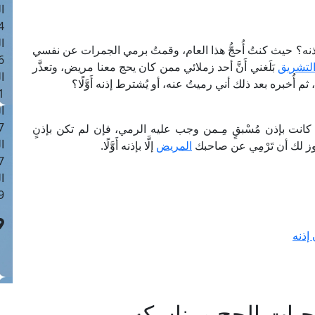
ا
 :43
ا
نه؟ حيث كنتُ أُحجُّ هذا العام، وقمتُ برمي الجمرات عن نفسي
 :18
التشريق
بَلَغني أَنَّ أحد زملائي ممن كان يحج معنا مريض، وتعذَّر
ا
أُخبره بعد ذلك أني رميتُ عنه، أو يُشترط إذنه أَوَّلًا؟
 : 0
ا
7
كانت بإذن مُسْبقٍ مِـمن وجب عليه الرمي، فإن لم تكن بإذنٍ
ا
جوز لك أن تَرْمِي عن صاحبك
المريض
إلَّا بإذنه أَوَّلًا.
: 42
ا
 :7
إذنه
جبات الحج ومناسكه