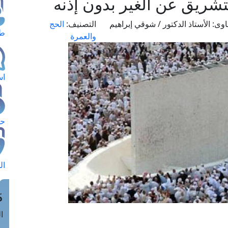
شريق عن الغير بدون إذنه
اوى:
الأستاذ الدكتور / شوقي إبراهيم
التصنيف:
الحج
طل
والعمرة
اس
حج
ال
م
الق