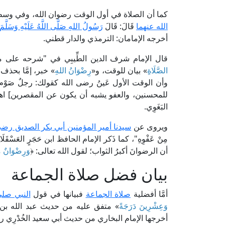
كما أن الصلاة في أول الوقت رضوان الله، وفي وسط
الله عنهما
قَالَ: قَالَ
رَسُولُ اللهِ صَلَّى اللَّهُ عَلَيْهِ وَسَلَّمَ
أخرجه الإمامان: الترمذي والدار قطني.
قال الإمام شرف الدين الطِّيبِي في "شرحه على مشكاة المصابيح" (3/ 890، ط. م
الصَّلَاةِ
» بيان للوقت، و«
رِضْوَانُ اللهِ
» خبر، إمَّا بحذف
وأن الوقت الأول عَينُ رضى الله كقولك: رجلٌ صَوْ
للمحسنين، والعفو يشبه أن يكون عن المقصرين] اه
البَغَوِي.
ويروى عن
سيدنا أمير المؤمنين أبي بكر الصديق رضي
أن الرضوانَ أكبرُ الثواب؛ لقول الله تعالى: ﴿
وَرِضْوَانٌ مِن
بيان فضل صلاة الجماعة
أمَّا أفضلية
صلاة الجماعة
فبيانها في قول
النبي صلى
وَعِشْرِينَ دَرَجَةً
» متفق عليه من حديث عبد الله بن 
أخرجها الإمام البخاري من حديث أبي سعيد الخُدْرِي ر