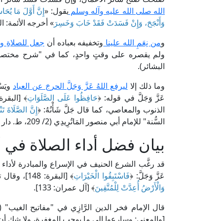
الله صلى الله عليه وآله وسلم
يقول: «
إِنَّ أَوَّلَ مَا يُحَا
وَأَنْجَحَ، وَإِنْ فَسَدَتْ فَقَدْ خَابَ وَخَسِرَ
» أخرجه الأئمة: ا
و
من نِعَمِ الله علينا
وتخفيفه بعباده أن
جعل للصلاةِ وقت
البشائر).
وما ذلك إلا
ليرفع اللهُ عَزَّ وَجَلَّ الحرجَ عن العباد
ويَسْ
عَزَّ وَجَلَّ في قوله: ﴿
حَافِظُوا عَلَى الصَّلَوَاتِ
الذنوب والمعاصي، كما قال جَلَّ شَأْنُهُ: ﴿
إِنَّ الصَّلَاةَ ت
السُّنة" للإمام أبي منصور المَاتُرِيدِي (2/ 209، ط. دار الكتب العلمية).
بيان فضل أداء الصلاة في أ
قد رغَّب الشرع الحنيف في الإسراع والمبادرة لأداء ا
عَزَّ وَجَلَّ: ﴿
فَاسْتَبِقُوا الْخَيْرَاتِ
﴾ [البقرة: 148]، وقال تعالى: ﴿
وَالْأَرْضُ أُعِدَّتْ لِلْمُتَّقِينَ
﴾ [آل عمران: 133].
[والمعنى: وسارعوا إلى ما يوجب المغفرة، ولا شك أن 