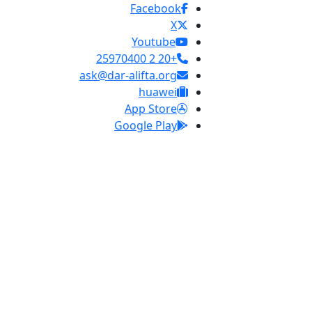
Facebook
X
Youtube
+20 2 25970400
ask@dar-alifta.org
huawei
App Store
Google Play