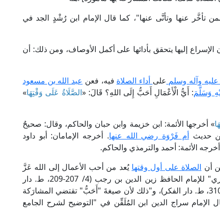
تأخَّر عنها وتأنَّى عنها"، كما قال الإمام ابن رُشْدٍ الجد في
ن الإسراع إليها يتحقق بأدائها على أكمل الأوصاف، ومن ذلك: أن
 عليه وآله وسلم
على
أداء الصلاة
فيه، فعن
عبد الله بن مسعود
ِ وَسَلَّمَ
: أَيُّ الْأَعْمَالِ أَحَبُّ إِلَى اللهِ؟ قَالَ: «
الصَّلَاةُ عَلَى وَقْتِهَا
»
َا
» أخرجها الأئمة: ابن خزيمة وابن حبان والحاكم، وقال: صحيحٌ
من حديث
أم فَرْوَة رضي الله عنها
. أخرجه الإمامان: أبو داود
أخرجه الأئمة: أحمد والترمذي والحاكم.
من أن
الصلاة على أول وقتها
يُعد من أحب الأعمال إلى الله عَزَّ
وَجَلَّ وأَجَلِّهَا، وأكثرها ثوابًا وقُربةً، كما في "فتح الباري" للإمام الحافظ زين الدين بن رجب (4/ 207-209، ط. دار
الحرمين)، و"مرقاة المفاتيح" للمُلَّا عليٍّ القَارِي (2/ 310، ط. دار الفكر)، و"ذلك لأن صيغةَ "أَحَبُّ" تقتضي المشارَكة
الإمام سراج الدين ابن المُلَقِّن في "التوضيح لشرح الجامع