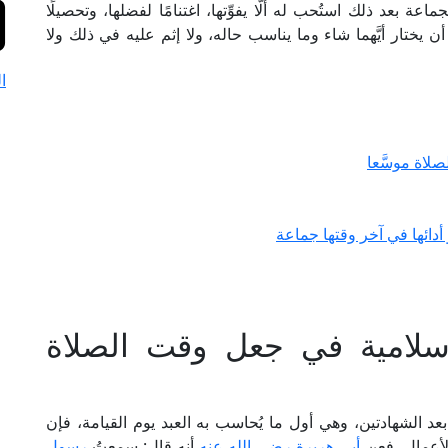
عة بعد ذلك استُحب له ألَّا يفوِّتها، اغتنامًا لفضلها، وتحصيلًا
 يختار أيَّهما شاء وما يناسب حاله، ولا إثم عليه في ذلك ولا
ا
لاة موسَّعا
 أدائها في آخر وقتها جماعة
إسلامية في جعل وقت الصلاة
د الشهادتين، وهي أول ما يُحاسب به العبد يوم القيامة، فإن
لأعمال، فعن
أبي هريرة رضي الله عنه
أنه قال: سمعتُ
رسول