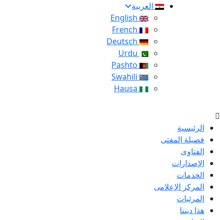
العربية
English
French
Deutsch
Urdu
Pashto
Swahili
Hausa
الرئيسية
فضيلة المفتى
الفتاوى
الإصدارات
الخدمات
المركز الإعلامى
المرئيات
هذا ديننا