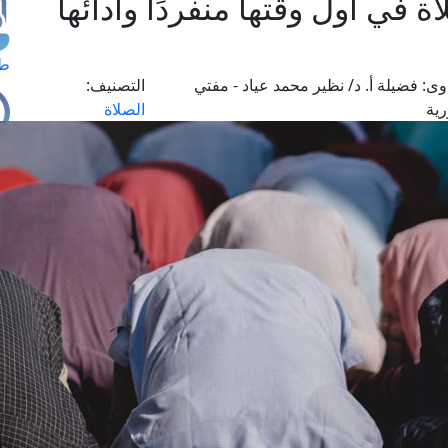
اة في أول وقتها منفردًا وأدائها
طل
وى:
فضيلة أ. د/ نظير محمد عياد - مفتي
التصنيف:
رية
الصلاة
اس
حج
ال
م
الق