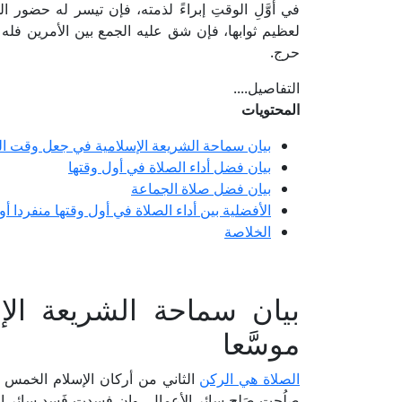
في أوَّلِ الوقتِ إبراءً لذمته، فإن تيسر له حضور الجما
لعظيم ثوابها، فإن شق عليه الجمع بين الأمرين فله أن
حرج.
التفاصيل....
المحتويات
بيان سماحة الشريعة الإسلامية في جعل وقت الص
بيان فضل أداء الصلاة في أول وقتها
بيان فضل صلاة الجماعة
الأفضلية بين أداء الصلاة في أول وقتها منفردا أو
الخلاصة
بيان سماحة الشريعة ال
موسَّعا
الصلاة هي الركن
الثاني من أركان الإسلام الخمس بع
صلُحت صَلح سائر الأعمال، وإن فسدت فَسد سائر ا