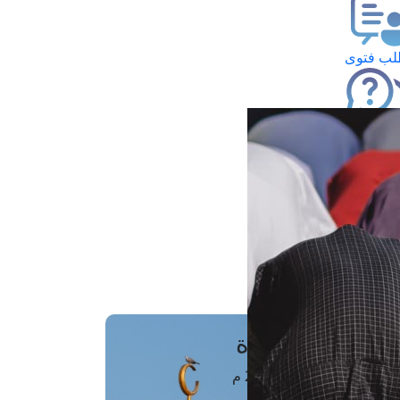
ب فتوى
تعلام عن فتوى
ز موعد
فتوى الهاتفية
َواقِيتُ الصَّـــلاة
اهرة · 07 أغسطس 2026 م