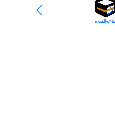
لحج والعمرة
رمضان