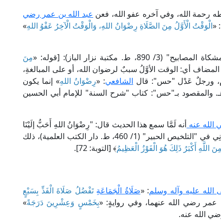
ه رحمة الله، وفي آخره عفو الله، فعن
عبد الله بن عمر رضي
: «
الْوَقْتُ الْأَوَّلُ مِنَ الصَّلَاةِ رِضْوَانُ اللهِ، وَالْوَقْتُ الْآخِرُ عَفْوُ اللهِ
»
كتبة نزار الباز): [قوله: «
مِنَ
 المضاف أي: الوقت الأوَّلُ سببٌ لرضوان الله، أو على المبالغةِ،
م، ورجلٌ عَدْل "حس": قال
الشافعي
: «
رِضْوَانُ اللهِ
» إنما يكون
ـ. والمقصود بـ"حس": كتاب "شرح السنة" للإمام أبي الحسين
 الله عنه
أنه لَمَّا سمع هذا الحديث قال: "رِضْوَانُ اللهِ أَحَبُّ إلَيْنَا
مِنْ عَفْوِهِ"، كما ذَكر الإمام الحافظ ابن حَجَرٍ العَسْقَلَانِي في "التلخيص الحبير" (1/ 460، ط. دار الكتب العلمية)، ذلك
َ اللَّهِ أَكْبَرُ ذَلِكَ هُوَ الْفَوْزُ الْعَظِيمُ
﴾ [التوبة: 72].
 الله عليه وآله وسلم
: «
صَلَاةُ الْجَمَاعَةِ
تَفْضُلُ صَلَاةَ الْفَذِّ بِسَبْعٍ
عمر رضي الله عنهما، وفي روايةٍ: «
بِخَمْسٍ وَعِشْرِينَ دَرَجَةً
»
ضي الله عنه.