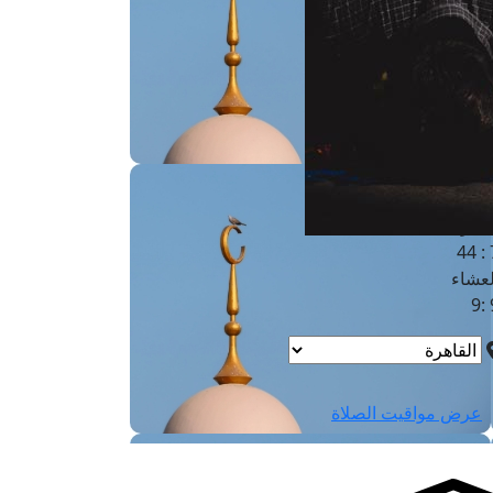
لفجر
4
لشروق
6
لظهر
1
لعصر
4:3
لمغرب
7 
لعشاء
9
عرض مواقيت الصلاة