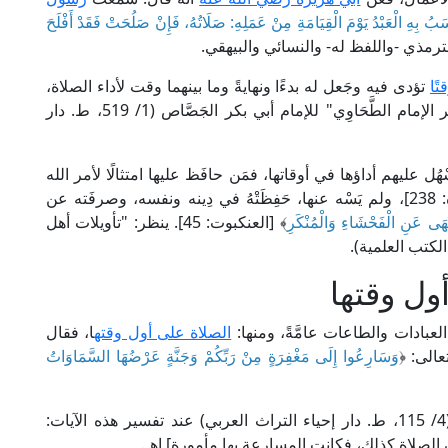
سَبُ بِهِ الْعَبْدُ يَوْمَ الْقِيَامَةِ مِنْ عَمَلِهِ: صَلَاتُهُ، فَإِنْ صَلُحَتْ فَقَدْ أَفْلَحَ
لترمذي -واللفظ له- والنسائي والبيهقي.
ًا
تؤدى فيه وجَعل له بدءًا ونهايةً وما بينهما وقت لأداء الصلاة،
ولم يقصره على وقتٍ واحدٍ، كما في "شرح مختصر الإمام الطَّحَاوِي" للإمام أبي بكر الجَصَّاص (1/ 519، ط. دار
هُل عليهم أداؤها في أوقاتها، فمَن حافَظ عليها امتثالًا لأمر الله
﴾ [البقرة: 238]، ولم يَسْه عنها، حَفِظَتْهُ في دِينه ونفسه، وصرفَته عن
َنْهَى عَنِ الْفَحْشَاءِ وَالْمُنْكَرِ
﴾ [العنكبوت: 45]. ينظر: "تأويلات أهل
ول وقتها
لعبادات والطاعات عامَّةً، ومنها:
الصلاة على أول وقته
ا، فقال
وَسَارِعُوا إِلَى مَغْفِرَةٍ مِنْ رَبِّكُمْ وَجَنَّةٍ عَرْضُهَا السَّمَاوَاتُ
قال الإمام فخر الدين الرَّازِي في "مفاتيح الغيب" (4/ 115، ط. دار إحياء التراث العربي) عند تفسير هذه الآيات:
الصلاة كذلك، فكانت المسارعة بها مأمورة] اهـ.