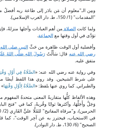
ومِن الـ"معلوم أن مَن بادَر إلى طاعة ربه أفضلُ ممن 
"المقدمات" (1/ 150، ط. دار الغرب الإسلامي).
ولما كانت
الصلاة
من أهم العبادات وأجلها منزلةً، فإ
تؤدَّى في أول وقتها مع
الجماعة
.
وأفضلية أول الوقت ظاهرة من حَثِّ
النبي صلى الله
رضي الله عنه
قال: سَأَلْتُ
رَسُولَ اللهِ صَلَّى اللهُ عَلَيْه
متفق عليه.
وفي رواية عنه رضي الله عنه: «
الصَّلَاةُ فِي أَوَّلِ وَقْتِه
على شرط الشيخين. وقد روي هذا اللفظ أيضًا 
والطبراني. كما روي عنها بلفظ: «
الصَّلَاةُ لِأَوَّلِ وَقْتِهَا
» 
وهذه الألفاظ كلُّها متقاربةُ المعنى متحدةُ المفهوم 
في الاستحباب، فيحترز به عن آخِر الوقت"، كما قال 
الصحيح" (6/ 130، ط. دار النوادر).