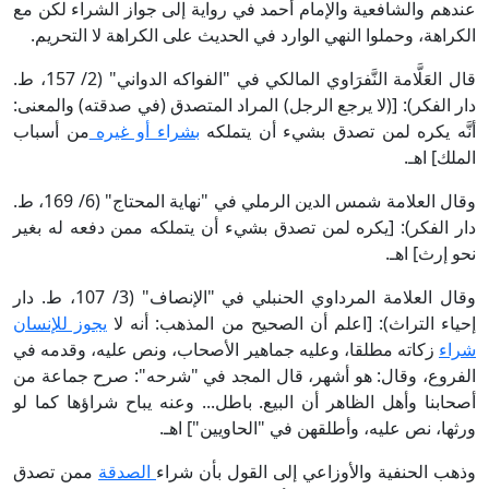
عندهم والشافعية والإمام أحمد في رواية إلى جواز الشراء لكن مع
الكراهة، وحملوا النهي الوارد في الحديث على الكراهة لا التحريم.
قال العَلَّامة النَّفرَاوي المالكي في "الفواكه الدواني" (2/ 157، ط.
دار الفكر): [(لا يرجع الرجل) المراد المتصدق (في صدقته) والمعنى:
أنَّه يكره لمن تصدق بشيء أن يتملكه
بشراء أو غيره
من أسباب
الملك] اهـ.
وقال العلامة شمس الدين الرملي في "نهاية المحتاج" (6/ 169، ط.
دار الفكر): [يكره لمن تصدق بشيء أن يتملكه ممن دفعه له بغير
نحو إرث] اهـ.
وقال العلامة المرداوي الحنبلي في "الإنصاف" (3/ 107، ط. دار
إحياء التراث): [اعلم أن الصحيح من المذهب: أنه لا
يجوز للإنسان
شراء
زكاته مطلقا، وعليه جماهير الأصحاب، ونص عليه، وقدمه في
الفروع، وقال: هو أشهر، قال المجد في "شرحه": صرح جماعة من
أصحابنا وأهل الظاهر أن البيع. باطل... وعنه يباح شراؤها كما لو
ورثها، نص عليه، وأطلقهن في "الحاويين"] اهـ.
وذهب الحنفية والأوزاعي إلى القول بأن شراء
الصدقة
ممن تصدق