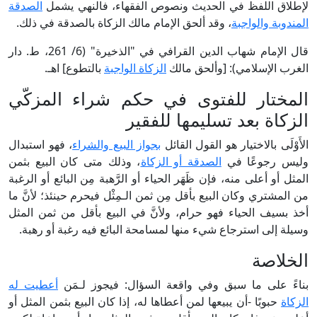
لإطلاق اللفظ في الحديث ونصوص الفقهاء، فالنهي يشمل
الصدقة
المندوبة والواجبة
، وقد ألحق الإمام مالك الزكاة بالصدقة في ذلك.
قال الإمام شهاب الدين القرافي في "الذخيرة" (6/ 261، ط. دار
الغرب الإسلامي): [وألحق مالك
الزكاة الواجبة
بالتطوع] اهـ.
المختار للفتوى في حكم شراء المزكّي
الزكاة بعد تسليمها للفقير
الأَوْلَى بالاختيار هو القول القائل
بجواز البيع والشراء
، فهو استبدال
وليس رجوعًا في
الصدقة أو الزكاة
، وذلك متى كان البيع بثمن
المثل أو أعلى منه، فإن ظَهَر الحياء أو الرَّهبة مِن البائع أو الرغبة
من المشتري وكان البيع بأقل مِن ثمن الـمِثْل فيحرم حينئذ؛ لأنَّ ما
أخذ بسيف الحياء فهو حرام، ولأنَّ في البيع بأقل من ثمن المثل
وسيلة إلى استرجاع شيء منها لمسامحة البائع فيه رغبة أو رهبة.
الخلاصة
بناءً على ما سبق وفي واقعة السؤال: فيجوز لـمَن
أعطيت له
الزكاة
حبوبًا -أن يبيعها لمن أعطاها له، إذا كان البيع بثمن المثل أو