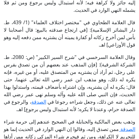
إليه جائز ولا كراهة فيه؛ لأنه استبدال وليس برجوع ومن ثم فلا
يشمله النهي الوارد في الحديث.
قال العلامة الطحاوي في "مختصر اختلاف العلماء" (1/ 439، ط.
دار البشائر الإسلامية): [في ارتجاع صدقته بالبيع: قال أصحابنا لا
بأس لمن أخرج زكاته أو كفارة يمينه أن يشتريه ممن دفعه إليه وهو
قول الأوزاعي] اهـ.
وقال العلامة السرخسي في "شرح السير الكبير" (ص: 2080، ط.
الشركة الشرقية): [فإن المذهب عند بعضهم أن من تصدق بفرس
على رجل، ثم أراد أن يشتريه من المتصدق عليه، أو من غيره، فإنه
يكره له ذلك، وهو مذهب ابن عمر رضي الله تعالى عنهما، حتى
قال: يكره له أن يشتريه، وإن اشتراه بأضعاف قيمته، واستدلوا بهذا
الحديث، فإن النبي صلى الله عليه وآله وسلم نهى عمر رضي الله
تعالى عنه عن ذلك، وجعل شراءه رجوعا في
الصدقة
، والرجوع في
الصدقة حرام، وعندنا لا يكره؛ لأنه استبدال وليس برجوع] اهـ.
وذهب بعض المالكية والحنابلة في الصحيح عندهم إلى حرمة شراء
الصدقة
ممن تصدق إليه، وقالوا إن النهي الوارد في الحديث إنما هو
للتحريم لا الكراهة، ومن ثم فيحرم شراء المزكي زكاته ممن أداها