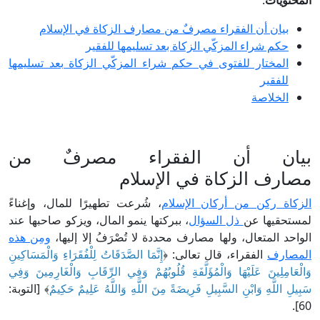
المحتويات
:
بيان أن الفقراء مصرفٌ من مصارف الزكاة في الإسلام
حكم شراء المزكّي الزكاة بعد تسليمها للفقير
المختار للفتوى في حكم شراء المزكّي الزكاة بعد تسليمها
للفقير
الخلاصة
بيان أن الفقراء مصرفٌ من
مصارف الزكاة في الإسلام
الزكاة ركن من أركان الإسلام
، شُرعت تطهيرًا للمال، وإغناءً
لمستحقيها عن
ذل السؤال
، ببركتها ينمو المال، ويزكو صاحبها عند
الواحد المتعال، ولها مصارف محددة لا تُصْرَفُ إلا إليها،
ومِن هذه
المصارف
الفقراء، قال تعالى: ﴿
إِنَّمَا الصَّدَقَاتُ لِلْفُقَرَاءِ وَالْمَسَاكِينِ
وَالْعَامِلِينَ عَلَيْهَا وَالْمُؤَلَّفَةِ قُلُوبُهُمْ وَفِي الرِّقَابِ وَالْغَارِمِينَ وَفِي
سَبِيلِ اللَّهِ وَابْنِ السَّبِيلِ فَرِيضَةً مِنَ اللَّهِ وَاللَّهُ عَلِيمٌ حَكِيمٌ
﴾ [التوبة:
60].