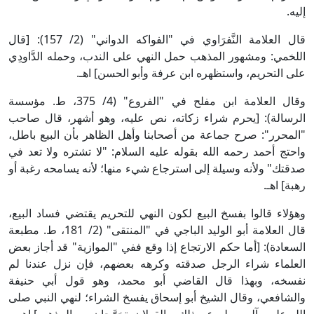
إليه.
قال العلامة النَّفرَاوي في "الفواكه الدواني" (2/ 157): [قال
اللخمي: ومشهور المذهب حمل النهي على الندب، وحمله الدَّاودِي
على التحريم، واستظهره ابن عرفة وأبو الحسن] اهـ.
وقال العلامة ابن مفلح في "الفروع" (4/ 375، ط. مؤسسة
الرسالة): [يحرم شراء زكاته، نص عليه، وهو أشهر، قال صاحب
"المحرر": صرح جماعة من أصحابنا وأهل الظاهر بأن البيع باطل،
واحتج أحمد رحمه الله بقوله عليه السلام: "لا تشتره ولا تعد في
صدقتك" ولأنه وسيلة إلى استرجاع شيء منها؛ لأنه يسامحه رغبة أو
رهبة] اهـ.
وهؤلاء قالوا بفسخ البيع لكون النهي للتحريم يقتضي فساد البيع،
قال العلامة أبو الوليد الباجي في "المنتقى" (2/ 181، ط. مطبعة
السعادة): [أما حكم الارتجاع إذا وقع ففي "الموازية" قد أجاز بعض
العلماء شراء الرجل صدقته وكرهه بعضهم، فإن نزل عندنا لم
نفسخه، وبهذا قال القاضي أبو محمد، وهو قول أبي حنيفة
والشافعي، وقال الشيخ أبو إسحاق يفسخ الشراء؛ لنهي النبي صلى