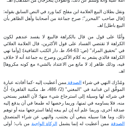
الله عليه وآله وسلم عن ذلك، والقولان يتخرَّجان من المذهب] اهـ.
ونقل بطلان البيع العلامة ابن مفلح كما ورد في النص السابق بقوله:
[قال صاحب "المحرر": صرح جماعة من أصحابنا وأهل الظاهر بأن
البيع باطل] اهـ.
وأمَّا على قول من قال بالكراهة فالبيع لا يفسد عندهم لكون
الكراهة لا تقتضي الفساد على قول الأكثرين، قال العلامة العلائي
في "تحقيق المراد" (ص: 63-64، ط. دار الكتب الثقافية): [وأما نهي
الكراهة فالذي يشعر به كلام الأكثرين وصرح به جماعة أنه لا خلاف
فيه، وذلك ظاهر إذ لا مانع من الاعتداد بالشيء مع كونه مكروها]
اهـ.
ومُدْرَك النهي في شراء
الصدقة
ممن أعطيت إليه -كما أفادته عبارة
الموفَّق ابن قدامة في "المغني" (2/ 486، ط. مكتبة القاهرة)- أَنَّ
في شرائه لها وسيلة إلى استرجاع شيء منها؛ لأن الفقير يستحي
منه، فلا يساومه في ثمنها، وربما رخصها له طمعا في أن يدفع إليه
صدقة أخرى، وربما علم أنه إن لم يبعه إياها استرجعها منه أو توهم
ذلك، وما هذا سبيله ينبغي أن يجتنب. والنهي عن شراء المتصدق
الصدقة
ممن أعطيت له إنما يشمل
الزكاة الواجبة
من باب؛ أولى