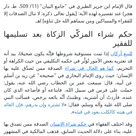
قال الإمام ابن جرير الطبري في "جامع البيان" (11/ 509، ط. دار
هجر) عند تفسيره لهذه الآية: [يقول تعالى ذكره: لا تنال الصدقات إلا
للفقراء والمساكين ومن سماهم الله جل ثناؤه] اهـ.
حكم شراء المزكّي الزكاة بعد تسليمها
للفقير
للبيع أركان
إذا تمت مستوفية شروطها فإنَّه يكون صحيحًا، بيد أنه
قد تعتريه بعض الأمور تُؤثِّر في حكمه التكليفي من حيث الكراهة أو
التحريم،
كما هو الحال في شراء
الصدقة ممن تَصدَّق عليه بها
الإنسان؛ حيث روى الإمام البخاري في "صحيحه" عن زيد بن أسلم
عن أبيه، قال: سمعت عمر بن الخطاب رضي الله عنه، يقول:
حملت على فرس في سبيل الله، فابتاعه أو فأضاعه الذي كان
عنده، فأردتُ أن أشتريه، وظننتُ أنَّه بائعه برخص، فسألت النبي
صلى الله عليه وآله وسلم، فقال: «
لا تشتره وإن بدرهم، فإن العائد
في هبته كالكلب يعود في قيئه
».
وقد اختلف الفقهاء في
حكم شراء الإنسان
الصدقة ممن تصدق بها
عليه، بناء على دلالة الحديث السابق، فذهب المالكية في المشهور