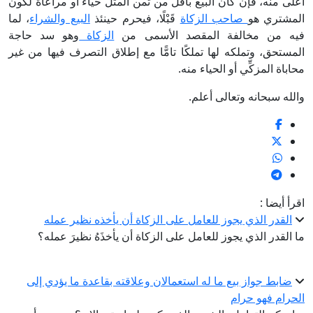
أعلى منه، فإن كان البيع بأقل من ثمن المثل حياء أو مراعاة لكون
المشتري هو
صاحب الزكاة
قَبْلًا، فيحرم حينئذ
البيع والشراء
، لما
فيه من مخالفة المقصد الأسمى من
الزكاة
وهو سد حاجة
المستحق، وتملكه لها تملكًا تامًّا مع إطلاق التصرف فيها من غير
محاباة المزكِّي أو الحياء منه.
والله سبحانه وتعالى أعلم.
اقرأ أيضا :
القدر الذي يجوز للعامل على الزكاة أن يأخذه نظير عمله
ما القدر الذي يجوز للعامل على الزكاة أن يأخذَهُ نظيرَ عمله؟
ضابط جواز بيع ما له استعمالان وعلاقته بقاعدة ما يؤدي إلى
الحرام فهو حرام