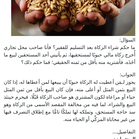
السؤال:
ما حكم شراء الزكاة بعد التسليم للفقير؟ فأنا صاحب محل تجاري
أُخرج زكاة مالي حبوبًا لمستحقيها، ثم يأتيني أحد المستحقين لبيع ما
أخَذَه، فأشتريه منه بأقل من ثمنه الحقيقي؛ فما حكم ذلك؟
الجواب:
يجوز لـمَن أعطيت له الزكاة حبوبًا أن يبيعها لمن أعطاها له، إذا كان
البيع بثمن المثل أو أعلى منه، فإن كان البيع بأقل من ثمن المثل
حياء أو مراعاة لكون المشتري هو صاحب الزكاة قَبْلًا، فيحرم حينئذ
البيع والشراء، لما فيه من مخالفة المقصد الأسمى من الزكاة وهو
سد حاجة المستحق، وتملكه لها تملكًا تامًّا مع إطلاق التصرف فيها
من غير محاباة المزكِّي أو الحياء منه.
التفاصيل....