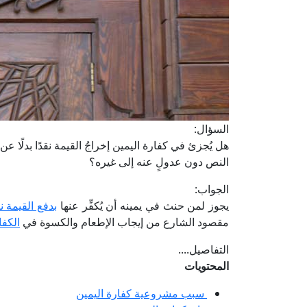
السؤال:
هل يُجزئ في كفارة اليمين إخراجُ القيمة نقدًا بدلًا ع
النص دون عدولٍ عنه إلى غيره؟
الجواب:
يجوز لمن حنث في يمينه أن يُكفِّر عنها
بدفع القيمة نق
مقصود الشارع من إيجاب الإطعام والكسوة في
الكفا
التفاصيل....
المحتويات
سبب مشروعية كفارة اليمين