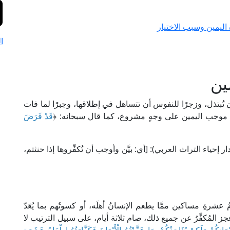
اليمين وسبب الاختيار
ا
ين
 تُبتذل، وزجرًا للنفوس أن تتساهل في إطلاقها، وجبرًا لما فات
ص من موجب اليمين على وجهٍ مشروع، كما قال سبحانه: ﴿
قَدْ فَرَضَ
 البَغَوِي في "معالم التنزيل" (5/ 117، ط. دار إحياء التراث العربي): [أي: بيَّن وأوجب أن تُكفِّروها إذا حنثتم،
شرةِ مساكين ممَّا يطعم الإنسانُ أهلَه، أو كسوتُهم بما يُعَدّ
ز المُكفِّرُ عن جميع ذلك، صام ثلاثة أيام، على سبيل الترتيب لا