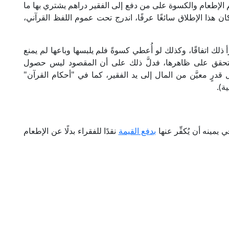
اسم الإطعام والكسوة على من دفع إلى الفقير دراهم يشتري بها ما
ان هذا الإطلاق سائغًا عرفًا، اندرج تحت عموم اللفظ القرآني،
جزأ ذلك اتفاقًا، وكذلك لو أُعطي كسوةً فلم يلبسها وباعها لم يمنع
 تتحقق على ظاهرها، فدلَّ ذلك على أن المقصود ليس حصول
قدرٍ معيَّن من المال إلى يد الفقير، كما في "أحكام القرآن"
مينه أن يُكفِّر عنها
بدفع القيمة
نقدًا للفقراء بدلًا عن الإطعام