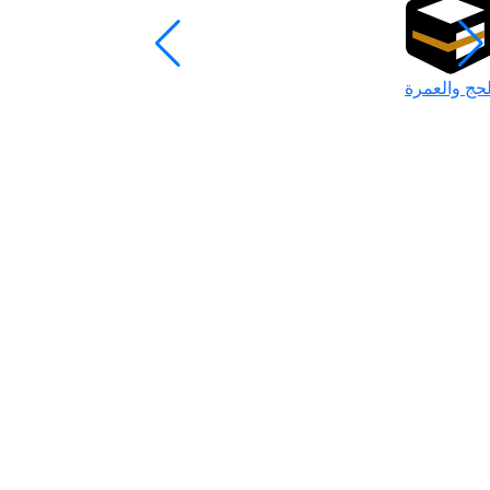
لحج والعمرة
رمضان