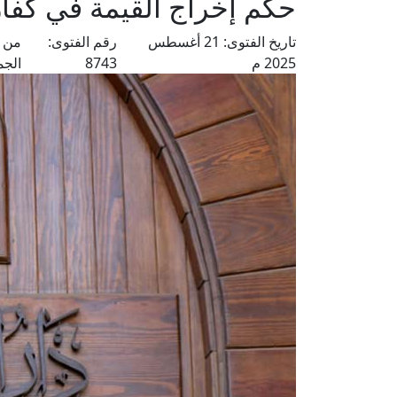
حكم إخراج القيمة في كفار
تاريخ الفتوى:
21 أغسطس
رقم الفتوى:
من ف
2025 م
8743
الجم