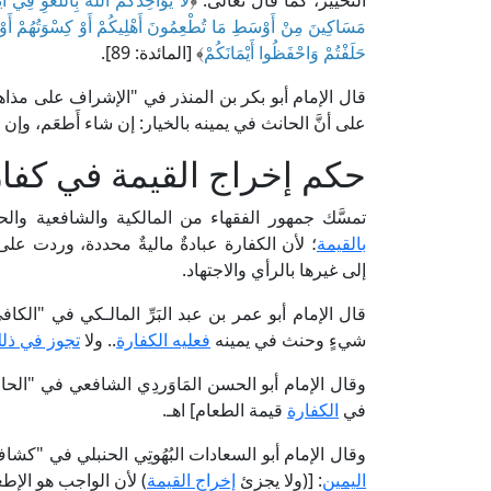
التخيير، كما قال تعالى: ﴿
لَا يُؤَاخِذُكُمُ اللَّهُ بِاللَّغْوِ فِي أ
مَسَاكِينَ مِنْ أَوْسَطِ مَا تُطْعِمُونَ أَهْلِيكُمْ أَوْ كِسْوَتُهُمْ أَوْ تَحْرِ
حَلَفْتُمْ وَاحْفَظُوا أَيْمَانَكُمْ
﴾ [المائدة: 89].
على أنَّ الحانث في يمينه بالخيار: إن شاء أَطعَم، وإن شا
حكم إخراج القيمة في كفار
تمسَّك جمهور الفقهاء من المالكية والشافعية وال
بالقيمة
؛ لأن الكفارة عبادةٌ ماليةٌ محددة، وردت على
إلى غيرها بالرأي والاجتهاد.
قال الإمام أبو عمر بن عبد البَرِّ المالـكي في "الكافي" (1/ 453، ط. مكتبة الري
شيءٍ وحنث في يمينه
فعليه الكفارة
.. ولا
تجوز في ذلك
في
الكفارة
قيمة الطعام] اهـ.
وقال الإمام أبو السعادات البُهُوتِي الحنبلي في "كشاف القناع" (5/ 388، ط. عالم الكتب)
اليمين
: [(ولا يجزئ
إخراج القيمة
) لأن الواجب هو الإطع