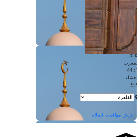
لفجر
4
لشروق
6
لظهر
1
لعصر
4:3
لمغرب
7 
لعشاء
9
عرض مواقيت الصلاة