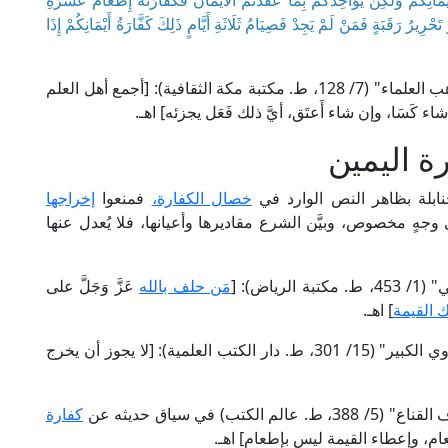
َيْمَانِكُمْ وَلَكِنْ يُؤَاخِذُكُمْ بِمَا عَقَّدْتُمُ الْأَيْمَانَ فَكَفَّارَتُهُ إِطْعَامُ عَشَرَةِ
يرُ رَقَبَةٍ فَمَنْ لَمْ يَجِدْ فَصِيَامُ ثَلَاثَةِ أَيَّامٍ ذَلِكَ كَفَّارَةُ أَيْمَانِكُمْ إِذَا
قال الإمام أبو بكر بن المنذر في "الإشراف على مذاهب العلماء" (7/ 128، ط. مكتبة مكة الثقافية): [أجمع أهل العلم
ء كَسَا، وإن شاء أَعتَق، أيَّ ذلك فَعَل يجزئه] اهـ.
ة اليمين
حنابلة بظاهر النص الوارد في
خصال الكفارة،
فمنعوا
إخراجها
 وجهٍ مخصوص، وبيَّن الشرع مقاديرها وأعيانها، فلا يُعدل عنها
اض): [
مَن حلف بالله
عَزَّ وَجَلَّ على
 القيمة
] اهـ.
وقال الإمام أبو الحسن المَاوَردِي الشافعي في "الحاوي الكبير" (15/ 301، ط. دار الكتب العلمية): [لا يجوز أن يخرج
 في سياق حديثه عن
كفارة
ام، وإعطاء القيمة ليس بإطعام] اهـ.