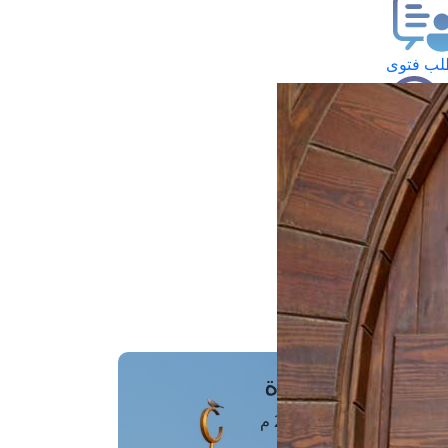
ب فتوى
تعلام عن فتوى
ز موعد
فتوى الهاتفية
َواقِيتُ الصَّـــلاة
اهرة · 07 أغسطس 2026 م