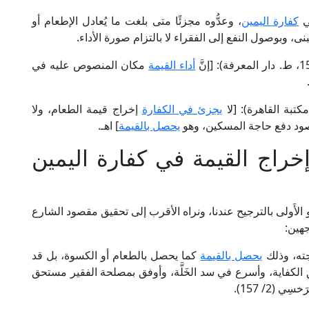
كفارة اليمين
، وعدُّوه مجزئًا متى بلغت ما يُعادل الإطعام أو
بنى، وبوصول النفع إلى الفقراء لا بالتزام صورة الأداء.
أداء القيمة
مكان المنصوص عليه في
يجزئ في الكفارة
إخراج قيمة الطعام، ولا
قصود دفع حاجة المسكين، وهو
يحصل بالقيمة
] اهـ.
خراج القيمة في كفارة اليمين
 الأَولى بالترجيح عندنا، ونراه الأقرب إلى تحقيق مقصود الشارع
هين:
جته، وذلك
يحصل بالقيمة
كما يحصل بالطعام أو الكسوة، بل قد
 الكفاية، وأسرع في سد الخَلَّة، وأوفق بمصلحة الفقير مستحق
(2/ 157).