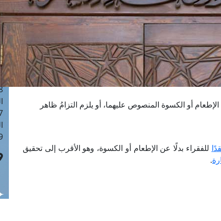
ا
 :41
ا
 :17
ا
 : 1
ا
8
ا
ن الإطعام أو الكسوة المنصوص عليهما، أو يلزم التزامُ ظاهر
: 44
ا
 :9
دًا
للفقراء بدلًا عن الإطعام أو الكسوة، وهو الأقرب إلى تحقيق
رة
.