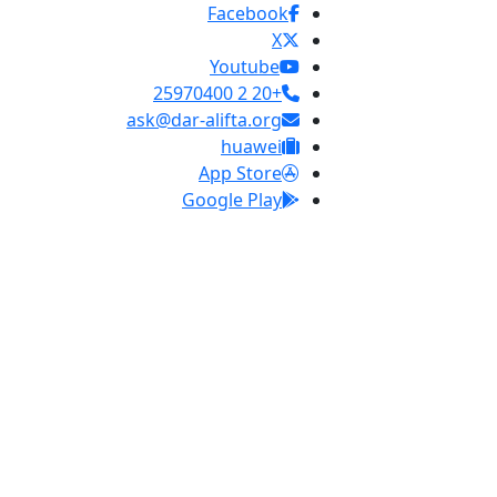
Facebook
X
Youtube
+20 2 25970400
ask@dar-alifta.org
huawei
App Store
Google Play