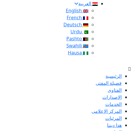
العربية
English
French
Deutsch
Urdu
Pashto
Swahili
Hausa
الرئيسية
فضيلة المفتى
الفتاوى
الإصدارات
الخدمات
المركز الإعلامى
المرئيات
هذا ديننا