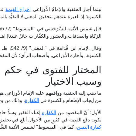
بينما أجاز الحنفية والإمامُ الأوزاعي
إخراج القيمة
في
الكسوة؛ إذ العبرة عندهم بتحقيق المعنى لا التقيُّد بالم
قال شمس الأئمة السَّرَخسِي في "المبسوط" (2/ 156، ط. دار المعرفة): [إنَّ
الزكاة والصدقات والعشور والكفَّارات جائزٌ عندنا] اهـ.
وقال الإمام ابن قُدَامة في "المغني" (9/ 542، ط. مكتبة القاهرة): [لا
الكسوة.. وأجازه الأوزاعي، وأصحاب الرأي؛ لأن الم
المختار للفتوى في حكم إ
وسبب الاختيار
ما ذهب إليه الحنفية ووافقهم عليه الإمام الأوزاعي هو
من إيجاب الإطعام والكسوة في
الكفارة
، وذلك من وج
الأول: أنَّ المقصود من
الكفارة
إغناء الفقير وسدُّ حا
يكون دفع القيمة في كثيرٍ من الأحوال أبلغ في تحقيق
كفارة اليمين
، كما في "المبسوط" لشمس الأئمة السَّرَخسِي 