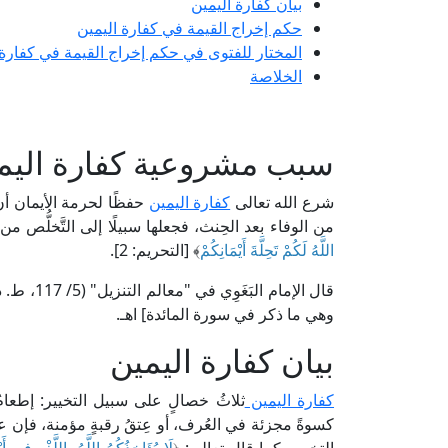
بيان كفارة اليمين
حكم إخراج القيمة في كفارة اليمين
المختار للفتوى في حكم إخراج القيمة في كفارة 
الخلاصة
سبب مشروعية كفارة اليم
شرع الله تعالى
كفارة اليمين
حفظًا لحرمة الأيمان أن
من الوفاء بعد الحِنث، فجعلها سبيلًا إلى التَّخلُّ
اللَّهُ لَكُمْ تَحِلَّةَ أَيْمَانِكُمْ
﴾ [التحريم: 2].
قال الإمام
وهي ما ذكر في سورة المائدة] اهـ.
بيان كفارة اليمين
كفارة اليمين
ثلاثُ خصالٍ على سبيل التخيير: إطعامُ ع
كسوةً مجزئة في العُرف، أو عِتقُ رقبةٍ مؤمنة، فإن عج