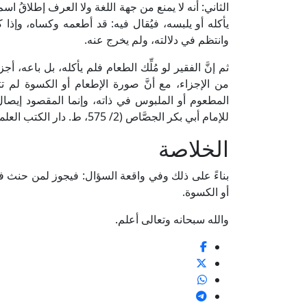
الثاني: أنه لا يمنع من جهة اللغة ولا العرف إطلاقُ 
يأكله أو يلبسه، فيُقال فيه: قد أطعمه وكساه، وإذا ك
وانتظم في دلالته، ولم يخرج عنه.
ثم إنَّ الفقير لو مُلِّك الطعام فلم يأكله، بل باعه، أ
من الإجزاء، مع أنَّ صورة الإطعام أو الكسوة لم
المطعوم أو الملبوس في ذاته، وإنما المقصود إيصال 
للإمام أبي بكر الجصَّاص (2/ 575، ط. دار الكتب العلمية).
الخلاصة
بناءً على ذلك وفي واقعة السؤال: فيجوز لمن حنث في ي
أو الكسوة.
والله سبحانه وتعالى أعلم.