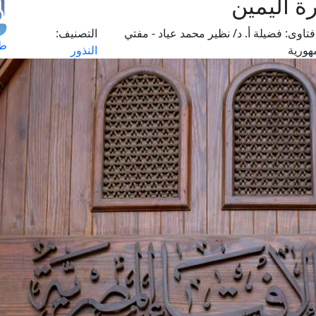
ة اليمين
تاوى:
فضيلة أ. د/ نظير محمد عياد - مفتي
التصنيف:
طل
هورية
النذور
اس
حج
ال
م
الق