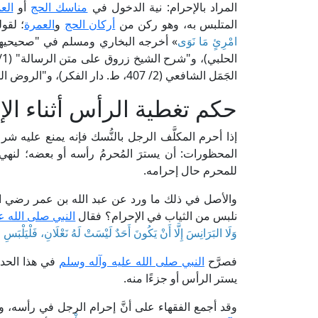
المراد بالإحرام: نية الدخول في
مناسك الحج
أو
الع
المتلبس به، وهو ركن من
أركان الحج
و
العمرة
؛ لقو
امْرِئٍ مَا نَوَى
الجَمَل الشافعي (2/ 407، ط. دار الفكر)، و"الروض المربع" لأبي السعادات البهوتي الحنبلي (ص: 285، ط. دار المؤيد).
حكم تغطية الرأس أثناء الإ
إذا أحرم المكلَّف الرجل بالنُّسك فإنه يمنع عليه شر
المحظورات: أن يسترَ المُحرمُ رأسه أو بعضه؛ لنه
للمحرم حال إحرامه.
والأصل في ذلك ما ورد عن عبد الله بن عمر رضي ال
نلبس من الثياب في الإحرام؟ فقال
النبي صلى الله ع
وَلَا البَرَانِسَ إِلَّا أَنْ يَكُونَ أَحَدٌ لَيْسَتْ لَهُ نَعْلَانِ، فَلْيَلْبَسِ
فصرَّح
النبي صلى الله عليه وآله وسلم
في هذا الحدي
يستر الرأس أو جزءًا منه.
وقد أجمع الفقهاء على أنَّ إحرام الرجل في رأسه، 