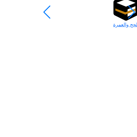
لحج والعمرة
رمضان