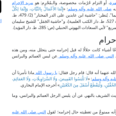
مرة
، أو التزام حُرُمات مخصوصة، والـمُحْرِم: هو
مريد الإحرام
له
صلى الله عليه وآله وسلم
: «
إِنَّمَا الأَعْمَالُ بِالنِّيَّاتِ، وَإِنَّمَا لِكُلِّ
» أخرجه البخاري ومسلم في "صحيحيهما". يُنظر: "حاشية ابن عابدين على الدر المختار" (2/ 479، ط.
ا
الحلبي)، و"شرح الشيخ زروق على متن الرسالة" (1/ 527، ط. دار الكتب العلمية)، و"حاشية الجَمَل" للشيخ سليمان
حرام
عًا أشياء كانت حلالًا له قبل إحرامه حتى يتحلل منه، ومن هذه
ي
النبي صلى الله عليه وآله وسلم
عن لبس العمائم والبرانس
له عنهما أنه قال: قام رجل فقال:
يا رسول الله
ماذا تأمرنا أن
ليه وآله وسلم
: «
لَا تَلْبَسُوا القَمِيصَ، وَلَا السَّرَاوِيلَاتِ، وَلَا العَمَائِمَ،
 الخُفَّيْنِ، وَلْيَقْطَعْ أَسْفَلَ مِنَ الكَعْبَيْنِ
» أخرجه الإمام البخاري.
ث الشريف بالنهي عن أن يلبس الرجل العمائم والبرانس، وما
وأنه ممنوعٌ من تغطيته حال إحرامه؛ لقول
النبي صلى الله عليه