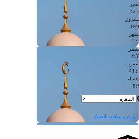
لفجر
4
لشروق
6
لظهر
1
لعصر
4:3
لمغرب
7 
لعشاء
9
عرض مواقيت الصلاة