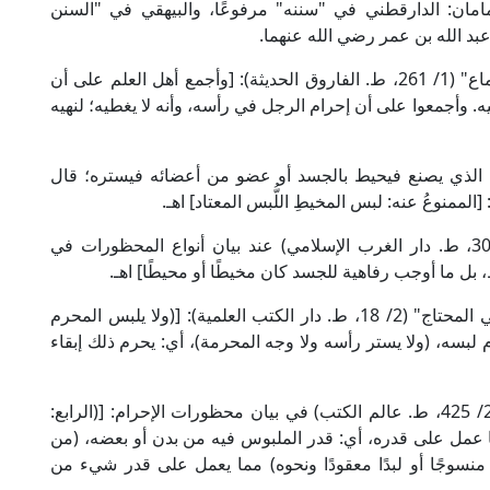
امان: الدارقطني في "سننه" مرفوعًا، والبيهقي في "السنن
بد الله بن عمر رضي الله عنهما.
قال الإمام ابن القطان في "الإقناع في مسائل الإجماع" (1/ 261، ط. الفاروق الحديثة): [وأجمع أهل العلم على أن
. وأجمعوا على أن إحرام الرجل في رأسه، وأنه لا يغطيه؛ لنهيه
الذي يصنع فيحيط بالجسد أو عضو من أعضائه فيستره؛ قال
وقال الإمام القرافي المالكي في "الذخيرة" (3/ 303، ط. دار الغرب الإسلامي) عند بيان أنواع المحظورات في
بل ما أوجب رفاهية للجسد كان مخيطًا أو محيطًا] اهـ.
وقال العلامة الخطيب الشربيني الشافعي في "مغني المحتاج" (2/ 18، ط. دار الكتب العلمية): [(ولا يلبس المحرم
 لبسه، (ولا يستر رأسه ولا وجه المحرمة)، أي: يحرم ذلك إبقاء
وقال العلامة البهوتي الحنبلي في "كشاف القناع" (2/ 425، ط. عالم الكتب) في بيان محظورات الإحرام: [(الرابع:
مما عمل على قدره، أي: قدر الملبوس فيه من بدن أو بعضه، (من
نسوجًا أو لبدًا معقودًا ونحوه) مما يعمل على قدر شيء من