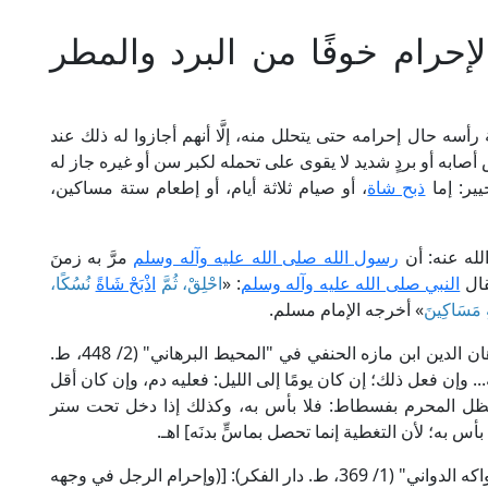
إحرام خوفًا من البرد والمطر
أسه حال إحرامه حتى يتحلل منه، إلَّا أنهم أجازوا له ذلك عند
ابه أو بردٍ شديد لا يقوى على تحمله لكبر سن أو غيره جاز له
يير: إما
ذبح شاة
، أو صيام ثلاثة أيام، أو إطعام ستة مساكين،
له عنه: أن
رسول الله صلى الله عليه وآله وسلم
مرَّ به زمنَ
قال
النبي صلى الله عليه وآله وسلم
: «
احْلِقْ، ثُمَّ
اذْبَحْ شَاةً
نُسُكًا،
َةِ مَسَاكِينَ
» أخرجه الإمام مسلم.
وقد تتابعت نصوص الفقهاء على ذلك؛ قال الشيخ برهان الدين ابن مازه الحنفي في "المحيط البرهاني" (2/ 448، ط.
.. وإن فعل ذلك؛ إن كان يومًا إلى الليل: فعليه دم، وإن كان أقل
تظل المحرم بفسطاط: فلا بأس به، وكذلك إذا دخل تحت ستر
س به؛ لأن التغطية إنما تحصل بماسٍّ بدنَه] اهـ.
وقال العلامة شهاب الدين النفراوي المالكي في "الفواكه الدواني" (1/ 369، ط. دار الفكر): [(وإحرام الرجل في وجهه