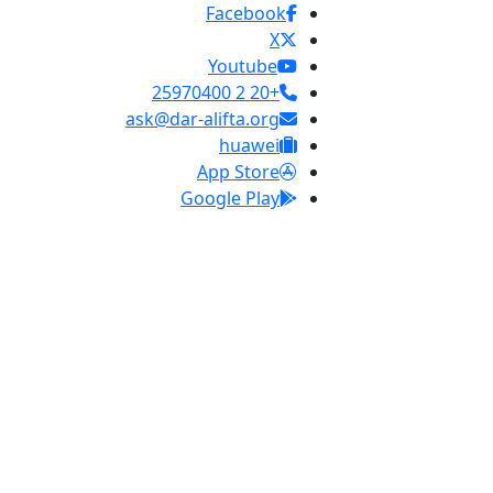
Facebook
X
Youtube
+20 2 25970400
ask@dar-alifta.org
huawei
App Store
Google Play