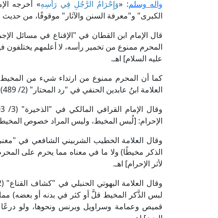
وآله وسلم
: «
وَإِحْرَامُ الرَّجُلِ فِي رَأْسِهِ
» أخرجه الإم
الكبرى" و"معرفة السنن والآثار" موقوفًا، من حديث ع
المحرم ممنوع من تخمير رأسه، لا أعلمهم يختلفون فيه
عليه السلام] اهـ.
كما أن المحرم ممنوع من ارتداء شيء من المخيط 
العلامة ابنُ عابدين الحنفي في "رد المحتار" (2/ 489): [الممنوعُ عنه: لبس المخيطِ اللُّبس المعتاد] اهـ.
الإحرام: [لُبس المخيط، وليس المراد خصوص المخيط، 
الذكر مخيطًا) ولا ما في معناه مما يحرم على المحرم
لأثر الإحرام] اهـ.
لبس الذَّكر المخيط قلَّ أو كثر في بدنه أو بعضه) 
قميص وعمامة وسراويل وبرنس ونحوها، ولو درعًا م