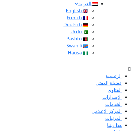
العربية
English
French
Deutsch
Urdu
Pashto
Swahili
Hausa
الرئيسية
فضيلة المفتى
الفتاوى
الإصدارات
الخدمات
المركز الإعلامى
المرئيات
هذا ديننا