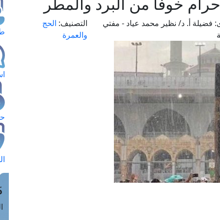
حرام خوفًا من البرد والمطر
:
فضيلة أ. د/ نظير محمد عياد - مفتي
التصنيف:
الحج
طل
ة
والعمرة
اس
حج
ال
م
الق