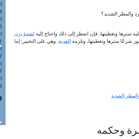
ا
 :42
رد والمطر الشديد؟
ا
 :18
يه سترها وتغطيتها، فإن اضطر إلى ذلك واحتاج إليه
لشدة برد،
ا
وز شرعًا سترها وتغطيتها، وتلزمه
الفدية
، وهي على التخيير: إما
 : 1
ا
7
ا
: 43
ا
 :8
والمطر الشديد
مرة وحكمه