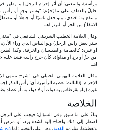
ورأسه)، والمعنى: أن أثر إحرام الرجل إنما يظهر في
خليلٌ بالعطف على ما يَحرُم: "وستر وجهٍ أو رأسٍ ب
وانتفع به: افتدى، ولو فعل ناسيًا أو جاهلًا أو مضطرًّا
الانتفاعُ من الحر أو البرد] اهـ.
ستر بعض رأس الرجل) ولو البياض الذي وراء الأذن، سوا
أو غيره؛ كالعمامة والطيلسان والخرقة، وكذا الطين وا
من حرٍّ أو بردٍ أو مداواة، كأن جرح رأسه فشد عليه 
اهـ.
الإحرام: [(الثالث: تغطية الرأس)، أي: رأس الذكر إجم
غيره (ولو بقرطاس به دواء، أو لا دواء به، أو غطاه بطي
الخلاصة
بناءً على ما سبق وفي السؤال: فيجب على الرجل ك
اضطر إلى ذلك واحتاج إليه لشدة برد، أو مرض أص
وتغطيتها، وتلزمه
الفدية
، وهي على التخيير: إما
ذبح شا