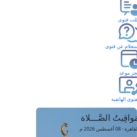
ب فتوى
تعلام عن فتوى
ز موعد
فتوى الهاتفية
َواقِيتُ الصَّـــلاة
اهرة · 08 أغسطس 2026 م