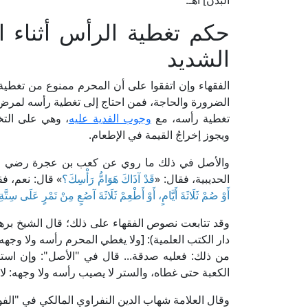
البدن] اهـ.
حكم تغطية الرأس أثناء ال
الشديد
الفقهاء وإن اتفقوا على أن المحرم ممنوع من تغطية ر
الضرورة والحاجة، فمن احتاج إلى تغطية رأسه لمرض أص
تغطية رأسه، مع
وجوب الفدية عليه
، وهي على التخ
ويجوز إخراجُ القيمة في الإطعام.
والأصل في ذلك ما روي عن كعب بن عجرة رضي ال
الحديبية، فقال: «
قَدْ آذَاكَ هَوَامُّ رَأْسِكَ؟
» قال: نعم، ف
أَوْ صُمْ ثَلَاثَةَ أَيَّامٍ، أَوْ أَطْعِمْ ثَلَاثَةَ آصُعٍ مِنْ تَمْرٍ عَلَى سِتّ
دار الكتب العلمية): [ولا يغطي المحرم رأسه ولا وجهه.
من ذلك: فعليه صدقة... قال في "الأصل": وإن اس
الكعبة حتى غطاه، والستر لا يصيب رأسه ولا وجهه: لا بأ