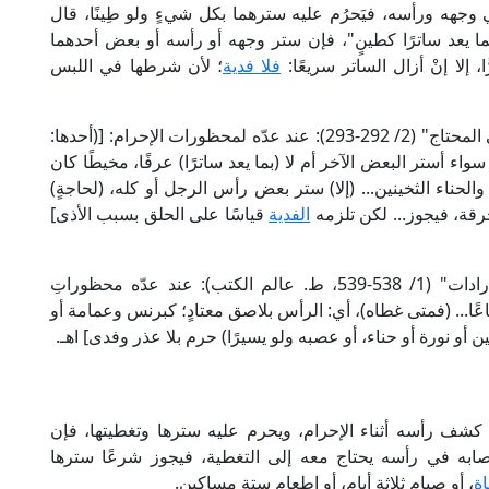
 وجهه ورأسه، فيَحرُم عليه سترهما بكل شيءٍ ولو طِينًا، قال
ما يعد ساترًا كطينٍ"، فإن ستر وجهه أو رأسه أو بعض أحدهما
، إلا إنْ أزال الساتر سريعًا:
فلا فدية
؛ لأن شرطها في اللبس
وقال العلامة الخطيب الشربيني الشافعي في "مغني المحتاج" (2/ 292-293): عند عدّه لمحظورات الإحرام: [(أحدها:
ء أستر البعض الآخر أم لا (بما يعد ساترًا) عرفًا، مخيطًا كان
لحناء الثخينين... (إلا) ستر بعض رأس الرجل أو كله، (لحاجةٍ)
خرقة، فيجوز... لكن تلزمه
الفدية
قياسًا على الحلق بسبب الأذى]
وقال العلامة البهوتي الحنبلي في "شرح منتهى الإرادات" (1/ 538-539، ط. عالم الكتب): عند عدّه محظوراتِ
اعًا... (فمتى غطاه)، أي: الرأس بلاصق معتادٍ؛ كبرنس وعمامة أو
ن أو نورة أو حناء، أو عصبه ولو يسيرًا) حرم بلا عذر وفدى] اهـ.
شف رأسه أثناء الإحرام، ويحرم عليه سترها وتغطيتها، فإن
ابه في رأسه يحتاج معه إلى التغطية، فيجوز شرعًا سترها
ة
، أو صيام ثلاثة أيام، أو إطعام ستة مساكين.