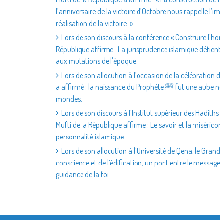
l’anniversaire de la victoire d’Octobre nous rappelle l’i
réalisation de la victoire. »
Lors de son discours à la conférence « Construire l'h
République affirme : La jurisprudence islamique détient
aux mutations de l'époque.
Lors de son allocution à l’occasion de la célébration 
a affirmé : la naissance du Prophète ﷺ fut une aube nouvelle pour l’humanité et un message de miséricorde pour les
mondes.
Lors de son discours à l’Institut supérieur des Hadith
Mufti de la République affirme : Le savoir et la miséric
personnalité islamique.
Lors de son allocution à l’Université de Qena, le Grand 
conscience et de l’édification, un pont entre le message de
guidance de la foi.