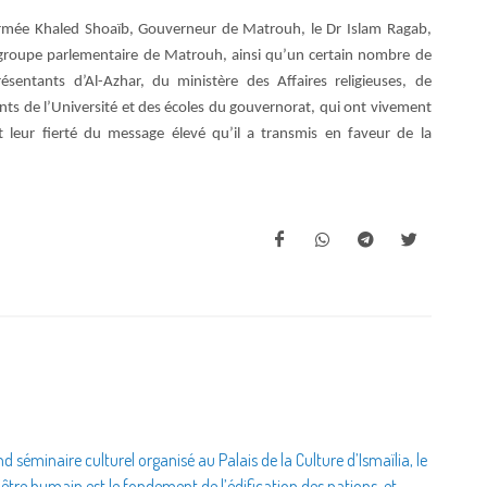
’armée Khaled Shoaïb, Gouverneur de Matrouh, le Dr Islam Ragab,
 groupe parlementaire de Matrouh, ainsi qu’un certain nombre de
ésentants d’Al-Azhar, du ministère des Affaires religieuses, de
ants de l’Université et des écoles du gouvernorat, qui ont vivement
 leur fierté du message élevé qu’il a transmis en faveur de la
 séminaire culturel organisé au Palais de la Culture d’Ismaïlia, le
l’être humain est le fondement de l’édification des nations, et