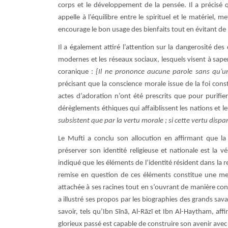
corps et le développement de la pensée. Il a précisé q
appelle à l’équilibre entre le spirituel et le matériel, 
encourage le bon usage des bienfaits tout en évitant de
Il a également attiré l’attention sur la dangerosité de
modernes et les réseaux sociaux, lesquels visent à sape
coranique :
{Il ne prononce aucune parole sans qu’un
précisant que la conscience morale issue de la foi consti
actes d’adoration n’ont été prescrits que pour purifi
dérèglements éthiques qui affaiblissent les nations et le
subsistent que par la vertu morale ; si cette vertu dispara
Le Mufti a conclu son allocution en affirmant que la
préserver son identité religieuse et nationale est la v
indiqué que les éléments de l’identité résident dans la rel
remise en question de ces éléments constitue une mena
attachée à ses racines tout en s’ouvrant de manière cons
a illustré ses propos par les biographies des grands savan
savoir, tels qu’Ibn Sīnā, Al-Rāzī et Ibn Al-Haytham, aff
glorieux passé est capable de construire son avenir avec