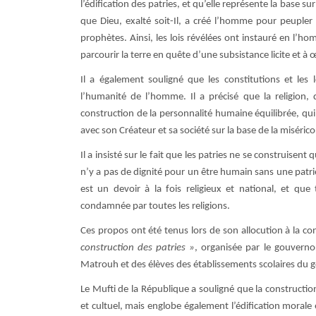
l’édification des patries, et qu’elle représente la base su
que Dieu, exalté soit-Il, a créé l’homme pour peupler l
prophètes. Ainsi, les lois révélées ont instauré en l’h
parcourir la terre en quête d’une subsistance licite et à
Il a également souligné que les constitutions et les 
l’humanité de l’homme. Il a précisé que la religion, 
construction de la personnalité humaine équilibrée, qui c
avec son Créateur et sa société sur la base de la miséricord
Il a insisté sur le fait que les patries ne se construisent 
n’y a pas de dignité pour un être humain sans une patrie q
est un devoir à la fois religieux et national, et que
condamnée par toutes les religions.
Ces propos ont été tenus lors de son allocution à la co
construction des patries »
, organisée par le gouverno
Matrouh et des élèves des établissements scolaires du 
Le Mufti de la République a souligné que la constructio
et cultuel, mais englobe également l’édification morale