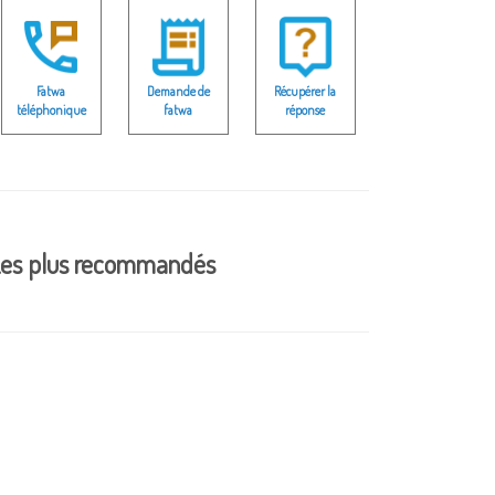
Fatwa
Demande de
Récupérer la
téléphonique
fatwa
réponse
es plus recommandés