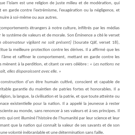
ue l’islam est une religion de juste milieu et de modération, qui
met en garde contre l’extrémisme, l’exagération ou la négligence, et
 nuire à soi-même ou aux autres.
s comportements étrangers à notre culture, infiltrés par les médias
r le système de valeurs et de morale. Son Éminence a cité le verset
 observateur vigilant ne soit présent}
(Sourate Qāf, verset 18),
tue la meilleure protection contre les dérives. Il a affirmé que les
er l’âme et raffiner le comportement, mettant en garde contre les
s mènent à la perdition, et citant ce vers célèbre :
« Les nations ne
ît, elles disparaissent avec elle. »
 construction d’un être humain cultivé, conscient et capable de
éritable garantie du maintien de patries fortes et honorables. Il a
igion, la langue, la civilisation et la patrie, et que toute atteinte ou
ce existentielle pour la nation. Il a appelé la jeunesse à rester
ciente au monde, sans renoncer à ses valeurs et à ses principes. Il
ts qui ont illuminé l’histoire de l’humanité par leur science et leur
irmant que la nation qui connaît la valeur de ses savants et de son
 une volonté inébranlable et une détermination sans faille.