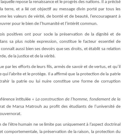
r laquelle repose la renaissance et le progrès des nations. Il a précisé
a terre, et a lié cet objectif au message divin porté par tous les
omme les valeurs de vérité, de bonté et de beauté, l’encourageant à
 œuvrer pour le bien de l’humanité et l’intérêt commun.
lois positives ont pour socle la préservation de la dignité et de
dans sa plus noble expression, constitue le facteur essentiel de
onnaît aussi bien ses devoirs que ses droits, et établit sa relation
e, de la justice et de la vérité.
que par les efforts de leurs fils, armés de savoir et de vertus, et qu’il
ui l’abrite et le protège. Il a affirmé que la protection de la patrie
 trahir la patrie ou lui nuire constitue une forme de corruption
nférence intitulée
« La construction de l’homme, fondement de la
rat de Marsa Matrouh au profit des étudiants de l’université de
gouvernorat.
n de l’être humain ne se limite pas uniquement à l’aspect doctrinal
 et comportementale, la préservation de la raison, la protection du