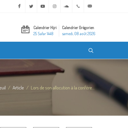
Facebook
Twitter
Youtube
Instagram
Soundcloud
+20 2 25970400
ask@dar-alifta.org
Calendrier Hijri
Calendrier Grégorien
25 Safar 1448
samedi, 08 août 2026
euil
Article
Lors de son allocution à la confére...