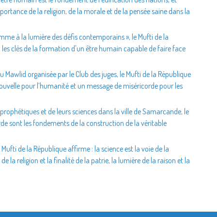
mportance de la religion, de la morale et de la pensée saine dans la
omme à la lumière des défis contemporains », le Mufti de la
 les clés de la formation d'un être humain capable de faire face
du Mawlid organisée par le Club des juges, le Mufti de la République
s prophétiques et de leurs sciences dans la ville de Samarcande, le
orde sont les fondements de la construction de la véritable
Mufti de la République affirme : la science est la voie de la
 la religion et la finalité de la patrie, la lumière de la raison et la