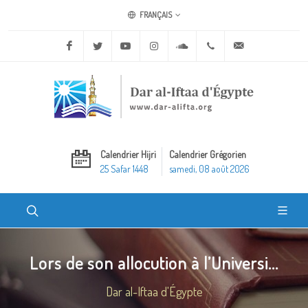
FRANÇAIS
Facebook
Twitter
Youtube
Instagram
Soundcloud
+20 2 25970400
ask@dar-alifta.o
Calendrier Hijri
Calendrier Grégorien
25 Safar 1448
samedi, 08 août 2026
Lors de son allocution à l’Universi...
Dar al-Iftaa d'Égypte