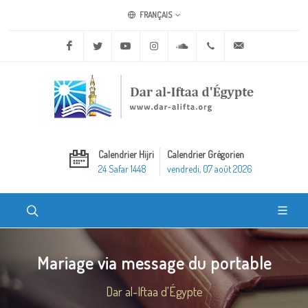
FRANÇAIS
Facebook
Twitter
Youtube
Instagram
Soundcloud
+20 2 25970400
ask@dar-alifta.o
Calendrier Hijri
Calendrier Grégorien
24 Safar 1448
vendredi, 07 août 2026
Mariage via message du portable
Dar al-Iftaa d'Égypte