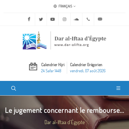
FRANÇAIS
Facebook
Twitter
Youtube
Instagram
Soundcloud
+20 2 25970400
ask@dar-alifta.o
Calendrier Hijri
Calendrier Grégorien
24 Safar 1448
vendredi, 07 août 2026
Le jugement concernant le rembourse...
Dar al-Iftaa d'Égypte