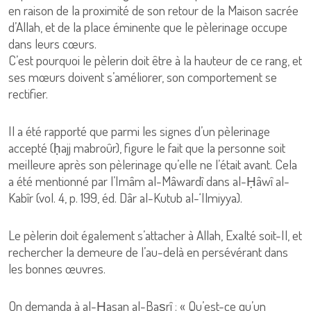
en raison de la proximité de son retour de la Maison sacrée
d’Allah, et de la place éminente que le pèlerinage occupe
dans leurs cœurs.
C’est pourquoi le pèlerin doit être à la hauteur de ce rang, et
ses mœurs doivent s’améliorer, son comportement se
rectifier.
Il a été rapporté que parmi les signes d’un pèlerinage
accepté (ḥajj mabroûr), figure le fait que la personne soit
meilleure après son pèlerinage qu’elle ne l’était avant. Cela
a été mentionné par l’Imâm al-Mâwardî dans al-Ḥâwî al-
Kabîr (vol. 4, p. 199, éd. Dâr al-Kutub al-‘Ilmiyya).
Le pèlerin doit également s’attacher à Allah, Exalté soit-Il, et
rechercher la demeure de l’au-delà en persévérant dans
les bonnes œuvres.
On demanda à al-Ḥasan al-Baṣrî : « Qu’est-ce qu’un