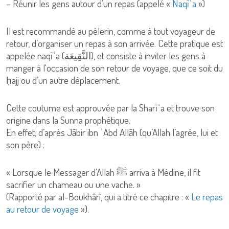
– Réunir les gens autour d’un repas (appelé «
Naqīʿa
»)
Il est recommandé au pèlerin, comme à tout voyageur de
retour, d’organiser un repas à son arrivée. Cette pratique est
appelée naqīʿa (النَّقِيعَة), et consiste à inviter les gens à
manger à l'occasion de son retour de voyage, que ce soit du
ḥajj ou d’un autre déplacement.
Cette coutume est approuvée par la Sharīʿa et trouve son
origine dans la Sunna prophétique.
En effet, d’après Jābir ibn ʿAbd Allāh (qu’Allah l’agrée, lui et
son père) :
« Lorsque le Messager d’Allah ﷺ arriva à Médine, il fit
sacrifier un chameau ou une vache. »
(Rapporté par al-Boukhârî, qui a titré ce chapitre : «
Le repas
au retour de voyage
»).