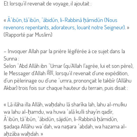
Et lorsqu’il revenait de voyage, il ajoutait :
«
Āʾibūn, tāʾibūn, ʿābidūn, li-Rabbinā ḥāmidūn (Nous
revenons repentants, adorateurs, louant notre Seigneur).
»
(Rapporté par Muslim)
– Invoquer Allah par la prière légiférée à ce sujet dans la
Sunna :
Selon ʿAbd Allāh ibn ʿUmar (qu’Allah l’agrée, lui et son père),
le Messager d’Allah ﷺ, lorsqu’il revenait d’une expédition,
d’un pèlerinage ou d’une ʿumra, prononçait le takbīr (Allāhu
Akbar) trois fois sur chaque hauteur du terrain, puis disait :
« Lā ilāha illa Allāh, waḥdahu lā sharīka lah, lahu al-mulku
wa lahu al-ḥamdu, wa huwa ʿalā kulli shay’in qadīr,
Āʾibūn, tāʾibūn, ʿābidūn, sājidūn, li-Rabbinā ḥāmidūn,
ṣadaqa Allāhu waʿdah, wa naṣara ʿabdah, wa hazama al-
aḥzāba waḥdah. »