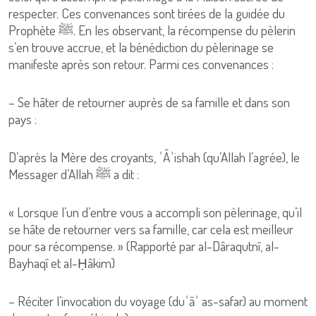
respecter. Ces convenances sont tirées de la guidée du
Prophète ﷺ. En les observant, la récompense du pèlerin
s’en trouve accrue, et la bénédiction du pèlerinage se
manifeste après son retour. Parmi ces convenances :
– Se hâter de retourner auprès de sa famille et dans son
pays :
D’après la Mère des croyants, ʿĀʾishah (qu’Allah l’agrée), le
Messager d’Allah ﷺ a dit :
« Lorsque l’un d’entre vous a accompli son pèlerinage, qu’il
se hâte de retourner vers sa famille, car cela est meilleur
pour sa récompense. » (Rapporté par al-Dâraqutnî, al-
Bayhaqî et al-Ḥâkim)
– Réciter l’invocation du voyage (duʿāʾ as-safar) au moment