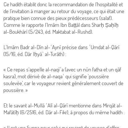
Ce hadith établit donc la recommandation de l’hospitalité et
de l’invitation à manger au retour du voyage, ce qui était une
pratique bien connue des pieux prédécesseurs (salaf).
Comme le rapporte l’Imâm Ibn Baṭṭāl dans Sharḥ Ṣaḥīḥ
al-Boukhārī (5/243, éd. Maktabat al-Rushd).
L’Imâm Badr al-Dīn al-ʿAynī précise dans ʿUmdat al-Qārī
(15/16, éd. Dār Iḥyāʾ al-Turāth) :
« Ce repas s'appelle al-naqīʿa (avec un nūn fatha et un qāf
kasra), mot dérivé de al-naqaʿ qui signifie ‘poussière
soulevée’, car le voyageur revient généralement couvert de
poussière. »
Et le savant al-Mullā ʿAlī al-Qārī mentionne dans Mirqāt al-
Mafātīḥ (6/2516, éd. Dār al-Fikr), à propos du même hadith :
« Il est une Sunna pour celui qui revient de voyage d’offrir