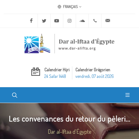
FRANÇAIS
Facebook
Twitter
Youtube
Instagram
Soundcloud
+20 2 25970400
ask@dar-alifta.o
Calendrier Hijri
Calendrier Grégorien
24 Safar 1448
vendredi, 07 août 2026
Les convenances du retour du pèleri...
Dar al-Iftaa d'Égypte