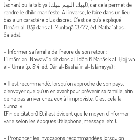
(adhān) ou la talbiya (لبيك اللهم لبيك), car cela permet de
rendre le dhikr manifeste. À l’inverse, le faire dans un lieu
bas a un caractère plus discret. C’est ce qu’a expliqué
l’Imâm al-Bājī dans al-Muntaqā (3/77, éd. Maṭbaʿat as-
Saʿāda).
– Informer sa famille de l’heure de son retour :
L’Imâm an-Nawawî a dit dans al-Īḍāḥ fī Manāsik al-Ḥajj wa
al-ʿUmra (p. 514, éd. Dār al-Bashāʾir al-Islāmiyya) :
« Il est recommandé, lorsqu’on approche de son pays,
d’envoyer quelqu’un en avant pour prévenir sa famille, afin
de ne pas arriver chez eux à l’improviste. C’est cela la
Sunna. »
[Fin de citation] Et il est évident que le moyen d'informer
varie selon les époques (téléphone, message, etc.).
– Prononcer les invocations recommandées lorsqu’on