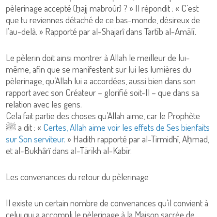
pèlerinage accepté (ḥajj mabroûr) ? » Il répondit : « C’est
que tu reviennes détaché de ce bas-monde, désireux de
l’au-delà. » Rapporté par al-Shajarî dans Tartīb al-Amālī.
Le pèlerin doit ainsi montrer à Allah le meilleur de lui-
même, afin que se manifestent sur lui les lumières du
pèlerinage, qu’Allah lui a accordées, aussi bien dans son
rapport avec son Créateur – glorifié soit-Il – que dans sa
relation avec les gens.
Cela fait partie des choses qu’Allah aime, car le Prophète
ﷺ a dit : «
Certes, Allah aime voir les effets de Ses bienfaits
sur Son serviteur.
» Hadith rapporté par al-Tirmidhî, Aḥmad,
et al-Bukhârî dans al-Tārīkh al-Kabīr.
Les convenances du retour du pèlerinage
Il existe un certain nombre de convenances qu’il convient à
celui qui a accompli le pèlerinage à la Maison sacrée de