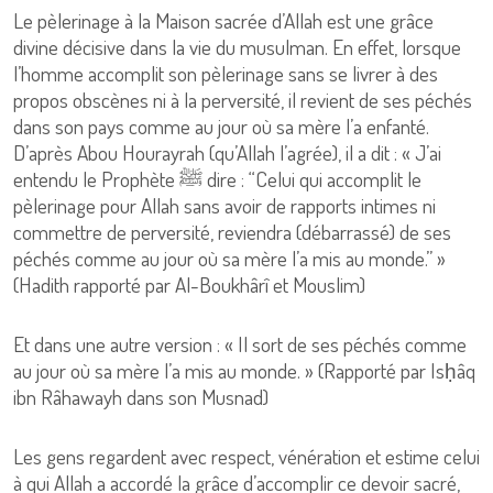
Le pèlerinage à la Maison sacrée d’Allah est une grâce
divine décisive dans la vie du musulman. En effet, lorsque
l’homme accomplit son pèlerinage sans se livrer à des
propos obscènes ni à la perversité, il revient de ses péchés
dans son pays comme au jour où sa mère l’a enfanté.
D’après Abou Hourayrah (qu’Allah l’agrée), il a dit : « J’ai
entendu le Prophète ﷺ dire : “Celui qui accomplit le
pèlerinage pour Allah sans avoir de rapports intimes ni
commettre de perversité, reviendra (débarrassé) de ses
péchés comme au jour où sa mère l’a mis au monde.” »
(Hadith rapporté par Al-Boukhârî et Mouslim)
Et dans une autre version : « Il sort de ses péchés comme
au jour où sa mère l’a mis au monde. » (Rapporté par Isḥâq
ibn Râhawayh dans son Musnad)
Les gens regardent avec respect, vénération et estime celui
à qui Allah a accordé la grâce d’accomplir ce devoir sacré,