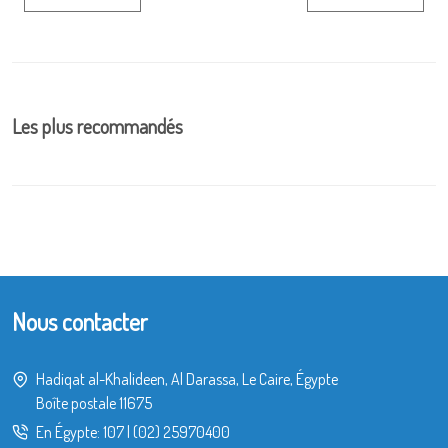
Les plus recommandés
Nous contacter
Hadiqat al-Khalideen, Al Darassa, Le Caire, Égypte
Boîte postale 11675
En Égypte:
107
|
(02) 25970400