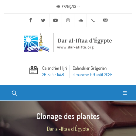
FRANÇAIS
Facebook
Twitter
Youtube
Instagram
Soundcloud
+20 2 25970400
ask@dar-alifta.o
Calendrier Hijri
Calendrier Grégorien
26 Safar 1448
dimanche, 09 août 2026
Clonage des plantes
Dar al-Iftaa d'Égypte