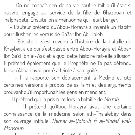
- On ne connaît rien de sa vie sauf le fait qu'il était si
pauvre, engagé au service de la fille de Ghazouan et
inalphabète. Ensuite, on a mentionné qu'il était berger.
- L’auteur prétend qu'Abou-Horayra a inventé un Hadith
pour illustrer les vertus de Ga'far Ibn Abi-Taleb.
- Ensuite, il s'est revenu à l'histoire de la bataille de
Khaybar, à ce qui s'est passé entre Abou-Horayra et Abban
Ibn Sa'd Ibn al-’Ass et à quoi cette histoire fait-elle allusion.
Il prétend également que le Prophète ne l'a pas défendu
lorsqu’Abban avait porté atteinte à sa dignité.
- Il a rapporté son déplacement à Médine et cité
certaines versions à propos de sa faim et des arguments
prouvant qu'il importunait les gens en mendiant.
- Il prétend qu'il a pris fuite lors la bataille de
Mo'tah
.
- Il prétend qu'Abou-Horayra avait une certaine
connaissance de la médecine selon ath-Tha'alébey dans
son ouvrage intitulé
Thimar al-Qoloub fi al-Modaf wal-
Mansoub
.