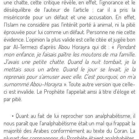
une chatte, cette critique révèle, en effet, l'ignorance et le
déséquilibre de l'auteur de l'article ; car il a pris la
miséricorde pour un défaut et une accusation. En effet,
l'Islam ne considère pas l'intérêt porté à animal, ni la pitié
éprouvée pour lui comme un défaut. Personne ne nie cette
évidence. L'opinion la plus valide est celle citée et jugée bon
par Al-Termezi d'après Abou Horayra qui dit : «
Pendant
mon enfance, je faisais paître les moutons de ma famille.
J'avais une petite chatte. Quand la nuit tombait, je la
mettais sous un arbre. Quand le jour se levait, je la
reprenais pour s'amuser avec elle. C'est pourquoi, on m'a
surnommé Abou-Horayra
. ». Toute autre version que celle-
ci est invalide. Le Prophète l'appelait ainsi à titre d'éloge et
par pitié.
• Quant au fait de lui reprocher son analphabétisme, il
nous paraît que l'analphabétisme était un mal qui frappait la
majorité des Arabes conformément au texte du Coran. La
plupart des compagnons du Prophète étaient analphabètes.