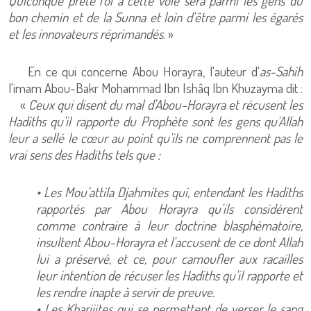
Quiconque prête foi à cette voie sera parmi les gens du
bon chemin et de la Sunna et loin d'être parmi les égarés
et les innovateurs réprimandés
. »
En ce qui concerne Abou Horayra, l'auteur d'
as-Sahih
l'imam Abou-Bakr Mohammad Ibn Ishâq Ibn Khuzayma dit :
«
Ceux qui disent du mal d'Abou-Horayra et récusent les
Hadiths qu'il rapporte du Prophète sont les gens qu'Allah
leur a sellé le cœur au point qu'ils ne comprennent pas le
vrai sens des Hadiths tels que :
• Les Mou’attila Djahmites qui, entendant les Hadiths
rapportés par Abou Horayra qu'ils considèrent
comme contraire à leur doctrine blasphématoire,
insultent Abou-Horayra et l'accusent de ce dont Allah
lui a préservé, et ce, pour camoufler aux racailles
leur intention de récuser les Hadiths qu'il rapporte et
les rendre inapte à servir de preuve.
• Les Kharijites qui se permettent de verser le sang