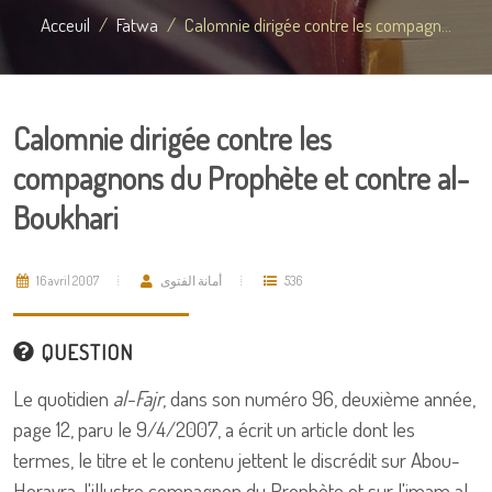
Acceuil
Fatwa
Calomnie dirigée contre les compagn...
Calomnie dirigée contre les
compagnons du Prophète et contre al-
Boukhari
16 avril 2007
أمانة الفتوى
536
QUESTION
Le quotidien
al-Fajr
, dans son numéro 96, deuxième année,
page 12, paru le 9/4/2007, a écrit un article dont les
termes, le titre et le contenu jettent le discrédit sur Abou-
Horayra, l'illustre compagnon du Prophète et sur l'imam al-