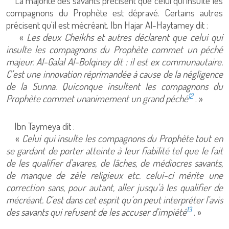
La majorité des savants précisent que celui qui insulte les
compagnons du Prophète est dépravé. Certains autres
précisent qu'il est mécréant. Ibn Hajar Al-Haytamey dit :
«
Les deux Cheikhs et autres déclarent que celui qui
insulte les compagnons du Prophète commet un péché
majeur. Al-Galal Al-Bolqiney dit : il est ex communautaire.
C'est une innovation réprimandée à cause de la négligence
de la Sunna. Quiconque insultent les compagnons du
12
Prophète commet unanimement un grand péché
. »
Ibn Taymeya dit :
«
Celui qui insulte les compagnons du Prophète tout en
se gardant de porter atteinte à leur fiabilité tel que le fait
de les qualifier d'avares, de lâches, de médiocres savants,
de manque de zèle religieux etc. celui-ci mérite une
correction sans, pour autant, aller jusqu'à les qualifier de
mécréant. C'est dans cet esprit qu'on peut interpréter l'avis
13
des savants qui refusent de les accuser d'impiété
. »