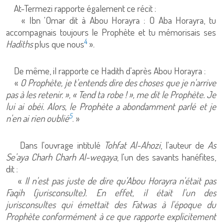
At-Termezi rapporte également ce récit :
« Ibn ‘Omar dit à Abou Horayra : O Aba Horayra, tu
accompagnais toujours le Prophète et tu mémorisais ses
4
Hadiths
plus que nous
».
De même, il rapporte ce Hadith d'après Abou Horayra :
«
O Prophète, je t'entends dire des choses que je n'arrive
pas à les retenir. », « Tend ta robe ! », me dit le Prophète. Je
lui ai obéi. Alors, le Prophète a abondamment parlé et je
5
n'en ai rien oublié
. »
Dans l'ouvrage intitulé
Tohfat Al-Ahozi
, l'auteur de
As
Se'aya Charh Charh Al-weqaya
, l'un des savants hanéfites,
dit :
«
Il n'est pas juste de dire qu'Abou Horayra n'était pas
Faqih (jurisconsulte). En effet, il était l'un des
jurisconsultes qui émettait des Fatwas à l'époque du
Prophète conformément à ce que rapporte explicitement