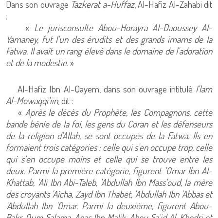
Dans son ouvrage
Tazkerat a-Huffaz
, Al-Hafiz Al-Zahabi dit
:
«
Le jurisconsulte Abou-Horayra Al-Daoussey Al-
Yamaney, fut l'un des érudits et des grands imams de la
Fatwa. Il avait un rang élevé dans le domaine de l'adoration
et de la modestie.
»
Al-Hafiz Ibn Al-Qayem, dans son ouvrage intitulé
I'lam
Al-Mowaqqi'iin
, dit :
«
Après le décès du Prophète, les Compagnons, cette
bande bénie de la foi, les gens du Coran et les défenseurs
de la religion d'Allah, se sont occupés de la Fatwa. Ils en
formaient trois catégories : celle qui s'en occupe trop, celle
qui s'en occupe moins et celle qui se trouve entre les
deux. Parmi la première catégorie, figurent 'Omar Ibn Al-
Khattab, 'Ali Ibn Abi-Taleb, 'Abdullah Ibn Mass'oud, la mère
des croyants 'Aicha, Zayd Ibn Thabet, 'Abdullah Ibn 'Abbas et
'Abdullah Ibn 'Omar. Parmi la deuxième, figurent Abou-
Bakr, Oum Salama, Anas Ibn Malik, Abou Sa'id Al-Khodri et