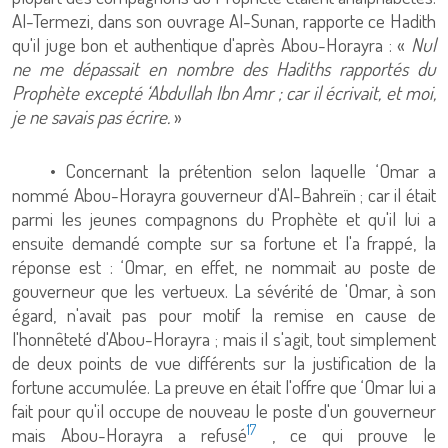
Al-Termezi, dans son ouvrage Al-Sunan, rapporte ce Hadith
qu'il juge bon et authentique d'après Abou-Horayra : «
Nul
ne me dépassait en nombre des Hadiths rapportés du
Prophète excepté ‘Abdullah Ibn Amr ; car il écrivait, et moi,
je ne savais pas écrire.
»
• Concernant la prétention selon laquelle ‘Omar a
nommé Abou-Horayra gouverneur d'Al-Bahreïn ; car il était
parmi les jeunes compagnons du Prophète et qu'il lui a
ensuite demandé compte sur sa fortune et l'a frappé, la
réponse est : ‘Omar, en effet, ne nommait au poste de
gouverneur que les vertueux. La sévérité de 'Omar, à son
égard, n'avait pas pour motif la remise en cause de
l'honnêteté d'Abou-Horayra ; mais il s'agit, tout simplement
de deux points de vue différents sur la justification de la
fortune accumulée. La preuve en était l'offre que ‘Omar lui a
fait pour qu'il occupe de nouveau le poste d'un gouverneur
17
mais Abou-Horayra a refusé
, ce qui prouve le