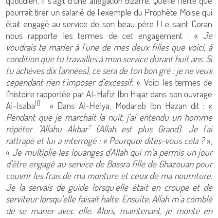
quotidien, il s'agit d'une allégation bizarre. Quelle fierté que
pourrait tirer un salarié de l'exemple du Prophète Moïse qui
était engagé au service de son beau père ! Le saint Coran
nous rapporte les termes de cet engagement : «
Je
voudrais te marier à l'une de mes deux filles que voici, à
condition que tu travailles à mon service durant huit ans. Si
tu achèves dix [années], ce sera de ton bon gré ; je ne veux
cependant rien t'imposer d'excessif
. ». Voici les termes de
l'histoire rapportée par Al-Hafiz Ibn Hajar dans son ouvrage
18
Al-Isaba
: « Dans Al-Helya, Modareb Ibn Hazan dit : «
Pendant que je marchait la nuit, j'ai entendu un homme
répéter "Allahu Akbar" (Allah est plus Grand). Je l'ai
rattrapé et lui a interrogé : « Pourquoi dites-vous cela ?
»,
«
Je multiplie les louanges d'Allah qui m'a permis un jour
d'être engagé au service de Bossra fille de Ghazouan pour
couvrir les frais de ma monture et ceux de ma nourriture.
Je la servais de guide lorsqu'elle était en croupe et de
serviteur lorsqu'elle faisait halte. Ensuite, Allah m'a comblé
de se marier avec elle. Alors, maintenant, je monte en