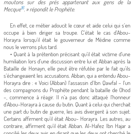
moutons sur des prés appartenant aux gens de la
16
Mecque
. » répondit le Prophète
.
En effet, ce métier adoucit le cœur et aide celui qui s'en
occupe à bien diriger sa troupe. C'était le cas d'Abou-
Horayra lorsqu'il était le gouverneur de Médine comme
nous le verrons plus tard.
• Quant à la prétention précisant qu'il était victime d'une
humiliation lors d'une discussion entre lui et Abban après la
Bataille de Honayn, elle peut être réfutée par le fait qu’ils
s'échangeaient les accusations. Abban, qui a entendu Abou-
Horayra dire : « Voici (Abban) l'assassin d'Ibn Qawfal – l'un
des compagnons du Prophète pendant la bataille de Ohod
–, commence à réagir. Il n'a pas donc attaqué l'honneur
d'Abou-Horayra à cause du butin. Quant à celui qui cherchait
une part du butin de guerre, les avis divergent à son sujet.
Certains affirment qu'il était Abou- Horayra. Les autres, au
contraire, affirment qu'il était Abban. Al-Hafez Ibn Hajar a
concilié les deux avis en disant que les deux ont cherché le