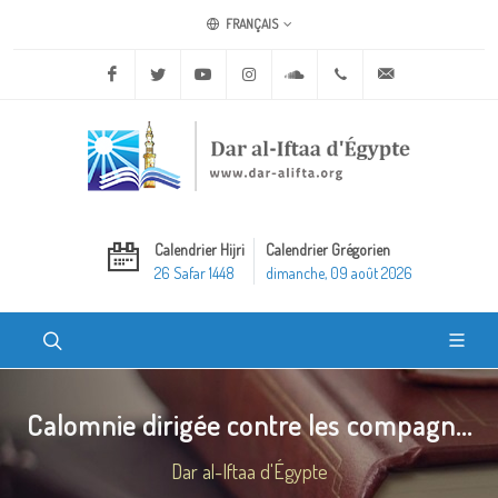
FRANÇAIS
Facebook
Twitter
Youtube
Instagram
Soundcloud
+20 2 25970400
ask@dar-alifta.o
Calendrier Hijri
Calendrier Grégorien
26 Safar 1448
dimanche, 09 août 2026
Calomnie dirigée contre les compagn...
Dar al-Iftaa d'Égypte