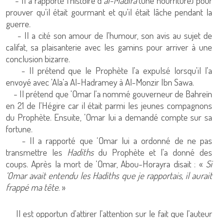
- Il a rapporté l'histoire d'
al-Madira
(une nourriture) pour
prouver qu'il était gourmant et qu'il était lâche pendant la
guerre.
- Il a cité son amour de l'humour, son avis au sujet de
califat, sa plaisanterie avec les gamins pour arriver à une
conclusion bizarre.
- Il prétend que le Prophète l'a expulsé lorsqu'il l'a
envoyé avec 'Ala'a Al-Hadramey à Al-Monzir Ibn Sawa.
- Il prétend que 'Omar l'a nommé gouverneur de Bahreïn
en 21 de l'Hégire car il était parmi les jeunes compagnons
du Prophète. Ensuite, 'Omar lui a demandé compte sur sa
fortune.
- Il a rapporté que ‘Omar lui a ordonné de ne pas
transmettre les
Hadiths
du Prophète et l'a donné des
coups. Après la mort de 'Omar, Abou-Horayra disait : «
Si
‘Omar avait entendu les Hadiths que je rapportais, il aurait
frappé ma tête
. »
Il est opportun d'attirer l'attention sur le fait que l'auteur