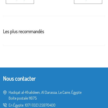
Les plus recommandés
Nous contacter
Hadiqat al-Khalideen, Al Darassa, Le Caire, Égypte
Boîte postale 11675
En Égypte:
107
|
(02) 25970400