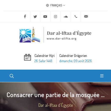
FRANÇAIS
Facebook
Twitter
Youtube
Instagram
Soundcloud
+20 2 25970400
ask@dar-alifta.o
Calendrier Hijri
Calendrier Grégorien
26 Safar 1448
dimanche, 09 août 2026
Consacrer une partie de la mosquée ...
Dar al-Iftaa d'Égypte