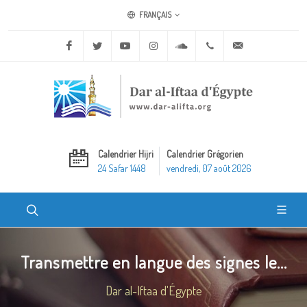
FRANÇAIS
Facebook
Twitter
Youtube
Instagram
Soundcloud
+20 2 25970400
ask@dar-alifta.o
Calendrier Hijri
Calendrier Grégorien
24 Safar 1448
vendredi, 07 août 2026
Transmettre en langue des signes le...
Dar al-Iftaa d'Égypte