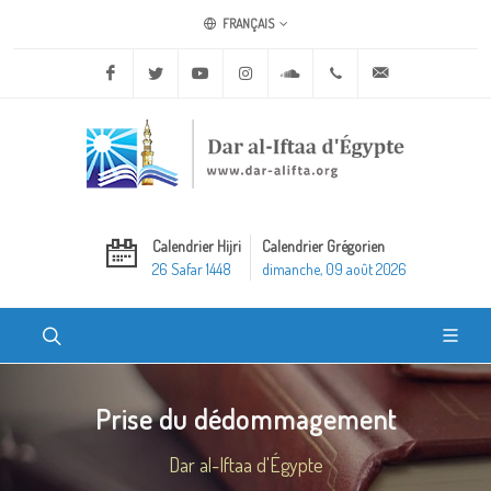
FRANÇAIS
Facebook
Twitter
Youtube
Instagram
Soundcloud
+20 2 25970400
ask@dar-alifta.o
Calendrier Hijri
Calendrier Grégorien
26 Safar 1448
dimanche, 09 août 2026
Prise du dédommagement
Dar al-Iftaa d'Égypte