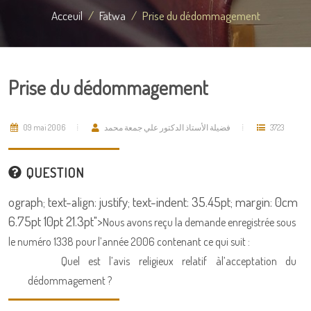
Acceuil
Fatwa
Prise du dédommagement
Prise du dédommagement
09 mai 2006
فضيلة الأستاذ الدكتور علي جمعة محمد
3723
QUESTION
ograph; text-align: justify; text-indent: 35.45pt; margin: 0cm
6.75pt 10pt 21.3pt">
Nous avons reçu la demande enregistrée sous
le numéro 1338 pour l’année 2006 contenant ce qui suit :
Quel est l’avis religieux relatif àl’acceptation du
dédommagement ?