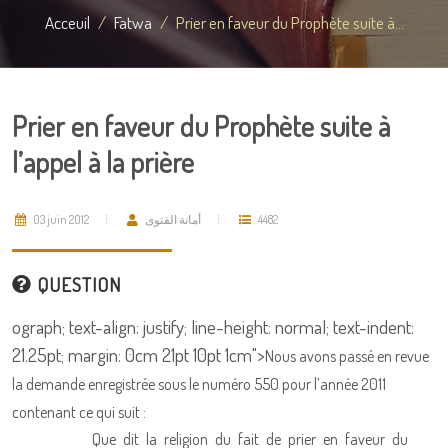
Acceuil
Fatwa
Prier en faveur du Prophète suite à...
Prier en faveur du Prophète suite à
l’appel à la prière
03 juin 2012
أمانة الفتوى
4482
QUESTION
ograph; text-align: justify; line-height: normal; text-indent:
21.25pt; margin: 0cm 21pt 10pt 1cm">
Nous avons passé en revue
la demande enregistrée sous le numéro 550 pour l’année 2011
contenant ce qui suit :
Que dit la religion du fait de prier en faveur du