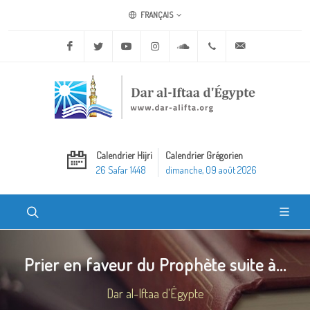
FRANÇAIS
Facebook
Twitter
Youtube
Instagram
Soundcloud
+20 2 25970400
ask@dar-alifta.o
Calendrier Hijri
Calendrier Grégorien
26 Safar 1448
dimanche, 09 août 2026
Prier en faveur du Prophète suite à...
Dar al-Iftaa d'Égypte