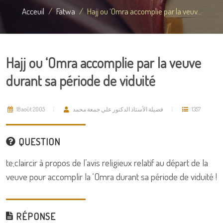
Acceuil
Fatwa
Hajj ou ‘Omra accomplie par la veuv...
Hajj ou ‘Omra accomplie par la veuve
durant sa période de viduité
18 août 2005
فضيلة الأستاذ الدكتور علي جمعة محمد
1357
QUESTION
te;claircir à propos de l’avis religieux relatif au départ de la
veuve pour accomplir la ‘Omra durant sa période de viduité !
RÉPONSE