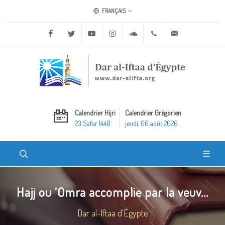
FRANÇAIS
Facebook
Twitter
Youtube
Instagram
Soundcloud
+20 2 25970400
ask@dar-alifta.o
Calendrier Hijri
Calendrier Grégorien
23 Safar 1448
jeudi, 06 août 2026
Hajj ou ‘Omra accomplie par la veuv...
Dar al-Iftaa d'Égypte