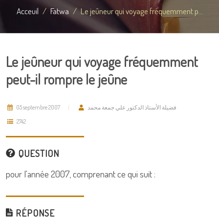
Acceuil
Fatwa
Le jeûneur qui voyage fréquemment p...
Le jeûneur qui voyage fréquemment
peut-il rompre le jeûne
05 septembre 2007
فضيلة الأستاذ الدكتور علي جمعة محمد
2742
QUESTION
pour l'année 2007, comprenant ce qui suit :
RÉPONSE