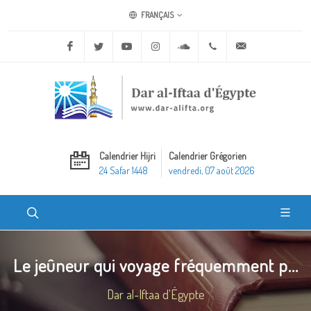
FRANÇAIS
Facebook
Twitter
Youtube
Instagram
Soundcloud
+20 2 25970400
ask@dar-alifta.o
Calendrier Hijri
Calendrier Grégorien
24 Safar 1448
vendredi, 07 août 2026
Le jeûneur qui voyage fréquemment p...
Dar al-Iftaa d'Égypte