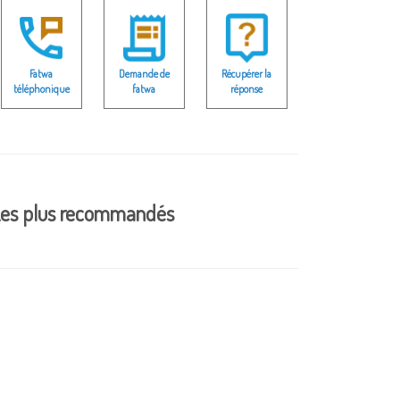
Fatwa
Demande de
Récupérer la
téléphonique
fatwa
réponse
es plus recommandés