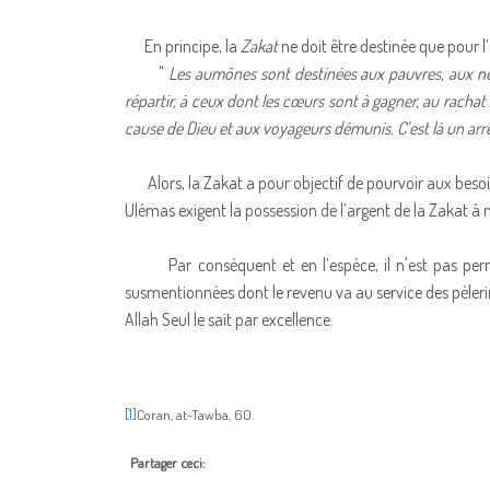
En principe, la
Zakat
ne doit être destinée que pour l
"
Les aumônes sont destinées aux pauvres, aux néce
répartir, à ceux dont les cœurs sont à gagner, au rachat 
cause de Dieu et aux voyageurs démunis. C’est là un arrê
Alors, la Zakat a pour objectif de pourvoir aux besoi
Ulémas exigent la possession de l’argent de la Zakat à mo
Par conséquent et en l’espèce, il n'est pas permis
susmentionnées dont le revenu va au service des pèleri
Allah Seul le sait par excellence.
[1]
Coran, at-Tawba, 60.
Partager ceci: