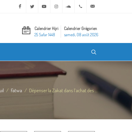
Facebook
Twitter
Youtube
Instagram
Soundcloud
+20 2 25970400
ask@dar-alifta.org
Calendrier Hijri
Calendrier Grégorien
25 Safar 1448
samedi, 08 août 2026
uil
Fatwa
Dépenser la Zakat dans l’achat des ...