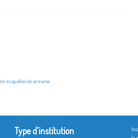
ent incapables de se marier
Type d’institution
Ins
le 