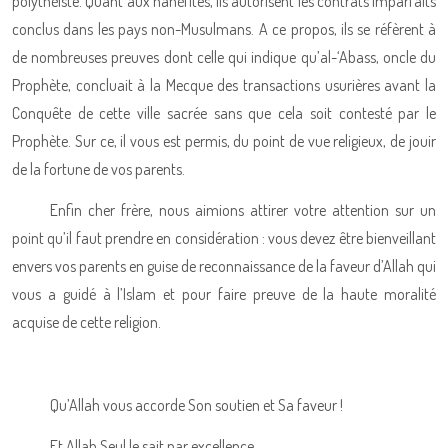
polythéiste. Quant aux hanéfites, ils autorisent les contrats imparfaits
conclus dans les pays non-Musulmans. A ce propos, ils se réfèrent à
de nombreuses preuves dont celle qui indique qu’al-‘Abass, oncle du
Prophète, concluait à la Mecque des transactions usurières avant la
Conquête de cette ville sacrée sans que cela soit contesté par le
Prophète. Sur ce, il vous est permis, du point de vue religieux, de jouir
de la fortune de vos parents.
Enfin cher frère, nous aimions attirer votre attention sur un
point qu’il faut prendre en considération : vous devez être bienveillant
envers vos parents en guise de reconnaissance de la faveur d’Allah qui
vous a guidé à l’Islam et pour faire preuve de la haute moralité
acquise de cette religion.
Qu’Allah vous accorde Son soutien et Sa faveur !
Et Allah Seul le sait par excellence.