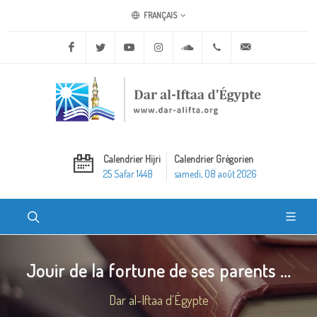
FRANÇAIS
Facebook
Twitter
Youtube
Instagram
Soundcloud
+20 2 25970400
ask@dar-alifta.o
Calendrier Hijri
Calendrier Grégorien
25 Safar 1448
samedi, 08 août 2026
Jouir de la fortune de ses parents ...
Dar al-Iftaa d'Égypte