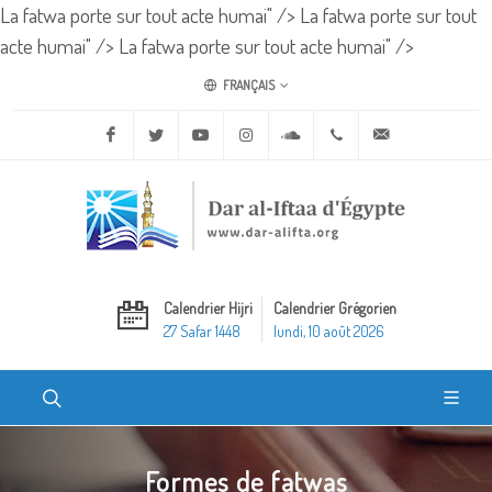
La fatwa porte sur tout acte humai" />
La fatwa porte sur tout
acte humai" />
La fatwa porte sur tout acte humai" />
FRANÇAIS
Facebook
Twitter
Youtube
Instagram
Soundcloud
+20 2 25970400
ask@dar-alifta.o
Calendrier Hijri
Calendrier Grégorien
27 Safar 1448
lundi, 10 août 2026
Formes de fatwas