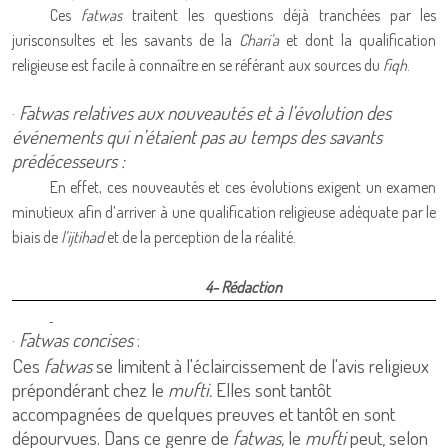
Ces
fatwas
traitent les questions déjà tranchées par les
jurisconsultes et les savants de la
Chari'a
et dont la qualification
religieuse est facile à connaître en se référant aux sources du
fiqh
.
·
Fatwas relatives aux nouveautés et à l’évolution des
événements qui n’étaient pas au temps des savants
prédécesseurs :
En effet, ces nouveautés et ces évolutions exigent un examen
minutieux afin d’arriver à une qualification religieuse adéquate par le
biais de
l’ijtihad
et de la perception de la réalité.
4- Rédaction
·
Fatwas concises
:
Ces
fatwas
se limitent à l'éclaircissement de l'avis religieux
prépondérant chez le
mufti.
Elles sont tantôt
accompagnées de quelques preuves et tantôt en sont
dépourvues. Dans ce genre de
fatwas,
le
mufti
peut, selon