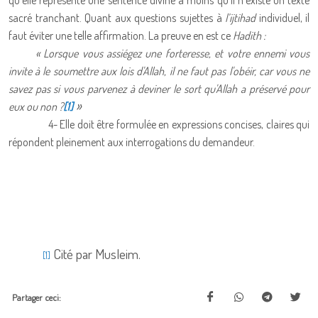
qu'elle représente une sentence divine à moins qu'il n'existe un texte
sacré tranchant. Quant aux questions sujettes à
l’ijtihad
individuel, il
faut éviter une telle affirmation. La preuve en est ce
Hadith :
« Lorsque vous assiégez une forteresse, et votre ennemi vous
invite à le soumettre aux lois d'Allah, il ne faut pas l'obéir, car vous ne
savez pas si vous parvenez à deviner le sort qu'Allah a préservé pour
»
eux ou non ?
[1]
4- Elle doit être formulée en expressions concises, claires qui
répondent pleinement aux interrogations du demandeur.
Cité par Musleim.
[1]
Partager ceci: