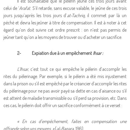
Il est souhaitable que le pèlerin jeûne ces trois jours avant
celui de ‘
Arafat
. S’il retarde, sans excuse valable, le jeûne de ces trois
jours jusqu’après les trois jours d’
at-Tachriq,
il commet par là un
péché et devra les jeûner à titre de compensation. Il est à noter à cet
égard qu’on doit suivre cet ordre prescrit : on n’est pas permis de
jeûner tant qu’on a les moyens de trouver ou d’acheter un sacrifice.
2-
Expiation due à un empêchement
Ihsar :
L’Ihsar,
c’est tout ce qui empêche le pèlerin d’accomplir les
rites du pèlerinage. Par exemple, si le pèlerin a été mis injustement
dans la prison ou s’il est empêché par le créancier d’accomplir les rites
du pèlerinage pour ne pas avoir payé sa dette en cas d’aisance ou s’il
est atteint de maladie transmissible ou s’il perd sa provision, etc. Dans
ces cas, le pèlerin doit offrir un sacrifice conformément à ce verset :
« En cas d’empêchement, faites en compensation une
offrande selon vos moyens. »
(
al-Baqara
, 196)