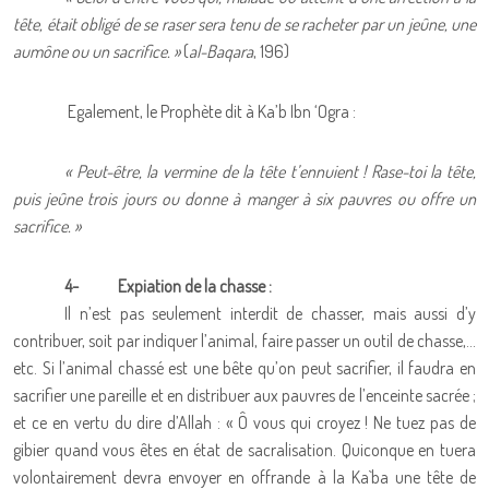
tête, était obligé de se raser sera tenu de se racheter par un jeûne, une
aumône ou un sacrifice. »
(
al-Baqara
, 196)
Egalement, le Prophète dit à Ka’b Ibn ‘Ogra :
« Peut-être, la vermine de la tête t’ennuient ! Rase-toi la tête,
puis jeûne trois jours ou donne à manger à six pauvres ou offre un
sacrifice. »
4-
Expiation de la chasse :
Il n’est pas seulement interdit de chasser, mais aussi d’y
contribuer, soit par indiquer l’animal, faire passer un outil de chasse,…
etc. Si l’animal chassé est une bête qu’on peut sacrifier, il faudra en
sacrifier une pareille et en distribuer aux pauvres de l’enceinte sacrée ;
et ce en vertu du dire d’Allah : « Ô vous qui croyez ! Ne tuez pas de
gibier quand vous êtes en état de sacralisation. Quiconque en tuera
volontairement devra envoyer en offrande à la Ka`ba une tête de