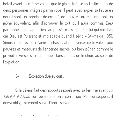
bétail ayant la même valeur que le gibier tué, selon l’estimation de
deux personnes intègres parmi vous. Il peut aussi expier sa faute en
nourrissant un nombre déterminé de pauvres ou en endurant un
jeûne équivalent, afin d’éprouver le tort qu’il aura commis. Dieu
pardonne ce qui appartient au passé ; mais Il punit celui qui récidive,
car Dieu est Puissant et Implacable quand Il sévit. » (Al-Maïda : 95).
Sinon, il peut évaluer l’animal chassé, afin de verser cette valeur aux
pauvres et mesquins de l’enceinte sacrée, ou bien jeûner, comme le
prévoit le verset susmentionné. Dans ce cas, on le choix au sujet de
l’expiation.
5-
Expiation due au coït :
Si le pèlerin fait des rapports sexuels avec sa femme avant
at-
Tahalol al-Akbar
, son pèlerinage sera corrompu. Par conséquent, il
devra obligatoirement suivre l’ordre suivant :