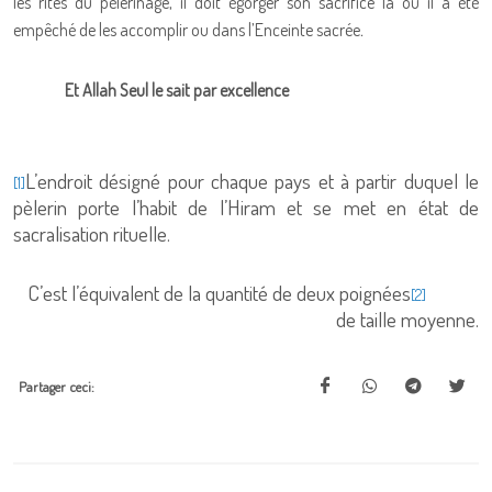
les rites du pèlerinage, il doit égorger son sacrifice là où il a été
empêché de les accomplir ou dans l’Enceinte sacrée
.
Et Allah Seul le sait par excellence
L’endroit désigné pour chaque pays et à partir duquel le
[1]
pèlerin porte l’habit de l’Hiram et se met en état de
sacralisation rituelle.
C’est l’équivalent de la quantité de deux poignées
[2]
de taille moyenne.
Partager ceci: