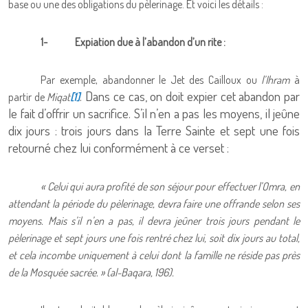
base ou une des obligations du pèlerinage. Et voici les détails :
1-
Expiation due à l’abandon d’un rite :
Par exemple, abandonner le Jet des Cailloux ou
l’Ihram
à
. Dans ce cas, on doit expier cet abandon par
partir de
Miqat
[1]
le fait d’offrir un sacrifice. S’il n’en a pas les moyens, il jeûne
dix jours : trois jours dans la Terre Sainte et sept une fois
retourné chez lui conformément à ce verset :
« Celui qui aura profité de son séjour pour effectuer l’Omra, en
attendant la période du pèlerinage, devra faire une offrande selon ses
moyens. Mais s’il n’en a pas, il devra jeûner trois jours pendant le
pèlerinage et sept jours une fois rentré chez lui, soit dix jours au total,
et cela incombe uniquement à celui dont la famille ne réside pas près
de la Mosquée sacrée. » (al-Baqara, 196).