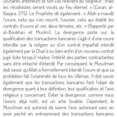
usuraires antérieurs et son cas relèvera du Seigneur ; mais
les récidivistes seront voués au Feu éternel. » (Coran, al-
Baqara. 275). Le Prophète dit également : « Allah a maudit
l'usure, celui qui s'en nourrit, l’usurier, celui qui établit les
contrats d’usure et ses deux témoins, etc. » (Rapporté par
al-Boukhari et Muslim). La divergence porte sur la
qualification des transactions bancaires s’agit-il d’une usure
interdite par la religion ou d’un contrat imparfait interdit
également par la Chari’a ou bien enfin d’un nouveau contrat
jugé licite lorsqu’il réalise l’intérêt des parties contractantes
sans être entaché d’interdit. Par conséquent, le Musulman
doit savoir qu’Allah a formellement interdit l’usure et que sa
prohibition fait l’unanimité de tous les Ulémas. Il doit savoir
également que les transactions bancaires font l’objet de
divergence quant à leur définition, leur qualification, et l’avis
religieux y concernant. Eviter la divergence, comme nous
l’avons déjà noté, est un acte louable. Cependant, le
Musulman est autorisé de suivre l’avis autorisant sans en
avoir péché en entreprenant des transactions bancaires