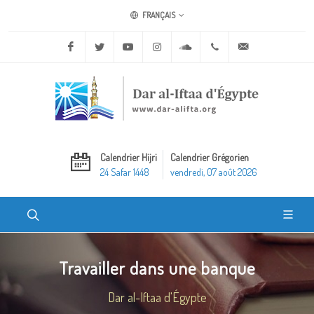
FRANÇAIS
Facebook
Twitter
Youtube
Instagram
Soundcloud
+20 2 25970400
ask@dar-alifta.o
Calendrier Hijri
Calendrier Grégorien
24 Safar 1448
vendredi, 07 août 2026
Travailler dans une banque
Dar al-Iftaa d'Égypte