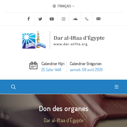
FRANÇAIS
Facebook
Twitter
Youtube
Instagram
Soundcloud
+20 2 25970400
ask@dar-alifta.o
Calendrier Hijri
Calendrier Grégorien
25 Safar 1448
samedi, 08 août 2026
Don des organes
Dar al-Iftaa d'Égypte