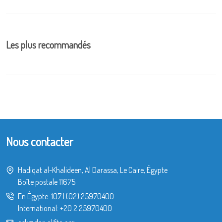
Les plus recommandés
Nous contacter
Hadiqat al-Khalideen, Al Darassa, Le Caire, Égypte
Boîte postale 11675
En Égypte:
107
|
(02) 25970400
International:
+20 2 25970400