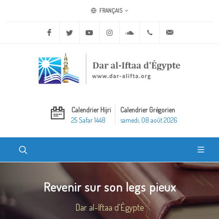
FRANÇAIS
Facebook
Twitter
Youtube
Instagram
Soundcloud
+20 2 25970400
ask@dar-alifta.o
Calendrier Hijri
Calendrier Grégorien
25 Safar 1448
samedi, 08 août 2026
Revenir sur son legs pieux
Dar al-Iftaa d'Égypte