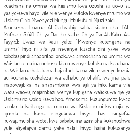
kuachana na umma wa Kiislamu kwa uzushi au uovu au
yasiyokuwa hayo, vile vile wenye kutoka kwenye mfumo wa
Uislamu”. Na Mwenyezi Mungu Mtukufu ni Mjuzi zaidi.
Amesema Imamu Al-Qurtwubiy katika kitabu cha: [Al-
Mufham, 5/40, Ch. ya Dar Ibn Kathir, Ch. ya Dar Al-Kalim At-
Tayyib]: Uwazi wa kauli yake: “Mwenye kutengana na
umma” hiyo ni sifa ya mwenye kuacha dini yake, kwa
sababu pindi anaporitadi anakuwa ameachana na umma wa
Waislamu, na inamuhusu kila mwenye kutoka na kuachana
na Waislamu hata kama hajaritadi, kama vile mwenye kuzuia
au kuukana utekelezaji wa adhabu ya uhalifu wa jinai pale
inapowajibika, na anapambana kwa ajili ya hilo, kama vile
watu waovu, majambazi wenye kupigana waliokuwa nje ya
Uislamu na waiso kuwa hao. Amesema: kuzungumza kwao
tamko la kujitenga na umma wa Kiislamu ni kwa njia ya
ujumla na kama isingekuwa hivyo, basi isingefaa
kuwajumuisha wote, kwa sababu inalazimisha kukanushwa
yule aliyetajwa damu yake halali hivyo haifai kukusanya