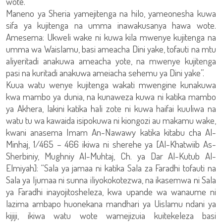
wote.
Maneno ya Sheria yamejitenga na hilo, yameonesha kuwa
sifa ya kujitenga na umma inawakusanya hawa wote.
Amesema: Ukweli wake ni kuwa kila mwenye kujitenga na
umma wa Waislamu, basi ameacha Dini yake, tofauti na mtu
aliyeritadi anakuwa ameacha yote, na mwenye kujitenga
pasi na kuritadi anakuwa ameiacha sehemu ya Dini yake”.
Kuua watu wenye kujitenga wakati mwengine kunakuwa
kwa mambo ya dunia, na kunaweza kuwa ni katika mambo
ya Akhera, lakini katika hali zote ni kuwa haifai kuuliwa na
watu tu wa kawaida isipokuwa ni kiongozi au makamu wake,
kwani anasema Imam An-Nawawy katika kitabu cha Al-
Minhaj, 1/465 – 466 ikiwa ni sherehe ya [Al-Khatwiib As-
Sherbiniy, Mughniy Al-Muhtaj, Ch. ya Dar Al-Kutub Al-
Elmiyah]: “Sala ya jamaa ni katika Sala za Faradhi tofauti na
Sala ya Ijumaa ni sunna iliyokokotezwa, na ikasemwa ni Sala
ya Faradhi inayojitosheleza, kwa upande wa wanaume ni
lazima ambapo huonekana mandhari ya Uislamu ndani ya
kijiji, ikiwa watu wote wamejizuia kuitekeleza basi