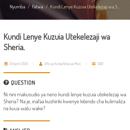
Nyumba
Fatwa
Kundi Lenye Kuzuia Utekelezaji wa S...
Kundi Lenye Kuzuia Utekelezaji wa
Sheria.
23 Aprili 2020
Ofisi ya Kutoa Fatwa ya Misri
3322
QUESTION
Ni nini makusudio ya neno kundi lenye kuzuia utekelezaji wa
Sheria? Na je, inafaa kushiriki kwenye kitendo cha kulimaliza
na kuua watu wake?