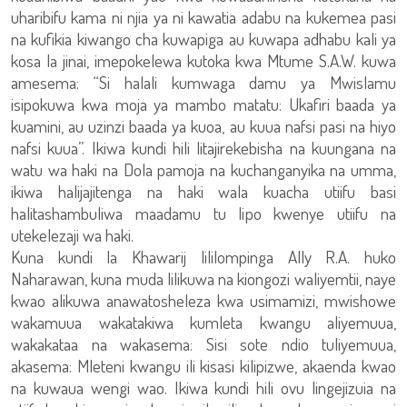
uharibifu kama ni njia ya ni kawatia adabu na kukemea pasi
na kufikia kiwango cha kuwapiga au kuwapa adhabu kali ya
kosa la jinai, imepokelewa kutoka kwa Mtume S.A.W. kuwa
amesema: “Si halali kumwaga damu ya Mwislamu
isipokuwa kwa moja ya mambo matatu: Ukafiri baada ya
kuamini, au uzinzi baada ya kuoa, au kuua nafsi pasi na hiyo
nafsi kuua”. Ikiwa kundi hili litajirekebisha na kuungana na
watu wa haki na Dola pamoja na kuchanganyika na umma,
ikiwa halijajitenga na haki wala kuacha utiifu basi
halitashambuliwa maadamu tu lipo kwenye utiifu na
utekelezaji wa haki.
Kuna kundi la Khawarij lililompinga Ally R.A. huko
Naharawan, kuna muda lilikuwa na kiongozi waliyemtii, naye
kwao alikuwa anawatosheleza kwa usimamizi, mwishowe
wakamuua wakatakiwa kumleta kwangu aliyemuua,
wakakataa na wakasema: Sisi sote ndio tuliyemuua,
akasema: Mleteni kwangu ili kisasi kilipizwe, akaenda kwao
na kuwaua wengi wao. Ikiwa kundi hili ovu lingejizuia na