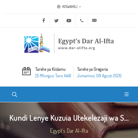
KISWAHILI
Facebook
Twitter
Youtube
+20 2 25970400
ask@dar-alifta.org
Tarehe ya Kiislamu
Tarehe ya Gregoria
25 Mfunguo Tano 1448
Jumamosi, 08 Agosti 2026
Kundi Lenye Kuzuia Utekelezaji wa S...
Egypt's Dar Al-Ifta