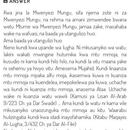
ANSWER
Kwa jina la Mwenyezi Mungu, sifa njema zote ni za
Mwenyezi Mungu, na rehma na amani zimwendee bwana
wetu Mtume wa Mwenyezi Mungu, jamaa zake, masahaba
wake na wafuasi, na baada ya utangulizo huo:
Ama baada ya utangulizi huo:
Neno kundi kwa upande wa lugha: Ni mkusanyiko wa watu,
lakini wakati mwingine hutumika kwa mtu mmoja, na
kusudio ni kama kundi hilo hilo, na kundi la vitu maana yake
ni sehemu ya hivyo vitu. Amesema Mujahid: Kundi linaanzia
mtu mmoja mpaka alfu moja, ikasemwa kuwa ni kuanzia
mtu mmoja na kuendelea, imepokelewa pia kuwa, uchache
wa kundi ni kuanzia mtu mmoja, anasema Ataa: Uchache
wake ni kuanzia watu wawili (Kamusi ya Lisan Al-Arab
9/223 Ch. ya Dar Swadir) ... Ama kundi la watu ni kama vile
mkusanyiko unaozunguka mtu mmoja au kitu. Waarabu
hulizingatia kundi kwa idadi inayofahamika. (Kitabu Maqayiis
Al-Lugha, 3/432 Ch. ya Dar Al-Fikr)