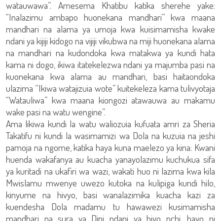
watauwawa”. Amesema Khatibu katika sherehe yake:
“Inalazimu ambapo huonekana mandhari” kwa maana
mandhari na alama ya umoja kwa kuisimamisha kwake
ndani ya kijiji kidogo na vijiji vikubwa na miji huonekana alama
na mandhari na kudondoka kwa matakwa ya kundi hata
kama ni dogo, ikiwa itatekelezwa ndani ya majumba pasi na
kuonekana kwa alama au mandhari, basi haitaondoka
ulazima “Ikiwa watajizuia wote” kuitekeleza kama tulivyotaja
“Watauliwa” kwa maana kiongozi atawauwa au makamu
wake pasi na watu wengine”.
Ama likiwa kundi la watu waliozuia kufuata amri za Sheria
Takatifu ni kundi la wasimamizi wa Dola na kuzuia na jeshi
pamoja na ngome, katika haya kuna maelezo ya kina: Kwani
huenda wakafanya au kuacha yanayolazimu kuchukua sifa
ya kuritadi na ukafiri wa wazi, wakati huo ni lazima kwa kila
Mwislamu mwenye uwezo kutoka na kulipiga kundi hilo,
kinyume na hivyo, basi wanalazimika kuacha kazi za
kuendesha Dola madamu tu hawawezi kusimamisha
mandhari na sura ya Dini ndani ya hiyo nchi, hayo ni