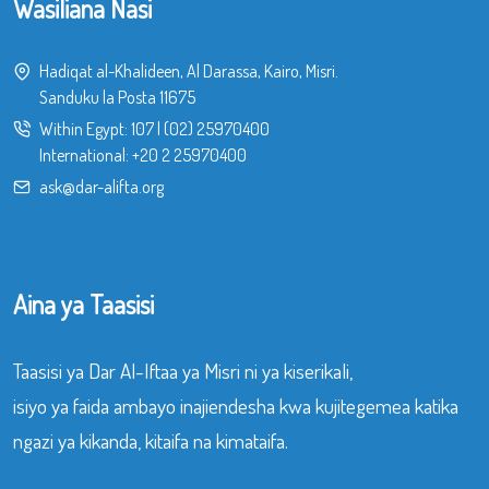
Wasiliana Nasi
Hadiqat al-Khalideen, Al Darassa, Kairo, Misri.
Sanduku la Posta 11675
Within Egypt:
107
|
(02) 25970400
International:
+20 2 25970400
ask@dar-alifta.org
Aina ya Taasisi
Taasisi ya Dar Al-Iftaa ya Misri ni ya kiserikali,
isiyo ya faida ambayo inajiendesha kwa kujitegemea katika
ngazi ya kikanda, kitaifa na kimataifa.