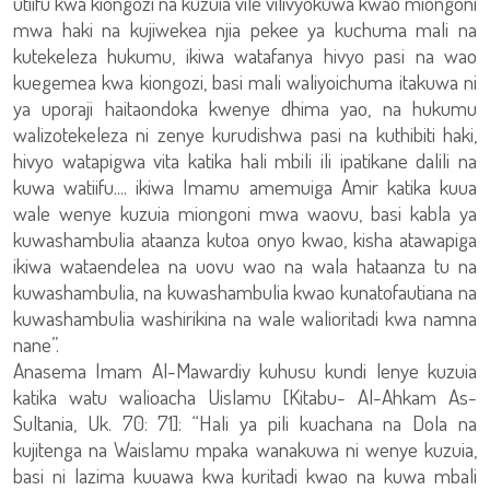
utiifu kwa kiongozi na kuzuia vile vilivyokuwa kwao miongoni
mwa haki na kujiwekea njia pekee ya kuchuma mali na
kutekeleza hukumu, ikiwa watafanya hivyo pasi na wao
kuegemea kwa kiongozi, basi mali waliyoichuma itakuwa ni
ya uporaji haitaondoka kwenye dhima yao, na hukumu
walizotekeleza ni zenye kurudishwa pasi na kuthibiti haki,
hivyo watapigwa vita katika hali mbili ili ipatikane dalili na
kuwa watiifu.... ikiwa Imamu amemuiga Amir katika kuua
wale wenye kuzuia miongoni mwa waovu, basi kabla ya
kuwashambulia ataanza kutoa onyo kwao, kisha atawapiga
ikiwa wataendelea na uovu wao na wala hataanza tu na
kuwashambulia, na kuwashambulia kwao kunatofautiana na
kuwashambulia washirikina na wale walioritadi kwa namna
nane”.
Anasema Imam Al-Mawardiy kuhusu kundi lenye kuzuia
katika watu walioacha Uislamu [Kitabu- Al-Ahkam As-
Sultania, Uk. 70: 71]: “Hali ya pili kuachana na Dola na
kujitenga na Waislamu mpaka wanakuwa ni wenye kuzuia,
basi ni lazima kuuawa kwa kuritadi kwao na kuwa mbali