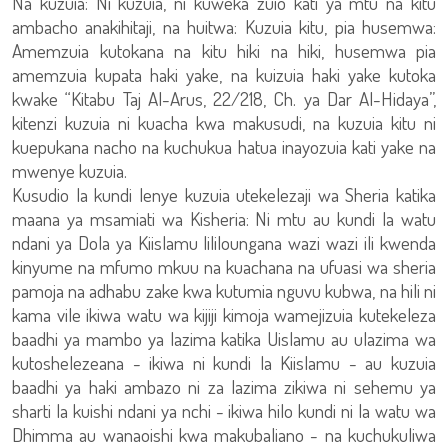
Na kuzuia: Ni kuzuia, ni kuweka zuio kati ya mtu na kitu
ambacho anakihitaji, na huitwa: Kuzuia kitu, pia husemwa:
Amemzuia kutokana na kitu hiki na hiki, husemwa pia
amemzuia kupata haki yake, na kuizuia haki yake kutoka
kwake “Kitabu Taj Al-Arus, 22/218, Ch. ya Dar Al-Hidaya”,
kitenzi kuzuia ni kuacha kwa makusudi, na kuzuia kitu ni
kuepukana nacho na kuchukua hatua inayozuia kati yake na
mwenye kuzuia.
Kusudio la kundi lenye kuzuia utekelezaji wa Sheria katika
maana ya msamiati wa Kisheria: Ni mtu au kundi la watu
ndani ya Dola ya Kiislamu lililoungana wazi wazi ili kwenda
kinyume na mfumo mkuu na kuachana na ufuasi wa sheria
pamoja na adhabu zake kwa kutumia nguvu kubwa, na hili ni
kama vile ikiwa watu wa kijiji kimoja wamejizuia kutekeleza
baadhi ya mambo ya lazima katika Uislamu au ulazima wa
kutoshelezeana - ikiwa ni kundi la Kiislamu - au kuzuia
baadhi ya haki ambazo ni za lazima zikiwa ni sehemu ya
sharti la kuishi ndani ya nchi - ikiwa hilo kundi ni la watu wa
Dhimma au wanaoishi kwa makubaliano - na kuchukuliwa