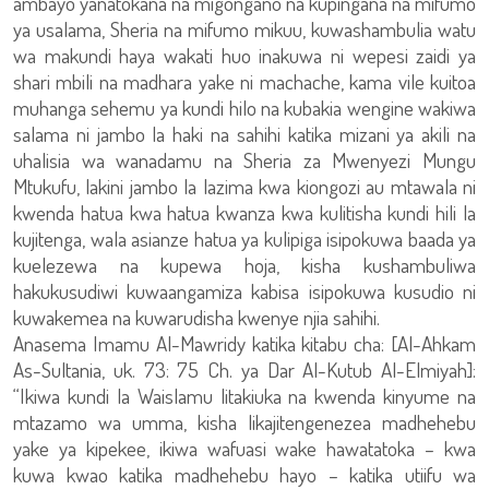
ambayo yanatokana na migongano na kupingana na mifumo
ya usalama, Sheria na mifumo mikuu, kuwashambulia watu
wa makundi haya wakati huo inakuwa ni wepesi zaidi ya
shari mbili na madhara yake ni machache, kama vile kuitoa
muhanga sehemu ya kundi hilo na kubakia wengine wakiwa
salama ni jambo la haki na sahihi katika mizani ya akili na
uhalisia wa wanadamu na Sheria za Mwenyezi Mungu
Mtukufu, lakini jambo la lazima kwa kiongozi au mtawala ni
kwenda hatua kwa hatua kwanza kwa kulitisha kundi hili la
kujitenga, wala asianze hatua ya kulipiga isipokuwa baada ya
kuelezewa na kupewa hoja, kisha kushambuliwa
hakukusudiwi kuwaangamiza kabisa isipokuwa kusudio ni
kuwakemea na kuwarudisha kwenye njia sahihi.
Anasema Imamu Al-Mawridy katika kitabu cha: [Al-Ahkam
As-Sultania, uk. 73: 75 Ch. ya Dar Al-Kutub Al-Elmiyah]:
“Ikiwa kundi la Waislamu litakiuka na kwenda kinyume na
mtazamo wa umma, kisha likajitengenezea madhehebu
yake ya kipekee, ikiwa wafuasi wake hawatatoka – kwa
kuwa kwao katika madhehebu hayo – katika utiifu wa