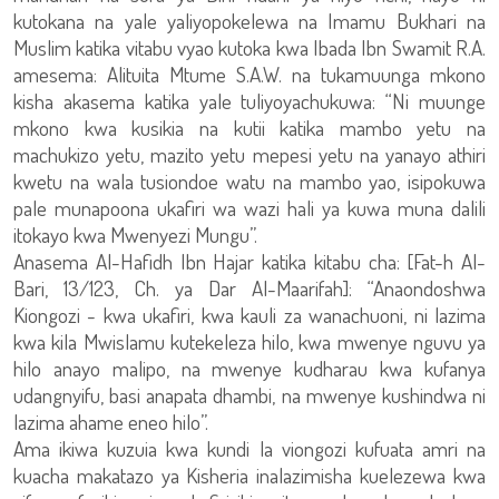
kutokana na yale yaliyopokelewa na Imamu Bukhari na
Muslim katika vitabu vyao kutoka kwa Ibada Ibn Swamit R.A.
amesema: Alituita Mtume S.A.W. na tukamuunga mkono
kisha akasema katika yale tuliyoyachukuwa: “Ni muunge
mkono kwa kusikia na kutii katika mambo yetu na
machukizo yetu, mazito yetu mepesi yetu na yanayo athiri
kwetu na wala tusiondoe watu na mambo yao, isipokuwa
pale munapoona ukafiri wa wazi hali ya kuwa muna dalili
itokayo kwa Mwenyezi Mungu”.
Anasema Al-Hafidh Ibn Hajar katika kitabu cha: [Fat-h Al-
Bari, 13/123, Ch. ya Dar Al-Maarifah]: “Anaondoshwa
Kiongozi - kwa ukafiri, kwa kauli za wanachuoni, ni lazima
kwa kila Mwislamu kutekeleza hilo, kwa mwenye nguvu ya
hilo anayo malipo, na mwenye kudharau kwa kufanya
udangnyifu, basi anapata dhambi, na mwenye kushindwa ni
lazima ahame eneo hilo”.
Ama ikiwa kuzuia kwa kundi la viongozi kufuata amri na
kuacha makatazo ya Kisheria inalazimisha kuelezewa kwa