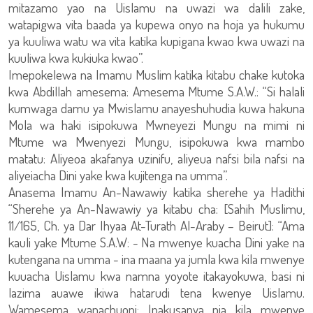
mitazamo yao na Uislamu na uwazi wa dalili zake,
watapigwa vita baada ya kupewa onyo na hoja ya hukumu
ya kuuliwa watu wa vita katika kupigana kwao kwa uwazi na
kuuliwa kwa kukiuka kwao”.
Imepokelewa na Imamu Muslim katika kitabu chake kutoka
kwa Abdillah amesema: Amesema Mtume S.A.W.: “Si halali
kumwaga damu ya Mwislamu anayeshuhudia kuwa hakuna
Mola wa haki isipokuwa Mwneyezi Mungu na mimi ni
Mtume wa Mwenyezi Mungu, isipokuwa kwa mambo
matatu: Aliyeoa akafanya uzinifu, aliyeua nafsi bila nafsi na
aliyeiacha Dini yake kwa kujitenga na umma”.
Anasema Imamu An-Nawawiy katika sherehe ya Hadithi
“Sherehe ya An-Nawawiy ya kitabu cha: [Sahih Muslimu,
11/165, Ch. ya Dar Ihyaa At-Turath Al-Araby – Beirut]: “Ama
kauli yake Mtume S.A.W: - Na mwenye kuacha Dini yake na
kutengana na umma - ina maana ya jumla kwa kila mwenye
kuuacha Uislamu kwa namna yoyote itakayokuwa, basi ni
lazima auawe ikiwa hatarudi tena kwenye Uislamu.
Wamesema wanachuoni: Inakusanya pia kila mwenye