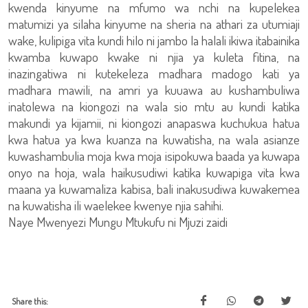
kwenda kinyume na mfumo wa nchi na kupelekea
matumizi ya silaha kinyume na sheria na athari za utumiaji
wake, kulipiga vita kundi hilo ni jambo la halali ikiwa itabainika
kwamba kuwapo kwake ni njia ya kuleta fitina, na
inazingatiwa ni kutekeleza madhara madogo kati ya
madhara mawili, na amri ya kuuawa au kushambuliwa
inatolewa na kiongozi na wala sio mtu au kundi katika
makundi ya kijamii, ni kiongozi anapaswa kuchukua hatua
kwa hatua ya kwa kuanza na kuwatisha, na wala asianze
kuwashambulia moja kwa moja isipokuwa baada ya kuwapa
onyo na hoja, wala haikusudiwi katika kuwapiga vita kwa
maana ya kuwamaliza kabisa, bali inakusudiwa kuwakemea
na kuwatisha ili waelekee kwenye njia sahihi.
Naye Mwenyezi Mungu Mtukufu ni Mjuzi zaidi
Share this: