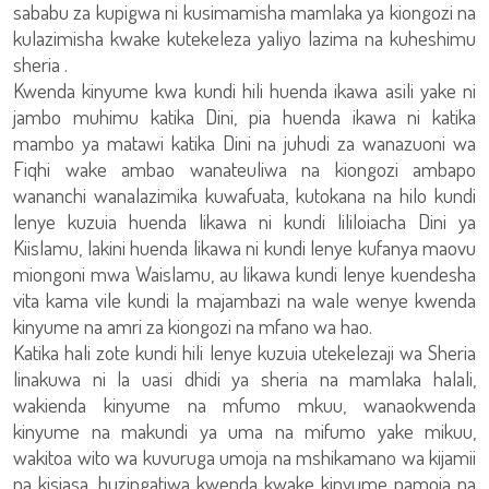
sababu za kupigwa ni kusimamisha mamlaka ya kiongozi na
kulazimisha kwake kutekeleza yaliyo lazima na kuheshimu
sheria .
Kwenda kinyume kwa kundi hili huenda ikawa asili yake ni
jambo muhimu katika Dini, pia huenda ikawa ni katika
mambo ya matawi katika Dini na juhudi za wanazuoni wa
Fiqhi wake ambao wanateuliwa na kiongozi ambapo
wananchi wanalazimika kuwafuata, kutokana na hilo kundi
lenye kuzuia huenda likawa ni kundi lililoiacha Dini ya
Kiislamu, lakini huenda likawa ni kundi lenye kufanya maovu
miongoni mwa Waislamu, au likawa kundi lenye kuendesha
vita kama vile kundi la majambazi na wale wenye kwenda
kinyume na amri za kiongozi na mfano wa hao.
Katika hali zote kundi hili lenye kuzuia utekelezaji wa Sheria
linakuwa ni la uasi dhidi ya sheria na mamlaka halali,
wakienda kinyume na mfumo mkuu, wanaokwenda
kinyume na makundi ya uma na mifumo yake mikuu,
wakitoa wito wa kuvuruga umoja na mshikamano wa kijamii
na kisiasa, huzingatiwa kwenda kwake kinyume pamoja na