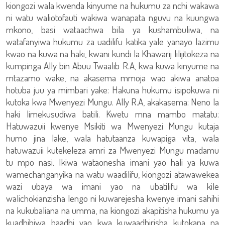
kiongozi wala kwenda kinyume na hukumu za nchi wakawa
ni watu waliotofauti wakiwa wanapata nguvu na kuungwa
mkono, basi wataachwa bila ya kushambuliwa, na
watafanyiwa hukumu za uadilifu katika yale yanayo lazimu
kwao na kuwa na haki, kwani kundi la Khawarij lilijitokeza na
kumpinga Ally bin Abuu Twaalib R.A, kwa kuwa kinyume na
mtazamo wake, na akasema mmoja wao akiwa anatoa
hotuba juu ya mimbari yake: Hakuna hukumu isipokuwa ni
kutoka kwa Mwenyezi Mungu. Ally R.A, akakasema: Neno la
haki limekusudiwa batili. Kwetu mna mambo matatu:
Hatuwazuii kwenye Msikiti wa Mwenyezi Mungu kutaja
humo jina lake, wala hatutaanza kuwapiga vita, wala
hatuwazuii kutekeleza amri za Mwenyezi Mungu madamu
tu mpo nasi. Ikiwa wataonesha imani yao hali ya kuwa
wamechanganyika na watu waadilifu, kiongozi atawawekea
wazi ubaya wa imani yao na ubatilifu wa kile
walichokianzisha lengo ni kuwarejesha kwenye imani sahihi
na kukubaliana na umma, na kiongozi akapitisha hukumu ya
kuadhibiwa baadhi yao kwa kuwaadhirisha kutokana na