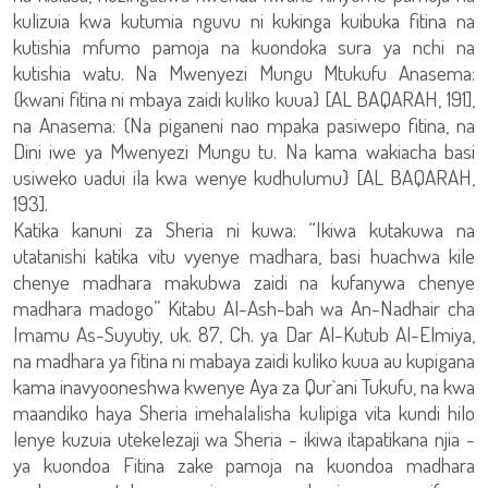
kulizuia kwa kutumia nguvu ni kukinga kuibuka fitina na
kutishia mfumo pamoja na kuondoka sura ya nchi na
kutishia watu. Na Mwenyezi Mungu Mtukufu Anasema:
{kwani fitina ni mbaya zaidi kuliko kuua} [AL BAQARAH, 191],
na Anasema: {Na piganeni nao mpaka pasiwepo fitina, na
Dini iwe ya Mwenyezi Mungu tu. Na kama wakiacha basi
usiweko uadui ila kwa wenye kudhulumu} [AL BAQARAH,
193].
Katika kanuni za Sheria ni kuwa: “Ikiwa kutakuwa na
utatanishi katika vitu vyenye madhara, basi huachwa kile
chenye madhara makubwa zaidi na kufanywa chenye
madhara madogo” Kitabu Al-Ash-bah wa An-Nadhair cha
Imamu As-Suyutiy, uk. 87, Ch. ya Dar Al-Kutub Al-Elmiya,
na madhara ya fitina ni mabaya zaidi kuliko kuua au kupigana
kama inavyooneshwa kwenye Aya za Qur`ani Tukufu, na kwa
maandiko haya Sheria imehalalisha kulipiga vita kundi hilo
lenye kuzuia utekelezaji wa Sheria - ikiwa itapatikana njia -
ya kuondoa Fitina zake pamoja na kuondoa madhara