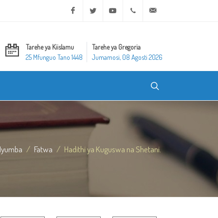
Facebook
Twitter
Youtube
+20 2 25970400
ask@dar-alifta.org
Tarehe ya Kiislamu
Tarehe ya Gregoria
25 Mfunguo Tano 1448
Jumamosi, 08 Agosti 2026
Nyumba
Fatwa
Hadithi ya Kuguswa na Shetani.