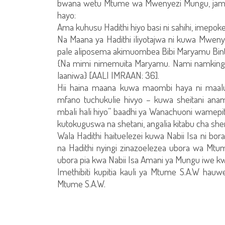
bwana wetu Mtume wa Mwenyezi Mungu, jama
hayo:
Ama kuhusu Hadithi hiyo basi ni sahihi, imepok
Na Maana ya Hadithi iliyotajwa ni kuwa Mwenye
pale aliposema akimuombea Bibi Maryamu Bint
{Na mimi nimemuita Maryamu. Nami namkinga 
laaniwa} [AALI IMRAAN: 36].
Hii haina maana kuwa maombi haya ni maa
mfano tuchukulie hivyo – kuwa sheitani an
mbali hali hiyo” baadhi ya Wanachuoni wamepit
kutokuguswa na shetani, angalia kitabu cha s
Wala Hadithi haituelezei kuwa Nabii Isa ni
na Hadithi nyingi zinazoelezea ubora wa 
ubora pia kwa Nabii Isa Amani ya Mungu iwe k
Imethibiti kupitia kauli ya Mtume S.A.W hau
Mtume S.A.W.