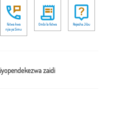
Fatwa kwa
Ombi la Fatwa
Rejesha Jibu
njia ya Simu
iyopendekezwa zaidi