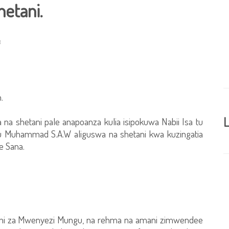
etani.
3
.
L
a shetani pale anapoanza kulia isipokuwa Nabii Isa tu
 Muhammad S.A.W aliguswa na shetani kwa kuzingatia
e Sana.
e ni za Mwenyezi Mungu, na rehma na amani zimwendee