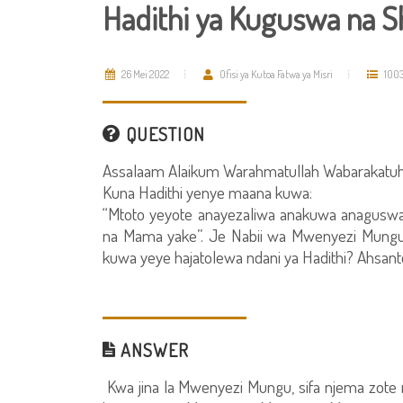
Hadithi ya Kuguswa na Sh
26 Mei 2022
Ofisi ya Kutoa Fatwa ya Misri
100
QUESTION
Assalaam Alaikum Warahmatullah Wabarakatuh
Kuna Hadithi yenye maana kuwa:
“Mtoto yeyote anayezaliwa anakuwa anaguswa n
na Mama yake”. Je Nabii wa Mwenyezi Mungu
kuwa yeye hajatolewa ndani ya Hadithi? Ahsant
ANSWER
Kwa jina la Mwenyezi Mungu, sifa njema zot