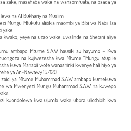
a zake, masahaba wake na wanaomfuata, na baada ya
elewa na Al Bukhariy na Muslim.
zi Mungu Mtukufu aliitikia maombi ya Bibi wa Nabii Isa
i yake:
kwako, yeye na uzao wake, uwalinde na Shetani aliye
lumu ambapo Mtume S.A.W hausiki au hayumo – Kwa
amuongoza na kujiwezesha kwa Mtume “Mungu atupilie
isha kuwa Manabii wote wanashiriki kwenye hali hiyo ya
herehe ya An-Nawawy 15/120.
 bora zaidi ya Mtume Muhammad S.A.W ambapo kumekuwa
Mtume wa Mwenyezi Mungu Muhammad S.A.W na kuwepo
wake.
wezi kuondolewa kwa ujumla wake ubora uliothibiti kwa