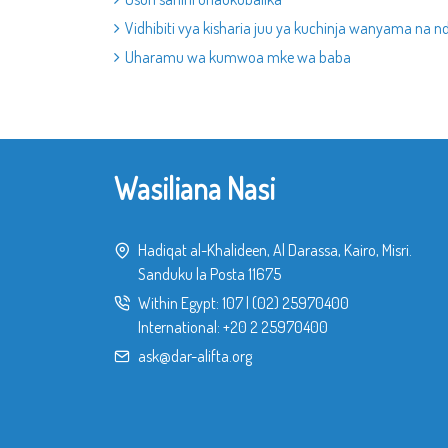
Vidhibiti vya kisharia juu ya kuchinja wanyama na n
Uharamu wa kumwoa mke wa baba
Wasiliana Nasi
Hadiqat al-Khalideen, Al Darassa, Kairo, Misri.
Sanduku la Posta 11675
Within Egypt:
107
|
(02) 25970400
International:
+20 2 25970400
ask@dar-alifta.org