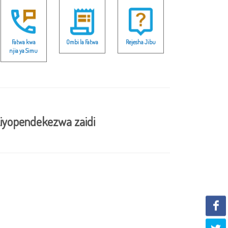
Fatwa kwa
Ombi la Fatwa
Rejesha Jibu
njia ya Simu
iyopendekezwa zaidi