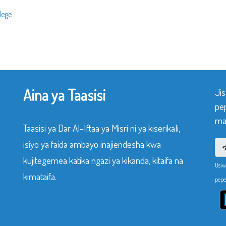
dege
Aina ya Taasisi
Ji
pe
mak
Taasisi ya Dar Al-Iftaa ya Misri ni ya kiserikali,
isiyo ya faida ambayo inajiendesha kwa
kujitegemea katika ngazi ya kikanda, kitaifa na
Usiw
kimataifa.
pepe