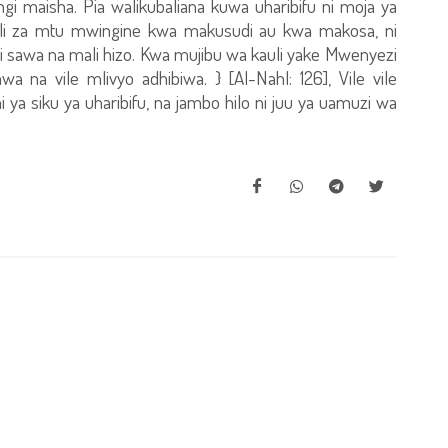
i maisha. Pia walikubaliana kuwa uharibifu ni moja ya
li za mtu mwingine kwa makusudi au kwa makosa, ni
 sawa na mali hizo. Kwa mujibu wa kauli yake Mwenyezi
wa na vile mlivyo adhibiwa. } [Al-Nahl: 126], Vile vile
a siku ya uharibifu, na jambo hilo ni juu ya uamuzi wa