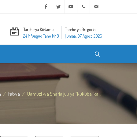
Facebook
Twitter
Youtube
+20 2 25970400
ask@dar-alifta.org
Tarehe ya Kiislamu
Tarehe ya Gregoria
24 Mfunguo Tano 1448
Ijumaa, 07 Agosti 2026
a
Fatwa
Uamuzi wa Sharia juu ya “kukubalika...