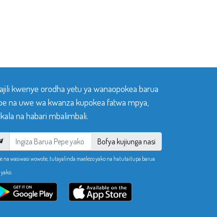
sajili kwenye orodha yetu ya wanaopokea barua
pe na uwe wa kwanza kupokea fatwa mpya,
ala na habari mbalimbali.
Bofya kujiunga nasi
e na wasiwasi wowote, tutayalinda maelezo yako na hatutaitupa barua
 yako.