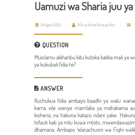
Uamuzi wa Sharia juu ya 
20 Agosti 2023
Ofisi ya Kutoa Fatwa ya Misri
QUESTION
Muislamu akiharibu kitu kutoka katika mali ya we
ya kukubali fidia hii?
ANSWER
Kuchukua fidia ambayo baadhi ya watu wanai
kama vile wenye mamlaka ya mahakama au wa
kisheria, na hakuna katazo ndani yake. Hakuna
tofauti kati ya mtu kuwa mtoto, mwendawazimu
dhamana. Ambapo Wanachuoni wa Fiqhi walikub