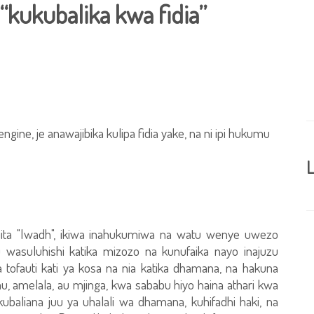
“kukubalika kwa fidia”
ngine, je anawajibika kulipa fidia yake, na ni ipi hukumu
L
ita "Iwadh", ikiwa inahukumiwa na watu wenye uwezo
suluhishi katika mizozo na kunufaika nayo inajuzu
 tofauti kati ya kosa na nia katika dhamana, na hakuna
, amelala, au mjinga, kwa sababu hiyo haina athari kwa
aliana juu ya uhalali wa dhamana, kuhifadhi haki, na