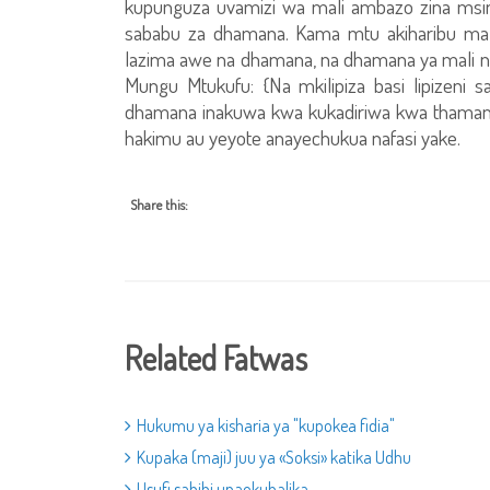
kupunguza uvamizi wa mali ambazo zina msing
sababu za dhamana. Kama mtu akiharibu ma
lazima awe na dhamana, na dhamana ya mali ni
Mungu Mtukufu: {Na mkilipiza basi lipizeni sa
dhamana inakuwa kwa kukadiriwa kwa thamani y
hakimu au yeyote anayechukua nafasi yake.
Share this:
Related Fatwas
Hukumu ya kisharia ya "kupokea fidia"
Kupaka (maji) juu ya «Soksi» katika Udhu
Usufi sahihi unaokubalika