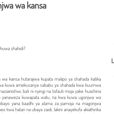
njwa wa kansa
 huwa shahidi?
L
a wa kansa hutarajiwa kupata malipo ya shahada katika
kwa kuwa amekusanya sababu ya shahada kwa kuumwa
aziainishwi, bali ni nyingi na tofauti moja yake huashiria
 yanaweza kuwapata watu, na kwa kuwa ugonjwa wa
mbayo yana baadhi ya alama za pamoja na magonjwa
wa hatari na ubaya zaidi, lakini anayekufa akiathirika