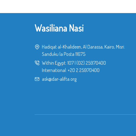
Wasiliana Nasi
Hadiqat al-Khalideen, Al Darassa, Kairo, Misri.
Sanduku la Posta 11675
Within Egypt:
107
|
(02) 25970400
International:
+20 2 25970400
ask@dar-alifta.org