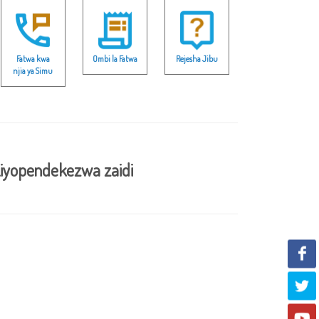
Fatwa kwa
Ombi la Fatwa
Rejesha Jibu
njia ya Simu
iyopendekezwa zaidi