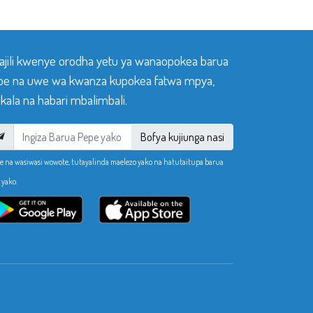
sajili kwenye orodha yetu ya wanaopokea barua
pe na uwe wa kwanza kupokea fatwa mpya,
ala na habari mbalimbali.
Bofya kujiunga nasi
e na wasiwasi wowote, tutayalinda maelezo yako na hatutaitupa barua
 yako.