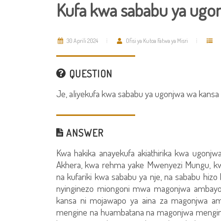
Kufa kwa sababu ya ugo
30 Aprili 2024
Ofisi ya Kutoa Fatwa ya Misri
QUESTION
Je, aliyekufa kwa sababu ya ugonjwa wa kansa
ANSWER
Kwa hakika anayekufa akiathirika kwa ugonjw
Akhera, kwa rehma yake Mwenyezi Mungu, 
na kufariki kwa sababu ya nje, na sababu hizo h
nyinginezo miongoni mwa magonjwa ambayo
kansa ni mojawapo ya aina za magonjwa a
mengine na huambatana na magonjwa mengineo k