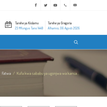
Facebook
Twitter
Youtube
+20 2 25970400
ask@dar-alifta.org
Tarehe ya Kiislamu
Tarehe ya Gregoria
23 Mfunguo Tano 1448
Alhamisi, 06 Agosti 2026
Fatwa
Kufa kwa sababu ya ugonjwa wa kansa...