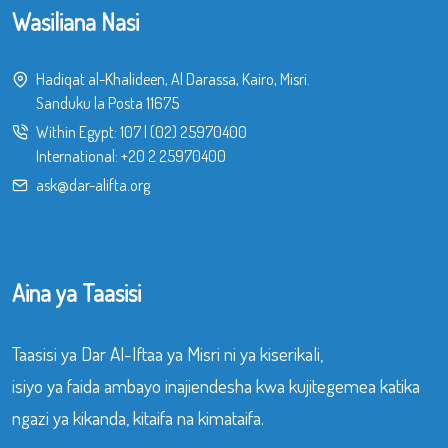
Wasiliana Nasi
Hadiqat al-Khalideen, Al Darassa, Kairo, Misri.
Sanduku la Posta 11675
Within Egypt:
107
|
(02) 25970400
International:
+20 2 25970400
ask@dar-alifta.org
Aina ya Taasisi
Taasisi ya Dar Al-Iftaa ya Misri ni ya kiserikali,
isiyo ya faida ambayo inajiendesha kwa kujitegemea katika
ngazi ya kikanda, kitaifa na kimataifa.