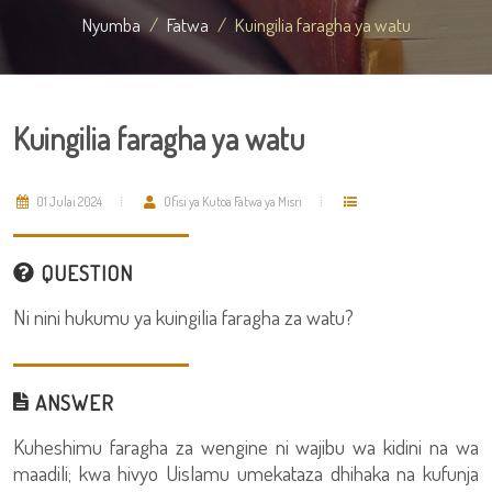
Nyumba
Fatwa
Kuingilia faragha ya watu
Kuingilia faragha ya watu
01 Julai 2024
Ofisi ya Kutoa Fatwa ya Misri
QUESTION
Ni nini hukumu ya kuingilia faragha za watu?
ANSWER
Kuheshimu faragha za wengine ni wajibu wa kidini na wa
maadili; kwa hivyo Uislamu umekataza dhihaka na kufunja