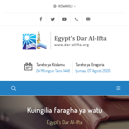
KISWAHILI
Facebook
Twitter
Youtube
+20 2 25970400
ask@dar-alifta.org
Tarehe ya Kiislamu
Tarehe ya Gregoria
24 Mfunguo Tano 1448
Ijumaa, 07 Agosti 2026
Kuingilia faragha ya watu
Egypt's Dar Al-Ifta