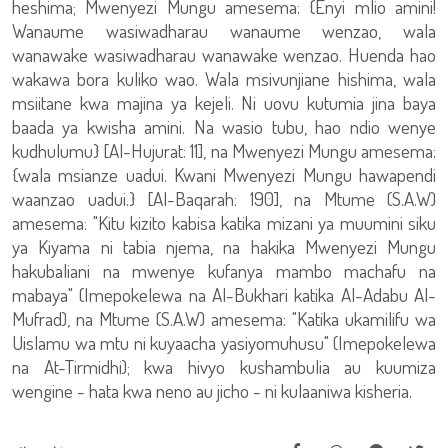
heshima; Mwenyezi Mungu amesema: {Enyi mlio amini!
Wanaume wasiwadharau wanaume wenzao, wala
wanawake wasiwadharau wanawake wenzao. Huenda hao
wakawa bora kuliko wao. Wala msivunjiane hishima, wala
msiitane kwa majina ya kejeli. Ni uovu kutumia jina baya
baada ya kwisha amini. Na wasio tubu, hao ndio wenye
kudhulumu} [Al-Hujurat: 11], na Mwenyezi Mungu amesema:
{wala msianze uadui. Kwani Mwenyezi Mungu hawapendi
waanzao uadui.} [Al-Baqarah: 190], na Mtume (S.A.W)
amesema: "Kitu kizito kabisa katika mizani ya muumini siku
ya Kiyama ni tabia njema, na hakika Mwenyezi Mungu
hakubaliani na mwenye kufanya mambo machafu na
mabaya" (Imepokelewa na Al-Bukhari katika Al-Adabu Al-
Mufrad), na Mtume (S.A.W) amesema: "Katika ukamilifu wa
Uislamu wa mtu ni kuyaacha yasiyomuhusu" (Imepokelewa
na At-Tirmidhi); kwa hivyo kushambulia au kuumiza
wengine - hata kwa neno au jicho - ni kulaaniwa kisheria.