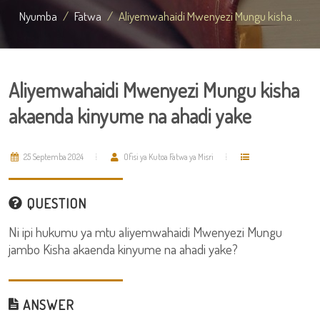
Nyumba
Fatwa
Aliyemwahaidi Mwenyezi Mungu kisha ...
Aliyemwahaidi Mwenyezi Mungu kisha
akaenda kinyume na ahadi yake
25 Septemba 2024
Ofisi ya Kutoa Fatwa ya Misri
QUESTION
Ni ipi hukumu ya mtu aliyemwahaidi Mwenyezi Mungu
jambo Kisha akaenda kinyume na ahadi yake?
ANSWER