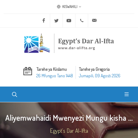
KISWAHILI
Facebook
Twitter
Youtube
+20 2 25970400
ask@dar-alifta.org
Tarehe ya Kiislamu
Tarehe ya Gregoria
26 Mfunguo Tano 1448
Jumapili, 09 Agosti 2026
Aliyemwahaidi Mwenyezi Mungu kisha ...
Egypt's Dar Al-Ifta