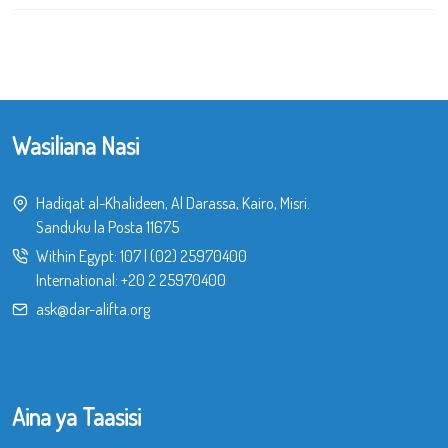
Wasiliana Nasi
Hadiqat al-Khalideen, Al Darassa, Kairo, Misri.
Sanduku la Posta 11675
Within Egypt:
107
|
(02) 25970400
International:
+20 2 25970400
ask@dar-alifta.org
Aina ya Taasisi