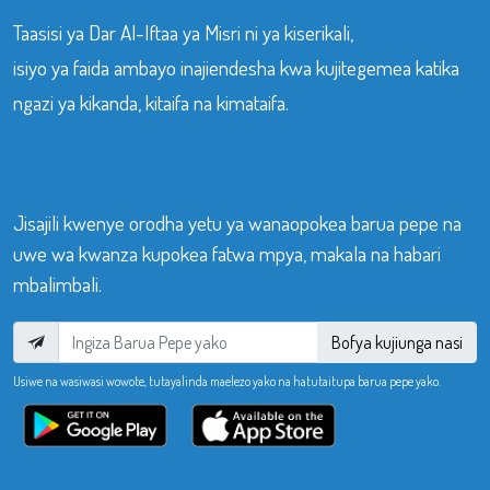
Taasisi ya Dar Al-Iftaa ya Misri ni ya kiserikali,
isiyo ya faida ambayo inajiendesha kwa kujitegemea katika
ngazi ya kikanda, kitaifa na kimataifa.
Jisajili kwenye orodha yetu ya wanaopokea barua pepe na
uwe wa kwanza kupokea fatwa mpya, makala na habari
mbalimbali.
Bofya kujiunga nasi
Usiwe na wasiwasi wowote, tutayalinda maelezo yako na hatutaitupa barua pepe yako.