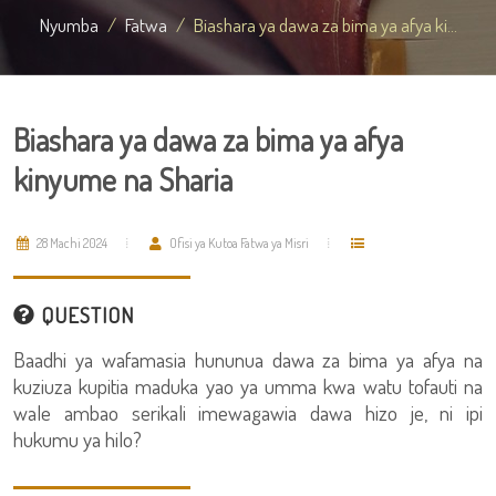
Nyumba
Fatwa
Biashara ya dawa za bima ya afya ki...
Biashara ya dawa za bima ya afya
kinyume na Sharia
28 Machi 2024
Ofisi ya Kutoa Fatwa ya Misri
QUESTION
Baadhi ya wafamasia hununua dawa za bima ya afya na
kuziuza kupitia maduka yao ya umma kwa watu tofauti na
wale ambao serikali imewagawia dawa hizo je, ni ipi
hukumu ya hilo?