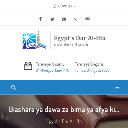
KISWAHILI
Facebook
Twitter
Youtube
+20 2 25970400
ask@dar-alifta.org
Tarehe ya Kiislamu
Tarehe ya Gregoria
24 Mfunguo Tano 1448
Ijumaa, 07 Agosti 2026
Biashara ya dawa za bima ya afya ki...
Egypt's Dar Al-Ifta