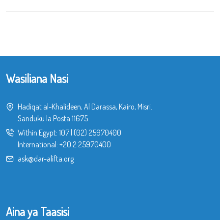
Wasiliana Nasi
Hadiqat al-Khalideen, Al Darassa, Kairo, Misri.
Sanduku la Posta 11675
Within Egypt:
107
|
(02) 25970400
International:
+20 2 25970400
ask@dar-alifta.org
Aina ya Taasisi