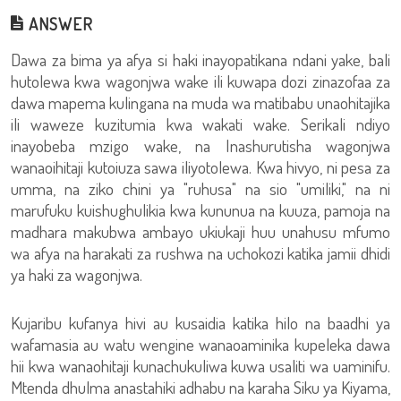
ANSWER
Dawa za bima ya afya si haki inayopatikana ndani yake, bali
hutolewa kwa wagonjwa wake ili kuwapa dozi zinazofaa za
dawa mapema kulingana na muda wa matibabu unaohitajika
ili waweze kuzitumia kwa wakati wake. Serikali ndiyo
inayobeba mzigo wake, na Inashurutisha wagonjwa
wanaoihitaji kutoiuza sawa iliyotolewa. Kwa hivyo, ni pesa za
umma, na ziko chini ya "ruhusa" na sio "umiliki," na ni
marufuku kuishughulikia kwa kununua na kuuza, pamoja na
madhara makubwa ambayo ukiukaji huu unahusu mfumo
wa afya na harakati za rushwa na uchokozi katika jamii dhidi
ya haki za wagonjwa.
Kujaribu kufanya hivi au kusaidia katika hilo na baadhi ya
wafamasia au watu wengine wanaoaminika kupeleka dawa
hii kwa wanaohitaji kunachukuliwa kuwa usaliti wa uaminifu.
Mtenda dhulma anastahiki adhabu na karaha Siku ya Kiyama,