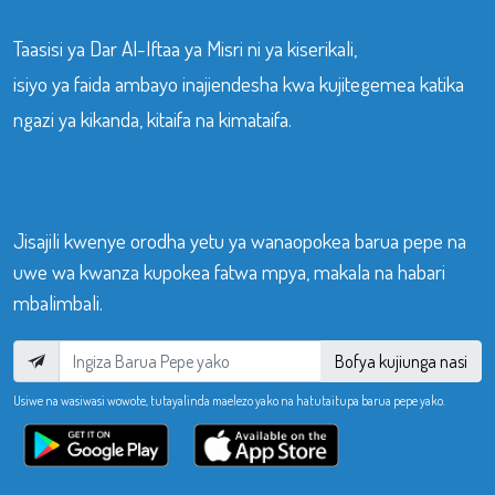
Taasisi ya Dar Al-Iftaa ya Misri ni ya kiserikali,
isiyo ya faida ambayo inajiendesha kwa kujitegemea katika
ngazi ya kikanda, kitaifa na kimataifa.
Jisajili kwenye orodha yetu ya wanaopokea barua pepe na
uwe wa kwanza kupokea fatwa mpya, makala na habari
mbalimbali.
Bofya kujiunga nasi
Usiwe na wasiwasi wowote, tutayalinda maelezo yako na hatutaitupa barua pepe yako.