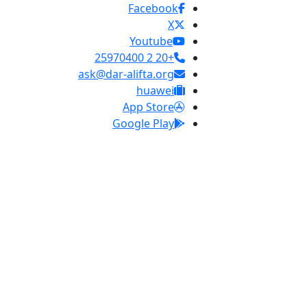
Facebook
X
Youtube
+20 2 25970400
ask@dar-alifta.org
huawei
App Store
Google Play