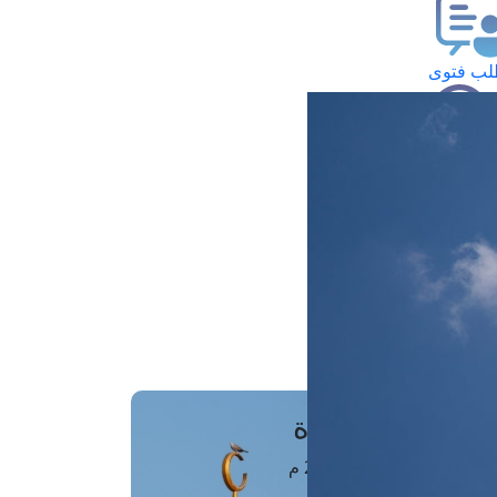
ب فتوى
تعلام عن فتوى
ز موعد
فتوى الهاتفية
َواقِيتُ الصَّـــلاة
اهرة · 07 أغسطس 2026 م