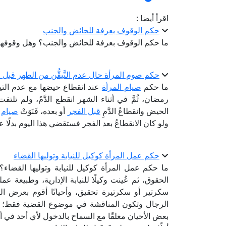
اقرأ أيضا :
حكم الوقوف بعرفة للحائض والجنب
ما حكم الوقوف بعرفة للحائض والجنب؟ وهل وقوفهما
حكم صوم المرأة حال عدم التَّيقُّن من الطهر قبل 
ما حكم
صيام المرأة
عند انقطاع حيضها مع عدم التي
رمضان، ثُمَّ في أثناء الشهر انقطع الدَّمُ، ولم تلتفت إ
الحيض وانقطاعُ الدَّمِ
قبل الفجر
أو بعده، فَنَوَتْ
صيام
ه
ولو كان الانقطاعُ بعد الفجر فستقضي هذا اليوم بدلًا
حكم عمل المرأة كوكيل للنيابة وتوليها القضاء
ما حكم عمل المرأة كوكيل للنيابة وتوليها القضاء؟ 
الحقوق، ثم عُينت وكيلًا للنيابة الإدارية، وطبيعة 
سكرتير أو سكرتيرة تحقيق، وأحيانًا أقوم بعرض ال
الرجال وتكون المناقشة في موضوع القضية فقط؛ حي
بعض الأحيان مغلقًا مع السماح بالدخول لأي أحد في 