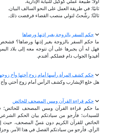
أولًا: طبيعة عملي كوكيل للنيابة الإدارية.
ثانيًا: في طريقة العمل على النحو السالف البيان.
ثالثًا: رشِّحتُ لتولي منصب القضاء فرفضت ذلك.
حكم السفر بالزوجة بغير إذنها ورضاها
ما حكم السفر بالزوجة بغير إذنها ورضاها؟ فشخص
فهل له أن يجبرها على أن تتوجه معه إلى بلاد الي
أفيدوا الجواب دام فضلكم. أفندم.
حكم كشف المرأة رأسها أمام زوج أختها وأخ زوجها
هل خلع الإيشارب وكشف الرأس أمام زوج أختي وأخ ز
حكم قراءة القرآن ومس المصحف للحائض
ما حكم قراءة القرآن ومس المصحف للحائض؛ فأنا 
للسيدات؛ فأرجو من سيادتكم بيان الحكم الشرعي ب
الحائض للقرآن الكريم دون مَسِّ المصحف، حيث 
الرأي. فأرجو من سيادتكم الفصل في هذا الأمر. وجزاكم