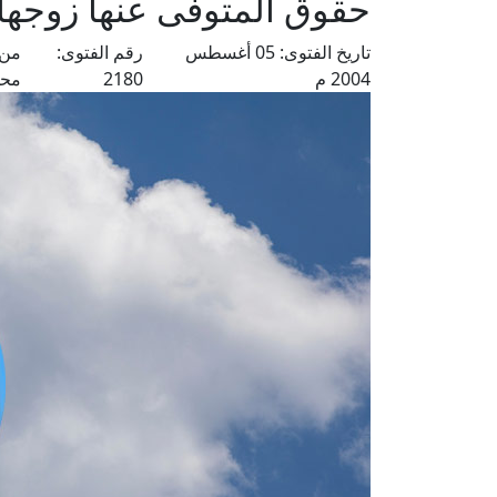
حقوق المتوفى عنها زوجها
تاريخ الفتوى:
05 أغسطس
رقم الفتوى:
من 
2004 م
2180
محم