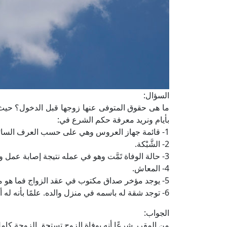
السؤال:
ما هى حقوق المتوفى عنها زوجها قبل الدخول؟ حيث يو
بأيام ونريد معرفة حكم الشرع في:
1- قائمة جهاز العروس وهي على حسب العرف السائد يقوم الزوج بتجهيز جزء منه، والجزء الباقي تقوم به الزوجة.
2- الشَّبْكة.
3- حالة الوفاة تَمَّت وهو في عمله نتيجة إصابة عمل ويصرف عنها مبلغ مالي تعويضًا فما حكم هذا المبلغ؟
4- المعاش.
5- يوجد مؤخر صداق مكتوب في عقد الزواج فما هو موقعه؟
6- توجد شقة له باسمه في منزل والده. علمًا بأنه له أب، وثلاثة إخوة ذكور، وثلاث أخوات إناث بالإضافة إلى الزوجة.
الجواب:
من المقرر شرعًا أنه بوفاة الزوج تستحق الزوجة كامل