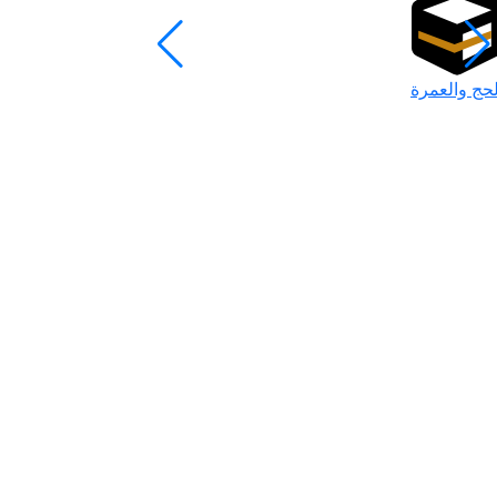
لحج والعمرة
رمضان