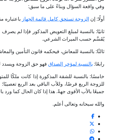
وفي واقعة السؤال وبناءً على ما سبق:
أولًا: إن
الزوجة تستحق كامل قائمة الجهاز
باعتباره مق
ثانيًا: بالنسبة لمبلغ التعويض المذكور فإذا لم يصرف
يُقَسَّم حسب الميراث الشرعي.
ثالثًا: بالنسبة للمعاش، فيحكمه قانون التأمين والمعا
رابعًا:
بالنسبة لمؤخر الصداق
فهو حق الزوجة ويسدد لها 
خامسًا: بالنسبة للشقة المذكورة إذا كانت ملكًا للمت
للزوجة الربع فرضًا، وللأب الباقي بعد الربع تعصيبًا
جميعًا بالأب الأقوى جهةً. هذا إذا كان الحال كما ورد
والله سبحانه وتعالى أعلم.