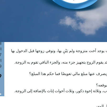
ا
 :41
ا
 :17
ا
 : 1
ا
8
ا
جد أخت متزوجة ولم يَبْنِ بها، وتوفي زوجها قبل الدخول بها
: 44
ا
 :9
 المهر.