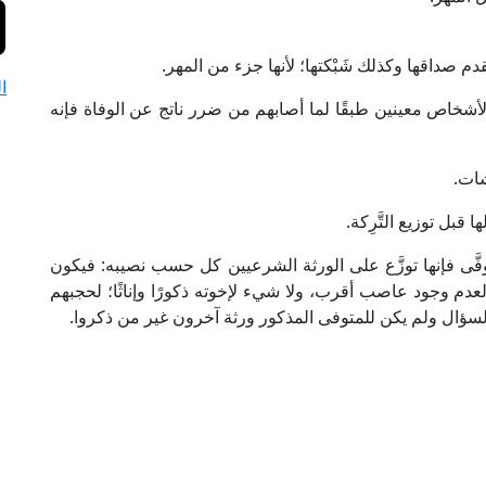
دم صداقها وكذلك شَبْكتها؛ لأنها جزء من المهر.
ا
 لأشخاص معينين طبقًا لما أصابهم من ضرر ناتج عن الوفاة فإنه
شات.
قبل توزيع التَّرِكة.
وفَّى فإنها توزَّع على الورثة الشرعيين كل حسب نصيبه: فيكون
؛ لعدم وجود عاصب أقرب، ولا شيء لإخوته ذكورًا وإناثًا؛ لحجبهم
 بالسؤال ولم يكن للمتوفى المذكور ورثة آخرون غير من ذكروا.