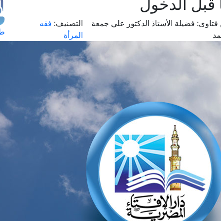
 قبل الدخول
فتاوى:
فضيلة الأستاذ الدكتور علي جمعة
التصنيف:
فقه
طل
د
المرأة
اس
حج
ال
م
الق