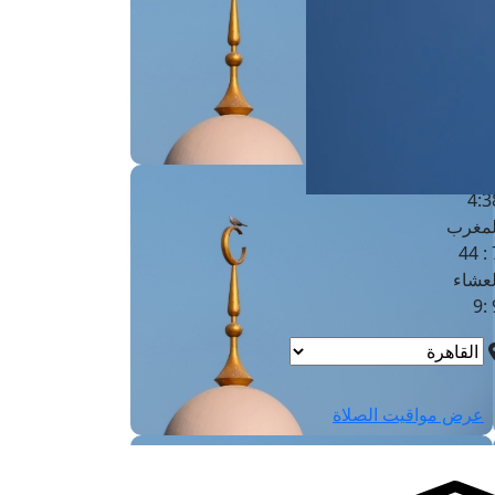
لفجر
4
لشروق
6
لظهر
1
لعصر
4:3
لمغرب
7 
لعشاء
9
عرض مواقيت الصلاة