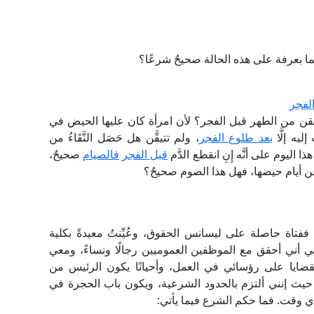
 بعرفة على هذه الحالة صحيحٌ شرعًا؟
الفجر
قن من الطهر قبل الفجر؟ لأن امرأة كان عليها الحيض في
ليه إلَّا
بعد طلوع الفجر
، ولم تتيقَّن هل حَصَل النَّقَاءُ من
ذا اليوم على أنَّه إِنِ انقطع الدَّم
قبل الفجر
فالصيام
صحيحٌ،
 عن أيام حيضها، فهل هذا الصوم صحيحٌ؟
ففتاة حاصلة على ليسانس الحقوق، وعُيِّنتُ معيدةً بكلية
عملي أني أحقق مع الموظفين العموميين رجالًا ونساءً، ومعي
قضايا على رؤسائي في العمل، وأحيانًا يكون الرئيس من
ث إنني ألتزم بالحدود الشرعية، ويكون باب الحجرة في
أي وقت. فما حكم الشرع فيما يأتي: