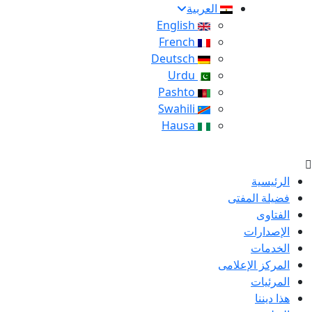
العربية
English
French
Deutsch
Urdu
Pashto
Swahili
Hausa
الرئيسية
فضيلة المفتى
الفتاوى
الإصدارات
الخدمات
المركز الإعلامى
المرئيات
هذا ديننا