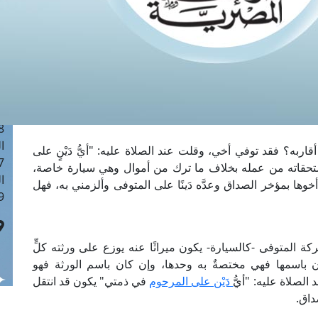
ا
 :41
ا
 :17
ا
 : 1
ا
8
ا
اربه؟ فقد توفي أخي، وقلت عند الصلاة عليه: "أيُّ دَيْنٍ على
: 44
تحقاته من عمله بخلاف ما ترك من أموال وهي سيارة خاصة،
ا
وها بمؤخر الصداق وعدَّه دَينًا على المتوفى وألزمني به، فهل
 :9
كة المتوفى -كالسيارة- يكون ميراثًا عنه يوزع على ورثته كلٍّ
باسمها فهي مختصةٌ به وحدها، وإن كان باسم الورثة فهو
الصلاة عليه: "أيُّ
دَيْن على المرحوم
في ذمتي" يكون قد انتقل
داق.