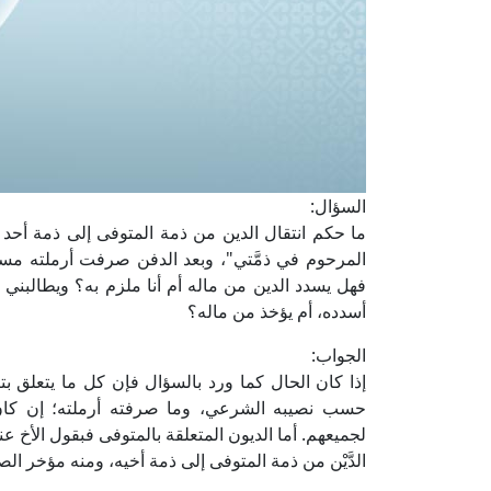
السؤال:
ما حكم انتقال الدين من ذمة المتوفى إلى ذمة أحد أق
المرحوم في ذمَّتي"، وبعد الدفن صرفت أرملته مس
فهل يسدد الدين من ماله أم أنا ملزم به؟ ويطالبني أخ
أسدده، أم يؤخذ من ماله؟
الجواب:
إذا كان الحال كما ورد بالسؤال فإن كل ما يتعلق بتر
حسب نصيبه الشرعي، وما صرفته أرملته؛ إن كان 
لجميعهم. أما الديون المتعلقة بالمتوفى فبقول الأخ عند 
الدَّيْن من ذمة المتوفى إلى ذمة أخيه، ومنه مؤخر الص