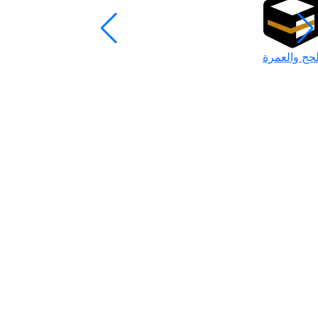
لحج والعمرة
رمضان