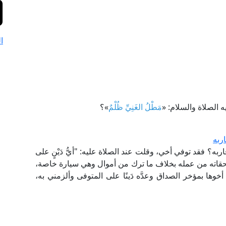
ا
 الصلاة والسلام: «
مَطْلُ الغَنِيِّ ظُلْمٌ
»؟
ربه
به؟ فقد توفي أخي، وقلت عند الصلاة عليه: "أيُّ دَيْنٍ على
حقاته من عمله بخلاف ما ترك من أموال وهي سيارة خاصة،
خوها بمؤخر الصداق وعدَّه دَينًا على المتوفى وألزمني به،