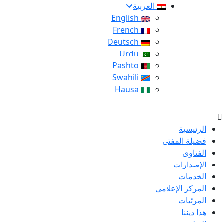
العربية
English
French
Deutsch
Urdu
Pashto
Swahili
Hausa
الرئيسية
فضيلة المفتى
الفتاوى
الإصدارات
الخدمات
المركز الإعلامى
المرئيات
هذا ديننا