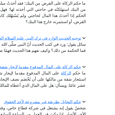
ما حكم الزكاة على القرض من البنك؛ فقد أخذتُ مبل
من البنك استهلكتُه في حاجتي التي أخذته لها؛ فهل
الحكم إذا أخذتُ هذا المال لحاجتي ولم يُسْتهْلك كام
القرض، أو استثمرته خارج هذا البنك؟
توجيه الحديث الوارد في ترك النبي عليه السلام ال
سائل يقول: ورد في كتب الحديث أنّ النبي صلّى الله 
فما الحكمة من ذلك؟ وكيف نفهم هذا الحديث فهمًا صح
حكم الزكاة على المال المدفوع مقدما لإيجار شقة
ما حكم
الزكاة
على المال المدفوع مقدما لإيجار شقة
استئجار شقة من مالكها على أن يُخْصَم نصف الإيجار م
عشر عامًا. ويسأل: هل على المال الذي أعطاه للمالك
حكم التحايل بطريقة غير مشروعة لأخذ الحقوق
الأجر الأصلي إذا مكث في العمل من الساعةِ السابعةِ ص