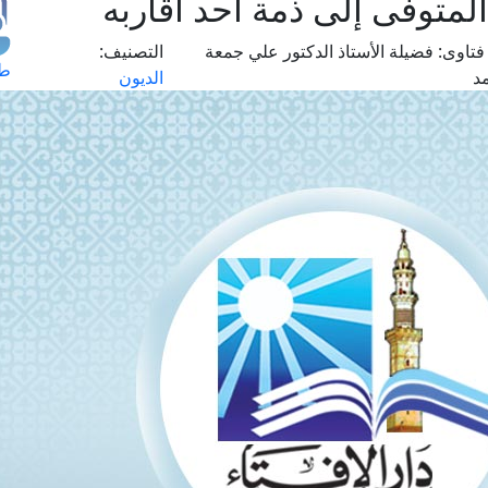
لمتوفى إلى ذمة أحد أقاربه
فتاوى:
فضيلة الأستاذ الدكتور علي جمعة
التصنيف:
طل
د
الديون
اس
حج
ال
م
الق