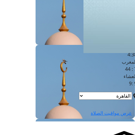
لفجر
4
لشروق
6
لظهر
1
لعصر
4:3
لمغرب
7 
لعشاء
9
عرض مواقيت الصلاة