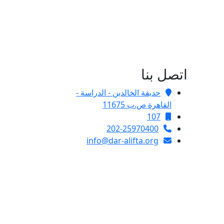
اتصل بنا
حديقة الخالدين - الدراسة -
القاهرة ص.ب 11675
107
202-25970400
info@dar-alifta.org