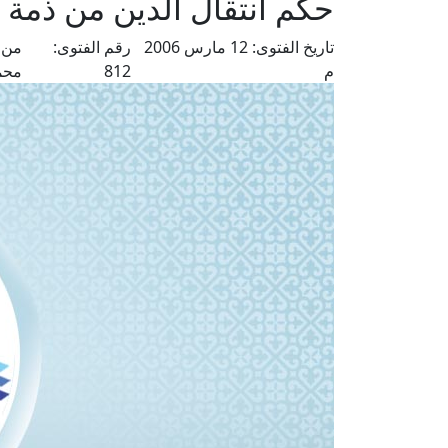
حكم انتقال الدين من ذمة ا
تاريخ الفتوى:
12 مارس 2006
رقم الفتوى:
من 
م
812
محم