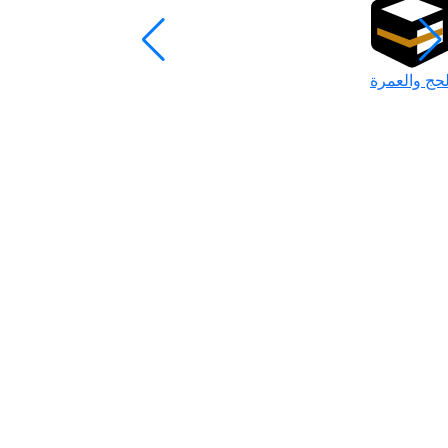
لحج والعمرة
رمضان