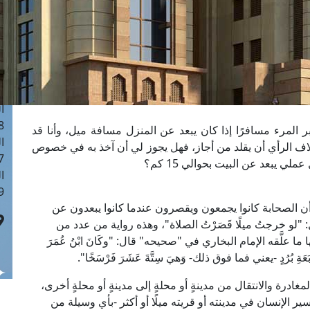
ا
 :40
ا
 :17
ا
 : 1
ا
8
 المرء مسافرًا إذا كان يبعد عن المنزل مسافة ميل، وأنا قد
ا
لاف الرأي أن يقلد من أجاز، فهل يجوز لي أن آخذ به في خصوص
: 45
 يبعد عن البيت بحوالي 15 كم؟
ا
 :10
أن الصحابة كانوا يجمعون ويقصرون عندما كانوا يبعدون عن
"لو خرجتُ ميلًا قَصَرْتُ الصلاة"، وهذه رواية من عدد من
علَّقه الإمام البخاري في "صحيحه" قال: "وكَانَ ابْنُ عُمَرَ
َةِ بُرُدٍ -يعني فما فوق ذلك- وَهيَ سِتَّةَ عَشَرَ فَرْسَخًا".
درة والانتقال من مدينةٍ أو محلةٍ إلى مدينةٍ أو محلةٍ أخرى،
ير الإنسان في مدينته أو قريته ميلًا أو أكثر -بأي وسيلة من