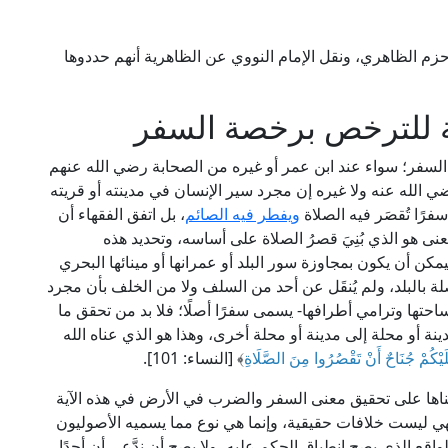
حزم الظاهري، ونقل الإمام النووي عن الظاهرية أنهم حددوها
 للترخص برخصة السفر
 السفر؛ سواء عند ابن عمر أو غيره من الصحابة رضي الله عنهم
ي الله عنه ولا غيره إن مجرد سير الإنسان في مدينته أو قريته
 سفرًا تُقصَر فيه الصلاة
ويفطر فيه الصائم
، بل اتفق الفقهاء أن
ى هو الذي بُنِيَ قصرُ الصلاة على أساسه، وتحديد هذه
كن أن يكون بمجاوزة سور البلد أو عمرانها أو مينائها البحري
صلة بالبلد، ولم يُنقَل عن أحد من السلف ولا من الخلف بأن مجرد
ساحتها وترامي أطرافها- يسمى سفرًا أصلًا؛ فلا بد من تحقق ما
ينة أو محلة إلى مدينة أو محلة أخرى، وهذا هو الذي عناه الله
يْكُمْ جُنَاحٌ أَنْ تَقْصُرُوا مِنَ الصَّلَاةِ
﴾ [النساء: 101].
مبناها على تحقيق معنى السفر والضرب في الأرض في هذه الآية
فهي ليست خلافات حقيقية، وإنما هي نوع مما يسميه الأصوليون
اقع الذي يصح انطباق الحكم عليه، ولا يصح أن ندَّعي أن أحدًا