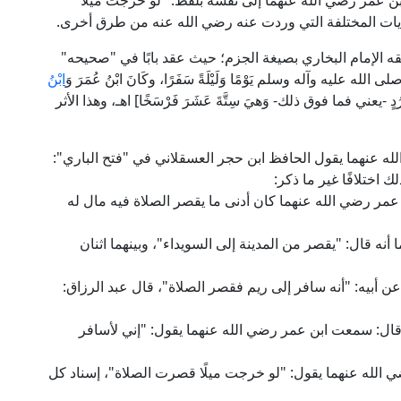
بن عمر رضي الله عنهما إلى نفسه بلفظ: "لو خرجتُ ميلًا
روايات المختلفة التي وردت عنه رضي الله عنه من طرق أخرى.
علقه الإمام البخاري بصيغة الجزم؛ حيث عقد بابًا في "صحيحه"
صلى الله عليه وآله وسلم يَوْمًا وَلَيْلَةً سَفَرًا، وكَانَ ابْنُ عُمَرَ وَ
ابْنُ
ُرُدٍ -يعني فما فوق ذلك- وَهيَ سِتَّةَ عَشَرَ فَرْسَخًا] اهـ، وهذا الأثر
له عنهما يقول الحافظ ابن حجر العسقلاني في "فتح الباري":
اختلافًا غير ما ذكر:
عمر رضي الله عنهما كان أدنى ما يقصر الصلاة فيه مال له
ه قال: "يقصر من المدينة إلى السويداء"، وبينهما اثنان
أبيه: "أنه سافر إلى ريم فقصر الصلاة"، قال عبد الرزاق:
ل: سمعت ابن عمر رضي الله عنهما يقول: "إني لأسافر
الله عنهما يقول: "لو خرجت ميلًا قصرت الصلاة"، إسناد كل