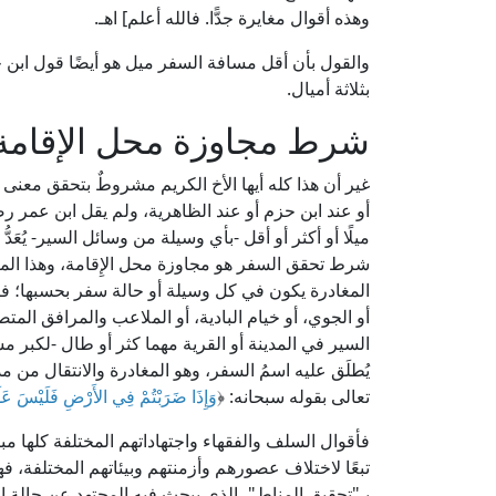
وهذه أقوال مغايرة جدًّا. فالله أعلم] اهـ.
والقول بأن أقل مسافة السفر ميل هو أيضًا قول ابن 
بثلاثة أميال.
شرط مجاوزة محل الإقامة
غير أن هذا كله أيها الأخ الكريم مشروطٌ بتحقق معنى
أو عند ابن حزم أو عند الظاهرية، ولم يقل ابن عمر رض
ميلًا أو أكثر أو أقل -بأي وسيلة من وسائل السير- يُعَدُّ
شرط تحقق السفر هو مجاوزة محل الإِقامة، وهذا المعن
المغادرة يكون في كل وسيلة أو حالة سفر بحسبها؛ فيم
أو الجوي، أو خيام البادية، أو الملاعب والمرافق المت
السير في المدينة أو القرية مهما كثر أو طال -لكبر م
يُطلَق عليه اسمُ السفر، وهو المغادرة والانتقال من مد
تعالى بقوله سبحانه: ﴿
وَإِذَا ضَرَبْتُمْ فِي الأَرْضِ فَلَيْسَ عَلَ
فأقوال السلف والفقهاء واجتهاداتهم المختلفة كلها 
تبعًا لاختلاف عصورهم وأزمنتهم وبيئاتهم المختلفة، 
بـ"تحقيق المناط"، الذي يبحث فيه المجتهد عن حالة الو