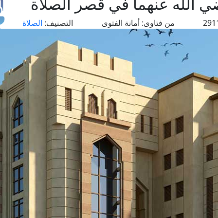
ي الله عنهما في قصر الصلاة
من فتاوى:
أمانة الفتوى
التصنيف:
الصلاة
طل
اس
حج
ال
م
الق