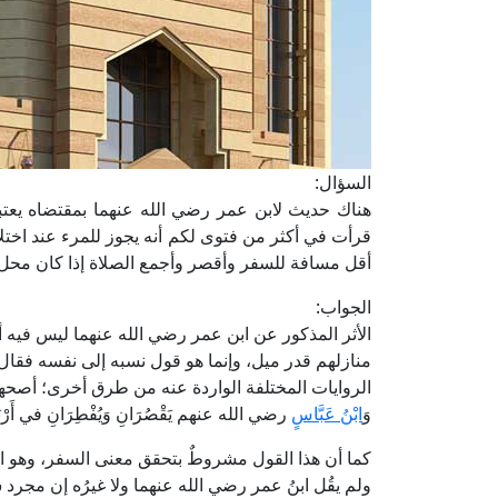
السؤال:
هناك حديث لابن عمر رضي الله عنهما بمقتضاه يعتبر
قرأت في أكثر من فتوى لكم أنه يجوز للمرء عند اخت
أقل مسافة للسفر وأقصر وأجمع الصلاة إذا كان محل عملي
الجواب:
الأثر المذكور عن ابن عمر رضي الله عنهما ليس فيه 
منازلهم قدر ميل، وإنما هو قول نسبه إلى نفسه فقال: 
الروايات المختلفة الواردة عنه من طرق أخرى؛ أصحها ما 
وَ
ابْنُ عَبَّاسٍ
رضي الله عنهم يَقْصُرَانِ وَيُفْطِرَانِ في أَرْبَع
كما أن هذا القول مشروطٌ بتحقق معنى السفر، وهو المغا
ولم يقُل ابنُ عمر رضي الله عنهما ولا غيرُه إن مجرد س