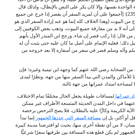
 الواحدة نفسها، وإلا كان يكر على النص بالإبطال، ولذلك قال
ابن المنذر فيما نقله الشوكاني في "نيل الأوطار" (3/ 235): [أجمعوا على أن لمريد السفر أن يقصر إذا خرج عن جميع
ج من البيوت (وهذا الخلاف كله إنما هو عند إرادة السفر الذي هو
 إلى أنه لا بد من مفارقة جميع البيوت، وذهب بعض الكوفيين إلى
 من قال: إذا ركب قصر إن شاء. ورجح ابن المنذر الأول بأنهم
قبل ذلك؛ فعليه الإتمام على أصل ما كان عليه حتى يثبت أن له
 وسلم وآله وسلم قصر في سفر من أسفاره إلا بعد خروجه من
 من الصحابة رضي الله عنهم كما وجهه ابن تيمية وغيره؛ فإن
ا للأماكن والمدن التي يبدأ السفر منها من جهة، ونظرًا لمدى
لمساحة امتداد عمرانها من جهة ثالثة.
اد عمرانها
لمسافات طويلة يجعل الحال مختلفًا تمام الاختلاف،
عنهما في داخل المدن الحديثة المتسعة الأطراف غير ممكن
آية الكريمة وكارًّا عليه بالبطلان، فلا يصح الترخص برخصة
ل أو أكثر، بل إن
مسافة السفر التي حددها الجمهور
إنما تبدأ
إنسان، لا من أي نقطة أخرى منها، بحيث لو افترضنا مدينة كبيرة
لجمهور لم يكن قطع هذه المسافة بين طرفيها سفرًا شرعيًّا