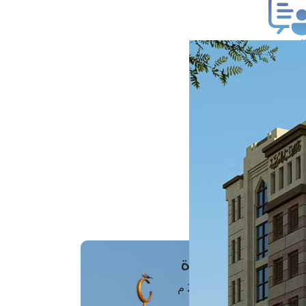
ب فتوى
تعلام عن فتوى
ز موعد
فتوى الهاتفية
َواقِيتُ الصَّـــلاة
اهرة · 06 أغسطس 2026 م