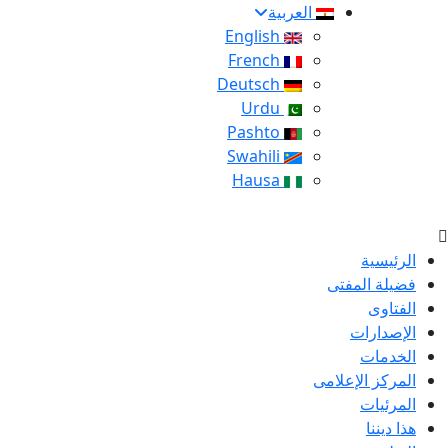
العربية
English
French
Deutsch
Urdu
Pashto
Swahili
Hausa
الرئيسية
فضيلة المفتى
الفتاوى
الإصدارات
الخدمات
المركز الإعلامى
المرئيات
هذا ديننا