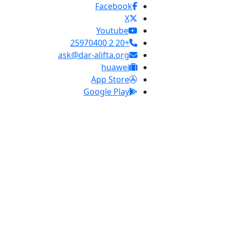
Facebook
X
Youtube
+20 2 25970400
ask@dar-alifta.org
huawei
App Store
Google Play