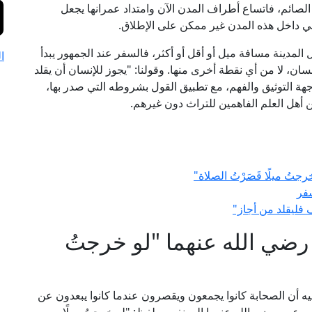
يه الصائم، فاتساع أطراف المدن الآن وامتداد عمرانها يجعل
في داخل هذه المدن غير ممكن على الإطلاق.
لمدينة مسافة ميل أو أقل أو أكثر، فالسفر عند الجمهور يبدأ
ا
نسان، لا من أي نقطة أخرى منها. وقولنا: "يجوز للإنسان أن يقلد
جهة التوثيق والفهم، مع تطبيق القول بشروطه التي صدر بها،
 أهل العلم الفاهمين للتراث دون غيرهم.
تُ ميلًا قَصَرْتُ الصلاة"
فر
فليقلد من أجاز"
رضي الله عنهما "لو خرجتُ
يه أن الصحابة كانوا يجمعون ويقصرون عندما كانوا يبعدون عن