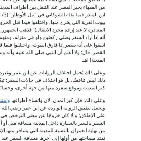
من الفقهاء يجيز القصر عند التنقل بين أطراف المدينة
بيوت القرية التي يخرج منها، واختلفوا فيما قبل الخرو
المغادرة لا عند إرادة مجرد الانتقال)؛ فذهب الجمهور
أنه إذا أراد السفر يصلي ركعتين ولو في منزله، ومنهم
اتفقوا على أنه يقصر إذا فارق البيوت، واختلفوا فيما 
القصر. قال: ولا أعلم أن النبي صلى الله عليه وآله
المدينة] اهـ.
وعلى ذلك يُحمَل اختلاف الروايات عن ابن عمر وغيره
ذلك ليس تناقضًا، بل هو اختلاف في حالات السفر؛ تبعً
كبر المدينة وموقع سفره منها من جهة أخرى، وحسابًا 
وعلى ذلك: فإن كبر المدن الآن واتساع أطرافها
وامتد
ويجعل تطبيق الرواية الواردة عن ابن عمر رضي الله 
على الإطلاق؛ وإلا كان خروجًا عن معنى الترخص في ال
السفر بالسير بالسيارة داخل المدينة مسافة ميل أو أق
من نهاية العمران بالنسبة للمدينة التي يسافر منها ال
تمتد مساحتها من أولها إلى آخرها مسافة السفر عند ا