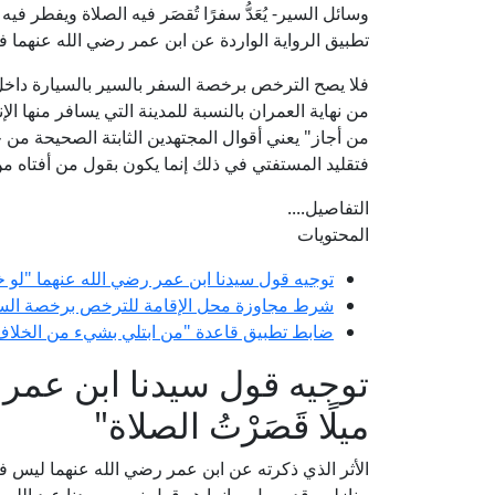
وسائل السير- يُعَدُّ سفرًا تُقصَر فيه الصلاة ويفطر ف
تطبيق الرواية الواردة عن ابن عمر رضي الله عنهما 
فلا يصح الترخص برخصة السفر بالسير بالسيارة داخل ا
من نهاية العمران بالنسبة للمدينة التي يسافر منها الإ
من أجاز" يعني أقوال المجتهدين الثابتة الصحيحة من 
فتقليد المستفتي في ذلك إنما يكون بقول من أفتاه من
التفاصيل....
المحتويات
توجيه قول سيدنا ابن عمر رضي الله عنهما "لو خرج
شرط مجاوزة محل الإقامة للترخص برخصة الس
ضابط تطبيق قاعدة "من ابتلي بشيء من الخلاف 
توجيه قول سيدنا ابن عمر 
ميلًا قَصَرْتُ الصلاة"
الأثر الذي ذكرته عن ابن عمر رضي الله عنهما ليس ف