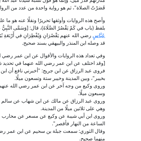
منازلهم قدر ميل، وإنما هو قول نسبه سيدنا عبد الله 
قَصَرْتُ الصلاة"، ثم هو رواية واحدة من عدد من ال
وأصح هذه الروايات وأوثقها تحريرًا ونقلًا عنه هو ما 
بلفظ (باب في كَمْ يَقْصُرُ الصَّلَاةَ)، قال: [وَسَمَّى النَّبِيُّ 
عَبَّاسٍ
رضي الله عنهم يَقْصُرَانِ وَيُفْطِرَانِ في أَرْبَعَةِ ب
قد وصله ابن المنذر والبيهقي بسند صحيح.
وفي تعداد هذه الروايات والأقوال عن ابن عمر رضي ال
[وقد اختلف عن ابن عمر رضي الله عنهما في تحديد ذلك 
فروى عبد الرزاق عن ابن جريج: "أخبرني نافع أن ابن 
بخيبر"، وبين المدينة وخيبر ستة وتسعون ميلًا.
وروى وكيع من وجه آخر عن ابن عمر رضي الله عنهما أن
وسبعون ميلًا.
وروى عبد الرزاق عن مالك عن ابن شهاب عن سالم عن 
وهي على ثلاثين ميلًا من المدينة.
وروى ابن أبي شيبة عن وكيع عن مسعر عن محارب قا
الساعة من النهار فأقصر".
وقال الثوري: سمعت جبلة بن سحيم عن ابن عمر رضي 
منهما صحيح.