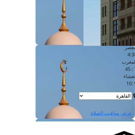
لفجر
4
لشروق
6
لظهر
1
لعصر
4:3
لمغرب
7 
لعشاء
9
عرض مواقيت الصلاة