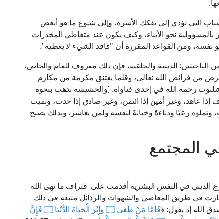
ها.
سباب التي تؤدي إلى تفكك الأسرة، وإلى شيوع ما هو أبغض
ور بالمسؤولية نحو الأبناء، وكيف يكون عند متعاطي المخدرات
 نفسه، ومن القواعد المقررة أن "فاقد الشيء لا يعطيه".
ن الناحيتين: الدينية والخلقية، فإن ذلك معروف للعام والخاص،
 فرض من فرائض الله تعالى، وقلما يعتنق مكرمة من مكارم
د شلتوت رحمه الله في إحدى فتاواه: [والحشيشة تذهب بنخوة
 إذا عاهد، وغير أمين إذا ائتمن، وغير صادق إذا حدث، وتميت
تملؤه رعبًا ودناءةً وخيانةً لنفسه ولمن يعاشر، وبذلك يصبح
ي المجتمع
زع الديني في النفس البشرية أقدمت على اقتراف ما نهى الله
سارت في طريق المعاصي والشهوات والرذائل متبعة في ذلك
ق الله إذ يقول: ﴿
فَأَمَّا مَنْ طَغَى ۝ وَآثَرَ الْحَيَاةَ الدُّنْيَا ۝ فَإِنَّ