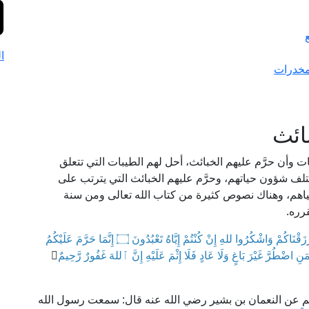
ا
مخدرات
ائث
ت وأن حرَّم عليهم الخبائث، أحل لهم الطيبات التي تتعلق
لف شؤون حياتهم، وحرَّم عليهم الخبائث التي يترتب على
نياهم، وهناك نصوص كثيرة من كتاب الله تعالى ومن سنة
رره.
كُلُوا مِنْ طَيِّبَاتِ مَا رَزَقْنَاكُمْ وَاشْكُرُوا للهِ إِنْ كُنْتُمْ إِيَّاهُ تَعْبُدُونَ ۝ إِنَّمَا حَرَّمَ عَلَيْكُمُ
َنِ اضْطُرَّ غَيْرَ بَاغٍ وَلَا عَادٍ فَلَا إِثْمَ عَلَيْهِ إِنَّ ٱللهَ غَفُورٌ رَّحِيمٌ
﴾
سلم عن النعمان بن بشير رضي الله عنه قال: سمعت رسول الله