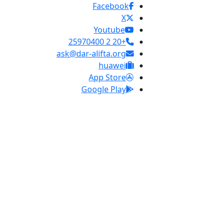
Facebook
X
Youtube
+20 2 25970400
ask@dar-alifta.org
huawei
App Store
Google Play