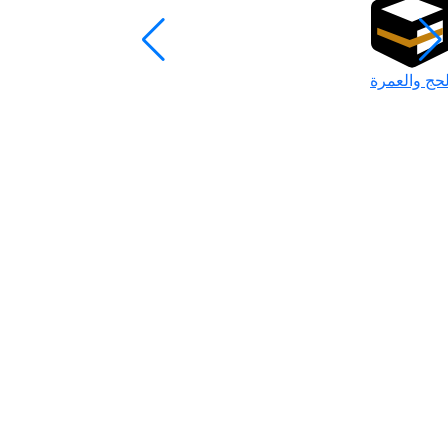
لحج والعمرة
رمضان