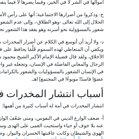
أموالها في الشر لا في الخير، وفيما يضرها لا فيما ينفع
ج- وذكروا من أضرارها الاجتماعية: أنها على رأس الأ
الحلال إلى الله تعالى -وهو الطلاق-، وإلى عدم الشع
شعور بالمسؤولية نحو أسرته وهو يفقد هذا الشعور نحو
د- ولا أريد أن أتوسع في الكلام عن أضرار المخدرات م
ويكفي أن المتعاطي لهذه السموم قَلَّمَا يحافظ على
الأخلاق، ولقد قال فضيلة الإمام الأكبر الشيخ محمو
الرجال والمعاني الفاضلة في الإنسان، وتجعله غير واف
في الإنسان الشعور بالمسؤوليات والشعور بالكرامات، و
عضوًا فاسدًا موبوءًا في المجتمع] اهـ.
أسباب انتشار المخدرات ف
انتشار المخدرات في أمة له أسباب كثيرة من أهمها:
أ- ضعف الوازع الديني في النفوس، ومتى ضَعُفَ الوا
عنه بلا خوف أو حياء واستحبت العمى على الهدى و
الهوى والشيطان وكانت عاقبتها الخسران والبوار، وصد