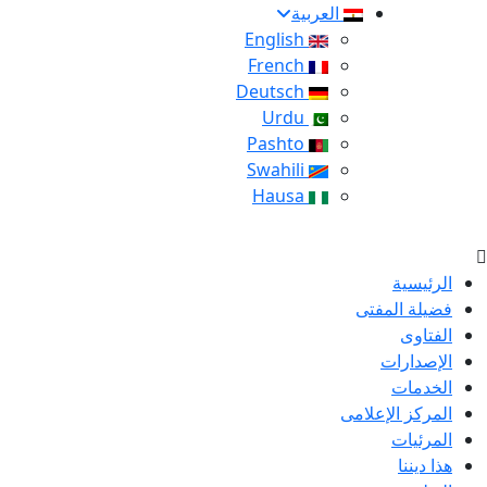
العربية
English
French
Deutsch
Urdu
Pashto
Swahili
Hausa
الرئيسية
فضيلة المفتى
الفتاوى
الإصدارات
الخدمات
المركز الإعلامى
المرئيات
هذا ديننا