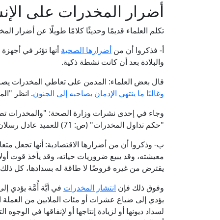
أضرار المخدرات على الإن
تكلم العلماء قديمًا وحديثًا كلامًا طويلًا عن أضرار الم
أ- فذكروا أن من
أضرارها الصحية
أنها تؤثر في أجهزة
والبلادة بعد أن كانت نشطة ذكية.
قال بعض العلماء: المدمن على تعاطي المخدرات ي
وغالبًا ما ينتهي الإدمان بصاحبه إلى الجنون
. انظر "الم
وجاء في إحدى نشرات وزارة الصحة: "والمخدرات تض
"حكم تداول المخدرات" (ص: 71) للعميد عادل رسلان.
ب- وذكروا أن من أضرارها الاقتصادية: أنها تجعل متع
معيشته، وقد يبيع ضروريات حياته، وقد يأخذ قوت أولا
يقترض من غيره قروضًا لا طاقة له بسدادها، كل ذلك م
وفوق ذلك فإن
انتشار المخدرات
في أيَّة أُمَّة يؤدي
يؤدي إلى ضياع عشرات أو مئات الملايين من العملة ال
لسداد ديونها أو لزيادة إنتاجها أو لإنفاقها في الوجوه 