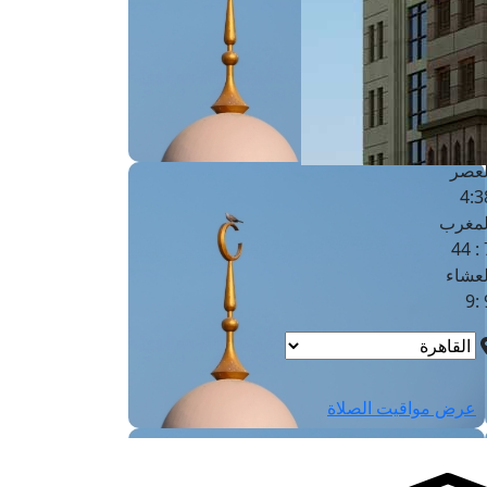
لفجر
4
لشروق
6
لظهر
1
لعصر
4:3
لمغرب
7 
لعشاء
9
عرض مواقيت الصلاة