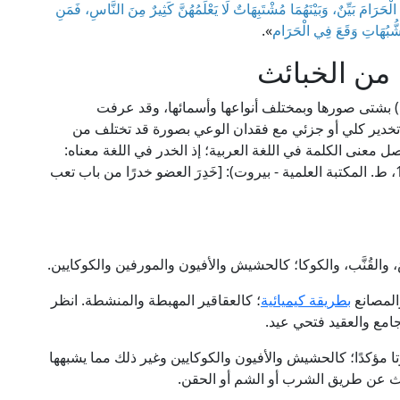
َّ الْحَرَامَ بَيِّنٌ، وَبَيْنَهُمَا مُشْتَبِهَاتٌ لَا يَعْلَمُهُنَّ كَثِيرٌ مِنَ النَّاسِ، فَمَنِ
لشُّبُهَاتِ وَقَعَ فِي الْحَرَام
».
 من الخبائث
َات) بشتى صورها وبمختلف أنواعها وأسمائها، وقد عرفت
 حالة تخدير كلي أو جزئي مع فقدان الوعي بصورة قد تختلف من
 معنى الكلمة في اللغة العربية؛ إذ الخدر في اللغة معناه:
الكسل والثقل، قال صاحب "المصباح المنير" (1/ 165، ط. المكتبة العلمية - بيروت): [خَدِرَ العضو خدرًا من باب تعب
 والقُنَّب، والكوكا؛ كالحشيش والأفيون والمورفين والكوكايين.
والمصانع
بطريقة كيميائية
؛ كالعقاقير المهبطة والمنشطة. انظر
تا مؤكدًا؛ كالحشيش والأفيون والكوكايين وغير ذلك مما يشبهها
ث عن طريق الشرب أو الشم أو الحقن.