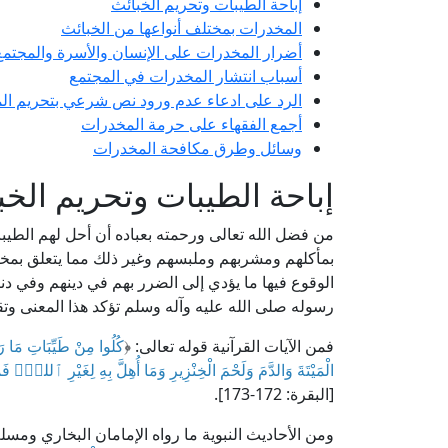
إباحة الطيبات وتحريم الخبائث
المخدرات بمختلف أنواعها من الخبائث
أضرار المخدرات على الإنسان والأسرة والمجتمع
أسباب انتشار المخدرات في المجتمع
الرد على ادعاء عدم ورود نص شرعي بتحريم ال
أجمع الفقهاء على حرمة المخدرات
وسائل وطرق مكافحة المخدرات
إباحة الطيبات وتحريم الخب
من فضل الله تعالى ورحمته بعباده أن أحل لهم الطيبا
بمأكلهم ومشربهم وملبسهم وغير ذلك مما يتعلق بمخت
الوقوع فيها ما يؤدي إلى الضرر بهم في دينهم وفي د
رسوله صلى الله عليه وآله وسلم تؤكد هذا المعنى وتق
فمن الآيات القرآنية قوله تعالى: ﴿
الْمَيْتَةَ وَالدَّمَ وَلَحْمَ الْخِنْزِيرِ وَمَا أُهِلَّ بِهِ لِغَيْرِ ٱللهِۖ فَم
[البقرة: 172-173].
ومن الأحاديث النبوية ما رواه الإمامان البخاري وم