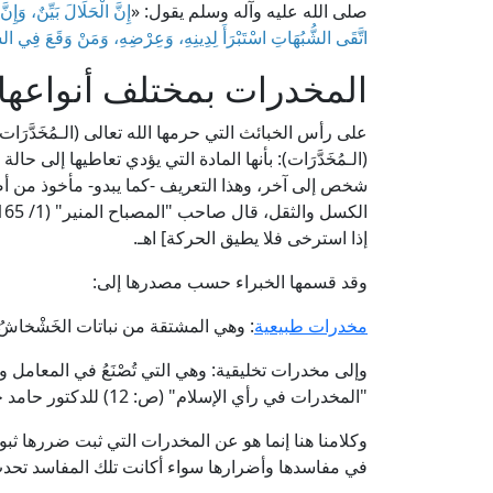
صلى الله عليه وآله وسلم يقول: «
إِنَّ الْحَلَالَ بَيِّنٌ، وَإِن
اتَّقَى الشُّبُهَاتِ اسْتَبْرَأَ لِدِينِهِ، وَعِرْضِهِ، وَمَنْ وَقَعَ فِي ا
المخدرات بمختلف أنواعها
على رأس الخبائث التي حرمها الله تعالى (الـمُخَدَّر
(الـمُخَدَّرَات): بأنها المادة التي يؤدي تعاطيها إلى
شخص إلى آخر، وهذا التعريف -كما يبدو- مأخوذ من أصل
إذا استرخى فلا يطيق الحركة] اهـ.
وقد قسمها الخبراء حسب مصدرها إلى:
مخدرات طبيعية
: وهي المشتقة من نباتات الخَشْخاشُ،
وإلى مخدرات تخليقية: وهي التي تُصْنَعُ في المعامل 
"المخدرات في رأي الإسلام" (ص: 12) للدكتور حامد جامع والعقيد فتحي عيد.
وكلامنا هنا إنما هو عن المخدرات التي ثبت ضررها ثبو
في مفاسدها وأضرارها سواء أكانت تلك المفاسد تحد