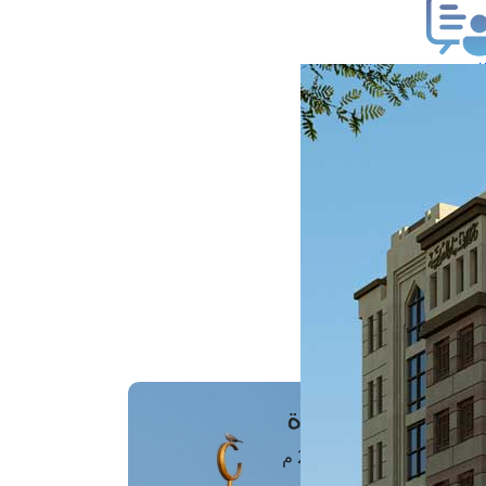
ب فتوى
تعلام عن فتوى
ز موعد
فتوى الهاتفية
َواقِيتُ الصَّـــلاة
اهرة · 07 أغسطس 2026 م