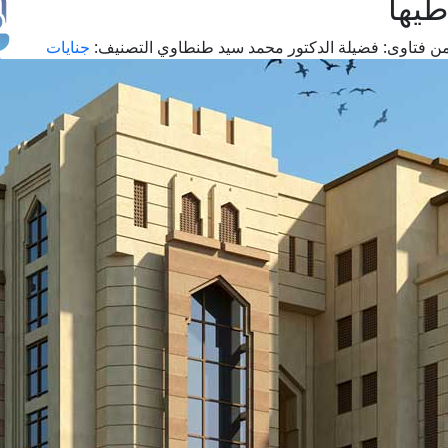
طيها
ن فتاوى:
فضيلة الدكتور محمد سيد طنطاوي
التصنيف:
جنايات
طل
اس
حج
ال
م
الق